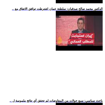
.. الدكتور محمد صالح صدقيان: سلطنة عمان اشترطت توافق الاتفاق مع
.. باحث سياسي: سبع جولات من المفاوضات لم تحقق أي نتائج ملموسة ل