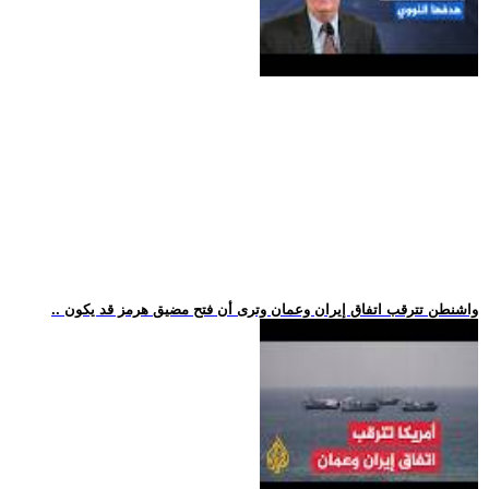
.. واشنطن تترقب اتفاق إيران وعمان وترى أن فتح مضيق هرمز قد يكون