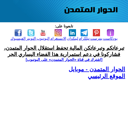
تابعونا على:
بودكاست
بنترست
تيلكرام
لينكدإن
الانستغرام
اليوتيوب
التويتر
الفيسبوك
تبرعاتكم وتبرعاتكن المالية تحفظ استقلال الحوار المتمدن،
فشاركونا في دعم استمرارية هذا الفضاء اليساري الحر
[اشترك في قناة ‫«الحوار المتمدن» على اليوتيوب]
الحوار المتمدن - موبايل
الموقع الرئيسي