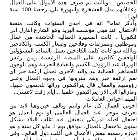
الحضيض .. وياليت تم صرف هذه الاموال على العمال
وعائلاتهم بدل الفشخرة والبهورة يلي رجعتنا 100 سنة
لورا .
وأذكر تماما" انه في احدى السنوات وكانت منصة
الاحتفال عند مبنى مؤسسة البريد وهو الشارع النازل الى
فكتوريا . كانت المسيرة العمالية الحاشدة من عمال
وموظفين وممرضات وفلاحين وصغار الكسبة والكادحين
وياالله شو كانت كلمة الكادحين تعمل بالسادة المسؤولين
الواقفين كالطود على المنصة الرئيسية زمن رئيس
الوزراء عبد الرؤوف الكسم والقيادة الحزبية وهم يلوحون
للجماهير العمالية بيد واليد الاخرى تحمل ارغفة خبز اي
نعم ارغفة خبز وهم ينثرونها في وجوه العمال وعلى
رؤوسهم والعمال قال يتراكضون ورائها للحصول عليها..
ومازالوا الى الان يتراكضون خلفها ...ايام زفت لاتنسى..
المهم اخواتي العاملات
اخوتي العمال كل عام وانتم وبالف خير.وهنا لابد من
تعريف موجز .عيد العمال العالمى او يوم العمل هو
احتفال اصله امريكى بتحتفل فيه اغلب البلاد بشكل
سنوى للاحتفال بالعمال. بيوافق يوم 1 مايو كل سنه و هو
اجازه رسميه لبعض الأعمال فى أغلب دول العالم.. وفي