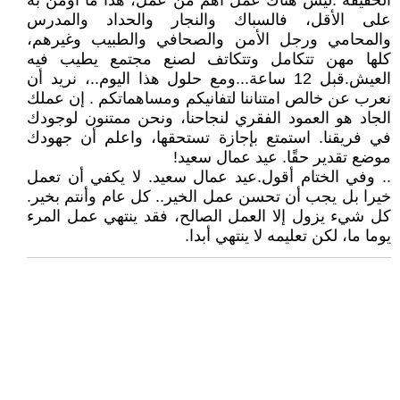
الحقيقة .ليس هناك عمل أهم من عمل، هذا ما أؤمن به
على الأقل، فالسباك والنجار والحداد والمدرس
والمحامي ورجل الأمن والصحافي والطبيب وغيرهم،
كلها مهن تتكامل وتتكاتف لصنع مجتمع يطيب فيه
العيش.قبل 12 ساعة...ومع حلول هذا اليوم..، نريد أن
نعرب عن خالص امتناننا لتفانيكم ومساهماتكم . إن عملك
الجاد هو العمود الفقري لنجاحنا، ونحن ممتنون لوجودك
في فريقنا. استمتع بإجازة تستحقها، واعلم أن جهودك
موضع تقدير حقًا. عيد عمال سعيد!
.. وفي الختام أقول.عيد عمال سعيد. لا يكفي أن تعمل
خيرا بل يجب أن تحسن عمل الخير.. كل عام وأنتم بخير.
كل شيء يزول إلا العمل الصالح، فقد ينتهي عمل المرء
يوما ما، لكن تعليمه لا ينتهي أبدا.