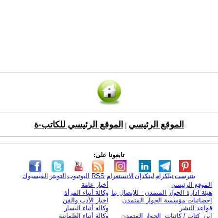
الموقع الرئيسي
الموقع الرئيسي للكاتب-ة
|
تابعونا على:
بنترست
تيلكرام
لينكدإن
الانستغرام
RSS
اليوتيوب
التويتر
الفيسبوك
الموقع الرئيسي
أخبار عامة
هيئة ادارة الحوار المتمدن - للإتصال بنا
وكالة أنباء المرأة
إحصائيات مؤسسة الحوار المتمدن
اخبار الأدب والفن
قواعد النشر
وكالة أنباء اليسار
ابرز كتاب / كاتبات الحوار المتمدن
وكالة أنباء العلمانية