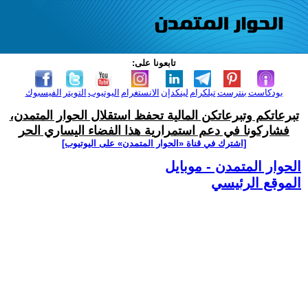
تابعونا على:
بودكاست
بنترست
تيلكرام
لينكدإن
الانستغرام
اليوتيوب
التويتر
الفيسبوك
تبرعاتكم وتبرعاتكن المالية تحفظ استقلال الحوار المتمدن،
فشاركونا في دعم استمرارية هذا الفضاء اليساري الحر
[اشترك في قناة ‫«الحوار المتمدن» على اليوتيوب]
الحوار المتمدن - موبايل
الموقع الرئيسي