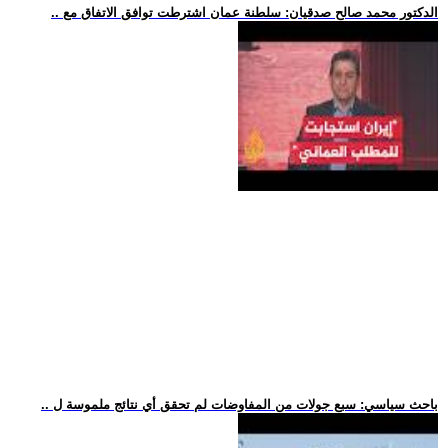
.. الدكتور محمد صالح صدقيان: سلطنة عمان اشترطت توافق الاتفاق مع
.. باحث سياسي: سبع جولات من المفاوضات لم تحقق أي نتائج ملموسة ل