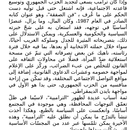
وإذا كان ترامب يسعى لتجديد الحزب الجمهوري وتوسيع
قاعدته الاجتماعية، فإنه اشتغل حتى قبل تولّيه دست
الحكم على ما عُرف ﺑ "فن الصفقة"، وهو عنوان كتابه
الصادر في العام 1987، وكان المال، وما يزال، عنصرًا
أساسيًا في توجهه، فقد استعان به على شحّ خبرته
السياسية والحكومية والعسكرية، ويمكن الاستدلال على
ذلك، بتصريحاته المثيرة للجدل وسلوكه الغريب أحيانًا،
سواء خلال حملته الانتخابية أو بعدها، بما فيه خلال فترة
رئاسته، ناهيك عن بعض تصرفاته التي تنمّ عن مسحة
استعلائية ضدّ المرأة، فضلًا عن محاولات التفافه على
القانون للتخلّص من عبء الضرائب، وركّز على الإعلام
لمواجهة خصومه وعشرات الدعاوى القانونية، إضافة إلى
مواقع التواصل الاجتماعي المختلفة، وقد تمكّن من إزاحة
منافسيه من الحزب الجمهوري، حتى بدا هو الأول في
مواجهة بايدن الديمقراطي.
ثمة أسباب عديدة لظهور "الترامبية"، لاسيّما في ظلّ
تعمّق التوجهات المحافظة، وهي موجودة في المجتمع
أساسًا، وانعكست على السياسة بالطبع، وهكذا أخذت
تنشأ بالتدرّج ما يمكن أن نطلق عليه "الترامبية"، وهذه
الأخيرة يمكن تلمّسها عبر عدد من المجسّات الأساسية
التي شكّلت سداها ولحمتها؛