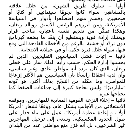
أولها – سلوك طريق الشهرة، من خلال علاقته
بالمشاهير، سواء كانوا نجومًا سينمائيين أو كتابًا أو
صحفيين، وقسم منهم اضطّلعوا بأدوار في السياسة
الأمريكية، ومن أبرزهم الرئيس الأسبق رونالد ريغان،
وهكذا تمكّن من تقديم نفسه باعتباره صاحب قرار
ويمتلك إرادة قوية ويستطيع أن ينفّذ ما يضعه كبرنامج
دون تردّد أو خشية، بالرغم من الأخطاء الفادحة التي وقع
فيها، سواء خلال فترة حكمه أو في حملاته الانتخابية.
ثانيها – إثبات فشل السياسيين التقليديين، الذين لم
يحسنوا إدارة الحكم، حسب رأيه، لذلك سار على خطى
ريغان، الذي كان يردد أنه مواطن عادي وغير سياسي،
وأن لديه اعتقادًا راسخًا بأن السياسيين هم الأكثر إزعاجًا
للمواطن، وما مكنّه من التبجّح بذلك أكثر، هو كونه
"مليارديرًا" وليس بحاجة كبيرة إلى جماعات الضغط كما
يحتاجها غيره.
ثالثها – إعلاء النزعة القومية المعادية للمهاجرين، وموقفه
الاستعلائي من الأجانب بشكل عام، ووفقًا لشعار "أمريكا
أولًا"، و"إعادة عظمة أمريكا"، عمل على بناء جدار على
طول الحدود المكسيكية، وسعى إلى ترحيل المهاجرين
غير الشرعيين، بل أنه قرّر منع مواطني عدد من البلدان