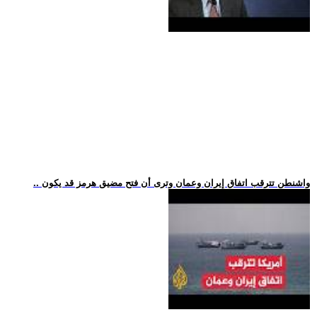
.. واشنطن تترقب اتفاق إيران وعمان وترى أن فتح مضيق هرمز قد يكون