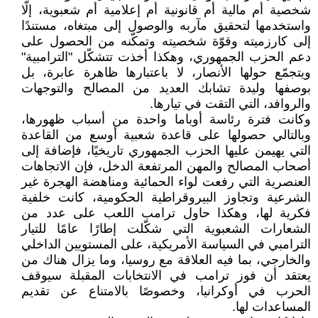
شخصية أم مالية أم قانونية أم إعلامية أم شعبوية، إلّا
واستخدمها لتحقيق مآربه والوصول إلى مبتغاه، مستندًا
إلى كارزميته وقوّة شخصيته وتمكّنه من الحصول على
دعم الحزب الجمهوري، وهكذا أخذت تتشكّل "الترامبية"
ويتجمّع حولها الأنصار، لا باعتبارها ظاهرة عابرة، بل
بوصفها وليدة تشابك العديد من المصالح والتوجهات
والروافد، التي التقت في تيارها.
وكانت فترة رئاسة أوباما واحدة من أسباب ظهورها،
وبالتالي حصولها على قاعدة شعبية أوسع من القاعدة
التي يهيمن عليها الحزب الجمهوري تاريخيًا، فإضافة إلى
أصحاب المصالح والمهن المرتفعة الدخل، فإن الاتجاهات
العنصرية التي رفعت لواء الحمائية ومناهضة الهجرة غير
الشرعية وتجاوز البيروقراطية الحكومية، كانت خلفية
فكرية لها، وهكذا حاول ترامب اللعب على عدد من
الشعارات الشعبوية التي شكّلت إطارًا عامًا للتيار
الترامبي في السياسة الأمريكية، على المستويين الداخلي
والخارجي، بما فيه العلاقة مع روسيا، وما يزال هناك من
يعتقد أن فوز ترامب في الانتخابات المقبلة سيوقف
الحرب في أوكرانيا، وخصوصًا بالامتناع عن تقديم
المساعدات لها.