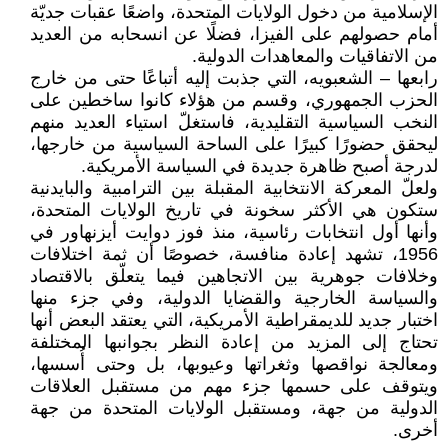
الإسلامية من دخول الولايات المتحدة، واضعًا عقبات جديّة
أمام حصولهم على الفيزا، فضلًا عن انسحابه من العديد
من الاتفاقيات والمعاهدات الدولية.
رابعها – الشعبويه، التي جذبت إليه أتباعًا حتى من خارج
الحزب الجمهوري، وقسم من هؤلاء كانوا ساخطين على
النخب السياسية التقليدية، فاستغلّ استياء العديد منهم
ليحقق حضورًا كبيرًا على الساحة السياسية من خارجها،
لدرجة أصبح ظاهرة جديدة في السياسة الأمريكية.
ولعلّ المعركة الانتخابية المقبلة بين الترامبية والبايدنية
ستكون هي الأكثر سخونة في تاريخ الولايات المتحدة،
وأنها أول انتخابات رئاسية، منذ فوز دوايت أيزنهاور في
1956، تشهد إعادة منافسة، خصوصًا أن ثمة اختلافات
وخلافات جوهرية بين الاتجاهين فيما يتعلّق بالاقتصاد
والسياسة الخارجية والقضايا الدولية، وفي جزء منها
اختبار جديد للديمقراطية الأمريكية، التي يعتقد البعض أنها
تحتاج إلى المزيد من إعادة النظر بجوانبها المختلفة
ومعالجة نواقصها وثغراتها وعيوبها، بل وحتى أُسسها،
ويتوقف على حسمها جزء مهم من مستقبل العلاقات
الدولية من جهة، ومستقبل الولايات المتحدة من جهة
أخرى.