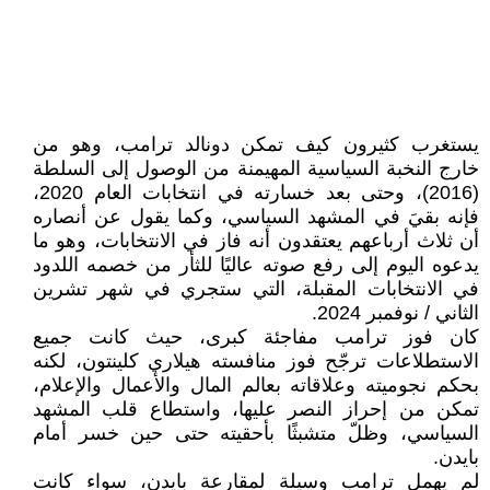
يستغرب كثيرون كيف تمكن دونالد ترامب، وهو من
خارج النخبة السياسية المهيمنة من الوصول إلى السلطة
(2016)، وحتى بعد خسارته في انتخابات العام 2020،
فإنه بقيَ في المشهد السياسي، وكما يقول عن أنصاره
أن ثلاث أرباعهم يعتقدون أنه فاز في الانتخابات، وهو ما
يدعوه اليوم إلى رفع صوته عاليًا للثأر من خصمه اللدود
في الانتخابات المقبلة، التي ستجري في شهر تشرين
الثاني / نوفمبر 2024.
كان فوز ترامب مفاجئة كبرى، حيث كانت جميع
الاستطلاعات ترجّح فوز منافسته هيلاري كلينتون، لكنه
بحكم نجوميته وعلاقاته بعالم المال والأعمال والإعلام،
تمكن من إحراز النصر عليها، واستطاع قلب المشهد
السياسي، وظلّ متشبثًا بأحقيته حتى حين خسر أمام
بايدن.
لم يهمل ترامب وسيلة لمقارعة بايدن، سواء كانت