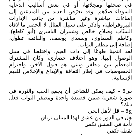
في صحفها ومجلاتها، أو في بعض أساليب الدعاية
السوداء ضدّهم. وقد تعرّض العديد من المبدعين إلى
إساءات مباشرة وغير مباشرة من جانب الإدارات
البيروقراطية، وأذكر على سبيل المثال لا الحصر ما لاقاه
السيّاب وصلاح خالص وشمران الياسري (أبو كاطع)،
وكاظم السماوي، وسعدي يوسف، والقائمة تطول،
إضافة إلى مظفر النواب.
لقد انتمينا طوعًا إلى ذات القيم، واختلفنا في سبل
الوصول إليها، وهو اختلاف حضاري، وكان المشترك
المعظّم بين مظفر وبيني هو قبول الآخر، واحترام
الخصوصيات في إطار الثقافة والإبداع والإخلاص للقيم
الإنسانية.
س6 - كيف يمكن للشاعر أن يجمع الحب والثورة في
صورة شعرية ضمن قصيدة واحدة ومظفر النواب فعل
ذلك؟
ج6 – قل لأهل الحي
هل في الدور من عشق لهذا المبتلى ترياق
نأمة في العشق تكفي
نقطة تكفي