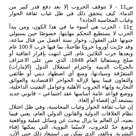
س11 - لا تتوقف الحروب إلا بعد دفع قدر كبير من
الدماء. كيف يتحقق ذلك في ظل غياب ثقافة الحوار
وغياب المحاسبة الجادة؟
ج11 - الحرب هي أسوء ما في هذا الكون، ومن يبدأ
الحرب لا يستطيع التحكم بنهايتها، خصوصًا حين يستولي
جنونها على العقول، وحوار سنة أفضل من قتال ساعة،
وقد جرّبت أوروبا حروبًا طاحنةً، بما فيها حرب اﻟ 100 عام
وبعدها حرب الثلاثين عام، التي انتهت بإقرار اتفاقية أو
صلح ويستفاليا العام 1648، الذي نص على الاعتراف
بالحريّات الدينية واحترام استقلال الدول (الإمارات)
المتفرّقة وسيادتها، ومنع أي اضطهاد ديني أو طائفي
والتعاون فيما بينها لإزالة الحواجز الاقتصادية والعوائق
التجارية وإنهاء الحروب الأهلية وعوامل التفتيت الداخلية،
ووضع قواعد عامة أساسها عقد اجتماعي – قانوني جديد
يستبعد أي إقصاء أو إلغاء.
إن غياب ثقافة الحوار وغياب المحاسبة، وفي ظل اختلال
نظام العلاقات الدولية والقانون الدولي العام، يعني فيما
يعنيه، أن العالم ما يزال يبحث عن وسائل عملية وواقعية
لوضع حدّ للحروب، لاسيّما النووية، التي يمكنها إفناء
البشرية. وبالقدر الذي تمكن من استبعاد ذلك حتى الآن،