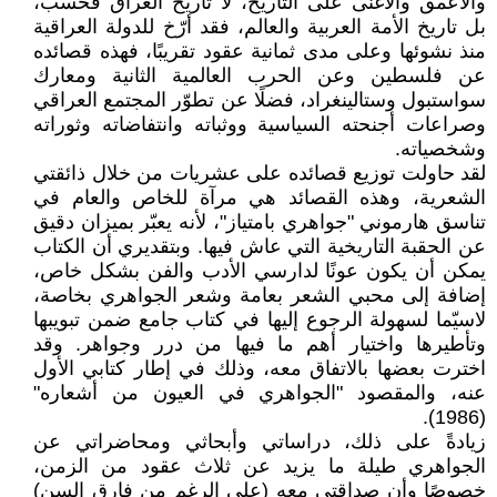
والأعمق والأغنى على التاريخ، لا تاريخ العراق فحسب،
بل تاريخ الأمة العربية والعالم، فقد أرّخ للدولة العراقية
منذ نشوئها وعلى مدى ثمانية عقود تقريبًا، فهذه قصائده
عن فلسطين وعن الحرب العالمية الثانية ومعارك
سواستبول وستالينغراد، فضلًا عن تطوّر المجتمع العراقي
وصراعات أجنحته السياسية ووثباته وانتفاضاته وثوراته
وشخصياته.
لقد حاولت توزيع قصائده على عشريات من خلال ذائقتي
الشعرية، وهذه القصائد هي مرآة للخاص والعام في
تناسق هارموني "جواهري بامتياز"، لأنه يعبّر بميزان دقيق
عن الحقبة التاريخية التي عاش فيها. وبتقديري أن الكتاب
يمكن أن يكون عونًا لدارسي الأدب والفن بشكل خاص،
إضافة إلى محبي الشعر بعامة وشعر الجواهري بخاصة،
لاسيّما لسهولة الرجوع إليها في كتاب جامع ضمن تبويبها
وتأطيرها واختيار أهم ما فيها من درر وجواهر. وقد
اخترت بعضها بالاتفاق معه، وذلك في إطار كتابي الأول
عنه، والمقصود "الجواهري في العيون من أشعاره"
(1986).
زيادةً على ذلك، دراساتي وأبحاثي ومحاضراتي عن
الجواهري طيلة ما يزيد عن ثلاث عقود من الزمن،
خصوصًا وأن صداقتي معه (على الرغم من فارق السن)