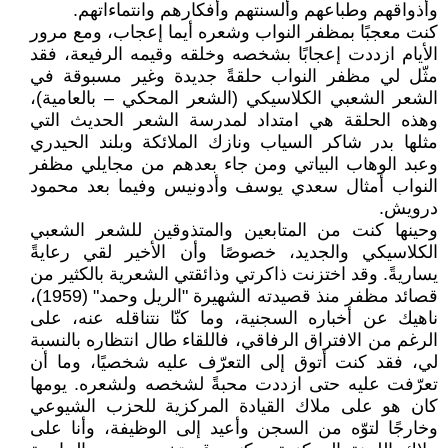
وأذواقهم وطباعهم وألسنتهم وأفكارهم وانتماءاتهم.
كنت معجبًا بمظفر النواب وشعره أيما إعجاب، ومع مرور
الأيام ازددت إعجابًا بشخصه وخلقه وقيمه الرفيعة، فقد
مثّل لي مظفر النواب حلقةً جديدة وغير مسبوقة في
الشعر الشعبي الكلاسيكي (الشعر المحكي – بالعامية)،
وهذه الحلقة هي امتداد لمدرسة الشعر الحديث التي
مثلها بدر شاكر السياب ونازك الملائكة وبلند الحيدري
وعبد الوهاب البياتي ومن جاء بعدهم من مجايلي مظفر
النواب أمثال سعدي يوسف وأدونيس وفيما بعد محمود
درويش.
وحينها كنت من المتابعين والمتذوقين للشعر الشعبي
الكلاسيكي والجديد، خصوصًا وأن الأخير لقي رعايةً
يساريةً. وقد اختزنت ذاكرتي وذائقتي الشعرية بالكثير من
قصائد مظفر منذ قصيدته الشهيرة "الريل وحمد" (1959)،
ناهيك عن أخباره السجنية، وما كنّا نتناقله عنه، على
الرغم من الافتراق الرفاقي، فاللقاء طال انتظاره بالنسبة
لي، فقد كنت أتوق إلى التعرّف عليه شخصيًا، وما أن
تعرّفت عليه حتى ازددت محبةً لشخصه ولشعره. يومها
كان هو على ملاك القيادة المركزية للحزب الشيوعي
وخارجًا لتوّه من السجن وأعيد إلى الوظيفة، وأنا على