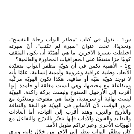
س1 - تقول في كتاب "مظفر النواب رحلة البنفسج"،
وتحديدًا، تحت عنوان "سيرة لم تكتب"، أنّ سيرته
اختلطت بسيرة الآخرين. ما هي أهمّيّة أن يكون المثقف
كونيًا حرًا منفتحًا على الجغرافيات المجاورة والعالمية؟
ج1 - الأهمية تكمن في أن هويّة مظفر النواب متعدّدة
الأبعاد، وطنية عراقية وعروبية وأممية إنسانية، علمًا بأنه
لا توجد هويّة نقيّة أو صافية. هكذا تكون الهويّة مركّبة
ومتفاعلة مع محيطها، وهي ليست مغلقة أو جامدة. إنها
أقرب إلى الأرخبيل المفتوح وليست بركة راكدة. الهويّة
ليست نهائية أو سرمدية، وإنما هي مفتوحة ومتغيّرة مع
مرور الوقت، لأن الأساس في الهويّة هو اللغة والثقافة
والتاريخ والدين، وهذه أقرب إلى الثبات، أما العادات
والتقاليد والفنون والآداب فإنها تتغيّر بالتدرّج والتفاعل مع
الهويّات الأخرى وعبر تراكم طويل الأمد.
كان مظفّر النواب ينظر إلى الآخر من خلال ذاته، ويرى