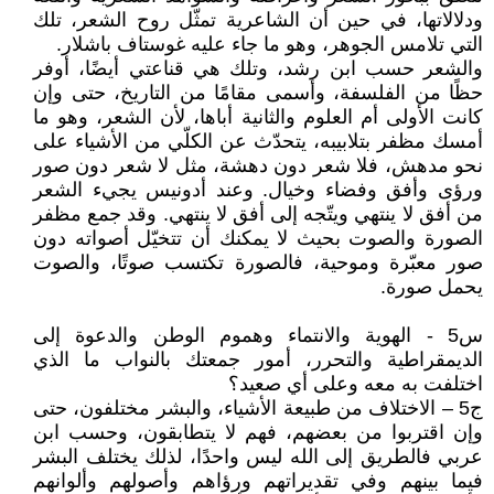
ودلالاتها، في حين أن الشاعرية تمثّل روح الشعر، تلك
التي تلامس الجوهر، وهو ما جاء عليه غوستاف باشلار.
والشعر حسب ابن رشد، وتلك هي قناعتي أيضًا، أوفر
حظًا من الفلسفة، وأسمى مقامًا من التاريخ، حتى وإن
كانت الأولى أم العلوم والثانية أباها، لأن الشعر، وهو ما
أمسك مظفر بتلابيبه، يتحدّث عن الكلّي من الأشياء على
نحو مدهش، فلا شعر دون دهشة، مثل لا شعر دون صور
ورؤى وأفق وفضاء وخيال. وعند أدونيس يجيء الشعر
من أفق لا ينتهي ويتّجه إلى أفق لا ينتهي. وقد جمع مظفر
الصورة والصوت بحيث لا يمكنك أن تتخيّل أصواته دون
صور معبّرة وموحية، فالصورة تكتسب صوتًا، والصوت
يحمل صورة.
س5 - الهوية والانتماء وهموم الوطن والدعوة إلى
الديمقراطية والتحرر، أمور جمعتك بالنواب ما الذي
اختلفت به معه وعلى أي صعيد؟
ج5 – الاختلاف من طبيعة الأشياء، والبشر مختلفون، حتى
وإن اقتربوا من بعضهم، فهم لا يتطابقون، وحسب ابن
عربي فالطريق إلى الله ليس واحدًا، لذلك يختلف البشر
فيما بينهم وفي تقديراتهم ورؤاهم وأصولهم وألوانهم