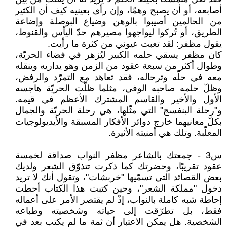
أصابعه، أو أن يصبح وهمًا، وإن رأى بعينيه كيف أن الكثير
من الحالمين أصيبوا بالوهن وضياع البوصلة وإضاعة
الطريق، أو تُركوا ليواجهوا مصيرهم حدّ اليأس والقنوط،
يقول مظفر: لقد تعبت عيوني من كثرة ما رأيت.
كان مظفر يسقي حلمه الكبير ليُزهر في فضاء الحريّة،
وطوال أكثر من سبعة عقود من الزمن وهو يداريه وينقله
معه في حلّه وترحاله، فقد تعاهد مع التمرّد والرفض،
وظلّ حلمه صاحبه الوفي، مثلما ظلّت الحريّة هاجسه
الأول والأخير والقاسم المشترك الأعظم في قيمه.
و"رحلة البنفسج" التي مثّلها، هي رحلة الحريّة والجمال
بكلّ معانيهما خارج دوائر الأفكار المسبقة والأيديولوجيات
المعلّبة. وتلك هي أمنيته الأثيرة.
س3 - جمعتك بالشاعر مظفر النواب صداقة لخمسة
عقود تقريبًا، وحضرتك كما ذكرت تتذوّق الشعر ولديك
بعض القصائد التي تسمّيها "خربشات"، وتقول أنك لا تريد
دخول "مملكة الشعر"، وحين كتبت هذا الكتاب أحطت
إحاطة شبه كاملة بالنواب، إذْ لم يقتصر الأمر على أعماله
فقط، بل تطرّقت إلى حياته وشخصيته وطباعه
الشخصية. هل يمكن الاعتبار أن ثمة ما لم يكتب بعد في