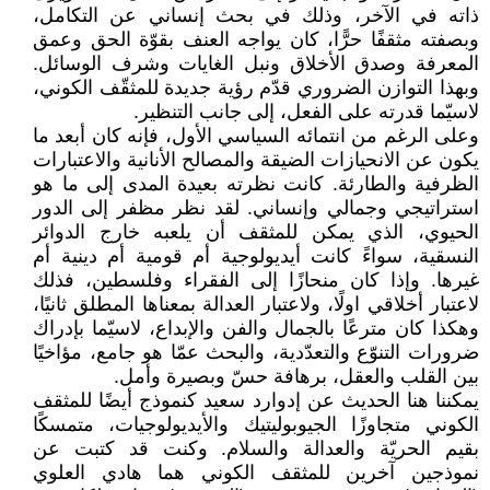
ذاته في الآخر، وذلك في بحث إنساني عن التكامل،
وبصفته مثقفًا حرًّا، كان يواجه العنف بقوّة الحق وعمق
المعرفة وصدق الأخلاق ونبل الغايات وشرف الوسائل.
وبهذا التوازن الضروري قدّم رؤية جديدة للمثقّف الكوني،
لاسيّما قدرته على الفعل، إلى جانب التنظير.
وعلى الرغم من انتمائه السياسي الأول، فإنه كان أبعد ما
يكون عن الانحيازات الضيقة والمصالح الأنانية والاعتبارات
الظرفية والطارئة. كانت نظرته بعيدة المدى إلى ما هو
استراتيجي وجمالي وإنساني. لقد نظر مظفر إلى الدور
الحيوي، الذي يمكن للمثقف أن يلعبه خارج الدوائر
النسقية، سواءً كانت أيديولوجية أم قومية أم دينية أم
غيرها. وإذا كان منحازًا إلى الفقراء وفلسطين، فذلك
لاعتبار أخلاقي اولًا، ولاعتبار العدالة بمعناها المطلق ثانيًا،
وهكذا كان مترعًا بالجمال والفن والإبداع، لاسيّما بإدراك
ضرورات التنوّع والتعدّدية، والبحث عمّا هو جامع، مؤاخيًا
بين القلب والعقل، برهافة حسّ وبصيرة وأمل.
يمكننا هنا الحديث عن إدوارد سعيد كنموذج أيضًا للمثقف
الكوني متجاوزًا الجيوبوليتيك والأيديولوجيات، متمسكًا
بقيم الحريّة والعدالة والسلام. وكنت قد كتبت عن
نموذجين آخرين للمثقف الكوني هما هادي العلوي