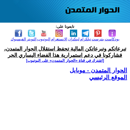
تابعونا على:
بودكاست
بنترست
تيلكرام
لينكدإن
الانستغرام
اليوتيوب
التويتر
الفيسبوك
تبرعاتكم وتبرعاتكن المالية تحفظ استقلال الحوار المتمدن،
فشاركونا في دعم استمرارية هذا الفضاء اليساري الحر
[اشترك في قناة ‫«الحوار المتمدن» على اليوتيوب]
الحوار المتمدن - موبايل
الموقع الرئيسي