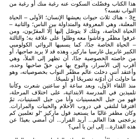
هذا الكتاب وفضّلت السكوت عنه رغبة منك أو رغبة من
النواب نفسه؟
ج3 - هناك ثلاث حيوات يعيشها الإنسان؛ الأولى – الحياة
المعلنة، وهي المعروفة والمتداولة بين الناس؛ والثانية –
الحياة الخاصة، وتلك لا يتوصّل إليها إلّا المقرّبون، ومن
عرفوا مظفّر وعاشوا معه وظلوا على علاقة به؛ والثالثة
– الحياة الخاصة جدًا، كما يسميها الروائي الكولومبي
الكبير غابرييل غارسيا ماركيز، وهذه قد لا يريد صاحبها، أو
من خاصته الخصوصية جدًا، أن تظهر إلى الملأ، وهي
أقرب إلى الأسرار، والبوح بها من حقّ صاحبها وحده،
وأعتقد أنني دخلت عالم مظفّر النواب بخصوصياته، وهو
ما حاولت أن أدوّنه تصريحًا أو تلميحًا.
منذ اللقاء الأول، وبعد ساعة أو ساعتين شعرت وكأننا
تلميذين في المدرسة الابتدائية، على اختلاف المرحلة،
فهو من جيل الخمسينيات وأنا من جيل الستينيات، ثمّ
افترقنا لنلتقي في دروب الأحلام والخيبات والمرارات.
وكان مظفر غالبًا ما يستعيد قول ماركيز "لو تعلمين كم
يزعجني هذا العالم... أريد الفرار... أن أمضي بعيدًا عن
هذه القذارة... إلى اين يا أمي؟