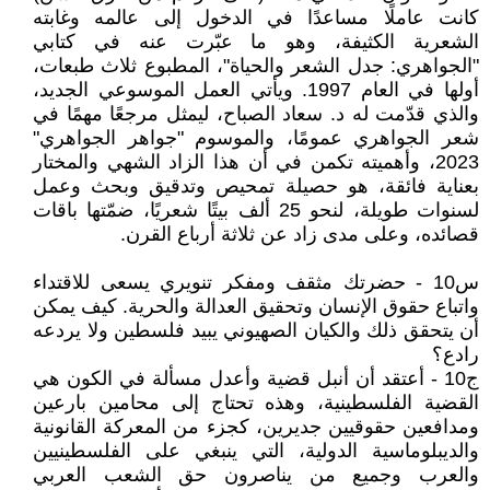
كانت عاملًا مساعدًا في الدخول إلى عالمه وغابته
الشعرية الكثيفة، وهو ما عبّرت عنه في كتابي
"الجواهري: جدل الشعر والحياة"، المطبوع ثلاث طبعات،
أولها في العام 1997. ويأتي العمل الموسوعي الجديد،
والذي قدّمت له د. سعاد الصباح، ليمثل مرجعًا مهمًا في
شعر الجواهري عمومًا، والموسوم "جواهر الجواهري"
2023، وأهميته تكمن في أن هذا الزاد الشهي والمختار
بعناية فائقة، هو حصيلة تمحيص وتدقيق وبحث وعمل
لسنوات طويلة، لنحو 25 ألف بيتًا شعريًا، ضمّتها باقات
قصائده، وعلى مدى زاد عن ثلاثة أرباع القرن.
س10 - حضرتك مثقف ومفكر تنويري يسعى للاقتداء
واتباع حقوق الإنسان وتحقيق العدالة والحرية. كيف يمكن
أن يتحقق ذلك والكيان الصهيوني يبيد فلسطين ولا يردعه
رادع؟
ج10 - أعتقد أن أنبل قضية وأعدل مسألة في الكون هي
القضية الفلسطينية، وهذه تحتاج إلى محامين بارعين
ومدافعين حقوقيين جديرين، كجزء من المعركة القانونية
والديبلوماسية الدولية، التي ينبغي على الفلسطينيين
والعرب وجميع من يناصرون حق الشعب العربي