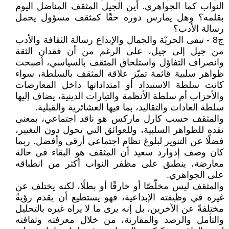
النواب كما الجواهري. أين الجيل المثقف المناضل اليوم
بقلمه؟ وهل يمارس دوره حقًا كمثقف مسؤول يحمل
رسالة الأدب؟
ج8 - تبقى الحريّة والجمال والإبداع رسالة الثقافة والأدب
من جيل إلى جيل، على الرغم من أن فقدان الثقة
وانصراف التفاؤل واستلحاق المثقف بالسياسي، أصبحت
ظواهر سلبية قائمة تميّز علاقة المثقف بالسلطة، سواء
كانت سلطة الاستبداد أو امتداداتها داخل المعارضات
والأحزاب أم سلطة الأنظمة والتيارات الدينية، يضاف إليها
سلطة العادات والتقاليد، بما فيها العشائرية والقبلية.
والمثقف حسب كارل ماركس هو ناقد اجتماعي، بمعنى
نقده للظواهر السلبية، وللعوائق التي تحول دون التغيير،
فضلًا عن التنوير لبلوغ نظام اجتماعي أرقى وأفضل. ربما
كان وصف إدوارد سعيد أن المثقف هو البقاء في حالة
معارضة، ينطبق على مظفر النواب أكثر من انطباقه
على الجواهري.
والمثقف ليس مخلّصًا أو خارقًا أو بطلًا، لكنه يختلف عن
غيره في وظيفته الإبداعية، فهو يستطيع أن يقدم رؤيةً
مختلفةً عن الآخرين، بل إنه يرى ما لا يراه غيره بالتحليل
والتأمل والرصد والمقارنة، من خلال معرفته وثقافته