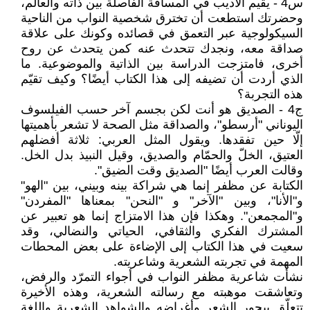
س4 - يقيم الأديب في المسافة الفاصلة بين ذاته والعالم،
وحضرتك استطعت أن تخترق شخصية النواب من الناحية
السيكولوجية عبر التعمق في قصائده وكونك على علاقة
صداقة معه، ونجدك تتحدث عنه كمن يتحدث عن روح
أخرى، فامتزجت الدراسة بين الذاتية والموضوعية. ما
الذي أردت أن تضيفه إلى هذا الكتاب أيضًا؟ وكيف تقيّم
هذه التجربة؟
ج4 - الصديق هو أنت لكن بجسم آخر حسب الفيلسوف
اليوناني "أرسطو"، والصداقة مثل الصحة لا تشعر بأهميتها
إلّا حين تفقدها. ويقول المثل العربي: ثلاثة أفضلهم
العتيق، الخلّ والحمّام والصديق، وقيل النبيذ بدل الخل.
وقالت العرب أيضًا "الصديق وقت الضيق".
الكتابة عن مظفر إنما هي شراكة بينه وبيني، بين "الهو"
و"الأنا"، وبين "الآخر" و "النحن" بمعناها "المفردن"
و"المجمعن". وهكذا فإن هذا الامتزاج إنما هو تعبير عن
المشترك الفكري والثقافي، الحياتي والنضالي، وقد
سعيت في هذا الكتاب إلى الإضاءة على بعض المحطات
المهمة في تجربته الشعرية وشاعريته.
نشأت شاعرية مظفر النواب في أجواء التمرّد والرفض،
وتعاشقت موهبته مع رسالته الشعرية، وهذه الأخيرة
تتعلّق ببحور الشعر وأغراضه والشواهد الشعرية واللغة