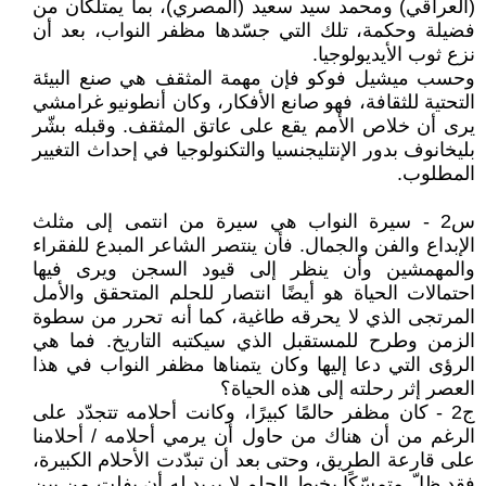
(العراقي) ومحمد سيد سعيد (المصري)، بما يمتلكان من
فضيلة وحكمة، تلك التي جسّدها مظفر النواب، بعد أن
نزع ثوب الأيديولوجيا.
وحسب ميشيل فوكو فإن مهمة المثقف هي صنع البيئة
التحتية للثقافة، فهو صانع الأفكار، وكان أنطونيو غرامشي
يرى أن خلاص الأمم يقع على عاتق المثقف. وقبله بشّر
بليخانوف بدور الإنتليجنسيا والتكنولوجيا في إحداث التغيير
المطلوب.
س2 - سيرة النواب هي سيرة من انتمى إلى مثلث
الإبداع والفن والجمال. فأن ينتصر الشاعر المبدع للفقراء
والمهمشين وأن ينظر إلى قيود السجن ويرى فيها
احتمالات الحياة هو أيضًا انتصار للحلم المتحقق والأمل
المرتجى الذي لا يحرقه طاغية، كما أنه تحرر من سطوة
الزمن وطرح للمستقبل الذي سيكتبه التاريخ. فما هي
الرؤى التي دعا إليها وكان يتمناها مظفر النواب في هذا
العصر إثر رحلته إلى هذه الحياة؟
ج2 - كان مظفر حالمًا كبيرًا، وكانت أحلامه تتجدّد على
الرغم من أن هناك من حاول أن يرمي أحلامه / أحلامنا
على قارعة الطريق، وحتى بعد أن تبدّدت الأحلام الكبيرة،
فقد ظلّ متمسّكًا بخيط الحلم لا يريد له أن يفلت من بين