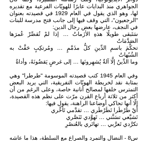
الجواهري منذ البدايات عابرًا للهويّات الفرعية مع تقديره
لها، وهو الذي يقول في العام 1929 في قصيدته بعنوان
"الرجعيون"، التي وقف فيها إلى جانب فتح مدرسة للبنات
في النجف، عارضها بعض رجال الدين:
سَتَبقى طويلًا هذهِ الأزَماتُ … إذا لمْ تُقصِّرْ عُمرَها
الصَدَّمَاتُ
تحكَّمَ باسمِ الدِّينِ كلُّ مذَمَّمٍ … ومُرتكِبٍ حَفَّتْ به
الشُبُهاتُ
وما الدِّينُ إلَّا آلةٌ يُشهِرونَها … إلى غرضٍ يَقضُونَهُ، وأداةُ
وفي العام 1945 كتب قصيدته الموسومة "طرطرا" وهي
بمثابة نقد لخريطة الهويّات التفريقية، التي يريد البعض
التمترس خلفها لمصالح أنانية خاصة، وعلى الرغم من أن
أكثر من ثلاثة أرباع القرن مرّت على نظم هذه القصيدة،
إلّا أنها تحاكي أوضاعنا الراهنة، يقول فيها:
أَيْ طَرْطَرا تَطَرْطَري … تقدَّمي تَأخَّري
تَشيَّعي تسَنَّني … تَهوَّدي تَنَصَّري
تكرَّدي تَعرَّبي … تهاتَري بالعُنصُرِ
س8 - النضال والتمرد والصراع مع السلطة، هذا ما عاشه