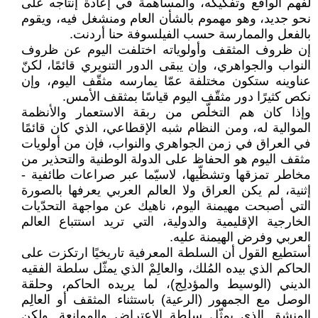
لفهم الواقع وتفكيكه، والمساهمة في إعادة إنتاجه على
نحو جديد، وهو مهموم بالشأن العام ومنشغل فيه، ويقوم
بالفعل والممارسة حسب الفيلسوفة حنا أردنت.
إن ظروف المثقف وأولوياته اختلفت اليوم عن ظروف
النواب والجواهري، وإن يبقى الدور التنويري قائمًا، لكنّ
عناوينه ستكون مختلفة عمّا يمارسه مثقّف اليوم، وإن
نكص كثيرًا دور مثقّف اليوم قياسًا بمثقف الأمس.
وإذا كان هم التخلّص من ربقة الاستعمار والأنظمة
الموالية له، ومن النظام شبه الإقطاعي، الذي كان قائمًا
في العراق في زمن الجواهري والنواب، فإن من أولويات
مثقف اليوم هو الحفاظ على الدولة الوطنية والتحذير من
مخاطر تمزقها وتشظّيها، لاسيّما عبر صراعات طائفية -
إثنية، لم يكن العراق ولا العالم العربي يعرفها بالصورة
التي أصبحت مهيمنة اليوم، ناهيك عن مواجهة التحدّيات
الخارجية الإقليمية والدولية، التي تريد استتباع العالم
العربي وفرض الهيمنة عليه.
أستطيع القول أن السلطة المعرفية تاريخيًا ارتكزت على
الحاكم الذي بيده المُلك، والعالِمْ الذي يمثّل سلطة الفقيه
الديني (الوسيط والمؤدلِج)، لما يريده الحاكم، وحلقة
الوصل مع الجمهور (الرعية) باستثناء المثقف أو العالِم
المنشق الذي يمثّل سلطة الاعتراض والممانعة. ولكن