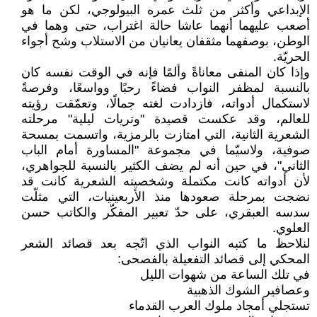
الإبداعي وأكثر من ثلث عمره البيولوجي، لكن ما هو
أصعب عليهما أنهما عاشا حالة اغتراب، حتى وهما في
الوطن، بوصفهما مثقفان يعانيان من الاستلاب وشح أجواء
الحريّة.
وإذا كان المنفى معاناةً وألمًا فإنه في الوقت نفسه كان
بالنسبة لمظفر النواب فضاءً رحبًا وواسعًا، وفرصةً
لاستكمال أدواته، فازدادت لغته جمالًا، وتعمّقت رؤيته
للعالم، وقد عكست قصيدة "وتريات ليلية" مرحلته
الشعرية الثانية، التي امتازت بالرمزية، واتسمت بمسحة
صوفية، ولاسيّما في مجموعة "المساورة أمام الباب
الثاني"، في حين أنه لم يضف الكثير بالنسبة للجواهري،
لأن أدواته كانت مكتملة وشخصيته الشعرية كانت قد
نضجت بمرحلة صعودها منذ الأربعينيات، التي مثلّت
سدسه العبقري، على حدّ تعبير المفكّر والكاتب حسن
العلوي.
لنلاحظ ما كتبه النواب الذي اتّجه بعد قصائد الشعر
المحكي إلى قصائد التفعيلة بالفصحى:
في تلك الساعة من شهوات الليل
وعصافير الشوك الذهبية
تستجلي أمجاد ملوك العرب القدماء