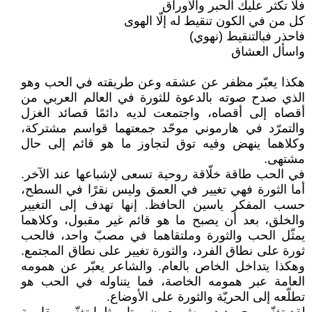
فلا تكثر عليك الحبر والأوراق
كل من في الكون تنقيط له إلّا الهوى
فاحذر فبالتنقيط (نهوي)
واسأل العشاق
هكذا يعبّر مظفر عن عشقه وعن طريقته في الحب وهو
الذي صدح صوته بالدعوة للثورة في العالم العربي من
أقصاه إلى أقصاه، واجتمعت لديه دائمًا قصائد الغزل
والتمرّد في هارموني موحّد جمعتهما قواسم مشتركة،
وكلاهما ينهض وفيه توق لتجاوز ما هو قائم إلى حال
مشتهى.
في الحب طاقة خلّاقة روحية تسعى لإشباعها عند الآخر.
أما الثورة فهي تغيير في العمق وليس نقرًا في السطح،
حسب المفكر ياسين الحافظ. إنها تهدف إلى التغيير
والخلق، بعد أن يصبح ما هو قائم غير مقبول، وكلاهما
يمثّل الحب والثورة وملتقاهما في مصبّ واحد، فالحب
ثورة على نطاق الفرد، والثورة تغيير على نطاق المجتمع.
وهكذا يتداخل الخاص بالعام. والشاعر يعبّر عن همومه
العامة عبر همومه الخاصة، فما يتناوله في الحب هو
تطلّعه إلى الحريّة والثورة على الأوضاع.