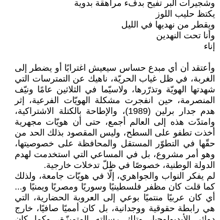
وشجيرات البر تفيح بدفء مراهقة بدوية
يكتظ حليب اللوز
ويقطر من نهديها في الليل
وأنا تحت النهدين
إناء
وأعتقد أن أي مبدع حساس سيعيش اغترابًا أو يضطر إلى
الغربة، في ظل غياب الحريّة، ناهيك عن التمترسات التي
شهدتها الهويّة وتذرّرها، ولاسيّما في الثلاثين عامًا ونيّف
المنصرمة، حين انفجرت مشكلة الهويّات الفرعية، إثر
هدم جدار برلين (1989)، والإطاحة بالكتلة الاشتراكية،
وامتدّت هذه إلى العالم أجمع، حتى أن هويّات مجهرية
أخذت تطفو على السطح، وليس المقصود بذلك الحد من
حقّها في التطوّر المستقل والمحافظة على خصوصيتها،
وهو أمر مشروع، بل في المساعي التي استخدمت لهدم
الدولة الوطنية، خصوصًا في ظلّ تدخلات خارجية.
لم يفكر النواب والجواهري، إلّا في هويّات جامعة، ولذلك
كما قلت كان مظفر فلسطينيًا وسوريًا ومصريًا ويمنيًا و...
أي كان عربيًا منتميًا بوعي إلى العروبة الحضارية، التي
هي رابطة حقوقية ووجدانية، بل كان أمميًا صافيًا، خارج
دوائر الأيديولوجيا، وتلك رسالته المتميزّة، وكما كان