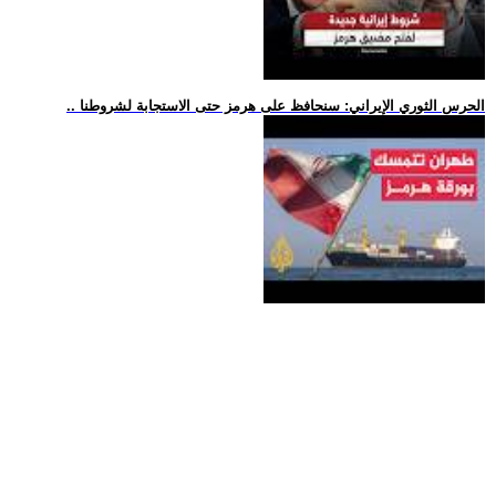
.. الحرس الثوري الإيراني: سنحافظ على هرمز حتى الاستجابة لشروطنا