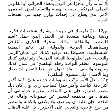
إلّا أنه ما زال عاجزًا عن الردع بمعناه الجزائي أو القانوني
العملي للمرتكبين بسبب الهيمنة والتسيّد للقوى العظمى،
الأمر الذي يحتاج إلى إحداث توازن جديد في العلاقات
الدولية.
س12 - تمّ تكريمك في بيروت، وشارك شخصيات فكرية
ودينية وثقافية متعددة في الحفل الذي حمل "اسم
فلسطين والثقافة"، وذلك لمنجزك الفكري والثقافي
ومساهماتك العربية والدولية في دعم القضية
الفلسطينية، خصوصًا بعد توقيع كتابك في عمان"الزمن
والنخب - في أنطولوجيا الثقافة العربية"، وتم توقيع كتابك
الموسوم "مظفر النواب: رحلة البنفسج" في عمان كذلك
وبيروت والنجف،... ماذا تقول عن هذا التقدير لشخصك
وما الأصداء على مستوى المتلقي؟
ج12 - لعلّ الأمر يرتّب مسؤوليات جديدة عليّ، كيما أكون
أكثر دقة كباحث وأكثر حذرًا كصاحب رأي، وإن كان ذلك
مصدر اعتزاز، فإن على المثقف بمفهوم غرامشي أن
يتماهى مع مجتمعه للتعبير عن طموحاته وآماله في
التقدم، فإن عليه أن يتواضع، ولا يكتفي بالكتابة والتنظير
من برج عاجي، والتعالي على الآخرين، بل عليه الذهاب