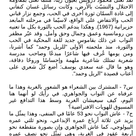
لقد تغنّى محمود درويش بعيون ريتا، مثلما تغنّى بمقاومة
الاحتلال والتشبّث بالأرض، وكانت رسائل غسان كنفاني
إلى غادة السمّان ثورة أخرى في الحب، وجمع نزار قباني
الحب والانتفاض على الواقع، لاسيّما في مرحلته المابعد
حزيرانية (1967). وهكذا يندغم الحب بالثورة بكل ما تعنيه
من رومانسية وعمق وجمال وحق وأمل. وقد عبّر مظفر
النواب عن ذلك بقاموس جديد للغة المحكية في الحب
والثورة، منذ ملحمته الأولى "للريل وحمد" كما أشرنا،
ومن يومها عُرف فيها شاعرًا مبدعًا وصاحب مدرسة
شعرية تمتلك شاعرية ملهمة وإحساسًا وروحًا دفاقة،
وهو ما قال عنه سعدي يوسف: أضع كلّ شعري على
أعتاب قصيدة "الريل وحمد".
س7 - المشترك بين الشعراء هو الشعور بالغربة وهذا ما
عرفناه عن النواب والجواهري. في رأيك لو أنهما هنا
اليوم، كيف سيعيشان الغربة وسط هذا التدافع غير
المسبوق للهويات الافتراضية؟
ج7 - عاش النواب نحو 53 عامًا في المنفى، وهذا يمثّل ما
يزيد عن ثلاثة أرباع عمره الإبداعي، ونحو ثلثي عمره
البيولوجي، كما عاش الجواهري وإن بصورة متقطعة نحو
أربعة عقود في الغربة، وهي تمثّل نحو نصف عمره