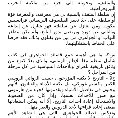
والمثقف، وتحويله إلى جزء من ماكينة الحزب
البيروقراطية.
إن سلطة المثقف بالنسبة لي هي معرفته، والمعرفة قوّة
أو سلطة على حدّ تعبير الفيلسوف البريطاني فرانسيس
بيكون. ومن يتنازل عن سلطته فهو يتنازل عن إبداعه
وبالتالي عن دوره ويرتضي بدور التابع، ولم يكن مظفر
النواب أو الجواهري من بين من يقبلون بذلك، فقد حرصا
على الحفاظ باستقلاليتهما.
س9- ما هي أهمية جمع قصائد الجواهري في كتاب
شامل منظم تبعًا للإطار الزماني، والذي يعدّ كنوع من
وثائق تاريخية للعراق وللأحداث السياسية في كل مرحلة
من المراحل ؟
ج9 - التاريخ لا يكتبه المؤرخون، حسب الروائي الروسي
الكبير مكسيم غوركي، بل يكتبه الأدباء والفنانون، لأنهم
يبحثون في تفاصيل الأشياء ويقدمونها كجزء من هارموني
مع صور للأحداث نفسها، وإذا كان من الصعوبة
والاستحالة إعادة أحداث التاريخ، إلّا أنه يمكن استعادتها
بمعنى إعادة قراءتها لأخذ الدروس والعبر منها.
وتعكس قصائد الجواهري، التي هي الشاهد الأهم