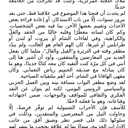
ملاك اللجنة المركزية، وكنت قد تخرجت من الجامعة
حديثًا.
لم يحدث أن فتحنا هذا الموضوع في علاقتنا قط، حتى بعد
مرور سنوات، إلّا من باب الاستذكار، أو إعادة قراءة بعض
الأحداث وتقييم بعضها الآخر، بما فيه بعض الشخصيات.
وكم كان لسانه معطّرًا وقلبه خاليًا من الحقد والغلّ
والكراهية، وفي لقاءات الشام أو بيروت أو لندن أو
طرابلس أو غيرها، كان الهم العام هو الغالب، ولم يبدّد
مظفر وقته في الثرثرة و"القيل والقال"، مثلما كان يفعل
العديد من المعارضين والمثقفين، وأود أن أشير هنا إلى
أنني في كل مرّة كنت ألتقيه كان معه كتابًا جديدًا، وهو ما
كان يتبادله مع صديقه الحميم رياض النعماني. وكان
مقهى الهافانا في الشام، أحد أهم ملتقياته الصباحية.
لقد وضع مظفر النواب مسافة بينه وبين العمل الحزبي
والسياسي الروتيني اليومي، لكنه لم يتوان عن النقد
الفكري والثقافي للمواقف والتوجهات، ضمن اجتهاداته
وقناعاته، وهو ما فعلته لاحقًا.
للأسف فإن الأحزاب الشمولية لم توفّر فرصةً، إلّا
وحاولت النيل من المعترضين والمنتقدين، ودلّلت في
سلوكها ذلك على قصر نظر وضيق أفق من جانب
الإدارات الحزبية، سواءً بما له علاقة بحجب ما ينشر لهم