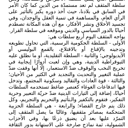
سلطة المثقف لم تعد مستمدّة من الدين كما كان الأمر
في السابق في بلادنا، حيث أخذ دوره يكبر بالتأثير على
الرأي العام، والمساهمة في تنمية العقل والوجدان، وفي
تجسيد الأخلاق ونشر الأفكار، مع أن هذه المكانة تصطدم
أحيانًا بالدور السياسي والديني وموقعه في سلطة القرار.
يواجه المثقف اليوم أربع سلطات هي:
الأولى - السلطة الحكومية الرسمية، التي تحاول تطويعه
وتدجينه بالإقناع أو بالاقتلاع، بالقمع البوليسي أو
الأيديولوجي؛ والثانية - السلطة التقليدية، أو ما نطلق عليه
الثيوقراطية الدينية، وهي وإن لعبت أدوارًا إيجابية في
تخريج النخب والوقوف ضدّ الاستعمار، إلّا أنها وقفت ضدّ
عملية التغيير والتحديث والتجديد في الكثير من الأحيان؛
والثالثة - قوة العادات والتقاليد وسكونية المجتمع، وتدخل
فيها اندفاعات الغوغاء كعنصر ضاغط تستخدمه السلطات
أحيانًا، إضافة إلى التيارات الدينية ضدّ حريّة التعبير وحرية
التفكير، فتقوم بالتكفير والـتأثيم والتحريم والتجريم، وكل
ذلك يتم خارج القضاء؛ والرابعة - هي السلطة الحزبية
المتحكمة بمصائر مثقفيها، وغالبًا ما يصل المثقف إلى
التمرّد عليها بعد أن يضيق ذرعًا بها، وفي الأحزاب
الشمولية، ثمة نماذج صارخة على الاستهانة بدور الثقافة