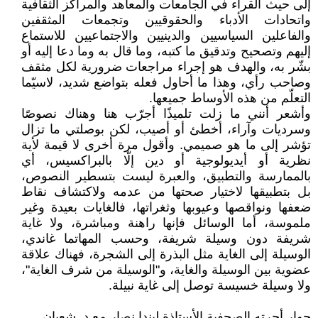
إلى حيث القراء في الجامعات والمعاهد والمراكز الثقافية
واتحادات الأدباء والحقوقيين وتجمعات المثقفين
والفاعلين السياسيين والدينيين والاجتماعيين للاستماع
إليهم وتصحيح وتدقيق ما كتبه، وما قال به وما دعا إليه أو
بشّر به، والهدف هو إجراء مراجعات ضرورية لكل مثقف
وصاحب رأي، وهذا ما أحاول فعله بتواضع شديد، لاسيّما
التعلّم من هذه الأوساط جميعها.
وأشعر أنني ما زلت تلميذًا أجرّب هنا وهناك نصوصًا
وسرديات وآراء، أخطئ أو أصيب، لكن بوصلتي ما تزال
تؤشر إلى ما هو صميمي. وأقول مرة أخرى لا قيمة لأية
نظرية أو أيديولوجية أو دين إلّا بالبراكسيس، أي
بالممارسة والتطبيق، والعبرة ليست بتسطير النصوص،
بل بتطبيقها لاختيار صحتها من عدمه ولاكتشاف نقاط
ضعفها ونواقصها وعيوبها وثغراتها، فالغايات بعيدة وغير
ملموسة، أما الوسائل فإنها راهنة ومباشرة، ولا غاية
شريفة دون وسيلة شريفة، وحسب المهاتما غاندي،
الوسيلة إلى الغاية مثل البذرة إلى الشجرة، فهناك علاقة
عضوية بين الوسيلة والغاية، و"الوسيلة من شرف الغاية"،
ولا وسيلة خسيسة توصل إلى غاية نبيلة.
حوار أجرته الصحفية الأستاذة ليندا نصار مع د. شعبان