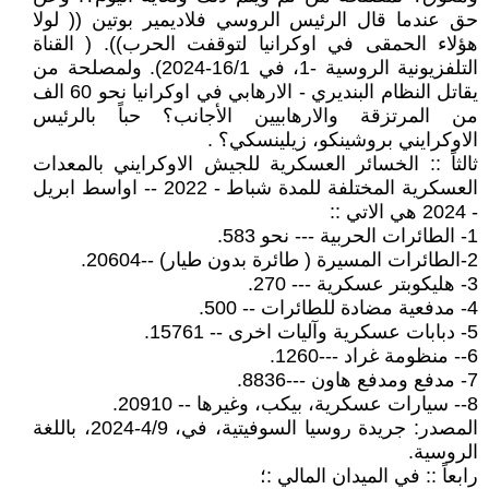
حق عندما قال الرئيس الروسي فلاديمير بوتين (( لولا
هؤلاء الحمقى في اوكرانيا لتوقفت الحرب)). ( القناة
التلفزيونية الروسية -1، في 16/1-2024). ولمصلحة من
يقاتل النظام البنديري - الارهابي في اوكرانيا نحو 60 الف
من المرتزقة والارهابيين الأجانب؟ حباً بالرئيس
الاوكرايني بروشينكو، زيلينسكي؟ .
ثالثاً :: الخسائر العسكرية للجيش الاوكرايني بالمعدات
العسكرية المختلفة للمدة شباط - 2022 -- اواسط ابريل
- 2024 هي الاتي ::
1- الطائرات الحربية --- نحو 583.
2-الطائرات المسيرة ( طائرة بدون طيار) --20604.
3- هليكوبتر عسكرية --- 270.
4- مدفعية مضادة للطائرات -- 500.
5- دبابات عسكرية وآليات اخرى -- 15761.
6-- منظومة غراد ---1260.
7- مدفع ومدفع هاون ---8836.
8-- سيارات عسكرية، بيكب، وغيرها -- 20910.
المصدر: جريدة روسيا السوفيتية، في، 4/9-2024، باللغة
الروسية.
رابعاً :: في الميدان المالي :؛