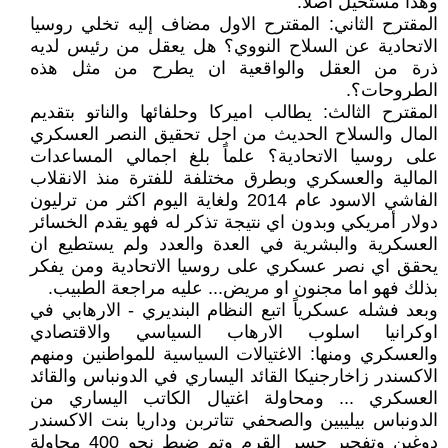
وهذا مستحيل اصلا.
المقترح الثاني: المقترح الاول مضاف إليه تخلي روسيا
الاتحادية عن السلاح النووي؟ هل يعقل من رئيس لديه
ذرة من العقل والواقعية ان يطرح من مثل هذه
الطروحات؟.
المقترح الثالث: يطالب اميركا وحلفائها والناتو بتقديم
المال والسلاح الحديث من اجل تحقيق النصر العسكري
على روسيا الاتحادية؟ علماً بلغ اجمالي المساعدات
المالية والعسكري وبطرق مختلفة للفترة منذ الانقلاب
الفاشي الاسود عام 2014 ولغاية اليوم اكثر من ترليون
دولار أمريكي وبدون اي نتيجة تذكر له فهو يقدم الخسائر
العسكرية والبشرية في العدة والعدد ولم يستطيع ان
يحقق اي نصر عسكري على روسيا الاتحادية ومن يفكر
بذلك فهو اما مجنون او مريض... عليه مراجعة الطبيب.
وبعد فشله عسكرياً اتبع النظام البنديري - الارهابي في
اوكرانيا اسلوب الارهاب السياسي والاقتصادي
والعسكري ومنها: الاغتيالات السياسية للمواطنين ومنهم
الاكسندر زاخارجنيكا القائد اليساري في الدونباس والقائد
العسكري ... ومحاولة اغتيال الكاتب اليساري من
الدونباس بيليبين والصحفي تتاتربن وداريا بنت الاكسندر
دوغين وتفجير جسر القرم وتم ضبط نحو 400 محاولة