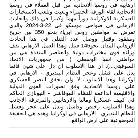
ارهابية في روسيا الاتحادية من قبل العملاء في روسيا
الاتحادية لقاء الورقة الخضراء ولعبت وتلعب الاستخبارات
العسكرية الاوكرانية دوراً مهماً وكبيرا في ذلك والحادث
الارهابي في ضواحي موسكو في 22-3-2024 والذي
تعرض له مواطنين روس ابرياء بنحو 350 بين جريح
ومفقود وقتيل ووصل عدد القتلى في هذا الحادث
الإرهابي المدان نحو145 قتيل وهذا العمل الارهابي تقف
وراءه قوى مخابرات دولية والعناصر المنفذة هي من
مواطني اسيا الوسطى ( من جمهوريات الاتحاد
السوفيتي...). ان هذا الاسلوب ان دل على شيئ فائما
يدل على فشل وعجز النظام البنديري - الارهابي في
اوكرانيا وهذا الاسلوب لا ولن يحقق النصر العسكري
على روسيا الاتحادية وفق تصورات القوى الدولية
والاقليمية الداعمة للنظام النيوفاشي - النيونازي الحاكم
في كييف عسكرياً وماليا والارهابيين والمرتزقة الاجانب
وهذا الاسلوب رخيص وفاشل ويدل على عجز وفشل
النظام البنديري - الارهابي في اوكرانيا وهذه هي الحقيقة
الموضوعية على ارض الواقع.