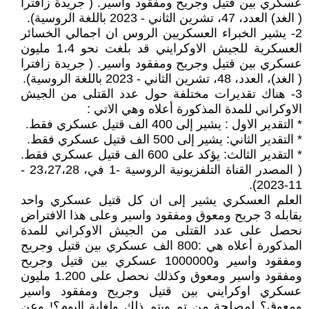
عسكري بين قتيل وجريح ومفقود واسير. ( جريدة زافترا
( الغد) العدد، 47، تشرين الثاني - 2023 باللغة الروسية).
2- يشير الخبراء العسكريين الروس ان اجمالي الخسائر
العسكرية للجيش الاوكرايني قد بلغت نحو 1،4 مليون
عسكري بين قتيل وجريح ومفقود واسير. ( جريدة زافترا
( الغد)، العدد، 48، تشرين الثاني - 2023 باللغة الروسية).
3- هناك تقديرات مختلفة حول عدد القتلى من الجيش
الاوكراني للمدة المذكورة أعلاه وهي الاتي :
* التقدير الاول : يشير إلى 400 الف قتيل عسكري فقط.
* التقدير الثاني: يشير إلى 500 الف قتيل عسكري فقط.
* التقدير الثالث: يؤكد على 600 الف قتيل عسكري فقط.
( المصدر القناة التلفزيونية الروسية -1 في، 23،27،28 -
11-2023).
العلم العسكري يشير إلى ان كل قتيل عسكري واحد
يقابله 3 جريح ومعوق ومفقود واسير وعلى هذا الافتراض
نحصل على عدد القتلى من الجيش الاوكراني للمدة
المذكورة أعلاه هي :800 الف عسكري بين قتيل وجريح
ومفقود واسير و1000000 عسكري بين قتيل وجريح
ومفقود واسير ومعوق وكذلك نحصل على 1.200 مليون
عسكري اوكرايني بين قتيل وجريح ومفقود واسير
ومعوق؟ لمصلحة من تم ويتم ذلك ولغاية اليوم؟! وعن