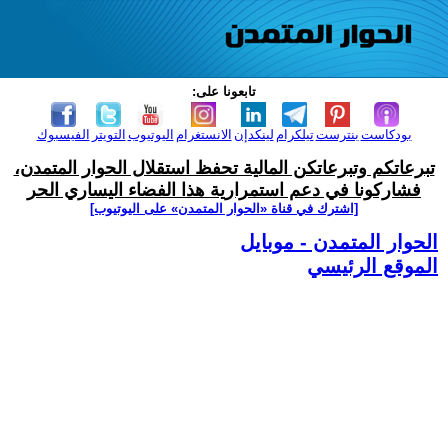
تابعونا على:
بودكاست
بنترست
تيلكرام
لينكدإن
الانستغرام
اليوتيوب
التويتر
الفيسبوك
تبرعاتكم وتبرعاتكن المالية تحفظ استقلال الحوار المتمدن،
فشاركونا في دعم استمرارية هذا الفضاء اليساري الحر
[اشترك في قناة ‫«الحوار المتمدن» على اليوتيوب]
الحوار المتمدن - موبايل
الموقع الرئيسي