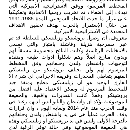
المخطط المرسوم ووفق الاستراتيجية الاميركية التي
تهدف إلى اضعاف ثم تخريب روسيا الاتحادية وتفكيكها
على غرار ما حدث للاتحاد السوفيتي للمدة 1985-1991
من خلال الإستمرار بالحرب بهدف تحقيق الاهداف
المحددة في الاستراتيجية الاميركية.
معروف، ان وصول بروشينكو وزيلنسكي للسلطة قد تم
عبر مسرحية هزيلة وفاشلة بامتياز والتي تسمى
بالانتخابات الرئاسية وكانت النتائج محسومة مسبقاً لهم
وبدون منازع اصلاً وهم شكلوا ادوات طيعة ومنفذة
لتوجيهات واشنطن ولندن وحلفائهم وفق المخطط
المرسوم لهم ولن يختلف بروشينكو عن زيلينسكي
المتهم بتعاطي المخدرات وفريقه الاجرامي اي شيء الا
الفارق الوحيد هو ان زيلينسكي مطيع ومنفذ جيد
للمخطط المرسوم له ويمكن الاعتماد عليه افضل من
بروشينكو وفعلاً كانت التقديرات واقعية، والحقيقة
الموضوعية تؤكد ان واشنطن والناتو ليس لديهم رغبة في
وقف الحرب منذ عام 2014 ولغاية اليوم ، وان قرارات
وقف الحرب عملياً هي في يد واشنطن ولندن وحلفائهم
بالدرجة الأولى وليس في يد بروشينكو او زيلينسكي وهذه
هي الحقيقة الموضوعية وفي حالة توفر الرغبة لدى