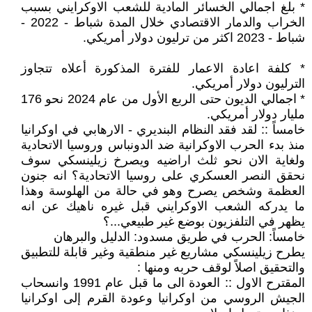
* بلغ اجمالي الخسائر المادية للشعب الاوكرايني بسبب
الخراب والدمار الاقتصادي خلال المدة شباط - 2022 -
شباط - 2023 اكثر من ترليون دولار أمريكي.
* كلفة اعادة الاعمار للفترة المذكورة أعلاه تتجاوز
الترليون دولار أمريكي.
* اجمالي الديون حتى الربع الأول من عام 2024 نحو 176
مليار دولار أمريكي.
خامساً :: لقد فقد النظام البنديري - الارهابي في اوكرانيا
منذ بدء الحرب الاوكرانية ضد الدونباس وروسيا الاتحادية
ولغاية الان نحو ثلث اراضيه ويصرخ زيلينسكي سوف
نحقق النصر العسكري على روسيا الاتحادية؟ انه جنون
العظمة وشخص يصرح وهو في حالة من الهلوسة وهذا
ما يدركه الشعب الاوكرايني قبل غيره ناهيك عن انه
يظهر في التلفزيون بوضع غير طبيعي...؟
خامساً: الحرب في طريق مسدود: الدليل والبرهان
يطرح زيلينسكي مشاريع غير منطقية وغير قابلة للتطبيق
والتحقيق اصلاً لوقف حربه ومنها :
المقترح الاول :: العودة الى ما قبل عام 1991 وانسحاب
الجيش الروسي من اوكرانيا وعودة القرم إلى اوكرانيا