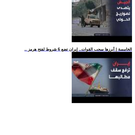
.. الخامسة | أبرزها سحب القوات.. إيران تضع 6 شروط لفتح هرمز