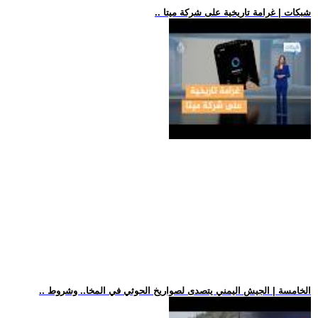
.. شبكات | غرامة تاريخية على شركة ميتا
.. الخامسة | الجيش اليمني يتصدى لصواريخ الحوثي في المخا.. وشروط