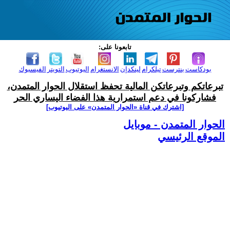
تابعونا على:
بودكاست
بنترست
تيلكرام
لينكدإن
الانستغرام
اليوتيوب
التويتر
الفيسبوك
تبرعاتكم وتبرعاتكن المالية تحفظ استقلال الحوار المتمدن،
فشاركونا في دعم استمرارية هذا الفضاء اليساري الحر
[اشترك في قناة ‫«الحوار المتمدن» على اليوتيوب]
الحوار المتمدن - موبايل
الموقع الرئيسي