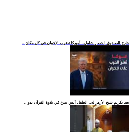
.. خارج الصندوق | حصار شامل.. أميركا تضرب الإخوان في كل مكان
.. بعد تكريم شيخ الأزهر له.. الطفل أنس يبدع في تلاوة القرآن بدو