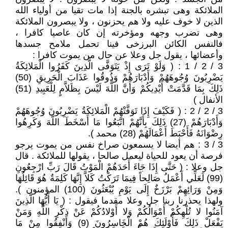
الملائكة وهى تبشره بالجنة إذا مات تقيا من أولياء الله
الذين لا خوف عليه ولا هم يحزنون ، ولا يبصرون الملائكة
وهى تضرب وجهه ومؤخرته إن كان عاصيا كافرا ،
فالنفس الكائن البرزخى فينا تحمل ملامح جسدها
وأعضائها ، يقول جل وعلا عن حال من يموت كافرا :
3 / 2 / 1 : ( وَلَوْ تَرَى إِذْ يَتَوَفَّى الَّذِينَ كَفَرُوا الْمَلائِكَةُ
يَضْرِبُونَ وُجُوهَهُمْ وَأَدْبَارَهُمْ وَذُوقُوا عَذَابَ الْحَرِيقِ (50)
ذَلِكَ بِمَا قَدَّمَتْ أَيْدِيكُمْ وَأَنَّ اللَّهَ لَيْسَ بِظَلاَّمٍ لِلْعَبِيدِ (51)
الأنفال )
3 / 2 / 2 : ( فَكَيْفَ إِذَا تَوَفَّتْهُمْ الْمَلائِكَةُ يَضْرِبُونَ وُجُوهَهُمْ
وَأَدْبَارَهُمْ (27) ذَلِكَ بِأَنَّهُمْ اتَّبَعُوا مَا أَسْخَطَ اللَّهَ وَكَرِهُوا
رِضْوَانَهُ فَأَحْبَطَ أَعْمَالَهُمْ (28) محمد ).
3 / 3 : هم أيضا لا يسمعون صراخ نفس من يموت يرجو
فرصة أن يعود للحياة ليعمل صالحا ، يقولها للملائكة . قال
جل وعلا : ( حَتَّى إِذَا جَاءَ أَحَدَهُمْ الْمَوْتُ قَالَ رَبِّ ارْجِعُونِ
(99) لَعَلِّي أَعْمَلُ صَالِحاً فِيمَا تَرَكْتُ كَلاَّ إِنَّهَا كَلِمَةٌ هُوَ قَائِلُهَا
وَمِنْ وَرَائِهِمْ بَرْزَخٌ إِلَى يَوْمِ يُبْعَثُونَ (100) المؤمنون ).
ولهذا يحذرنا ربنا جل وعلا مقدما فيقول : ( يَا أَيُّهَا الَّذِينَ
آمَنُوا لا تُلْهِكُمْ أَمْوَالُكُمْ وَلا أَوْلادُكُمْ عَنْ ذِكْرِ اللَّهِ وَمَنْ
يَفْعَلْ ذَلِكَ فَأُوْلَئِكَ هُمْ الْخَاسِرُونَ (9) وَأَنْفِقُوا مِنْ مَا