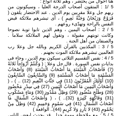
هنا أحوال من يحتضر ، وهم ثلاثة أنواع :
5 /1 : المتقون أصحاب الدرجة العليا ، وسيكونون من
ربهم جل وعلا مقربين يوم الدين . عند الاحتضار يلقون (
فَرَوْحٌ وَرَيْحَانٌ وَجَنَّةُ نَعِيمٍ ) ، أى تبشرهم ملائكة قبض
النفس بالراحة وتهدّىء روعهم .
5 / 2 : أصحاب اليمين ، وهم الذين تابوا توبة نصوحا
وكانت توبتهم مقبولة ، وتقول لهم الملائكة سلاما .
والصنفان من أهل الجنة .
5 / 3 : المكذبين بالقرآن الكريم وبالله جل وعلا رب
العالمين تبشرهم ملائكة الموت بجهنم .
5 / 4 : نفس التقسيم الثلاثى سيكون يوم الدين ، وجاء فى
بدايات نفس السورة . قال جل وعلا : ( وَكُنتُمْ أَزْوَاجاً ثَلاثَةً
(7) فَأَصْحَابُ الْمَيْمَنَةِ مَا أَصْحَابُ الْمَيْمَنَةِ (8) وَأَصْحَابُ
الْمَشْئَمَةِ مَا أَصْحَابُ الْمَشْئَمَةِ (9) وَالسَّابِقُونَ السَّابِقُونَ
(10) أُوْلَئِكَ الْمُقَرَّبُونَ (11) فِي جَنَّاتِ النَّعِيمِ (12) .. ) ، (
وَأَصْحَابُ الْيَمِينِ مَا أَصْحَابُ الْيَمِينِ (27) فِي سِدْرٍ مَخْضُودٍ
(28) وَطَلْحٍ مَنْضُودٍ (29) وَظِلٍّ مَمْدُودٍ (30) وَمَاءٍ مَسْكُوبٍ
(31) وَفَاكِهَةٍ كَثِيرَةٍ (32).. ) ، ( وَأَصْحَابُ الشِّمَالِ مَا
أَصْحَابُ الشِّمَالِ (41) فِي سَمُومٍ وَحَمِيمٍ (42) وَظِلٍّ مِنْ
يَحْمُومٍ (43) لا بَارِدٍ وَلا كَرِيمٍ (44).. الواقعة )
5 / 5 : مع ملاحظة مهمة جدا . قد يحدث لبعض الناس