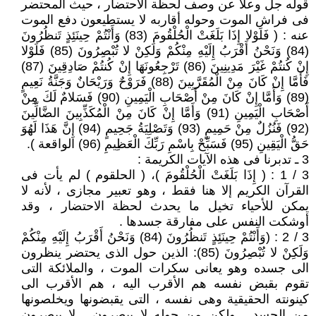
قوله جل وعلا عن وصف لحظة الاحتضار ، حيث المحتضر
فى فراش الموت وحوله أقاربه لا يستطيعون دفع الموت
عنه : ( فَلَوْلا إِذَا بَلَغَتْ الْحُلْقُومَ (83) وَأَنْتُمْ حِينَئِذٍ تَنظُرُونَ
(84) وَنَحْنُ أَقْرَبُ إِلَيْهِ مِنْكُمْ وَلَكِنْ لا تُبْصِرُونَ (85) فَلَوْلا
إِنْ كُنتُمْ غَيْرَ مَدِينِينَ (86) تَرْجِعُونَهَا إِنْ كُنتُمْ صَادِقِينَ (87)
فَأَمَّا إِنْ كَانَ مِنْ الْمُقَرَّبِينَ (88) فَرَوْحٌ وَرَيْحَانٌ وَجَنَّةُ نَعِيمٍ
(89) وَأَمَّا إِنْ كَانَ مِنْ أَصْحَابِ الْيَمِينِ (90) فَسَلامٌ لَكَ مِنْ
أَصْحَابِ الْيَمِينِ (91) وَأَمَّا إِنْ كَانَ مِنْ الْمُكَذِّبِينَ الضَّالِّينَ
(92) فَنُزُلٌ مِنْ حَمِيمٍ (93) وَتَصْلِيَةُ جَحِيمٍ (94) إِنَّ هَذَا لَهُوَ
حَقُّ الْيَقِينِ (95) فَسَبِّحْ بِاسْمِ رَبِّكَ الْعَظِيمِ (96) الواقعة ).
3 ـ تدبرنا فى هذه الآيات الكريمة :
3 / 1 : ( إِذَا بَلَغَتْ الْحُلْقُومَ )، ( الحلقوم ) لم يأت فى
القرآن الكريم إلا هنا فقط ، وهو تعبير مجازى ، لأنه لا
يمكن للأحياء تخيل ما يحدث لحظة الاحتضار ، وقد
أوشكت النفس على مفارقة جسدها .
3 / 2 : (وَأَنْتُمْ حِينَئِذٍ تَنظُرُونَ (84) وَنَحْنُ أَقْرَبُ إِلَيْهِ مِنْكُمْ
وَلَكِنْ لا تُبْصِرُونَ (85): الذين حول الذى يحتضر ينظرون
الى جسده وهو يعانى سكرات الموت ، والملائكة التى
تقوم بقبض نفسه هم الأقرب اليه ، هم الأقرب الى
كينونته الحقيقية وهى نفسه ، التى يقبضونها ويخلصونها
من الجسد . ولكن من حوله لا يبصرون . لا يبصرون