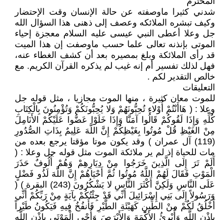
المحترم
شدني كثيرا ماوصفته عن حالة الإنسان وقت الإحتضار
وكيف تبشره الملائكه وعصف إلى ذهنى هذا السؤال الله
جل وعلا أعطى النبي عيسى عليه السلام معجزة إحياء
الموتى بإنذنه تعالى علما حسب ماوصفت إن هذا الميت
قد رأى الملائكة وبلغ بمصيره بعد أن كشف الغطاء عنه،
فهل لذلك تفسير أم إنه غيب لم يذكره القرآن الكريم. مع
خالص التقدير لكم .
التعليقات
للموت معان كثيرة ، منها الموت مجازيا ، مثل قوله جل
وعلا : ( هَاأَنْتُمْ أُوْلاءِ تُحِبُّونَهُمْ وَلا يُحِبُّونَكُمْ وَتُؤْمِنُونَ بِالْكِتَابِ
كُلِّهِ وَإِذَا لَقُوكُمْ قَالُوا آمَنَّا وَإِذَا خَلَوْا عَضُّوا عَلَيْكُمْ الأَنَامِلَ
مِنْ الغَيْظِ قُلْ مُوتُوا بِغَيْظِكُمْ إِنَّ اللَّهَ عَلِيمٌ بِذَاتِ الصُّدُورِ
(119) آل عمران ) وقد يكون موتا مؤقتا يرجع بعده من
مات للحياة إذ لم ير ملائكة الموت مثل قوله جل وعلا : (
أَلَمْ تَرَ إِلَى الَّذِينَ خَرَجُوا مِنْ دِيَارِهِمْ وَهُمْ أُلُوفٌ حَذَرَ
الْمَوْتِ فَقَالَ لَهُمْ اللَّهُ مُوتُوا ثُمَّ أَحْيَاهُمْ إِنَّ اللَّهَ لَذُو فَضْلٍ
عَلَى النَّاسِ وَلَكِنَّ أَكْثَرَ النَّاسِ لا يَشْكُرُونَ (243) البقرة ) (
وَرَسُولاً إِلَى بَنِي إِسْرَائِيلَ أَنِّي قَدْ جِئْتُكُمْ بِآيَةٍ مِنْ رَبِّكُمْ أَنِّي
أَخْلُقُ لَكُمْ مِنْ الطِّينِ كَهَيْئَةِ الطَّيْرِ فَأَنفُخُ فِيهِ فَيَكُونُ طَيْراً
بِإِذْنِ اللَّهِ وَأُبْرِئُ الأَكْمَهَ وَالأَبْرَصَ وَأُحْيِ الْمَوْتَى بِإِذْنِ اللَّهِ