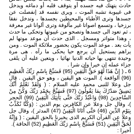
حادث يتهتك فيه جسده أو يتوقف قلبه أو دماغه ويدخل
فى غيبوبة تشبه الموت ، ويرى نفسه قد إنفصلت عن
جسدها وترى الأطباء والمحيطين بجسدها ، وتدخل نفقا
برزخيا ، وتسمع اصواتا غير مألوفة وترى ألوانا غير معرفة
، ثم تعود الى جسدها وتصحو من غيبوتها وتحكى ما حدث
، وهذا متواتر ومسجل . الذى حدث أن موعد موتها لم
يأت بعد . موعد الموت يكون بحضور ملائكة الموت . ومن
يراهم يستحيل أن يرجع حيا يحكى ما رآه . هى مرة
وحيدة تنتهى بها حياته الدنيا نهائيا ، ويتعين عليه أن يلقى
جزاء عمله إن خيرا وإن شرا .
6 ـ ( إِنَّ هَذَا لَهُوَ حَقُّ الْيَقِينِ (95) فَسَبِّحْ بِاسْمِ رَبِّكَ الْعَظِيمِ
(96) الواقعة ). الموت هو اليقين ، وهو حق اليقين . قال
جل وعلا للنبى محمد عليه السلام : ( وَلَقَدْ نَعْلَمُ أَنَّكَ
يَضِيقُ صَدْرُكَ بِمَا يَقُولُونَ (97) فَسَبِّحْ بِحَمْدِ رَبِّكَ وَكُنْ مِنْ
السَّاجِدِينَ (98) وَاعْبُدْ رَبَّكَ حَتَّى يَأْتِيَكَ الْيَقِينُ (99) الحجر
)، وقال جل وعلا عن الكافرين يوم الدين : (وَكُنَّا نُكَذِّبُ
بِيَوْمِ الدِّينِ (46) حَتَّى أَتَانَا الْيَقِينُ (47) المدثر )، وقال جل
وعلا عن القرآن الكريم الذى يخبرنا بالحق اليقين : ( وَإِنَّهُ
لَحَقُّ الْيَقِينِ (51) فَسَبِّحْ بِاسْمِ رَبِّكَ الْعَظِيمِ (52) الحاقة ).
أخيرا :