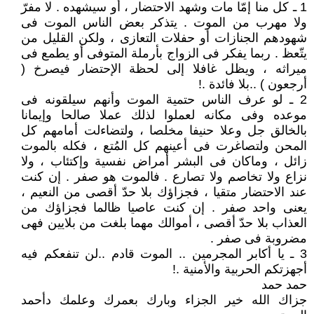
1 ـ كل منا إمّا مات وشهد الاحتضار ، أو سيشهده . لا مفرّ
ولا مهرب من الموت . يتذكر بعض الناس الموت فى
شهودهم الجنازات أو حفلات التعازى ، ولكن القليل من
يتّعظ . ربما يفكر فى الزواج بأرملة المتوفى أو يطمع فى
ميراثه ، ويظل غافلا إلى لحظة الإحتضار فيصرخ (
أرجعون ) ..بلا فائدة .!
2 ـ لو عرف الناس حتمية الموت وأنهم سيلقونه فى
موعده وفى مكانه لعملوا لذلك عملا صالحا وإيمانا
بالخالق جل وعلا حنيفا مخلصا ، ولتضاءلت أمامهم كل
المحن ولتصاغرت فى أعينهم كل المُتع ، فكله بالموت
زائل ، وماكان فى البشر أمراض نفسية وإكتئاب ، ولا
نزاع ولا تخاصم ولا تصارع . فالموت هو صفر . إن كنت
عند الاحتضار متقيا ، فجزاؤك بلا حدّ أقصى من النعيم ،
يعنى واحد صفر . إن كنت عاصيا ظالما فجزاؤك من
العذاب بلا حدّ أقصى ، أموالك مهما بلغت من بلايين فهى
مضروبة فى صفر .
3 ـ يا أكابر المجرمين .. الموت قادم ..لن تنفعكم فيه
أجهزتكم الحربية والأمنية .!
حمد حمد
جزاك الله خير الجزاء وبارك بعمرك وعلمك دأحمد