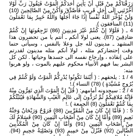
رَزَقْنَاكُمْ مِنْ قَبْلِ أَنْ يَأْتِيَ أَحَدَكُمْ الْمَوْتُ فَيَقُولَ رَبِّ لَوْلا
أَخَّرْتَنِي إِلَى أَجَلٍ قَرِيبٍ فَأَصَّدَّقَ وَأَكُنْ مِنْ الصَّالِحِينَ (10)
وَلَنْ يُؤَخِّرَ اللَّهُ نَفْساً إِذَا جَاءَ أَجَلُهَا وَاللَّهُ خَبِيرٌ بِمَا تَعْمَلُونَ
(11) المنافقون ).
4 ـ ( فَلَوْلا إِنْ كُنتُمْ غَيْرَ مَدِينِينَ (86) تَرْجِعُونَهَا إِنْ كُنتُمْ
صَادِقِينَ (87). يعنى لولا أنكم ـ أنتم يا من تحضرون هذا
المشهد ـ مدينون لله جل وعلا بالنفس ، وسيأتى حتما
وقت إحتضاركم مثله ، لولا أنكم مثله مدينون لقدرتم
على إنقاذه ، وإرجاع نفسه الى جسدها وحياتها . لكن كل
البشر بما فيهم الأنبياء محكوم عليهم بالموت ، ولو هربوا
منه:
4 / 1 : يلحقهم : ( أَيْنَمَا تَكُونُوا يُدْرِكُّمْ الْمَوْتُ وَلَوْ كُنتُمْ فِي
بُرُوجٍ مُشَيَّدَةٍ ) (78) النساء ).!
4 / 2 : سيجدونه أمامهم: ( قُلْ إِنَّ الْمَوْتَ الَّذِي تَفِرُّونَ مِنْهُ
فَإِنَّهُ مُلاقِيكُمْ ثُمَّ تُرَدُّونَ إِلَى عَالِمِ الْغَيْبِ وَالشَّهَادَةِ فَيُنَبِّئُكُمْ
بِمَا كُنتُمْ تَعْمَلُونَ (8) الجمعة ) .!
5 : ( فَأَمَّا إِنْ كَانَ مِنْ الْمُقَرَّبِينَ (88) فَرَوْحٌ وَرَيْحَانٌ وَجَنَّةُ
نَعِيمٍ (89) وَأَمَّا إِنْ كَانَ مِنْ أَصْحَابِ الْيَمِينِ (90) فَسَلامٌ لَكَ
مِنْ أَصْحَابِ الْيَمِينِ (91) وَأَمَّا إِنْ كَانَ مِنْ الْمُكَذِّبِينَ
الضَّالِّينَ (92) فَنُزُلٌ مِنْ حَمِيمٍ (93) وَتَصْلِيَةُ جَحِيمٍ (94).