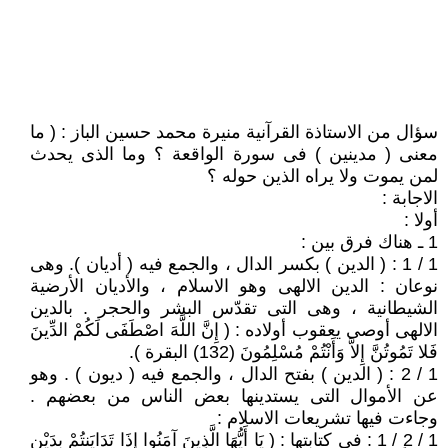
سؤال من الاستاذة القرآنية منيرة محمد حسين الباز : ( ما
معنى ( مدينين ) فى سورة الواقعة ؟ وما الذى يحدث
لمن يموت ولا يراه الذين حوله ؟
الاجابة :
أولا :
1 ـ هناك فرق بين :
1 / 1 : ( الدين ) بكسر الدال ، والجمع فيه ( أديان ). وهى
نوعان : الدين الالهى وهو الاسلام ، والأديان الأرضية
الشيطانية ، وهى التى تقدّس البشر والحجر . بالدين
الالهى أوصى يعقوب أولاده : ( إِنَّ اللَّهَ اصْطَفَى لَكُمْ الدِّينَ
فَلا تَمُوتُنَّ إِلاَّ وَأَنْتُمْ مُسْلِمُونَ (132) البقرة ).
1 / 2 : ( الدين ) بفتح الدال ، والجمع فيه ( ديون ) . وهو
عن الأموال التى يستدينها بعض الناس من بعضهم .
وجاءت فيها تشريعات الاسلام :
1 / 2 / 1 : فى كتابتها : ( يَا أَيُّهَا الَّذِينَ آمَنُوا إِذَا تَدَايَنتُمْ بِدَيْنٍ