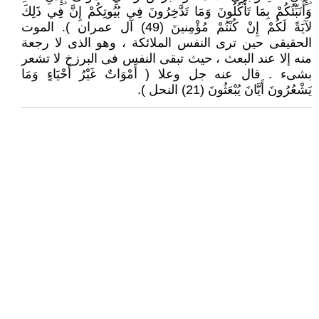
وَأُنَبِّئُكُمْ بِمَا تَأْكُلُونَ وَمَا تَدَّخِرُونَ فِي بُيُوتِكُمْ إِنَّ فِي ذَلِكَ
لآيَةً لَكُمْ إِنْ كُنْتُمْ مُؤْمِنينَ (49) آل عمران ). الموت
الحقيقى حين ترى النفس الملائكة ، وهو الذى لا رجعة
منه إلا عند البعث ، حيث تبقى النفس فى البرزخ لا تشعر
بشىء . قال عنه جل وعلا ( أَمْوَاتٌ غَيْرُ أَحْيَاءٍ وَمَا
يَشْعُرُونَ أَيَّانَ يُبْعَثُونَ (21) النحل ).