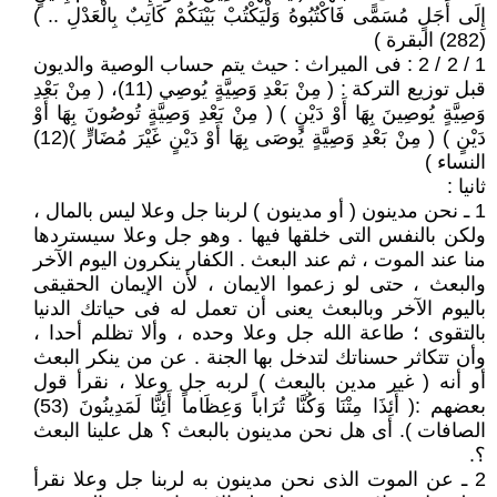
إِلَى أَجَلٍ مُسَمًّى فَاكْتُبُوهُ وَلْيَكْتُبْ بَيْنَكُمْ كَاتِبٌ بِالْعَدْلِ .. )
(282) البقرة )
1 / 2 / 2 : فى الميراث : حيث يتم حساب الوصية والديون
قبل توزيع التركة : ( مِنْ بَعْدِ وَصِيَّةٍ يُوصِي (11)، ( مِنْ بَعْدِ
وَصِيَّةٍ يُوصِينَ بِهَا أَوْ دَيْنٍ ) ( مِنْ بَعْدِ وَصِيَّةٍ تُوصُونَ بِهَا أَوْ
دَيْنٍ ) ( مِنْ بَعْدِ وَصِيَّةٍ يُوصَى بِهَا أَوْ دَيْنٍ غَيْرَ مُضَارٍّ )(12)
النساء )
ثانيا :
1 ـ نحن مدينون ( أو مدينون ) لربنا جل وعلا ليس بالمال ،
ولكن بالنفس التى خلقها فيها . وهو جل وعلا سيستردها
منا عند الموت ، ثم عند البعث . الكفار ينكرون اليوم الآخر
والبعث ، حتى لو زعموا الايمان ، لأن الإيمان الحقيقى
باليوم الآخر وبالبعث يعنى أن تعمل له فى حياتك الدنيا
بالتقوى ؛ طاعة الله جل وعلا وحده ، وألا تظلم أحدا ،
وأن تتكاثر حسناتك لتدخل بها الجنة . عن من ينكر البعث
أو أنه ( غير مدين بالبعث ) لربه جل وعلا ، نقرأ قول
بعضهم :( أَئِذَا مِتْنَا وَكُنَّا تُرَاباً وَعِظَاماً أَئِنَّا لَمَدِينُونَ (53)
الصافات ). أى هل نحن مدينون بالبعث ؟ هل علينا البعث
؟.
2 ـ عن الموت الذى نحن مدينون به لربنا جل وعلا نقرأ