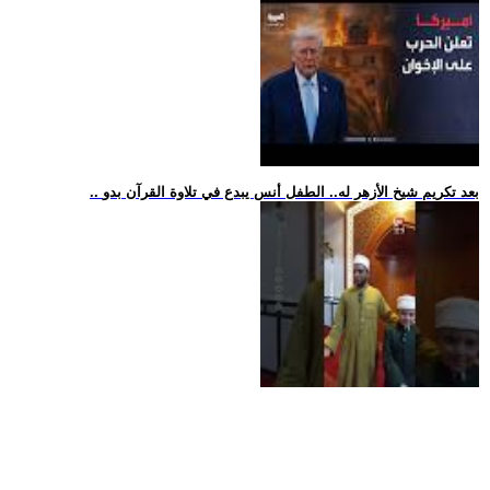
.. بعد تكريم شيخ الأزهر له.. الطفل أنس يبدع في تلاوة القرآن بدو