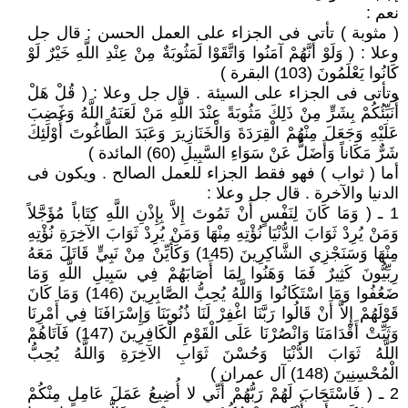
نعم :
( مثوبة ) تأتى فى الجزاء على العمل الحسن : قال جل
وعلا : ( وَلَوْ أَنَّهُمْ آمَنُوا وَاتَّقَوْا لَمَثُوبَةٌ مِنْ عِنْدِ اللَّهِ خَيْرٌ لَوْ
كَانُوا يَعْلَمُونَ (103) البقرة )
وتأتى فى الجزاء على السيئة . قال جل وعلا : ( قُلْ هَلْ
أُنَبِّئُكُمْ بِشَرٍّ مِنْ ذَلِكَ مَثُوبَةً عِنْدَ اللَّهِ مَنْ لَعَنَهُ اللَّهُ وَغَضِبَ
عَلَيْهِ وَجَعَلَ مِنْهُمْ الْقِرَدَةَ وَالْخَنَازِيرَ وَعَبَدَ الطَّاغُوتَ أُوْلَئِكَ
شَرٌّ مَكَاناً وَأَضَلُّ عَنْ سَوَاءِ السَّبِيلِ (60) المائدة )
أما ( ثواب ) فهو فقط الجزاء للعمل الصالح . ويكون فى
الدنيا والآخرة . قال جل وعلا :
1 ـ ( وَمَا كَانَ لِنَفْسٍ أَنْ تَمُوتَ إِلاَّ بِإِذْنِ اللَّهِ كِتَاباً مُؤَجَّلاً
وَمَنْ يُرِدْ ثَوَابَ الدُّنْيَا نُؤْتِهِ مِنْهَا وَمَنْ يُرِدْ ثَوَابَ الآخِرَةِ نُؤْتِهِ
مِنْهَا وَسَنَجْزِي الشَّاكِرِينَ (145) وَكَأَيِّنْ مِنْ نَبِيٍّ قَاتَلَ مَعَهُ
رِبِّيُّونَ كَثِيرٌ فَمَا وَهَنُوا لِمَا أَصَابَهُمْ فِي سَبِيلِ اللَّهِ وَمَا
ضَعُفُوا وَمَا اسْتَكَانُوا وَاللَّهُ يُحِبُّ الصَّابِرِينَ (146) وَمَا كَانَ
قَوْلَهُمْ إِلاَّ أَنْ قَالُوا رَبَّنَا اغْفِرْ لَنَا ذُنُوبَنَا وَإِسْرَافَنَا فِي أَمْرِنَا
وَثَبِّتْ أَقْدَامَنَا وَانْصُرْنَا عَلَى الْقَوْمِ الْكَافِرِينَ (147) فَآتَاهُمْ
اللَّهُ ثَوَابَ الدُّنْيَا وَحُسْنَ ثَوَابِ الآخِرَةِ وَاللَّهُ يُحِبُّ
الْمُحْسِنِينَ (148) آل عمران )
2 ـ ( فَاسْتَجَابَ لَهُمْ رَبُّهُمْ أَنِّي لا أُضِيعُ عَمَلَ عَامِلٍ مِنْكُمْ