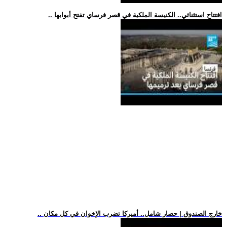
.. افتتاح استثنائي.. الكنيسة الملكية في قصر فرساي تفتح أبوابها
.. خارج الصندوق | حصار شامل.. أميركا تضرب الإخوان في كل مكان