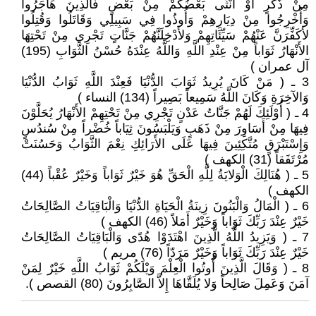
مِنْ ذَكَرٍ أَوْ أُنْثَى بَعْضُكُمْ مِنْ بَعْضٍ فَالَّذِينَ هَاجَرُوا
وَأُخْرِجُوا مِنْ دِيَارِهِمْ وَأُوذُوا فِي سَبِيلِي وَقَاتَلُوا وَقُتِلُوا
لأكَفِّرَنَّ عَنْهُمْ سَيِّئَاتِهِمْ وَلأدْخِلَنَّهُمْ جَنَّاتٍ تَجْرِي مِنْ تَحْتِهَا
الأَنْهَارُ ثَوَاباً مِنْ عِنْدِ اللَّهِ وَاللَّهُ عِنْدَهُ حُسْنُ الثَّوَابِ (195)
آل عمران )
3 ـ ( مَنْ كَانَ يُرِيدُ ثَوَابَ الدُّنْيَا فَعِنْدَ اللَّهِ ثَوَابُ الدُّنْيَا
وَالآخِرَةِ وَكَانَ اللَّهُ سَمِيعاً بَصِيراً (134) النساء )
4 ـ ( أُوْلَئِكَ لَهُمْ جَنَّاتُ عَدْنٍ تَجْرِي مِنْ تَحْتِهِمْ الأَنْهَارُ يُحَلَّوْنَ
فِيهَا مِنْ أَسَاوِرَ مِنْ ذَهَبٍ وَيَلْبَسُونَ ثِيَاباً خُضْراً مِنْ سُندُسٍ
وَإِسْتَبْرَقٍ مُتَّكِئِينَ فِيهَا عَلَى الأَرَائِكِ نِعْمَ الثَّوَابُ وَحَسُنَتْ
مُرْتَفَقاً (31) الكهف )
5 ـ ( هُنَالِكَ الْوَلايَةُ لِلَّهِ الْحَقِّ هُوَ خَيْرٌ ثَوَاباً وَخَيْرٌ عُقْباً (44)
الكهف )
6 ـ ( الْمَالُ وَالْبَنُونَ زِينَةُ الْحَيَاةِ الدُّنْيَا وَالْبَاقِيَاتُ الصَّالِحَاتُ
خَيْرٌ عِنْدَ رَبِّكَ ثَوَاباً وَخَيْرٌ أَمَلاً (46) الكهف )
7 ـ ( وَيَزِيدُ اللَّهُ الَّذِينَ اهْتَدَوْا هُدًى وَالْبَاقِيَاتُ الصَّالِحَاتُ
خَيْرٌ عِنْدَ رَبِّكَ ثَوَاباً وَخَيْرٌ مَرَدّاً (76) مريم )
8 ـ ( وَقَالَ الَّذِينَ أُوتُوا الْعِلْمَ وَيْلَكُمْ ثَوَابُ اللَّهِ خَيْرٌ لِمَنْ
آمَنَ وَعَمِلَ صَالِحاً وَلا يُلَقَّاهَا إِلاَّ الصَّابِرُونَ (80) القصص ).