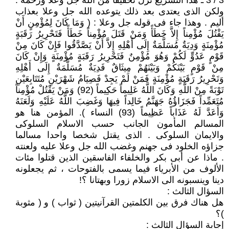
3 / 3 ـ هذا التشريع نزل تخفيفا من الله جل وعلا ورحمة .
ولكن الذى يعتدى بعد ذلك يتوعده الله جل وعلا بعذاب
أليم . وهذا جاء فى قوله جل وعلا : ( وَمَا كَانَ لِمُؤْمِنٍ أَنْ
يَقْتُلَ مُؤْمِناً إِلاَّ خَطَأً وَمَنْ قَتَلَ مُؤْمِناً خَطَأً فَتَحْرِيرُ رَقَبَةٍ
مُؤْمِنَةٍ وَدِيَةٌ مُسَلَّمَةٌ إِلَى أَهْلِهِ إِلاَّ أَنْ يَصَّدَّقُوا فَإِنْ كَانَ مِنْ
قَوْمٍ عَدُوٍّ لَكُمْ وَهُوَ مُؤْمِنٌ فَتَحْرِيرُ رَقَبَةٍ مُؤْمِنَةٍ وَإِنْ كَانَ
مِنْ قَوْمٍ بَيْنَكُمْ وَبَيْنَهُمْ مِيثَاقٌ فَدِيَةٌ مُسَلَّمَةٌ إِلَى أَهْلِهِ
وَتَحْرِيرُ رَقَبَةٍ مُؤْمِنَةٍ فَمَنْ لَمْ يَجِدْ فَصِيَامُ شَهْرَيْنِ مُتَتَابِعَيْنِ
تَوْبَةً مِنْ اللَّهِ وَكَانَ اللَّهُ عَلِيماً حَكِيماً (92) وَمَنْ يَقْتُلْ مُؤْمِناً
مُتَعَمِّداً فَجَزَاؤُهُ جَهَنَّمُ خَالِداً فِيهَا وَغَضِبَ اللَّهُ عَلَيْهِ وَلَعَنَهُ
وَأَعَدَّ لَهُ عَذَاباً عَظِيماً (93) النساء ). المؤمن هنا هو
المسالم المأمون الجانب حسب الاسلام السلوكى
والايمان السلوكى . الذى يقتل شخصا واحدا مسالما
جزاؤه الخلود فى جهنم وغضب الله جل وعلا عليه ولعنته
. ماذا عن أبى بكر والخلفاء الفاسقين الذين قتلوا مئات
الألوف من الأبرياء فيما يسمى بالفتوحات ، ثم يجعلونه
دينا وينسبونه الى الاسلام زورا وبهتانا ؟!
السؤال الثالث :
هل هناك فرق بين الكلمتين القرآنيتين ( ثواب ) و ( مثوبة
)؟
إجابة السؤال الثالث :