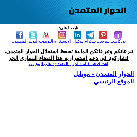
تابعونا على:
بودكاست
بنترست
تيلكرام
لينكدإن
الانستغرام
اليوتيوب
التويتر
الفيسبوك
تبرعاتكم وتبرعاتكن المالية تحفظ استقلال الحوار المتمدن،
فشاركونا في دعم استمرارية هذا الفضاء اليساري الحر
[اشترك في قناة ‫«الحوار المتمدن» على اليوتيوب]
الحوار المتمدن - موبايل
الموقع الرئيسي