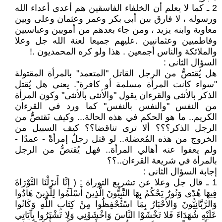
2 ـ كما لا يعلم أن الخلفاء الفاسقين هم أعدى أعداء الله
ورسوله ، لا فارق بين أبى بكر وعمر وعثمان وعلى وبين
معاوية وابنه يزيد ، ومن جاء بعدهم من أمويين وعباسيين
وفاطميين وعثمانيين .عليهم جميعا لعنة الله جل وعلا
والملائكة والناس أجمعين . هذا ولو كره المحمديون .!
السؤال الثانى :
هل يُقتصُّ من الرجل القاتل "المتعمد" بالمرأة المقتولة
"سواء كانت المرأة مسلمة أو كافرة". يعني هل يُقتل
الذكر بالأنثى والقرءان يقول "والأنثى بالأنثى" وكون المرأة
من النفس "والنفس بالنفس" كما ورد في القرءان
الكريم.. ما هو الحكم في هذه الحالة... وكيف نَقتصُّ من
الرجل الذكر؟؟؟ ألا ترى تناقضا؟؟ كيف السبيل من
الخروج من هذه المُعضلة.. لو قتل رجلٌ إمرأةً - عمدًا -
ولم يعفوا عنه أهالي المرأة.. فهل يُقتصُّ من الرجل
بالمرأة في شريعة القرءان..؟؟
إجابة السؤال الثانى :
1 ـ قال جل وعلا عن تشريع التوراة : ( إِنَّا أَنزَلْنَا التَّوْرَاةَ
فِيهَا هُدًى وَنُورٌ يَحْكُمُ بِهَا النَّبِيُّونَ الَّذِينَ أَسْلَمُوا لِلَّذِينَ هَادُوا
وَالرَّبَّانِيُّونَ وَالأَحْبَارُ بِمَا اسْتُحْفِظُوا مِنْ كِتَابِ اللَّهِ وَكَانُوا
عَلَيْهِ شُهَدَاءَ فَلا تَخْشَوْا النَّاسَ وَاخْشَوْنِي وَلا تَشْتَرُوا بِآيَاتِي