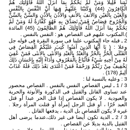
ثَمَناً قَلِيلاً وَمَنْ لَمْ يَحْكُمْ بِمَا أَنزَلَ اللَّهُ فَأُوْلَئِكَ هُمْ
الْكَافِرُونَ (44) وَكَتَبْنَا عَلَيْهِمْ فِيهَا أَنَّ النَّفْسَ بِالنَّفْسِ
وَالْعَيْنَ بِالْعَيْنِ وَالأَنفَ بِالأَنفِ وَالأُذُنَ بِالأُذُنِ وَالسِّنَّ بِالسِّنِّ
وَالْجُرُوحَ قِصَاصٌ فَمَنْ تَصَدَّقَ بِهِ فَهُوَ كَفَّارَةٌ لَهُ وَمَنْ لَمْ
يَحْكُمْ بِمَا أَنزَلَ اللَّهُ فَأُوْلَئِكَ هُمْ الظَّالِمُونَ (45) المائدة
).المكتوب عليهم فى القصاص هو : النفس بالنفس .
2 ـ قبله جاء المكتوب علينا فى سورة البقرة فى قوله جل
وعلا : ( يَا أَيُّهَا الَّذِينَ آمَنُوا كُتِبَ عَلَيْكُمْ الْقِصَاصُ فِي
الْقَتْلَى الْحُرُّ بِالْحُرِّ وَالْعَبْدُ بِالْعَبْدِ وَالأُنثَى بِالأُنثَى فَمَنْ عُفِيَ
لَهُ مِنْ أَخِيهِ شَيْءٌ فَاتِّبَاعٌ بِالْمَعْرُوفِ وَأَدَاءٌ إِلَيْهِ بِإِحْسَانٍ ذَلِكَ
تَخْفِيفٌ مِنْ رَبِّكُمْ وَرَحْمَةٌ فَمَنْ اعْتَدَى بَعْدَ ذَلِكَ فَلَهُ عَذَابٌ
أَلِيمٌ (178) .
3 : وعليه بالنسبة لنا :
3 / 1 ـ ليس القصاص النفس بالنفس . القصاص محصور
عند تساوى القاتل والقتيل فى الذكورة والأنوثة والحرية
والعبودية . لا يكون القصاص إذا قتل الحر عبدا أو قتل
العبد حُرّا ، أو قتل الرجل إمرأة أو قتلت المرأة رجلا .
غيره لا يكون القصاص بل الدية ، يدفعها القاتل .
3 / 2 ـ الدية تكون أيضا فى غير ذلك،عندما يرضى أهل
القتيل بالدية بديلا عن القصاص .