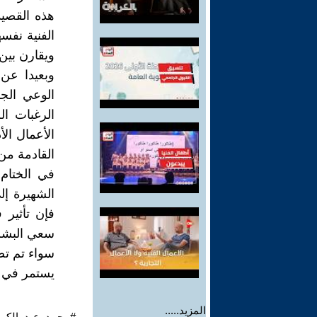
هذه القصي
الفنية نفس
ويقارن بين
وبعيدا عن
الوعي الج
الرغبات ال
الأعمال ال
القادمة من 
في الختام
الشهيرة إل
فإن تأثير
سعي البشري
سواء تم تص
يستمر في ص
المزيد.....
#محمد_عبد_الكري