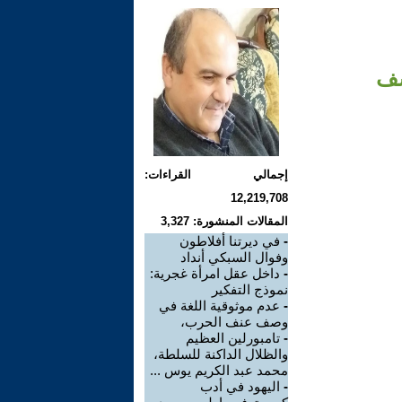
سف
إجمالي القراءات:
12,219,708
المقالات المنشورة: 3,327
-
في ديرتنا أفلاطون
وفوال السبكي أنداد
-
داخل عقل امرأة غجرية:
نموذج التفكير
-
عدم موثوقية اللغة في
وصف عنف الحرب،
-
تامبورلين العظيم
والظلال الداكنة للسلطة،
محمد عبد الكريم يوس ...
-
اليهود في أدب