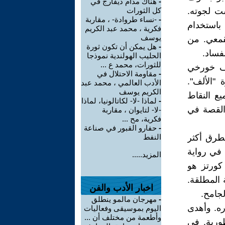
-
هناك مدام ديفارج في
ت لجوته.
كل الثورات
-
-نساء طروادة- ، مقاربة
باستخدام
فكرية ، محمد عبد الكريم
يوسف
قمعي. من
-
هل يمكن أن تكون ثورة
فساد.
الحليب الهولندية نموذجا
للثورات، محمد ع ...
شف خورخي
-
مقاومة الاحتلال في
"الألف".
الأدب العالمي ، محمد عبد
الكريم يوسف
ع النقاط
-
لماذا -لا- لكاتالونيا، لماذا
القصة في
-لا- لتايوان ، مقاربة
فكرية، مح ...
-
حفارو القبور في صناعة
بطرق أكثر
النفط
في رواية
المزيد.....
كورتز هو
 المطلقة.
اخبار الأدب والفن
لجامح.
-
مهرجان مالمو ينطلق
ره. وأهدى
اليوم بموسيقى وفعاليات
وأطعمة من مختلف أن ...
ورية. في