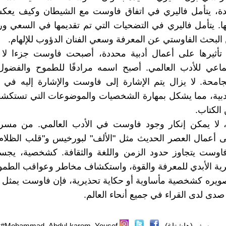
دة، يتأمل فاليري في اتفاق فاوست مع الشيطان وكيف يعكس
ها. يتأمل فاليري في التضحيات التي تم تقديمها في السعي وراء
 البحث الفاوستي عن المعرفة وسعي الفنان الدؤوب للإلهام.
 تأثيرها على أعمال أدبية محددة، أصبحت فاوست جزءا لا 
ماعي للأدب العالمي. أصبح اسمه مرادفًا للطموح والفضو
جامحة. لا يزال يتم الإشارة إلى فاوست والإشارة إليه في 
أدبية، مما يشكل بمهارة الشخصيات والموضوعات التي تستكشفه
الكتاب.
، لا يمكن إنكار وجود فاوست في الأدب العالمي. من مسرح
ى أعمال العصر الحديث مثل "الألف" لبورخيس و"قلب الظلام"
 فاوست يتجاوز حدود الزمن واللغة والثقافة. كشخصية، يج
ة الأبدي للمعرفة والقوة، واستكشاف مخاطر وعواقب الطموح
ويره كشخصية مأساوية أو حكاية تحذيرية، فإن فاوست يمثل ر
دى لدى القراء في جميع أنحاء العالم.
م_يوسف (هاشتاغ)
Mohammad_Abdul-karem_Yousef#