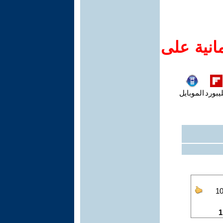
انية على
يبورد
الموبايل