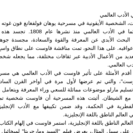
الأدب العالمي
 الشخصية الأيقونية في مسرحية يوهان فولفغانغ فون غوته 
حضورا دائما في الأدب العالمي منذ نشرها
 البحث الأبدي عن المعرفة والقوة والسعادة، مجسدة جوه
عواقبه. على هذا النحو، تمت مناقشة فاوست على نطاق واسع
عديد من الأعمال الأدبية عبر ثقافات مختلفة، مما يجعله شخص
دب العالمي.
أقدم الأمثلة على تأثير فاوست في الأدب العالمي هي مسرح
وست"، والتي تم عرضها لأول مرة في أواخر القرن الس
ليم مارلو موضوعات مماثلة للسعي وراء المعرفة ويتعامل 
 مع الشيطان. أثبتت هذه المسرحية أن فاوست شخصية تمث
 الفطرية في الحكمة، وقد ضمن تكييفها مع الأدب الإنجلي
العالم الناطق باللغة الإنجليزية.
العالم الناطق باللغة الإنجليزية، استمر فاوست في إلهام الكتاب 
على سبيل المثال، يعرض فيلم "السيد ومارجريتا" لميخائيل