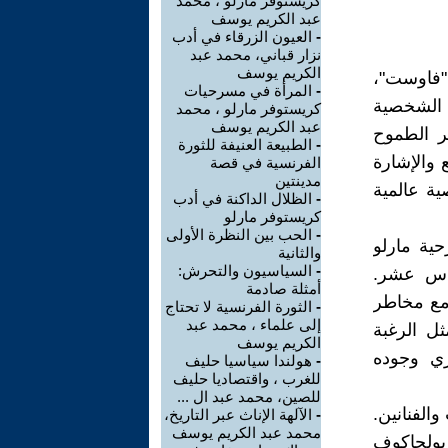
كريستوفر مارلو ، محمد
عبد الكريم يوسف
-
العيون الزرقاء في أدب
نزار قباني، محمد عبد
الكريم يوسف
"فاوست"،
-
المرأة في مسرحيات
 عام 1808. تجسد هذه الشخصية
كريستوفر مارلو ، محمد
عبد الكريم يوسف
ر الطموح
-
الطبيعة العنيفة للثورة
 والإشارة
الفرنسية في قصة
مدينتين
ية عالمية
-
الظلال الداكنة في أدب
كريستوفر مارلو
-
الحب بين النظرة الأولى
ية مارلو
والثانية
-
السياسيون والتحرش:
ادس عشر.
أمثلة صادمة
مع مخاطر
-
الثورة الفرنسية لا تحتاج
إلى علماء ، محمد عبد
ل الرغبة
الكريم يوسف
زي وجوده
-
هولندا سياسيا حليف
للغرب ، واقتصاديا حليف
للصين، محمد عبد ال ...
والفنانين.
-
الآلهة الإناث عبر التاريخ،
محمد عبد الكريم يوسف
 بولجاكوف