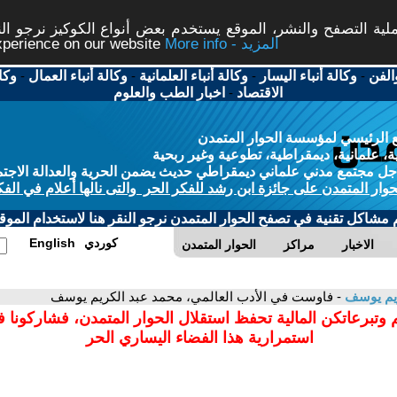
ة التصفح والنشر، الموقع يستخدم بعض أنواع الكوكيز نرجو النق
More info - المزيد
experience on our website
الفن
-
وكالة أنباء اليسار
-
وكالة أنباء العلمانية
-
وكالة أنباء العمال
-
وكا
الاقتصاد
-
اخبار الطب والعلوم
 الرئيسي لمؤسسة الحوار المتمدن
، علمانية، ديمقراطية، تطوعية وغير ربحية
ل مجتمع مدني علماني ديمقراطي حديث يضمن الحرية والعدالة الاجتم
حوار المتمدن على جائزة ابن رشد للفكر الحر والتى نالها أعلام في الفك
م مشاكل تقنية في تصفح الحوار المتمدن نرجو النقر هنا لاستخدام الموقع
كوردي
English
الاخبار
مراكز
الحوار المتمدن
ريم يوسف
- فاوست في الأدب العالمي، محمد عبد الكريم يوسف
 وتبرعاتكن المالية تحفظ استقلال الحوار المتمدن، فشاركونا 
استمرارية هذا الفضاء اليساري الحر