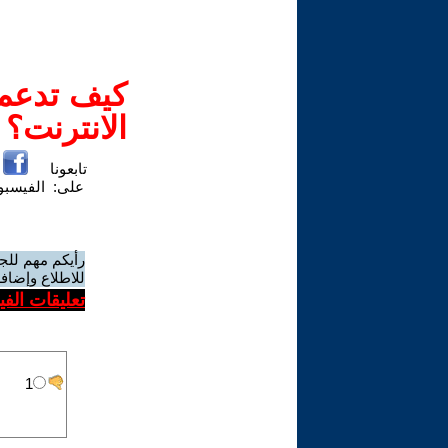
كيف تدعم-
الانترنت؟
تابعونا
على:
الفيسب
رأيكم مهم للج
للاطلاع وإضافة
تعليقات الف