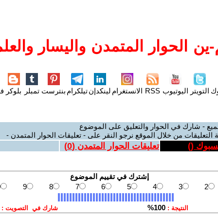
ين الحوار المتمدن واليسار والعلم
وك
التويتر
اليوتيوب
RSS
الانستغرام
لينكدإن
تيلكرام
بنترست
تمبلر
بلوكر
فل
ميع - شارك في الحوار والتعليق على الموضوع
 التعليقات من خلال الموقع نرجو النقر على - تعليقات الحوار المتمدن -
يسبوك (
)
تعليقات الحوار المتمدن (
0
)