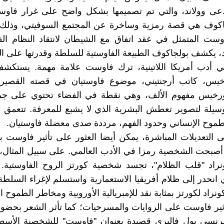
ى وولاند، والتي تم تصميمها بشكل واضح على غرار فاوس
جاكوف هي قصة رمزية وساخرة عن المجتمع السوفيتي، وذلك 
ست المتمثل في عقد اتفاق مع الشيطان لانتقاد النظام ال
د، يكشف بولجاكوف الطبيعة الفاوستية للسلطة وقدرتها على ال
في أدب أمريكا اللاتينية، ترك فاوست علامة مهمة. يستك
يس، كاتب أرجنتيني، موضوع فاوستيان في قصته القصيرة 
رخيس مفهوم الألف، وهي نقطة في الفضاء تحتوي على جمي
سيلة لتصوير تعطش البشرية الذي لا يشبع للمعرفة. تتعمق 
طموح الإنساني وحدود الفهم، مرددة صدى معضلة فاوستيان.
لى التعديلات المباشرة، يمكن أيضا العثور على تأثير فاوست 
صبحت الشخصية رمزا في الأدب العالمي. على سبيل المثال، 
راد "قلب الظلام"، تجسد شخصية كورتز الروح الفاوستية. 
 انحدر إلى ظلام أفريقيا الاستعمارية واستسلم لإغراء السلطة
نراد لكورتز بمثابة نقد للإمبريالية الأوروبية ومخاطر الطموح ا
أثير فاوست على الروايات والمسرحيات؛ كما تأثر الشعر بحضو
فرنسي بول فاليري قصيدة بعنوان "فاوست" للشخصية الأسط