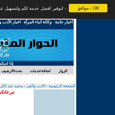
موافق - OK
لتوفير افضل خدمة لكم ولتسهيل عملي
أخبار عامة
-
وكالة أنباء المرأة
-
اخبار الأدب و
الموقع
يسارية
"من أج
حاز ال
إذا لديك
الزوار
اضافة/خدمات
بحث/الارشيف
الصفحة الرئيسية
-
الادب والفن
-
محمد عبد الك
تبرعاتكم