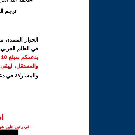
ترجم ال
الحوار المتمدن م
في العالم العربي
ب
والمستقل، ليبقى ص
والمشاركة في دع
ا‫
في رحيل جليل شهبا