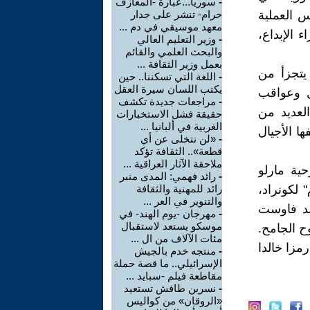
-
سوريا...عبارة -المعازف
 العملية
حرام- تنشر على جدار
معهد موسيقي في دم ...
 الإبداع،
-
وزير التعليم العالي
والبحث العلمي والقائم
بعمل وزير الثقافة ...
يتجزأ من
-
اللغة التي تسكننا.. حين
يكتب اللسان سيرة العقل
ل وعواقب
-
مراجعات جديدة تكشف
العديد من
حقيقة فشل الاستخبارات
الغربية في ألبانيا ...
ا الأجيال
-
«لن نتخلى عن أي
قطعة».. الثقافة تؤكد
ملاحقة الآثار العراقية ...
ية مارلو
-
رائد فهمي: المدى منبر
 لكونراد،
رائد للمهنية والثقافة
والتنوير في العر ...
سد فاوست
-
مهرجان -يوم الهند- في
موسكو يستعد لاستقبال
 الجامح.
مئات الآلاف من ال ...
مزا خالدا
-
منتجه خدم بالجيش
الإسرائيلي.. ما قصة حملة
مقاطعة فيلم -سبايد ...
-
نسرين طافش تستعيد
«الروقان» من كواليس