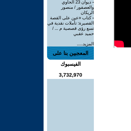
-
ديوان 23 الحاوي
والعصفور / منصور
الريكان
-
كتاب «عين على القصة
القصيرة: تأملات نقدية في
تسع رؤى قصصية م ... /
حميد عقبي
المزيد.....
المعجبين بنا على
الفيسبوك
3,732,970