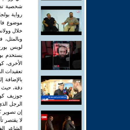
شخصية تدع
رواية بول
موضوع فاو
خلال وولان
وبالمثل، 
لويس بورخ
يستخدم بو
الأخرى، كو
تعقيدات ال
بالإضافة إ
دقة، حيث أ
جوزيف كون
الرجل الذي
إن تصوير كو
لا يقتصر ت
الشاعر ال