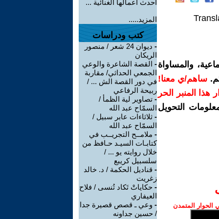
أحدث أعمالها الغنائية ...
Transl
المزيد.....
كتب ودراسات
-
ديوان 24 شعر / منصور
الريكان
اعية، والمساواة
-
القصة الشاعرة والوعي
الجمعي الحداثي/ مقاربة
م.
ساهم/ي معنا!
في دور القصة الش ... /
ربيحة الرفاعي
رار هذا المنبر الحر
-
تصاوير لية الظمأ /
معلومات التحويل
السمّاح عبد الله
-
ثلاثاءات عابر سبيل /
السمّاح عبد الله
-
ملامــح التجريــب في
كتابـات السيـد حـافظ من
خلال روايته يو ... /
سلسبيل كريبع
-
قناديل الحكمة / د. خالد
زغريت
-
حكاياتْ تَكاد تُنسى / فلاح
العيفاري
-
وعي ـ قصص قصيرة جدا
الحوار المتمدن
/ حسين جداونه