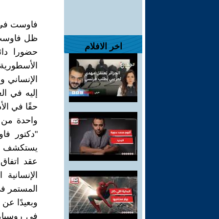
فاوست في 
ظل فاوست،
اخر الافلام
الأسطورية
الإنساني و
إليه في ال
حقًا في الأ
واحدة من 
"دكتور فا
يستكشف تس
عقد اتفاق
الإنسانية
المستمر في 
وبعيدًا عن 
في روسيا، 