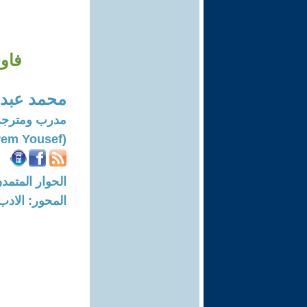
فاو
محمد عبد 
مدرب ومترجم
(Mohammad Abdul-karem Yousef)
الحوار المتمدن-العدد: 7921 - 24
المحور: الادب