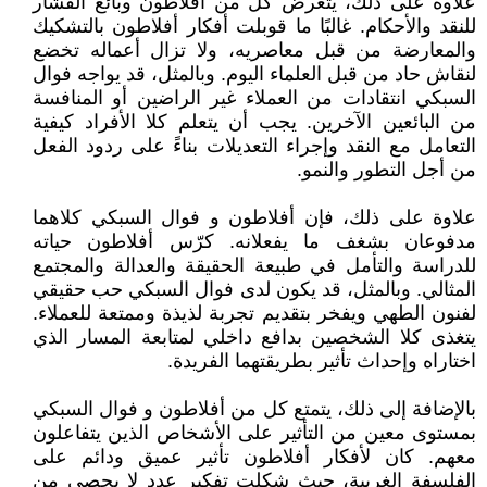
علاوة على ذلك، يتعرض كل من أفلاطون وبائع الفشار
للنقد والأحكام. غالبًا ما قوبلت أفكار أفلاطون بالتشكيك
والمعارضة من قبل معاصريه، ولا تزال أعماله تخضع
لنقاش حاد من قبل العلماء اليوم. وبالمثل، قد يواجه فوال
السبكي انتقادات من العملاء غير الراضين أو المنافسة
من البائعين الآخرين. يجب أن يتعلم كلا الأفراد كيفية
التعامل مع النقد وإجراء التعديلات بناءً على ردود الفعل
من أجل التطور والنمو.
علاوة على ذلك، فإن أفلاطون و فوال السبكي كلاهما
مدفوعان بشغف ما يفعلانه. كرّس أفلاطون حياته
للدراسة والتأمل في طبيعة الحقيقة والعدالة والمجتمع
المثالي. وبالمثل، قد يكون لدى فوال السبكي حب حقيقي
لفنون الطهي ويفخر بتقديم تجربة لذيذة وممتعة للعملاء.
يتغذى كلا الشخصين بدافع داخلي لمتابعة المسار الذي
اختاراه وإحداث تأثير بطريقتهما الفريدة.
بالإضافة إلى ذلك، يتمتع كل من أفلاطون و فوال السبكي
بمستوى معين من التأثير على الأشخاص الذين يتفاعلون
معهم. كان لأفكار أفلاطون تأثير عميق ودائم على
الفلسفة الغربية، حيث شكلت تفكير عدد لا يحصى من