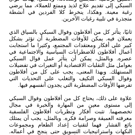
السبكي إلى تقديم علاج لذيذ وممتع للعملاء، مما يرضي
رغبة معينة. وهكذا، ينخرط كلا الفردين في أنشطة
متجذرة في تلبية رغبات الآخرين.
ثانيًا، يتأثر كل من أفلاطون وفوال السبكي بالسياق الذي
يعملان فيه. يمكن للأوقات المضطربة أن تؤثر بشكل
كبير على أفكار ومعتقدات المجتمع، وكثيرا ما استجابت
أعمال أفلاطون للاضطرابات السياسية والاجتماعية في
عصره. وبالمثل، يمكن أن يتأثر عمل فوال السبكي
بعوامل مثل التقلبات الاقتصادية أو التغيرات في تفضيلات
المستهلك. وبهذا المعنى، يجب على كل من أفلاطون
وفوال السبكي التكيف والتغلب على التحديات التي
تفرضها الأوقات المضطربة التي يجدون أنفسهم فيها.
علاوة على ذلك، يحتاج كل من أفلاطون وفوال السبكي
إلى مستوى معين من المهارة والخبرة في مجال
تخصصهما. تثبت أفكار ونظريات أفلاطون الفلسفية
معرفته العميقة وصرامة فكره. وبالمثل، يجب أن يمتلك
بائع الفشار فهما لتقنيات إعداد الطعام ومجموعات
النكهات واستراتيجيات التسويق حتى ينجح في أعماله.