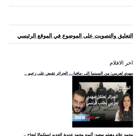
التعليق والتصويت على الموضوع في الموقع الرئيسي
اخر الافلام
.. مهدي لعريبي: من السينما إلى -مافيا-... الجزائر تقبض على زعيم
.. محمد علام وهيثم سعيد: ألبوم محمد عدوية الجديد استكمالا لنجاح