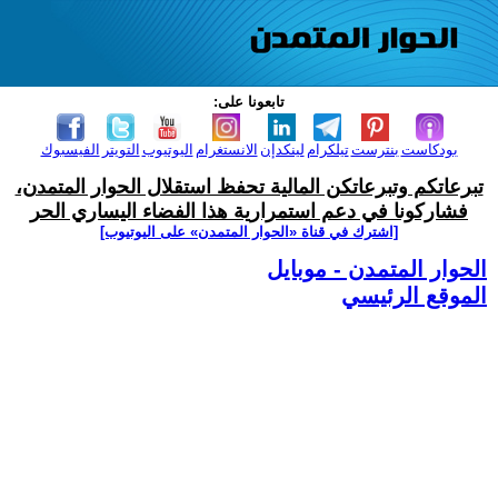
تابعونا على:
بودكاست
بنترست
تيلكرام
لينكدإن
الانستغرام
اليوتيوب
التويتر
الفيسبوك
تبرعاتكم وتبرعاتكن المالية تحفظ استقلال الحوار المتمدن،
فشاركونا في دعم استمرارية هذا الفضاء اليساري الحر
[اشترك في قناة ‫«الحوار المتمدن» على اليوتيوب]
الحوار المتمدن - موبايل
الموقع الرئيسي