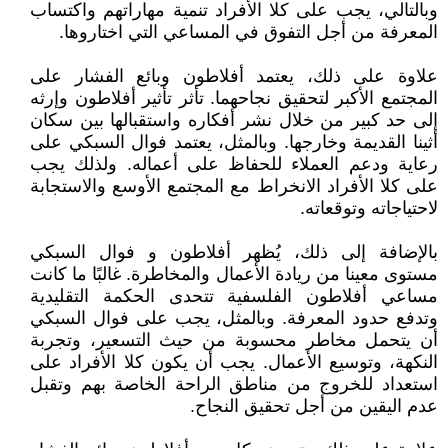
وبالتالي، يجب على كلا الأفراد تنمية مهاراتهم واكتساب
المعرفة من أجل التفوق في المساعي التي اختاروها.
علاوة على ذلك، يعتمد أفلاطون وبائع الفشار على
المجتمع الأكبر لتحقيق نجاحهما. تأثر تأثير أفلاطون وإرثه
إلى حد كبير من خلال نشر أفكاره واستقبالها بين سكان
أثينا القديمة وخارجها. وبالمثل، يعتمد فوال السبكي على
رعاية ودعم العملاء للحفاظ على أعماله. ولذلك يجب
على كلا الأفراد الانخراط مع المجتمع الأوسع والاستجابة
لاحتياجاته وتوقعاته.
بالإضافة إلى ذلك، يُظهر أفلاطون و فوال السبكي
مستوى معينا من ريادة الأعمال والمخاطرة. غالبًا ما كانت
مساعي أفلاطون الفلسفية تتحدى الحكمة التقليدية
وتدفع حدود المعرفة. وبالمثل، يجب على فوال السبكي
أن يتحمل مخاطر محسوبة من حيث التسعير، وتجربة
النكهة، وتوسيع الأعمال. يجب أن يكون كلا الأفراد على
استعداد للخروج من مناطق الراحة الخاصة بهم وتقبل
عدم اليقين من أجل تحقيق النجاح.