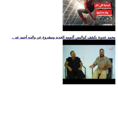
.. محمد عدوية يكشف كواليس ألبومه الجديد ومشروع عن والده أحمد عد