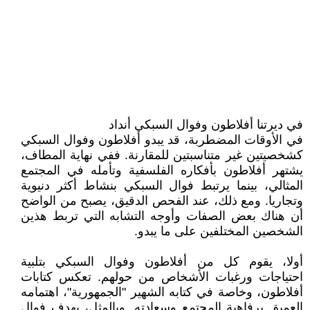
في ديرتنا أفلاطون وفوال السبكي أنداد
في الأوقات المضطربة، قد يبدو أفلاطون وفوال السبكي
كشخصيتين غير متناسبتين للمقارنة. ففي نهاية المطاف،
يشتهر أفلاطون بأفكاره الفلسفية وتأمله في المجتمع
المثالي، بينما يرتبط فوال السبكي بنشاط أكثر دنيوية
وتجاريا. ومع ذلك، عند الفحص الدقيق، يصبح من الواضح
أن هناك بعض الصفات وأوجه التشابه التي تربط هذين
الشخصين المختلفين على ما يبدو.
أولا، يقوم كل من أفلاطون وفوال السبكي بتلبية
احتياجات ورغبات الأشخاص من حولهم. تعكس كتابات
أفلاطون، وخاصة في كتابه الشهير "الجمهورية"، اهتمامه
العميق برفاهية المجتمع وسعادته. وبالمثل، يهدف فوال