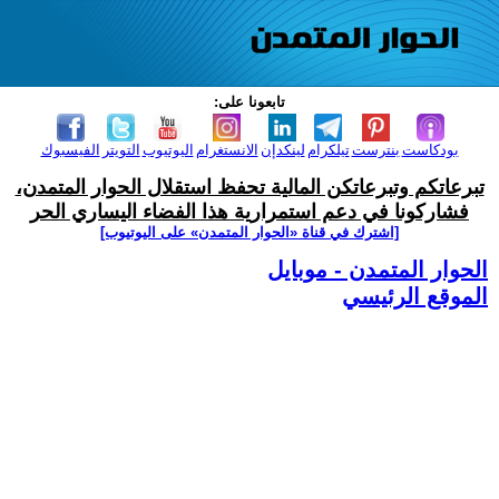
تابعونا على:
بودكاست
بنترست
تيلكرام
لينكدإن
الانستغرام
اليوتيوب
التويتر
الفيسبوك
تبرعاتكم وتبرعاتكن المالية تحفظ استقلال الحوار المتمدن،
فشاركونا في دعم استمرارية هذا الفضاء اليساري الحر
[اشترك في قناة ‫«الحوار المتمدن» على اليوتيوب]
الحوار المتمدن - موبايل
الموقع الرئيسي