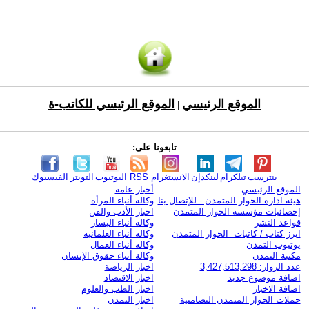
الموقع الرئيسي
الموقع الرئيسي للكاتب-ة
|
تابعونا على:
بنترست
تيلكرام
لينكدإن
الانستغرام
RSS
اليوتيوب
التويتر
الفيسبوك
الموقع الرئيسي
أخبار عامة
هيئة ادارة الحوار المتمدن - للإتصال بنا
وكالة أنباء المرأة
إحصائيات مؤسسة الحوار المتمدن
اخبار الأدب والفن
قواعد النشر
وكالة أنباء اليسار
ابرز كتاب / كاتبات الحوار المتمدن
وكالة أنباء العلمانية
يوتيوب التمدن
وكالة أنباء العمال
مكتبة التمدن
وكالة أنباء حقوق الإنسان
عدد الزوار: 3,427,513,298
اخبار الرياضة
اضافة موضوع جديد
اخبار الاقتصاد
اضافة الاخبار
اخبار الطب والعلوم
حملات الحوار المتمدن التضامنية
اخبار التمدن