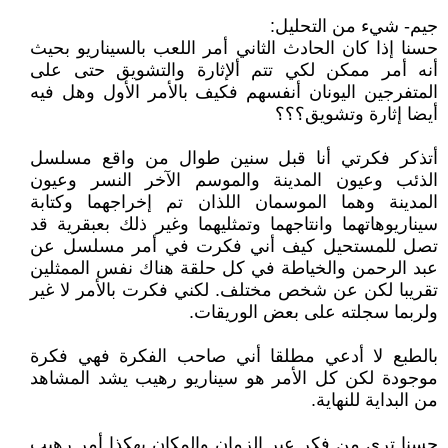
جيم- شيء من التحليل:
حسنا إذا كان الحادث الثاني أمر اللعب بالسيناريو بحيث
أنه أمر ممكن لكي تتم ألإثارة والتشويق حتى على
المتفرجين اليونان أنفسهم فكيف بالأمر الأول وهل فيه
أيضا إثارة وتشويق؟؟؟
أتذكر فكرتي أنا قبل سنين طوال من واقع مسلسل
الذئب وعيون المدينة والموسم الآخر النسر وعيون
المدينة وهما الموسمان اللذان تم إخراجهما وكتابة
سيناريوهاتهما وانتاجهما وتمثليهما وغير ذلك بعبقرية قد
تصل للمستحيل كيف أني فكرت في أمر مسلسل عن
عبد الرحمن والخياطة في كل حلقة هناك نفس الممثلين
تقريبا لكن عن شخص مختلف. لكني فكرت بالأمر لا غير
ولربما سجلته على بعض الوريقات.
بالطبع لا أدعي مطلقا أني صاحب الفكرة فهي فكرة
موجودة لكن كل الأمر هو سيناريو رهيب يشد المشاهد
من البداية للنهاية.
حسنا ترى من فكر عبر الزمان والمكان بهكذا أمر رهيب