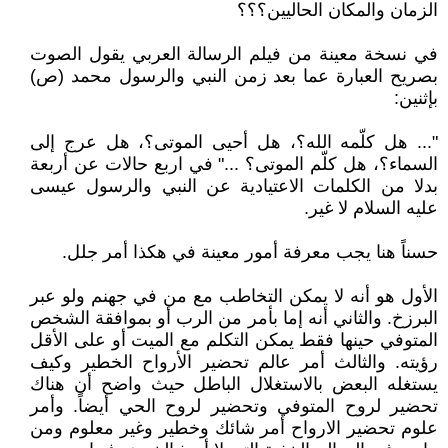
الزمان والمكان الحاليين؟؟؟
في نسخة معينة من فيلم الرسالة العربي يقول الصوت
بصريح العبارة عما بعد زمن النبي والرسول محمد (ص)
بإثنين:
"... هل كلّمه الله؟، هل أحيى الموتى؟، هل عرج إلى
السماء؟، هل كلّم الموتى؟ ..." في اربع حالات عن أربعة
بدلا من الكلمات الاعتيادية عن النبي والرسول عيسى
عليه السلام لا غير.
حسناً هنا يجب معرفة أمور معينة في هكذا أمر جلل.
الأول هو أنه لا يمكن التخاطب مع من في جهنم ولو عبر
البرزخ. والثاني أنه إما بأمر من الرب أو بموافقة الشخص
المتوفي حينها فقط يمكن التكلم مع الميت أو على الأقل
رؤيته. والثالث أمر عالم تحضير الأرواح الخطير وكيف
يستغله البعض بالاستغلال الباطل حيث واضح أن هناك
تحضير لروح المتوفي وتحضير لروح الحي أيضاً. وأمر
علوم تحضير الارواح أمر شائك وخطير وغير معلوم ومن