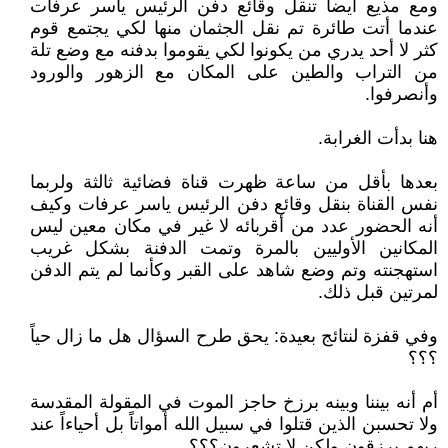
ومع مذيع أيضاً تنقل وقائع دفن الرئيس ياسر عرفات
عندما أتت طائرة تم نقل الجثمان منها لكي يجتمع قوم
كثر لا أحد يدري من يكونوا لكي يقوموا بدفنه مع وضع تلة
من التراب والطين على المكان مع الزهور والورود
وأنصرفوا.
هنا بدأت الغرابة.
بعدها بأقل من ساعة ظهرت قناة فضائية ثالثة ولربما
نفس القناة بنقل وقائع دفن الرئيس ياسر عرفات وكيف
أنه الحضور عدد من أقربائه لا غير في مكان معين ليس
المكانين الأوليين بالمرة وتمت الدفنة بشكل غريب
استهجنته وتم وضع شاهد على القبر وكأنما لم يتم الدفن
لمرتين قبل ذلك.
وفي قفزة لنتائج بعيدة: يحق طرح السؤال هل ما زال حياً
؟؟؟
أم أنه بيننا وبينه برزخ حاجز الموت في المقولة المقدسة
ولا تحسبن الذين قتلوا في سبيل الله أمواتاً بل أحياءاً عند
ربهم يرزقون ولكن لا تشعرون؟؟؟