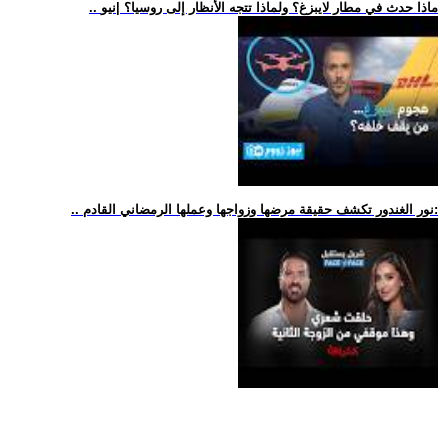
.. ماذا حدث في مطار لايبزغ؟ ولماذا تتجه الأنظار إلى روسيا؟ |نيو
.. نور الغندور تكشف حقيقة مرضها وزواجها وعملها الرمضاني القادم: