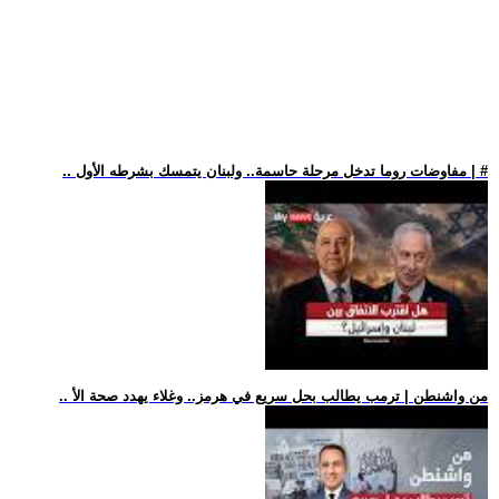
.. مفاوضات روما تدخل مرحلة حاسمة.. ولبنان يتمسك بشرطه الأول | #
.. من واشنطن | ترمب يطالب بحل سريع في هرمز.. وغلاء يهدد صحة الأ