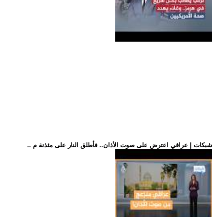
.. شبكات | عراقي اعترض على صوت الأذان.. فأطلق النار على مئذنة م