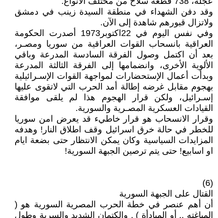
عجلة، 738 قطعة سلاح من مختلف الأنواع.
وقد دفن الشهداء في منطقة السيدة زينب في دمشق
ولاتزال قبورهم شاهدة إلى الآن.
وفي نفس اليوم في 22اكتوبر1973 أصدرت الحكومة
العراقية بانسحاب القوات العراقية من سوريا ومصـر،
بعد أن اكتمل وصول الفرقة السادسة المدرعة وباقي
الألوية الأخرى، وانضمامها إلى الفرقة الثالثة المدرعة
وبدأت أعمال الإستحضارات لمواجهة القوات الإسـرائيلية
بهجوم مقابل غرضه إطالة أمد الحرب التي لاتقوى عليها
إسـرائيل، ولكن قرار الهجوم هذا لم يلقى موافقة
القيادات العسكرية المصـرية والسورية.
وقرار الانسحاب هو قرار خاطيء قد يعرض امن سوريا
للخطر في حالة خرق اسرائيل وقف اطلاق النار! وهدفه
المزايدات السياسية وكان يمكن الانتظار حتى بضعة ايام
او اسابيع! حتى يتم ترصين الجبهة السورية!
(6)
القتال على الجبهة السورية
أن أهم عنصر في خطة الحرب المصرية السورية هو (
المباغته .. أو المبادأة ) . والكتمان الشديد والسرية وطول