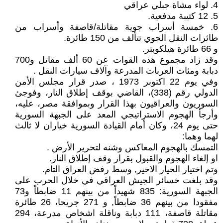
4. لواء مشاة جبلي عراقي
5. 12 كتيبة مدفعية.
6. خمسة أسراب جوية مقاتلة/قاصفة وأسراب من
طائرات النقل الجوي تتألف من 150 طائرة.
و 66 طائرة هيلكوبتر.
وقد زاد مجموع هذه القوات عن 60 ألف مقاتل و700
دبابة ومئات العربات المدرعة وآلاف سيارات النقل .
وفي يوم 22 اكتوبر 1973 ، صدر قرار مجلس الأمن
الدولي رقم (338)، القاضي بوقف إطلاق النار، وفوجئ
السوريون والعراقيون بهذا القرار وبموافقة مصر، عليه،
وأرجأ الهجوم الاستراتيجي المعد على الجبهة السورية
حتى يوم 24، وكان أمام القيادة السورية خياران لا ثالث
لهما وهما:
التمسك بالهجوم المعاكس وشنه لتحرير الأرض .
او إلغاء الهجوم والقبول بقرار وقف إطلاق النار.
وتم اختيار الخيار الاخير, وسط رفض العراق التام.
وقد بلغت خسائر الجيش العراقي في خلال الحرب على
الجبهة السورية: 835 شهيداً من بينهم 11 ضابطاً و73
مفقودا من بينهم 36 ضابطاً, و 271 جريحا، 26 طائرة
مقاتلة قاصفة، 111 دبابة وناقلة اشخاص مدرعة، 294