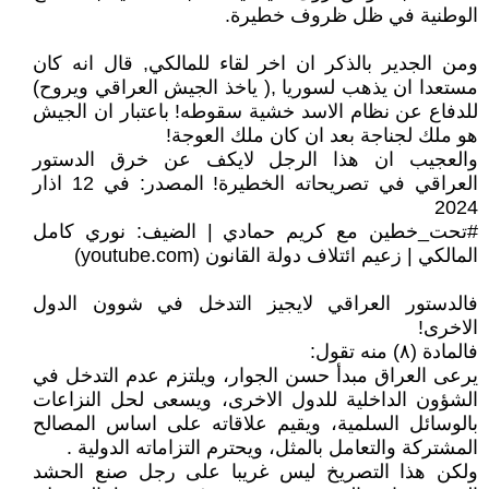
الوطنية في ظل ظروف خطيرة.
ومن الجدير بالذكر ان اخر لقاء للمالكي, قال انه كان
مستعدا ان يذهب لسوريا ,( ياخذ الجيش العراقي ويروح)
للدفاع عن نظام الاسد خشية سقوطه! باعتبار ان الجيش
هو ملك لجناجة بعد ان كان ملك العوجة!
والعجيب ان هذا الرجل لايكف عن خرق الدستور
العراقي في تصريحاته الخطيرة! المصدر: في 12 اذار
2024
#تحت_خطين مع كريم حمادي | الضيف: نوري كامل
المالكي | زعيم ائتلاف دولة القانون (youtube.com)
فالدستور العراقي لايجيز التدخل في شوون الدول
الاخرى!
فالمادة (٨) منه تقول:
يرعى العراق مبدأ حسن الجوار، ويلتزم عدم التدخل في
الشؤون الداخلية للدول الاخرى، ويسعى لحل النزاعات
بالوسائل السلمية، ويقيم علاقاته على اساس المصالح
المشتركة والتعامل بالمثل، ويحترم التزاماته الدولية .
ولكن هذا التصريخ ليس غريبا على رجل صنع الحشد