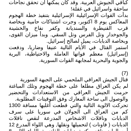
كباقي الجيوش العربية. وقد كان يمكنها أن تحقق نجاحات
ساحقة واسرائيل في غفلة!
بدأت القوات الإسرائيلية الإسرائيلية بتنفيذ خطة الهجوم
المعاكس يوم 8 اكتوبر، وجرت اشتباكات حامية وبخاصة
قرب القنيطرة والسنديانة وكفر نفاخ والخشينة
والجوخدار وتل الفرس وتل السقي. وبدأ ميزان القوى،
وبخاصة الدبابات، يميل لصالح إسرائيل.
استمر القتال في الأيام التالية عنيفا وضاريا، ودفعت
(إسرائيل) معظم قواتها العاملة والاحتياطية، البرية
والجوية والبحرية لمجابهة القوات السورية.
(7)
قتال الجيش العراقي الملحمي على الجبهة السورية
لم يكن العراق مطلعا على خطة الهجوم وتلك المباغتة
حرمت الجيش العراقي من الاستعدادات والتحضير
والوصول الى ساحة المعارك وفق التوقيتات المطلوبة.
تحركت الالوية التالية والتي قطعت أغلبها مسافة 1300
كم من العراق الى الجولان في سوريا على سرف
الدبابات وناقلات الاشخاص المدرعة لنقص ناقلات
الدبابات ( فاونات ) لتحميلها ونقلها, وهي اللواء المدرع 12