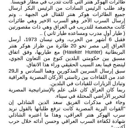
طائرات الهوكر هنتر التي كانت تتدرب في مطار قويسنا.
وقد طلب الرئيس السادات من الرئيس البكر ارسال
جميع الطائرات هوكر هنتر للقتال في الجبهة .. وتم
إرسال السرب الآخر وهو السرب الاخير وهي طائرات
كانت مخصصة للتدريب في العراق وهي ذات مقصورتين
( طيار أول مدرب ومساعده طيار ثاني ) ..
فقبل 6 أشهر من الحرب، وفي نيسان 1973، أرسل
العراق إلى مصر نحو 20 طائرة من طراز هوكر هنتر
البريطانية (Hawker Hunter) مع طياريها، وفق اتفاق
مسبق بين حكومتي البلدين كنوع من التعاون الجوي،
ليتضح فيما بعد السبب الحقيقي وراء هذا الاتفاق.
سبق إرسال السربين المذكورين وهما السادس و الـ29
عدد من اللقاءات بين رئاستي الأركان المصرية والعراقية
وتبادل الزيارات للقيادات في البلدين.
ربما كان العراق كان على علم بالإستراتيجية المصرية
لتحرير الأراضي المحتلة في سيناء.
وجاء في مذكرات الفريق سعد الدين الشاذلي إن
"القوات البرية المصرية كانت ترفع طلباتها بالقول نريد
سرب الهوكر هنتر العراقي، وهذا ما اعتبره الشاذلي
شهادة لكفاءة السرب العراقي وحسن أدائه خلال حرب
أكتوبر".