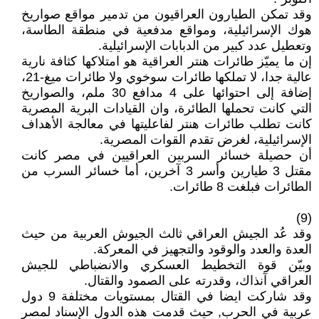
وقد تمكن الطيارون العراقيون من تدمير مواقع صواريخ
هوك الإسرائيلية، ومواقع مدفعية في منطقة الطاسة،
وتعطيل عدد كبير من الدبابات الإسرائيلية.
إن ما يميّز طائرات هنتر العراقية هو امتلاكها كثافة نارية
عالية جدا، لا تملكها طائرات سوخوي ولا طائرات ميغ-21،
إضافة إلى احتوائها على 4 مدافع 30 ملم، والصواريخ
التي كانت تحملها الطائرة، وان القيادات البرية المصرية
كانت تطلب طائرات هنتر لفاعليتها في معالجة الأهداف
الإسرائيلية، لغرض تقدم القوات المصرية.
أن حصيلة خسائر السربين العراقيين في مصر كانت
مقتل 3 طيارين وأسر 3 آخرين، أما خسائر السرب من
الطائرات فبلغت 8 طائرات.
(9)
وقد عُد الجيش العراقي ثالث الجيوش العربية من حيث
العدة والعدد والوقود والتجهيز في المعركة.
وبيّن قوة التخطيط العسكري والانضباطي للجيش
العراقي آنذاك، وقدرته على الصمود والقتال.
وقد شاركت ايضا في القتال بمستويات مختلفة 9 دول
عربية في الحرب, حيث قدمت هذه الدول الإسناد لمصر