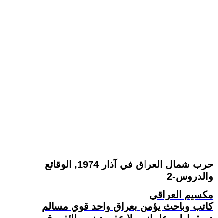
حرب شمال العراق في آذار 1974, الوقائع
والدروس-2
مكسيم العراقي
كاتب وباحث يؤمن بعراق واحد قوي مسالم
ديمقراطي علماني بلا عفن ديني طائفي قومي