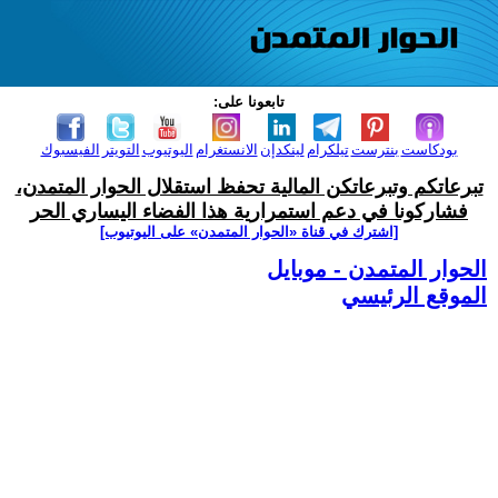
تابعونا على:
بودكاست
بنترست
تيلكرام
لينكدإن
الانستغرام
اليوتيوب
التويتر
الفيسبوك
تبرعاتكم وتبرعاتكن المالية تحفظ استقلال الحوار المتمدن،
فشاركونا في دعم استمرارية هذا الفضاء اليساري الحر
[اشترك في قناة ‫«الحوار المتمدن» على اليوتيوب]
الحوار المتمدن - موبايل
الموقع الرئيسي