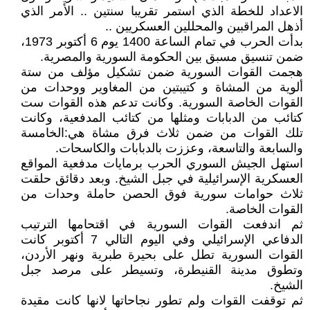
الاعداد للخطة الذي استمر تقريبا سنتين .. الأمر الذي
أذهل المراقبين والمحللين العسكريين ..
بدأت الحرب في تمام الساعة 1400 يوم 6 أكتوبر 1973،
ضمن تنسيق مسبق بين الحكومة السورية والمصرية.
هجمت القوات السورية ضمن تشكيل مؤلف من ستة
ألوية من المشاة و كتيبتين من المغاوير ووحدات من
القوات الخاصة السورية. وكانت تدعم هذه القوات ست
كتائب من الدبابات ومثلها من كتائب المدفعية، وكانت
تلك القوات من ضمن ثلاث فرق مشاة هي:الخامسة
والسابعة والتاسعة، وعززت بالدبابات والكاسحات.
استهل الجيش السوري الحرب برمايات مدفعية المواقع
العسكرية الإسرائيلية في جبل الشيخ. وبعد دقائق حلقت
ثلاث حوامات سورية فوق الحصن حاملة وحدات من
القوات الخاصة.
ثم اندفعت القوات السورية في اقتحامها الترتيب
الدفاعي الإسرائيلي وفي اليوم التالي 7 أكتوبر كانت
القوات السورية تطل على بحيرة طبرية ونهر الأردن،
وتطوق مدينة القنيطرة، وتسيطر على مرصد جبل
الشيخ.
ثم توقفت القوات ولم تطور نجاحاتها لانها كانت مقيدة