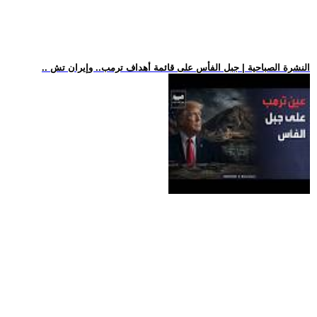
.. النشرة الصباحية | جبل الفأس على قائمة أهداف ترمب.. وإيران تش