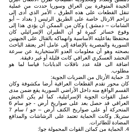
الجيدة المتوفرة بين العراق وسوريا حددت من عملية
تنقل القطعات على هذه الطرق ، الأمر الذي أدى إلى
تزاحم الارتال خاصة على الطريق الرئيس ( بغداد – أبو
الشامات – دمشق ) وكان من الممكن أن يؤدي هذا إلى
وقوع خسائر كبيرة لو أن الطيران الإسرائيلي كان
محتفظا بفاعليته الأساسية وانهماكه بالقتال على الجبهتين
السورية والمصرية بالإضافة إلى عامل آخر يعتقد الباحث
بصحته وهو أن معلومات العدو الاستخبارية عن سرعة
التحشد العسكري العراقي كانت قليلة أو غير دقيقة.
اضافة الى قلة عدد ناقلات الدبابات! قياسا لما هو
مطلوب.
3. حماية الأرتال من الضربات الجوية:
كان محور تقدم القطعات العراقية أرضا مكشوفة وكان
القسم الواقع منه داخل الأراضي السورية يقع ضمن مدى
عمل القوات الجوية الإسرائيلية، كما لم يكن الجيش
العراقي قد حصل بعد على صواريخ أرض - جو سام 6
المتحركة أو على صواريخ الكتف أرض – جو / سام 7
ستريلا, وكانت الحماية تعتمد على الرشاشات والمدافع
المضادة للطائرات.
4. الحماية من كمائن القوات المحمولة جوا: