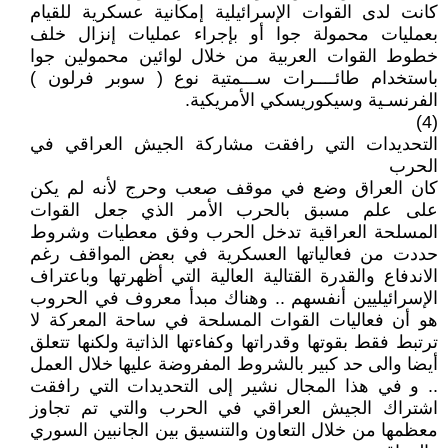
كانت لدى القوات الإسرائيلية إمكانية عسكرية للقيام
بعمليات محمولة جوا أو بإجراء عمليات إنزال خلف
خطوط القوات العربية من خلال لوائين محمولين جوا
باستخدام طائــــرات ســـمتية نوع ( سوبر فرلون )
الفرنسـية وسيكوريسكي الأمريكية.
(4)
التحديدات التي رافقت مشاركة الجيش العراقي في
الحرب
كان العراق وضع في موقف صعب وحرج لأنه لم يكن
على علم مسبق بالحرب الأمر الذي جعل القوات
المسلحة العراقية تدخل الحرب وفق معطيات وشروط
حددت من فعالياتها العسكرية في بعض المواقف رغم
الاندفاع والقدرة القتالية العالية التي أظهرتها وباعتراف
الإسرائيليين أنفسهم .. وهناك مبدأ معروف في الحروب
هو أن فعاليات القوات المسلحة في ساحة المعركة لا
ترتبط فقط بقوتها وقدراتها وكفاءتها الذاتية ولكنها تتعلق
أيضا والى حد كبير بالشروط المفروضة عليها خلال العمل
.. و في هذا المجال نشير إلى التحديدات التي رافقت
اشتراك الجيش العراقي في الحرب والتي تم تجاوز
معظمها من خلال التعاون والتنسيق بين الجانبين السوري