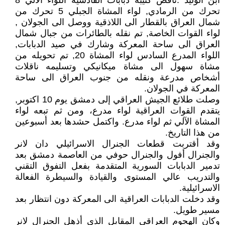
أبن الوليد .ناقص كتيبة دبابات القادسية اللواء الالي 8
تحرك من الرمادي, لواء المشاة الجبلي 5 تحرك من
شمال العراق بالقطار الى اللاذقية ووصل الى الجولان ,
لواء القوات الخاصة, تم نقله بالطائرات من جبال شمال
العراق الى ساحة المعركة وشارك في صيد الدبابات,
اللواء المدرع السادس لواء المشاة 20, تم تحويله من
مشاة سهول الى مشاة ميكانيكي وتسليمه ناقلات
أشخاص مدرعة ونقله من جنوب العراق الى ساحة
المعركة في الجولان.
وصلت طلائع الجيش العراقي إلى دمشق يوم 10 اكتوبر,
يتقدم القوات العراقية لواء مدرع، ومن ثم تبعه لواء
المشاة الآلي ثم لواء مدرع. واكتمل حشدها بعد أسبوعين
من هذا التاريخ.
وقد أقتربت قطعات الجنرال الاسرائيلي دان لانر
والجنرال أفول والجنرال حوفي من العاصمة دمشق بعد
تدمير الدبابات السورية المتقدمة بفعل التفوق التقني
والتدريب عالي المستوى والقيادة والسيطرة الفعالة
الاسرائيلية.
وقد دخلت الدبابات العراقية الى المعركة دون انتظار بعد
مسير طويل.
وكان الهجوم العراقي المقابل الذي أذهل الجنرال لانر