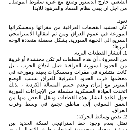
الشعبي خارج الدستور وصنع مع غيره سقوط الموصل,
من اجل ان يبقى نظام الفساد والفرهود للابد!
نعود:
كان تحشيد القطعات العراقية من مقراتها ومعسكراتها
الموزعة في عموم العراق ومن ثم انتقالها الاستراتيجي
السريع الى الجبهة السورية, يشكل معضلة متعددة الوجه
أبرزها:
1. انتشار القطعات البرية:
من المعروف أن هذه القطعات لم تكن محتشدة أو قريبة
من الحدود السورية العراقية قبيل اندلاع الحرب ، بل
كانت منتشرة في مقرات ومعسكرات بعيدة وموزعة في
معظمها قرب الحدود الشرقية للعراق بسبب الوضع
المتوتر مع إيران وعدم حسم المسالة الكردية ، لذلك
اتخذت القيادة العسكرية سلسلة من الإجراءات الفورية
حول اعادة انتشار هذه القطعات وتنقل البعض منها من
العمق السوقي إلى مناطق تجمع في وسط وغرب
العراق.
2. نقص وسائط الحركة:
تمثل بعدم وجود خط استراتيجي لسكة الحديد بين
دمشق وبغداد ومحدودية استيعاب طرق الاتصال البري