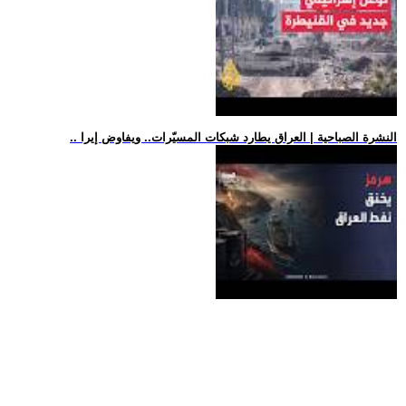
.. النشرة الصباحية | العراق يطارد شبكات المسيّرات.. ويفاوض إيرا