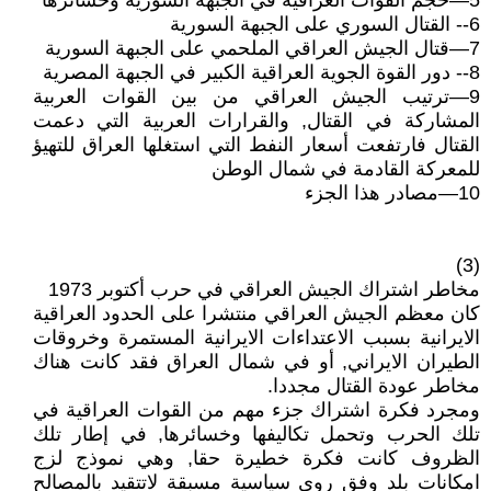
5—حجم القوات العراقية في الجبهة السورية وخسائرها
6-- القتال السوري على الجبهة السورية
7—قتال الجيش العراقي الملحمي على الجبهة السورية
8-- دور القوة الجوية العراقية الكبير في الجبهة المصرية
9—ترتيب الجيش العراقي من بين القوات العربية
المشاركة في القتال, والقرارات العربية التي دعمت
القتال فارتفعت أسعار النفط التي استغلها العراق للتهيؤ
للمعركة القادمة في شمال الوطن
10—مصادر هذا الجزء
(3)
مخاطر اشتراك الجيش العراقي في حرب أكتوبر 1973
كان معظم الجيش العراقي منتشرا على الحدود العراقية
الايرانية بسبب الاعتداءات الايرانية المستمرة وخروقات
الطيران الايراني, أو في شمال العراق فقد كانت هناك
مخاطر عودة القتال مجددا.
ومجرد فكرة اشتراك جزء مهم من القوات العراقية في
تلك الحرب وتحمل تكاليفها وخسائرها, في إطار تلك
الظروف كانت فكرة خطيرة حقا, وهي نموذج لزج
امكانات بلد وفق روى سياسية مسبقة لاتتقيد بالمصالح