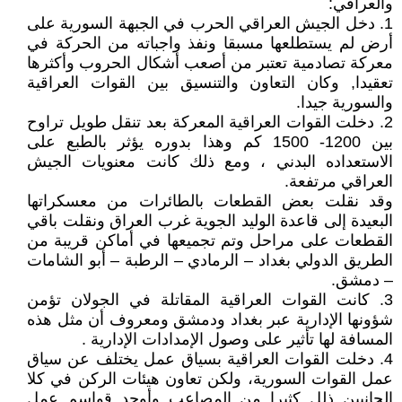
والعراقي:
1. دخل الجيش العراقي الحرب في الجبهة السورية على
أرض لم يستطلعها مسبقا ونفذ واجباته من الحركة في
معركة تصادمية تعتبر من أصعب أشكال الحروب وأكثرها
تعقيدا, وكان التعاون والتنسيق بين القوات العراقية
والسورية جيدا.
2. دخلت القوات العراقية المعركة بعد تنقل طويل تراوح
بين 1200- 1500 كم وهذا بدوره يؤثر بالطبع على
الاستعداده البدني ، ومع ذلك كانت معنويات الجيش
العراقي مرتفعة.
وقد نقلت بعض القطعات بالطائرات من معسكراتها
البعيدة إلى قاعدة الوليد الجوية غرب العراق ونقلت باقي
القطعات على مراحل وتم تجميعها في أماكن قريبة من
الطريق الدولي بغداد – الرمادي – الرطبة – أبو الشامات
– دمشق.
3. كانت القوات العراقية المقاتلة في الجولان تؤمن
شؤونها الإدارية عبر بغداد ودمشق ومعروف أن مثل هذه
المسافة لها تأثير على وصول الإمدادات الإدارية .
4. دخلت القوات العراقية بسياق عمل يختلف عن سياق
عمل القوات السورية، ولكن تعاون هيئات الركن في كلا
الجانبين ذلل كثيرا من المصاعب وأوجد قواسم عمل