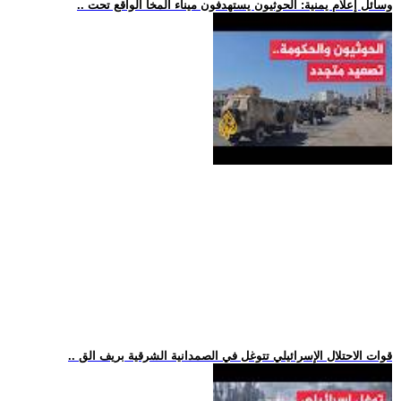
.. وسائل إعلام يمنية: الحوثيون يستهدفون ميناء المخا الواقع تحت
.. قوات الاحتلال الإسرائيلي تتوغل في الصمدانية الشرقية بريف الق