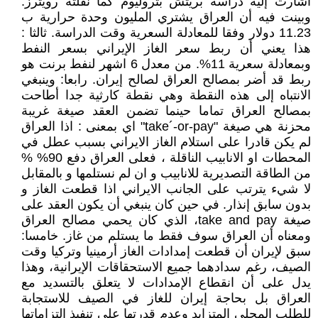
أشارت إليه دراسة بريتش بتروليوم كما نقلته رويترز.
وبينت فيه أن العراق يشتري المليون وحدة حرارية ب
11.23 دولار وفقا للمعادلة السعرية وقت الدراسة. ثالثا :
هذا يعني أن ربط سعر الغاز الإيراني بسعر النفط
وبمعادلة سعرية 11%. من معدل 6 اشهر لنفط برنت هو
ربط قد أضر بمصالح العراق لصالح إيران. رابعا: وينبغي
الانتباه إلى هذه النقطة وهي نقطة كارثية جدا أطاحت
بمصالح العراق تماما حينما تضمن العقد صيغة غريبة
محزنة هي صيغة "take´-or-pay" اي بمعنى : اذا العراق
لم يكن قادرا على استلام الغاز الايراني بسبب عطل في
المحطات او الانابيب الناقلة ، فعلى العراق دفع 90% %
من الطاقة التصديرية للانابيب و ان لم نستلمها و بالمقابل
لا شيء يترتب على الجانب الايراني اذا قطعت الغاز و
بدون سابق إنذار. في حين كان ينبغي أن يكون العقد على
صيغة take and pay، الذي كان يحمي مصالح العراق
ومعناه أن العراق سوف فقط ما يستلم من غاز. خامسا:
سبق لإيران أن قطعت إمدادات الغاز أرمينيا وتركيا وقت
الصيف، رغم سدادهما جميع الاستحقاقات الإيرانية، وهذا
يدل على أن انقطاع الإمدادات لا يتعلق بالتسديد مع
العراق بل بحاجة إيران للغاز في الصيف للاستجابة
للطلب المحلي المتزايد وعدم قدرتها على تنفيذ التزاماتها