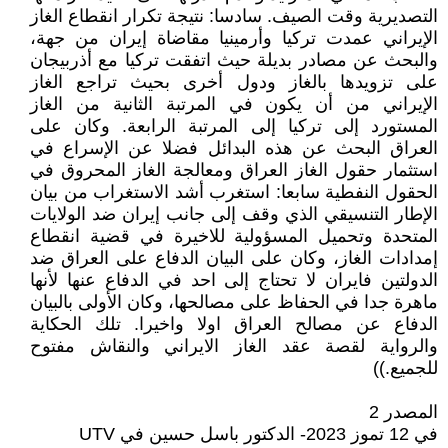
التصديرية وقت الصيف. سادسا: نتيجة تكرار انقطاع الغاز
الإيراني عمدت تركيا وأرمينيا مقاضاة إيران من جهة،
والبحث عن مصادر بديلة حيث اتفقت تركيا مع أذربيجان
على تزويدها بالغاز ودول أخرى بحيث تراجع الغاز
الإيراني من أن يكون في المرتبة الثانية من الغاز
المستورد إلى تركيا إلى المرتبة الرابعة. وكان على
العراق البحث عن هذه البدائل فضلا عن الإسراع في
استثمار حقول الغاز العراق ومعالجة الغاز المحروق في
الحقول النفطية سابعا: استغرب أشد الاستغراب من بيان
الإطار التنسيقي الذي وقف إلى جانب إيران ضد الولايات
المتحدة وتحميل المسؤولية للاخيرة في قضية انقطاع
إمدادات الغاز، وكان على البيان الدفاع على العراق ضد
الدولتين فايران لا تحتاج إلى احد في الدفاع عنها لأنها
ماهرة جدا في الحفاظ على مصالحها، وكان الأولى بالبيان
الدفاع عن مصالح العراق اولا واخيرا. تلك الحكاية
والرواية لقصة عقد الغاز الايراني والنقاش مفتوح
للجميع.))
المصدر 2
في 12 تموز 2023- الدكتور باسل حسين في UTV