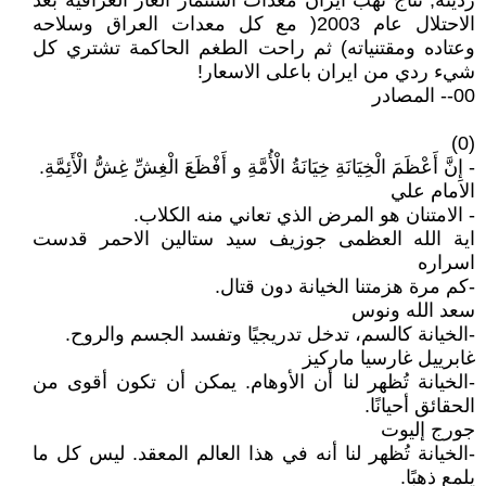
رديئة, نتاج نهب ايران معدات استثمار الغاز العراقية بعد
الاحتلال عام 2003( مع كل معدات العراق وسلاحه
وعتاده ومقتنياته) ثم راحت الطغم الحاكمة تشتري كل
شيء ردي من ايران باعلى الاسعار!
00-- المصادر
(0)
- إِنَّ أَعْظَمَ الْخِيَانَةِ خِيَانَةُ الْأُمَّةِ و أَفْظَعَ الْغِشِّ غِشُّ الْأَئِمَّةِ.
الامام علي
- الامتنان هو المرض الذي تعاني منه الكلاب.
اية الله العظمى جوزيف سيد ستالين الاحمر قدست
اسراره
-كم مرة هزمتنا الخيانة دون قتال.
سعد الله ونوس
-الخيانة كالسم، تدخل تدريجيًا وتفسد الجسم والروح.
غابرييل غارسيا ماركيز
-الخيانة تُظهر لنا أن الأوهام. يمكن أن تكون أقوى من
الحقائق أحيانًا.
جورج إليوت
-الخيانة تُظهر لنا أنه في هذا العالم المعقد. ليس كل ما
يلمع ذهبًا.