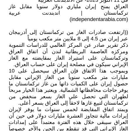
في 11 أكتوبر 2023- عن الاندبندنت العربية
العراق يمنح إيران ملياري دولار سنويا مقابل غاز
تركمانستان | اندبندنت عربية
(independentarabia.com)
((ارتفعت صادرات الغاز من تركمانستان إلى أذربيجان
عبر إيران من 4.5 إلى 8 ملايين متر مكعب يومياً
ذكر تقرير صادر عن المركز العالمي للدراسات التنموية
ومركزه العاصمة البريطانية لندن أن اتفاق العراق
وتركمانستان على استيراد الغاز بمقايضته مع الغاز
الإيراني سيكون في مصلحة إيران على حساب العراق.
وبموجب هذا الاتفاق فإن العراق سيحصل على 10
مليارات متر مكعب سنوياً من الغاز الإيراني مقابل
حصول إيران على الكميات ذاتها من غاز تركمانستان ما
يوفر حاجات محافظاتها الشمالية. ويعتبر هذا الخيار مربحاً
لطهران التي تحصل على الغاز بسعر منخفض من
تركمانستان لتبيع غازها لاحقاً إلى العراق بسعر أعلى.
ويمتد اتفاق المقايضة لخمس سنوات ما يوفر لإيران
إيرادات مالية تتجاوز العشرة مليارات دولار في حين أن
العراق سيبقى خلال هذه الفترة معتمداً على إمدادات
الغاز الإيراني التي قد تنقطع بين الحين والآخر خصوصاً