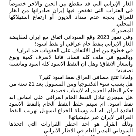
الغاز الإيراني التي قد تنقطع بين الحين والآخر خصوصاً
في الفترات التي تخفض فيها إيران صادراتها من الغاز
للعراق بحجة عدم سداد الديون أو ارتفاع استهلاكها
المحلي.
المصدر 4.
وفي تموز 2023 وقع السوداني اتفاق مع ايران لمقايضة
الغاز الايراني بنفط خام عراقي او نفط اسود!
في خطوة من اجل الالتفاف على العقوبات ضد ايران!
وبالطبع في ملف كله فساد, فاننا لانعرف كمية ونوع
واسعار الاتفاق! وهل ان النفط الاسود كله اسود ومانسبة
تصفيته!
ولماذا تنتج مصافي العراق نفط اسود كثير؟
هل بسبب سوء التكنلوجيا ومن المسوول بعد 21 سنة من
حكم النظام الجديد, ام لاسباب قصدية.
هل سيجري تبادل النفط الخام العراقي على اساس انه
نفط اسود, ام سيتم خلط النفط الخام بالنفط الاسود
لفائدة ايران, ام انه وسيلة للخداع لتسهيل تهريب النفط
العراقي لايران عبر مليشياتها!
وذلك القرار هو احد اخطر القرارات التي اتخذها
السوداني المدير العام في الاطار الايراني.