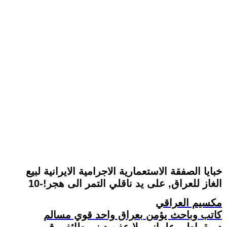
خبايا الصفقة الاستعمارية الاجرامية الايرانية لبيع
الغاز للعراق, على يد ناقلي التمر الى هجر!-10
مكسيم العراقي
كاتب وباحث يؤمن بعراق واحد قوي مسالم
ديمقراطي علماني بلا عفن ديني طائفي قومي