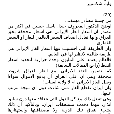
وليم شكسبير
(29)
من جملة مصادر مهمة....
اوضح الدكتور المعروف جيدا, باسل حسين في اكثر من
مصدر ان اسعار الغاز الايراني هي اسعار مجحفة بحق
العراق وانها تعادل اضعاف السعر العالمي للغاز او السعر
القطري.
وان الطريقة التي احتسبت فيها اسعار الغاز الايراني هي
طريقة ظالمة لانظير لها في العالم.
فالعالم يعتمد على المليون وحدة حرارية لتحديد اسعار
النفط (راجع المقالات السابقة)
كما تضمن العقد الايراني لبيع الغاز للعراق شروط
مجحفة وهي ان على العراق ان يدفع الاموال سواءا
وصل الغاز الايراني ام لا ولاية اسباب!
وان ايران تقطع الغاز متى شاءت دون اي نتيجة تترتب
عليها.
وهي تفعل ذلك مع كل الدول التي تتعاقد معها دون سابق
انذار, مهما دفعت مستحقات ايران, وبالتاكيد ان ذلك
يشيء بنفاق تلك الدولة ولا مصداقيتها واستهتارها