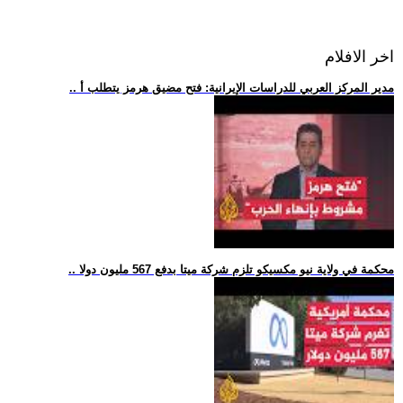
اخر الافلام
.. مدير المركز العربي للدراسات الإيرانية: فتح مضيق هرمز يتطلب أ
.. محكمة في ولاية نيو مكسيكو تلزم شركة ميتا بدفع 567 مليون دولا