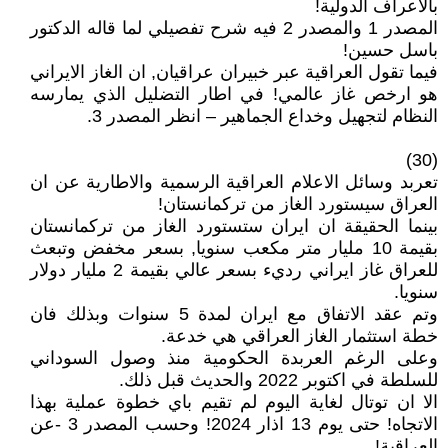
بالاعراف الدولية!
المصدر 1 والمصدر 2 فيه شرح تفصيلي لما قاله الدكتور
باسل حسين!
فيما تقول العراقية عبر خبيران عراقيان, ان الغاز الايراني
هو ارخص غاز عالمي! في اطار التضليل الذي يمارسه
النظام لتجهيل وخداع الجماهير – انظر المصدر 3.
(30)
تعربد وسائل الاعلام العراقية الرسمية والاطارية عن ان
العراق سيستورد الغاز من تركمانستان!
بينما الحقيقة ان ايران ستستورد الغاز من تركمانستان
بقيمة 10 مليار متر مكعب سنويا, بسعر مخفض وتبعث
للعراق غاز ايراني رديء بسعر عالي بقيمة 2 مليار دولار
سنويا.
وتم عقد الاتفاق مع ايران لمدة 5 سنوات وبذلك فان
خطة استثمار الغاز العراقي هي خدعة.
وعلى الرغم العربدة الحكومية منذ وصول السوداني
للسلطة في اكتوبر 2022 والحديث قبل ذلك.
الا ان توتال لغاية اليوم لم تقيم باي خطوة عملية بهذا
الاتجاه! حتى يوم 13 اذار 2024! وحسب المصدر 3 -عن
العراقية!