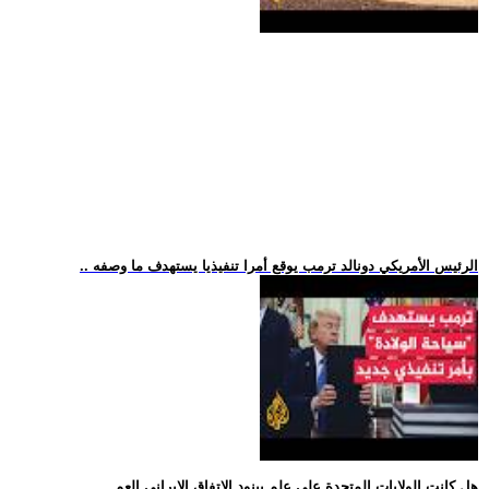
.. الرئيس الأمريكي دونالد ترمب يوقع أمرا تنفيذيا يستهدف ما وصفه
.. هل كانت الولايات المتحدة على علم ببنود الاتفاق الإيراني العم