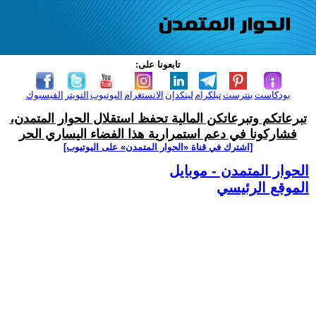
تابعونا على:
بودكاست
بنترست
تيلكرام
لينكدإن
الانستغرام
اليوتيوب
التويتر
الفيسبوك
تبرعاتكم وتبرعاتكن المالية تحفظ استقلال الحوار المتمدن،
فشاركونا في دعم استمرارية هذا الفضاء اليساري الحر
[اشترك في قناة ‫«الحوار المتمدن» على اليوتيوب]
الحوار المتمدن - موبايل
الموقع الرئيسي