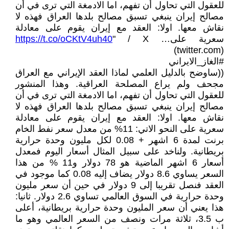
للعقول التي تحاول أن تفهم، اما الادمغة التي ترى في أن
مصالح إيران ينبغي تسبق مصالح بلدها العراق فهذه لا
نقاش معها. اولا: العقد مع إيران يقوم على معادلة
سعرية على…
" / X
https://t.co/oCKtV4uh40
(twitter.com)
#الغاز_الايراني
((ساوضح بالدليل العلمي لماذا العقد الإيراني مع العراق
مجحف ولم يراع المصلحة العراقية. وهذا المنشور
للعقول التي تحاول أن تفهم، اما الادمغة التي ترى في أن
مصالح إيران ينبغي تسبق مصالح بلدها العراق فهذه لا
نقاش معها. اولا: العقد مع إيران يقوم على معادلة
سعرية على النحو الاتي: 11% من معدل سعر نفط الخام
برنت لمدة 6 اشهر + 0.08 لكل مليون وحدة حرارية
بريطانية. ولناخد على سبيل المثال أسعار اليوم فمعدل
أسعار 6 اشهر الماضية هو 78 دولار و11 % من هذا
السعر يساوي 8.6 دولار يضاف إليه 0.08 كما موجود في
العقد فنصل تقريبا إلى 9 دولار في حين أن سعر مليون
وحدة حرارية في السوق العالمي تساوي 2.6 دولار. ثانيا:
هذا يعني أن سعر المليون وحدة حرارية بريطانية، أعلى
ب 3.5، ثلاثة مرات ونصف من السعر العالمي وهو ما