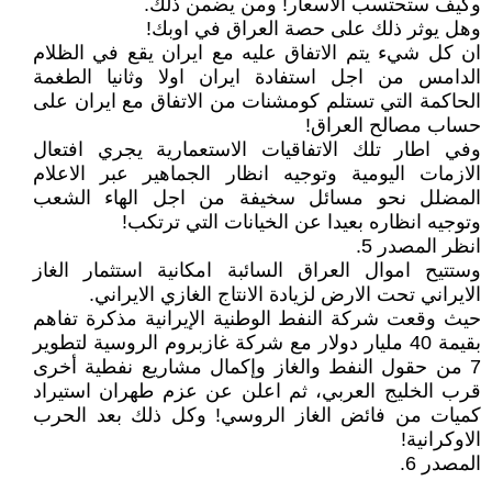
وكيف ستحتسب الاسعار! ومن يضمن ذلك.
وهل يوثر ذلك على حصة العراق في اوبك!
ان كل شيء يتم الاتفاق عليه مع ايران يقع في الظلام
الدامس من اجل استفادة ايران اولا وثانيا الطغمة
الحاكمة التي تستلم كومشنات من الاتفاق مع ايران على
حساب مصالح العراق!
وفي اطار تلك الاتفاقيات الاستعمارية يجري افتعال
الازمات اليومية وتوجيه انظار الجماهير عبر الاعلام
المضلل نحو مسائل سخيفة من اجل الهاء الشعب
وتوجيه انظاره بعيدا عن الخيانات التي ترتكب!
انظر المصدر 5.
وستتيح اموال العراق السائبة امكانية استثمار الغاز
الايراني تحت الارض لزيادة الانتاج الغازي الايراني.
حيث وقعت شركة النفط الوطنية الإيرانية مذكرة تفاهم
بقيمة 40 مليار دولار مع شركة غازبروم الروسية لتطوير
7 من حقول النفط والغاز وإكمال مشاريع نفطية أخرى
قرب الخليج العربي، ثم اعلن عن عزم طهران استيراد
كميات من فائض الغاز الروسي! وكل ذلك بعد الحرب
الاوكرانية!
المصدر 6.