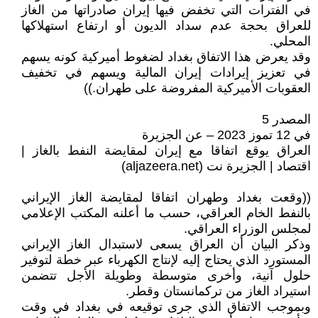
في الفترات التي تخفض فيها إيران صادراتها من الغاز
للعراق بحجة عدم سداد الديون أو ارتفاع استهلاكها
المحلي.
وقد يعرض هذا الاتفاق بغداد لضغوط أميركية كونه يسهم
في تعزيز إيرادات إيران المالية ويسهم في تخفيف
العقوبات الأميركية المفروضة على طهران.))
المصدر 5
في 12 تموز 2023 – عن الجزيرة
العراق يوقع اتفاقا مع إيران لمقايضة النفط بالغاز |
اقتصاد | الجزيرة نت (aljazeera.net)
((وقعت بغداد وطهران اتفاقا لمقايضة الغاز الإيراني
بالنفط الخام العراقي، حسب ما أعلنه المكتب الإعلامي
لمجلس الوزراء العراقي.
وذكر البيان أن العراق يسعى لاستبدال الغاز الإيراني
المستورد الذي يحتاج إليه لإنتاج الكهرباء عبر خطة لتوفير
حلول آنية، وأخرى متوسطة وطويلة الأجل تتضمن
استيراد الغاز من تركمانستان وقطر.
وبموجب الاتفاق الذي جرى توقيعه في بغداد في وقت