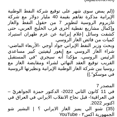
((لم يمض سوى شهر علی توقيع شركة النفط الوطنية
الإيرانية مذكرة تفاهم بقيمة 40 مليار دولار مع شركة
غازبروم الروسية لتطوير 7 من حقول النفط والغاز
وإكمال مشاريع نفطية أخرى قرب الخليج العربي، حتى
كشفت وسائل إعلام إيرانية عن عزم طهران استيراد
كميات من فائض الغاز الروسي.
وبحث وزير النفط الإيراني جواد أوجي -الأربعاء الماضي-
شراء الغاز الروسي مع إيغور ليفيتين كبير مساعدي
الرئيس الروسي، مؤكدا أنه سيجري "في المستقبل
القريب توقيع العقد النهائي لشراء ومقايضة الغاز مع
روسيا بين شركة الغاز الوطنية الإيرانية ونظيرتها الروسية
في موسكو".))
المصدر 7
في 11 كانون الثاني 2022- الدكتور حمزة الجواهريّ –
في العراقية!- قبل نجاح الانقلاب الايراني في العراق في
اكتوبر 2022.
(35) شنو الي يميز الغاز الايراني ؟ | البشير شو
الجمهورية اكس٢ - YouTube