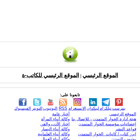
الموقع الرئيسي
الموقع الرئيسي للكاتب-ة
|
تابعونا على:
بنترست
تيلكرام
لينكدإن
الانستغرام
RSS
اليوتيوب
التويتر
الفيسبوك
الموقع الرئيسي
أخبار عامة
هيئة ادارة الحوار المتمدن - للإتصال بنا
وكالة أنباء المرأة
إحصائيات مؤسسة الحوار المتمدن
اخبار الأدب والفن
قواعد النشر
وكالة أنباء اليسار
ابرز كتاب / كاتبات الحوار المتمدن
وكالة أنباء العلمانية
يوتيوب التمدن
وكالة أنباء العمال