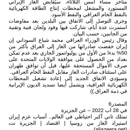
متأخر مساء أمس الثلاثاء، سيُقايض الغاز الإيراني
المستورد والمشغل لمحطات إنتاج الطاقة الكهربائية
بالنفط الخام العراقي والنفط الأسود.
وجرى التوصل إلى الاتفاق بين البلدين بعد مفاوضات
استمرت عدة أيام، شاركت فيها وفود ولجان فنية وتقنية
من الجانبين، حسب البيان.
وقال رئيس الوزراء العراقي محمد شياع السوداني إن
إيران خفضت صادراتها من الغاز إلى العراق بأكثر من
50% بدءا من الأول من يوليو/تموز الجاري بعد عدم تمكن
بغداد من الحصول على موافقة الولايات المتحدة على
صرف الأموال المستحقة عليها، قبل أن توافق طهران
على استئناف صادرات الغاز مقابل النفط الخام العراقي.
وسيؤدي الاتفاق الجديد إلى إعادة تشغيل المحطات
الكهربائية العراقية، ويشمل أيضا تسديد الديون الإيرانية
في ذمة العراق.))
المصدر6
في 28 اب 2022 – عن الجزيرة
تمتلك ثاني أكبر احتياطي في العالم.. أسباب عزم إيران
استيراد الغاز من روسيا | اقتصاد | الجزيرة نت
(aljazeera.net)