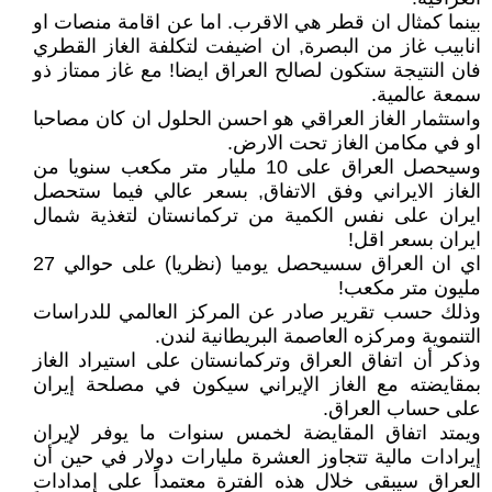
بينما كمثال ان قطر هي الاقرب. اما عن اقامة منصات او
انابيب غاز من البصرة, ان اضيفت لتكلفة الغاز القطري
فان النتيجة ستكون لصالح العراق ايضا! مع غاز ممتاز ذو
سمعة عالمية.
واستثمار الغاز العراقي هو احسن الحلول ان كان مصاحبا
او في مكامن الغاز تحت الارض.
وسيحصل العراق على 10 مليار متر مكعب سنويا من
الغاز الايراني وفق الاتفاق, بسعر عالي فيما ستحصل
ايران على نفس الكمية من تركمانستان لتغذية شمال
ايران بسعر اقل!
اي ان العراق سسيحصل يوميا (نظريا) على حوالي 27
مليون متر مكعب!
وذلك حسب تقرير صادر عن المركز العالمي للدراسات
التنموية ومركزه العاصمة البريطانية لندن.
وذكر أن اتفاق العراق وتركمانستان على استيراد الغاز
بمقايضته مع الغاز الإيراني سيكون في مصلحة إيران
على حساب العراق.
ويمتد اتفاق المقايضة لخمس سنوات ما يوفر لإيران
إيرادات مالية تتجاوز العشرة مليارات دولار في حين أن
العراق سيبقى خلال هذه الفترة معتمداً على إمدادات