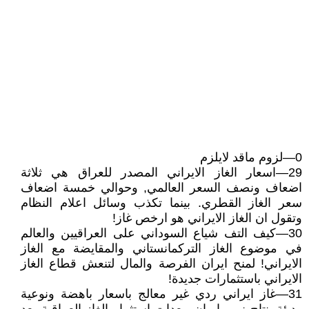
0—لزوم ماقد لايلزم
29—اسعار الغاز الايراني المصدر للعراق هي ثلاثة
اضعاف ونصف السعر العالمي, وحوالي خمسة اضعاف
سعر الغاز القطري. بينما تكذب وسائل اعلام النظام
وتقول ان الغاز الايراني هو ارخص غاز!
30—كيف التف شياع السوداني على العراقيين والعالم
في موضوع الغاز التركمانستاني والمقايضة مع الغاز
الايراني! لمنح ايران الفرصة والمال لتنعش قطاع الغاز
الايراني باستثمارات جديدة!
31—غاز ايراني ردي غير معالج باسعار باهضة ونوعية