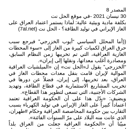
المصدر 8
30 نيسان 2021 -في موقع الحل نت
بكلفة مادية وبيئية عالية: لماذا يستمر اعتماد العراق على
الغاز الإيراني في توليد الطاقة؟ - الحل نت (7al.net)
((أما المحلل السياسي “أيوب الخزرجي” فيرجع سبب
حرق العراق لكميات كبيرة من الغاز إلى «سوء المحطات
الغازية العراقية، التي تم تخريبها زمن النظام السابق،
ومصادرة أغلب معداتها، ونقلها إلى إيران».
“الخزرجي” يقول لـ«الحل نت» إن «الميلشيات العراقية
الموالية لإيران قامت بنقل معدات محطات الغاز في
العراق، بعد تخريبها، إلى إيران، فضلاً عن دورها في
تخريب المشاريع الاستثمارية في قطاع الطاقة، وتهديد
الشركات الأجنبية، التي تسعى لتطوير هذا القطاع».
ويضيف: «يدّل هذا على أن الحكومة العراقية تعتمد
اعتماداً كبيراً على الغاز الإيراني في توليد الكهرباء بسبب
التقارب بين حكومة المحاصصة العراقية وحكام #طهران،
الذي عانت منه البلاد على مرّ السنوات الفائتة».
مبيّنا أن «الحكومة العراقية جعلت من العراق بلداً