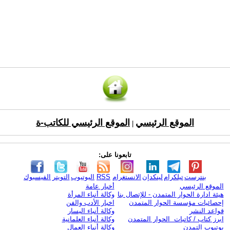
الموقع الرئيسي
الموقع الرئيسي للكاتب-ة
|
تابعونا على:
بنترست
تيلكرام
لينكدإن
الانستغرام
RSS
اليوتيوب
التويتر
الفيسبوك
الموقع الرئيسي
أخبار عامة
هيئة ادارة الحوار المتمدن - للإتصال بنا
وكالة أنباء المرأة
إحصائيات مؤسسة الحوار المتمدن
اخبار الأدب والفن
قواعد النشر
وكالة أنباء اليسار
ابرز كتاب / كاتبات الحوار المتمدن
وكالة أنباء العلمانية
يوتيوب التمدن
وكالة أنباء العمال