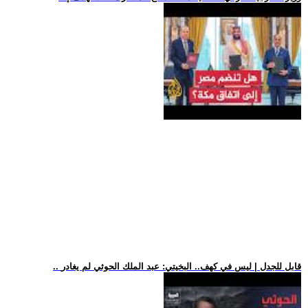
.. قابل للجدل | ليس في كهف.. البخيتي: عبد الملك الحوثي لم يغادر