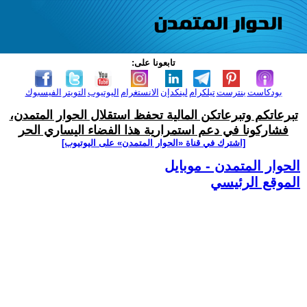
تابعونا على:
بودكاست
بنترست
تيلكرام
لينكدإن
الانستغرام
اليوتيوب
التويتر
الفيسبوك
تبرعاتكم وتبرعاتكن المالية تحفظ استقلال الحوار المتمدن،
فشاركونا في دعم استمرارية هذا الفضاء اليساري الحر
[اشترك في قناة ‫«الحوار المتمدن» على اليوتيوب]
الحوار المتمدن - موبايل
الموقع الرئيسي