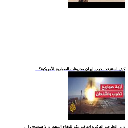
.. كيف استنزفت حرب إيران مخزونات الصواريخ الأمريكية؟
.. وزير الخارجية التركي: اتفاقية مكة للدفاع المشترك لا تستهدف إ