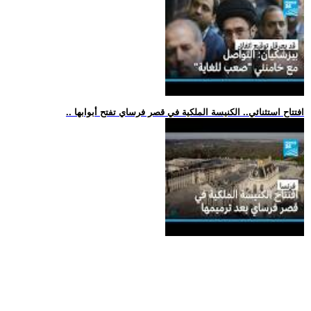
.. افتتاح استثنائي.. الكنيسة الملكية في قصر فرساي تفتح أبوابها