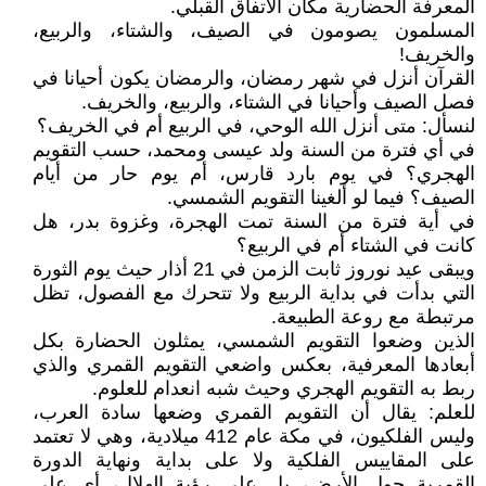
المعرفة الحضارية مكان الاتفاق القبلي.
المسلمون يصومون في الصيف، والشتاء، والربيع،
والخريف!
القرآن أنزل في شهر رمضان، والرمضان يكون أحيانا في
فصل الصيف وأحيانا في الشتاء، والربيع، والخريف.
لنسأل: متى أنزل الله الوحي، في الربيع أم في الخريف؟
في أي فترة من السنة ولد عيسى ومحمد، حسب التقويم
الهجري؟ في يوم بارد قارس، أم يوم حار من أيام
الصيف؟ فيما لو ألغينا التقويم الشمسي.
في أية فترة من السنة تمت الهجرة، وغزوة بدر، هل
كانت في الشتاء أم في الربيع؟
ويبقى عيد نوروز ثابت الزمن في 21 أذار حيث يوم الثورة
التي بدأت في بداية الربيع ولا تتحرك مع الفصول، تظل
مرتبطة مع روعة الطبيعة.
الذين وضعوا التقويم الشمسي، يمثلون الحضارة بكل
أبعادها المعرفية، بعكس واضعي التقويم القمري والذي
ربط به التقويم الهجري وحيث شبه انعدام للعلوم.
للعلم: يقال أن التقويم القمري وضعها سادة العرب،
وليس الفلكيون، في مكة عام 412 ميلادية، وهي لا تعتمد
على المقاييس الفلكية ولا على بداية ونهاية الدورة
القمرية حول الأرض، بل على رؤية الهلال، أي على