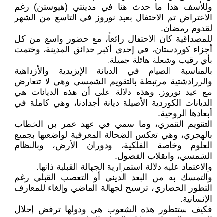
وللأسف هذا ما حدث هنا في مدينتي (هيوستن) رغم
الاعتراض تم الاحتفال بعيد نوروز في التاسع من الشهر
لقدوم رمضان.
للمصداقية كان الاحتفال رائعاً، مع حضور واسع من كل
أجزاء كوردستان، في إحدى أكبر حدائق المدينة، وختمت
بأي رقيب وشعلة هائلة جميلة.
بالمناسبة الصيام في الديانة الإيزيدية والأزداهية
والزرادشتية مرتبطة بالتقويم الشمسي وهي لا تتعارض
مع عيد نوروز. وهذه دلالة على أن هذه الديانات هي
الديانات الكوردية الأصيلة ديانة أجدادنا، وهي كاملة في
أبعادها الروحية.
التقويم القمري، وما سمي في عهد عمر بن الخطاب
بالهجري، وهي تعكس الضحالة المعرفية لواضعيها بجميع
العلوم وخاصة الفلكية، ودوران الأرض، وبالنظام
الشمسي، وانقلاب الفصول.
والاعتماد عليه دلالة استمرارية الجهالة القبلية ذاتها.
والتمسك به من البعد الديني أو التعصب القبلي رغم
التطور الحضاري، ترسيخ لجهالة الماضي وإلغاء للمعارف
الإنسانية.
فكيف ستتطور هذه الشعوب هي ودولها ترفض إحلال