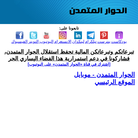
تابعونا على:
بودكاست
بنترست
تيلكرام
لينكدإن
الانستغرام
اليوتيوب
التويتر
الفيسبوك
تبرعاتكم وتبرعاتكن المالية تحفظ استقلال الحوار المتمدن،
فشاركونا في دعم استمرارية هذا الفضاء اليساري الحر
[اشترك في قناة ‫«الحوار المتمدن» على اليوتيوب]
الحوار المتمدن - موبايل
الموقع الرئيسي