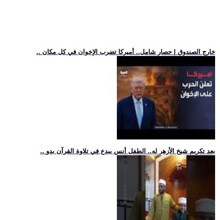
.. خارج الصندوق | حصار شامل.. أميركا تضرب الإخوان في كل مكان
.. بعد تكريم شيخ الأزهر له.. الطفل أنس يبدع في تلاوة القرآن بدو