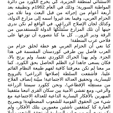
الاستثنائي لمنطقة الجزيرة، كي يخرج الكورد من دائرة
المواطنة السورية؛ وذلك في العام 1962م وتطبيقه بعد
أربعة أعوام من إجرائه من قبل البعث وما تلاه من
الحزام العربي، وفيما بعد غيروا اسمه إلى مزارع الدولة،
وكذلك لجان الإصلاح الزراعي. في الواقع لم نكن ندري
حينها أن تلك المزارع ستُمَلِّكُهَا الدولة للمستقدمين من
الرقة ودير الزور... كل ما كنا نتصوره أن توزعها على
فلاحي عرب المنطقة!
كنا نعي أن الحزام العربي هو خطة لخلق حزام من
العرب فاصل بين طرفي كوردستان المقسمة في هذا
الجزء. ولم يهدأ الحراك الكوردي نفسا، ولم يرتح بالا،
فكان يسعى جاهدا لرد الظلم الحاصل بحق الكورد. كما
مر معنا لم تكن معرفتنا كافية لفهم طبيعة النظام القائم
علينا، فأشفعت السلطة إصلاحها الزراعي! بالترويج
لليسارية، وتحقيق العدالة الاجتماعية! مبيّنة إنصاف الفلاح
من مستغِلِّه الإقطاعي!، ونحن ككورد سيمتنا الزراعة
والرعي، ومع تفشي الأمية بين سكان القرى اتبعنا مثقفينا
المبهرين بالأفكار اليسارية الداعية للعدالة الاجتماعية مع
شيء من الحقوق القومية للشعوب المضطَهَدة! وبصريح
العبارة كنا كمثقفين ناشئين مغمورين بتلك الأفكار، ولم
نكن ندري أنه من صلب اليسارية أن تحقق الشعوب أولا