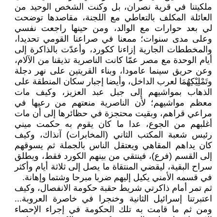
ملكيتنا في قرية نصران، بل وكنت الشخص الوحيد من
العائلة المكلف بالتعاطي مع اللجنة، مقاصدها توضحت
لي بعد حوارات مع الوالد، ومن حينها راجعت نفسي
وعلى مدى سنوات؛ ممعنا في صراعنا القومي تحديدا،
والمخططات الجارية إزاءنا ككورد، وأعدّت بالذاكرة إلى
أيام الوحدة مع مصر عمّا كانت الناصرية تذيقنا من الآلام،
وعن حريق سينما عامودا، وبناء القريتين على نهر دجلة
وتَمْلِيْكِهُمَا لعرب الداخل، وأيضا إجبار سكان المنطقة على
الذهاب بمواشيهم إلى جبل عبد العزيز، وكيف مات
معظم مواشيهم؛ لأن الناصرية منعتهم من رعيها في
مراعي قراهم، وبقيت محتجزة في حظائرها إلى أن مات
أغلبهم من الجوع، عدا ما كان يقوم به حكمت ميني
رئيس شعبة المكتب الثاني (المخابرات) آنذاك، وكيف
كان يداهم المقاهي ويعتقل الناس بالجملة ثم يسوقهم
إلى القسم (فرع)، فينتقي من بينهم الكورد فقط، ويطلق
سراح البقية، ليقضي المنتقاة ما يصل إلى ثلاثة أيام وأكثر
في قسمه الأمني يكيل إليهم ضربا مبرحا وشتما وإهانة.
ثم تمر أمام ذاكرتي شريط حقبة حكومة الانفصال، وكيف
اعتبرتنا إسرائيل الثانية وخنجرا في خاصرة العروبة...
ومن ثم ما قامت به تلك الحكومة في إجراء الإحصاء