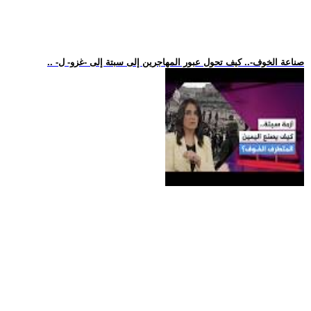
.. -صناعة الخوف-.. كيف تحول عبور المهاجرين إلى سبتة إلى -غزو- ل