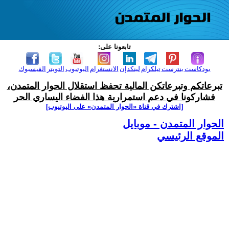
تابعونا على:
بودكاست
بنترست
تيلكرام
لينكدإن
الانستغرام
اليوتيوب
التويتر
الفيسبوك
تبرعاتكم وتبرعاتكن المالية تحفظ استقلال الحوار المتمدن،
فشاركونا في دعم استمرارية هذا الفضاء اليساري الحر
[اشترك في قناة ‫«الحوار المتمدن» على اليوتيوب]
الحوار المتمدن - موبايل
الموقع الرئيسي