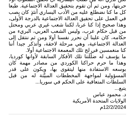
حريتها، ومن ثم أن تقوم بتحقيق العدالة الاجتماعية. طبعا
كل ما كنا نضطلع عليه من الأدب اليساري آنئذٍ كان يصب
في العمل على تحقيق العدالة الاجتماعية بالدرجة الأولى،
وهذا صحيح إذا كنا عربا، لكننا شعب غيري عربي ومحتل
من قبل حكام عرب، وليس الشعب العربي، البريء من
حكامه، كان علينا أن نحرر نفسنا أولا ومن ثم ننتقل إلى
العدالة الاجتماعية، وهي مرحلة لاحقة، وأتذكر جيدا أننا
كنا منغمسين في لج تلك المعمعة الاجتماعية أولا.
ما يؤسف له ضلّلَتنا تلك الأفكار السابقة لأوانها كورديا،
وهذا ما حرم حراكنا الكوردي من مصادر مهمة كان
بوسعه الاستفادة منها ليتقوى بها، ويكون على قدر
المسؤولية لمواجهة المخططات المبيَّتة له من قبل
السلطات المتعاقبة على الحكم في سوريا...
يتبع...
د. محمود عباس
الولايات المتحدة الأمريكية
12/2/2024م