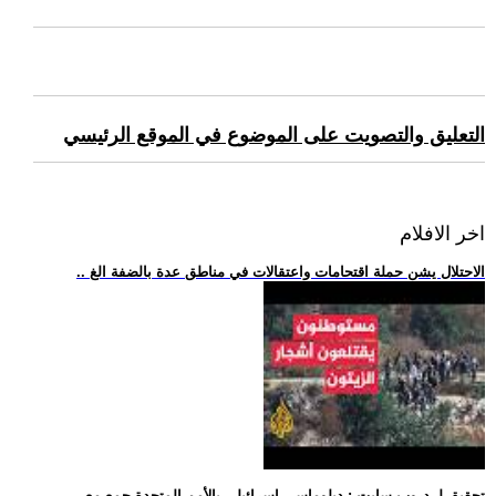
التعليق والتصويت على الموضوع في الموقع الرئيسي
اخر الافلام
.. الاحتلال يشن حملة اقتحامات واعتقالات في مناطق عدة بالضفة الغ
.. تحقيق لـ-دروب سايت-: دبلوماسي إسرائيلي بالأمم المتحدة جمع مع