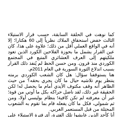
كما نوهت في الحلقة السابقة، حسب قرار الاستيلاء
الثالث خفض استحقاق الملاك نظرياً إلى 60 هكتارا؛ إلا
أنه في الواقع العملي أقل من ذلك؛ علاوة على هذا، كان
عين القرار يشمل ما بحوزة الفلاحين الكورد الذين تعود
ملكيتهم إلى العرف العشائري المتبع في المجتمع
الكوردي منذ قرون. ومن حسن الحظ لم يُنفذ ذلك القرار
بسبب اندلاع الثورة السورية في العام 2011م.
هنا يستوقفنا سؤال: هل كان الشعب الكوردي برمته
ينتظر يوم تلاشيه حيال ما كان يجري بحقه؟ من حيث
الظاهر أنه وقف مكتوف الأيدي أمام ما يحصل له! لكن
الحقيقة غير ذلك، لقد ناضل حراكه بكل ما أوتي من قوة؛
غير أن معرفته لم تكن كافية! بنظام بوليسي أولا، ومن
ثم شمولي، فكل ما كان يفعله قام بما تقوم به الشعوب
المحتلة من قبل المستعمر الغربي.
أنا كأحد الذين عايشوا تلك الفترة، أي فترة الاستيلاء على