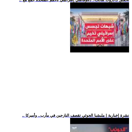
.. نشرة إخبارية | مليشيا الحوثي تقصف النازحين في مأرب.. وأميركا