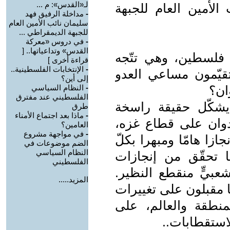
لـ«القدس»: م ...
الأمين العام للجبهة
-
مداخلة الرفيق فهد
سليمان نائب الأمين العام
للجبهة الديمقراطي ...
-
في دروس «معركة
القدس» وتداعياتها.. [
فلسطين، وهي تتّجه
قراءة أخرى ]
-
الإنتخابات الفلسطينية..
تقيّمون مساعي العدو
إلى أين؟
ان؟
-
النظام السياسي
الفلسطيني عند مفترق
يشكّل حقيقة راسخة
طرق
-
ماذا بعد اجتماع الأمناء
عدوان على قطاع غزه،
العامين؟
-
في مواجهة مشروع
كتوبر كان إنجازا هامّا ومبهرا بكلّ
الضم موضوعات في
النظام السياسي
ا تحقّق من إنجازات
الفلسطيني
بيٍّ منقطع النظير.
المزيد.....
ا مقبلون على تغييرات
نطقة والعالم، على
استقطابات..