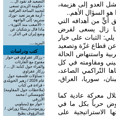
التصعيد قد تقود ال ...
شل العدو إلى هزيمة،
-
حكومة الزيدي تسعى
لتحييد الساحة العراقية
هو السؤال الأهم..
-
أزمة هرمز تعيد -تورك
أيٍّ من أهدافه التي
ستريم- إلى الواجهة
-
-الأصعب منذ الثورة-..
 ما زال يسعى لفرض
ماذا قال بزشكيان عن
وضع إيران في الذكر ...
يلي: الثبات على خيار
المزيد.....
عن قطاع غزّة وتصعيد
كتب ودراسات
بية واستنهاض الحالة
-
رزكار عقراوي في حوار
طيني ومقاومته في كل
مفتوح مع القارئات
والقراء حول كتابه: ال ... /
ها التّراكمي الصاعد،
رزكار عقراوي
-
تساؤلات فلسفية حول
ان، سوريا، العراق،
عام 2024 / زهير الخويلدي
-
قراءة في كتاب
(ملاحظات حول المقاومة)
لال معركة عادية كما
لچومسكي / محمد
الأزرقي
وض حرباً بكل ما في
-
حوار مع (بينيلوبي
روزمونت)ريبيكا زوراش. /
ا الاستراتيجية على
عبدالرؤوف بطيخ