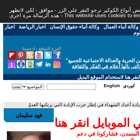
 أنواع الكوكيز نرجو النقر على الزر - موافق - لكي لاتظهر
This website uses cookies to ensure you ge
وكالة أنباء العمال
-
وكالة أنباء حقوق الإنسان
-
اخبار الرياضة
-
اخبار
لوم
التبرع للموقع - ادعمونا
حرية والعدالة الاجتماعية للجميع
"
تى نالها أعلام في الفكر والثقافة
قر هنا لاستخدام الموقع البديل
كوردي
English
يادة أعداد الشهداء في إطار حرب الإبادة التي يرتكبها العدوّ
فهد سليمان
لموبايل انقر هنا
 المتمدن، فشاركونا في دعم