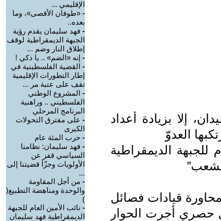
الإقليمي ...
-
‏«طوفان الأقصى»، وما
بعده..‏
-
فهد سليمان يقدم رؤية
الجبهة الديمقراطية لوقف
إطلاق النار وضم ...
-
إنه «الضم» .. يا ذكي !
-
القضية الفلسطينية في
إطار التطورات الإقليمية
تقف على عتبة مر ...
-
المشروع الوطني
الفلسطيني .. وراهنية
البرنامج المرحلي
ان، إلا بزيادة أعداد
-
على مفترق التحولات
الكبرى
بها العدوّ
-
حرب المئة عام
-
فهد سليمان: نظامنا
م للجبهة الديمقراطية
السياسي قفز عن
لشعب”
الأولويات وجزّأ قضيتنا إلى
...
-
من أجل المقاومة
والوحدة ومناهضة التطبيع(
حاورة قيادات فصائل
)
-
نائب الأمين العام للجبهة
كل حصري أجرت الحوار
الديمقراطية فهد سليمان