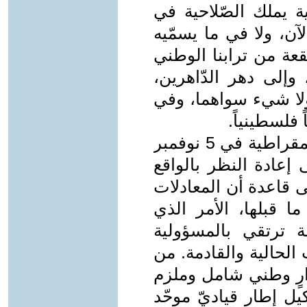
مية يملك الصّلاحية في
ن، ولا في ما يسمّيه
قعة من ترابنا الوطني
وإلى دهر الدّاهرين،
ولا شيء سواهما، وفي
 فلسطينياً.
على هذه الخلفية، أطلقت الجبهة الديمقراطية في 5 نوفمبر
ى إعادة النظر بالواقع
 بعد 7 أكتوبر على قاعدة أن المعادلات
ر هي غير ما قبلها، الأمر الذي
 ترتقي بالمسؤولية
الحالية والقادمة. من
ارٍ وطني شامل وملزم
يل إطار قياديّ موحّد