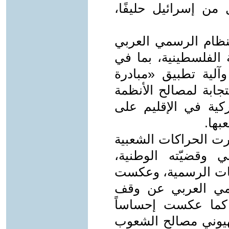
 من إسرائيل حليفًا،
نظام الرسمي العربي
لفلسطينية، بما في
آلية تطبيق «مبادرة
تجابة لمصالح الأنظمة
يركية في الإقليم على
ها.
رت الحراكات الشعبية
 وقضيّته الوطنية،
سات الرسمية، وعكست
مي العربي عن وقف
كما عكست إحساساً
صهيوني مصالح الشعوب