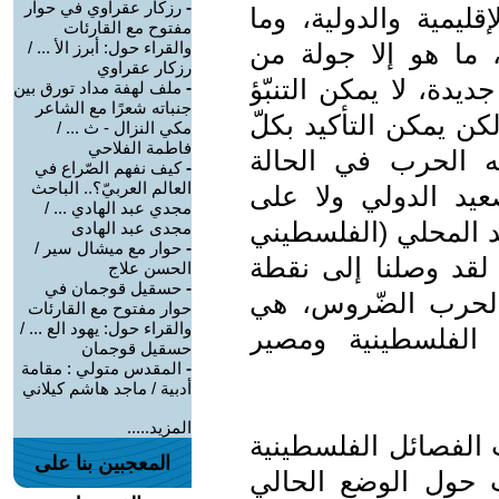
-
رزكار عقراوي في حوار
قليمية والدولية، وما
مفتوح مع القارئات
 ما هو إلا جولة من
والقراء حول: أبرز الأ ... /
رزكار عقراوي
يدة، لا يمكن التنبّؤ
-
ملف لهفة مداد تورق بين
جنباته شعرًا مع الشاعر
كن يمكن التأكيد بكلّ
مكي النزال - ث ... /
فاطمة الفلاحي
ه الحرب في الحالة
-
كيف نفهم الصّراع في
العالم العربيّ؟.. الباحث
صعيد الدولي ولا على
مجدي عبد الهادي ... /
د المحلي (الفلسطيني
مجدى عبد الهادى
-
حوار مع ميشال سير /
 لقد وصلنا إلى نقطة
الحسن علاج
-
حسقيل قوجمان في
الحرب الضّروس، هي
حوار مفتوح مع القارئات
والقراء حول: يهود الع ... /
لفلسطينية ومصير
حسقيل قوجمان
-
المقدس متولي : مقامة
أدبية / ماجد هاشم كيلاني
المزيد.....
 الفصائل الفلسطينية
المعجبين بنا على
ت حول الوضع الحالي