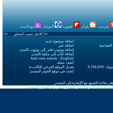
بنترست
بلوكر
فليبورد
الموبايل
بودكاست
اضافة موضوع جديد
التضامنية
اضافة خبر
إضافة يوتيوب-فلم إلى يوتيوب التمدن
إضافة كتاب إلى مكتبة التمدن
Add new article - English
أضف حملة
3,732,97
تعديل الموقع الفرعي للكاتب-ة
ابحث في موقع الحوار المتمدن
شر متاحة للجميع مع الإشارة إلى المصدر
ضاء هيئة الادارة لا تعبر بالضرورة عن رأي الحوار المتمدن