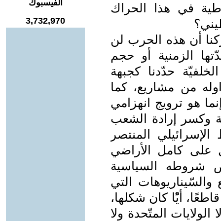
الفيسبوك
اطية في هذا الحراك
3,732,970
يني؟
ركنا أن هذه الحرب لن
تها الزمنية أو حجم
خلفيّة حدّدنا كجبهة
اوله من مشاريع، كما
نما هو ترويج انهزامي
مة وكسر إرادة الشعب
لإسرائيلي المنتصر
 على كامل الأراضي
رض شروطه السياسية
 والسّيناريوهات التي
عًا، أيًْا كان شكلها،
الولايات المتّحدة ولا