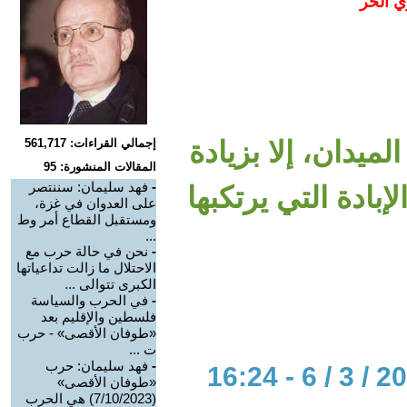
ي الحر
لميدان، إلا بزيادة
إجمالي القراءات: 561,717
المقالات المنشورة: 95
-
فهد سليمان: سننتصر
بادة التي يرتكبها
على العدوان في غزة،
ومستقبل القطاع أمر وط
...
-
نحن في حالة حرب مع
الاحتلال ما زالت تداعياتها
الكبرى تتوالى ...
-
في الحرب والسياسة
فلسطين والإقليم بعد
«طوفان الأقصى» - حرب
ت ...
-
فهد سليمان: حرب
«طوفان الأقصى»
(7/10/2023) هي الحرب