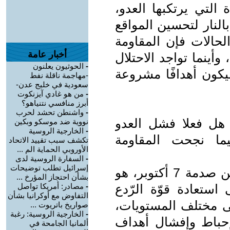
التي يرتكبها العدو،
النار لتحسين المواقع
لحالات فإن المقاومة
أخبار عامة
ينما تواجد الاحتلال
-
الحوثيون يعلنون
يكون أهدافًا مشروعة
-مهاجمة ناقلة نفط
سعودية في خليج عدن-
-
من هو غادي آيزنكوت
أبرز منافسي نتنياهو؟
-
واشنطن تحشد لحرب
هل فعلا فشل العدو
نووية ضد موسكو وبكين
-
الخارجية الروسية
ما نجحت المقاومة
تكشف سبب تقييد الاتحاد
الأوروبي الحماية الم ...
-
السفارة الروسية لدى
إسرائيل تطلب توضيحات
ج: حتى اللحظة، لم يستيقظ العدو من صدمة 7 أكتوبر، هو
بشأن احتجاز المؤرخ ...
استعادة قوّة الرّدع
-
مصادر: أمريكا تواصل
التفاوض مع أوكرانيا بشأن
ى مختلف المستويات،
صواريخ باتريوت ...
-
الخارجية الروسية: رغبة
إحباط وإفشال أهداف
ألمانيا الجامحة في