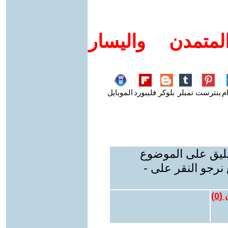
متمدن واليسار
م
بنترست
تمبلر
بلوكر
فليبورد
الموبايل
عليق على الموضوع
نرجو النقر على -
 (
0
)