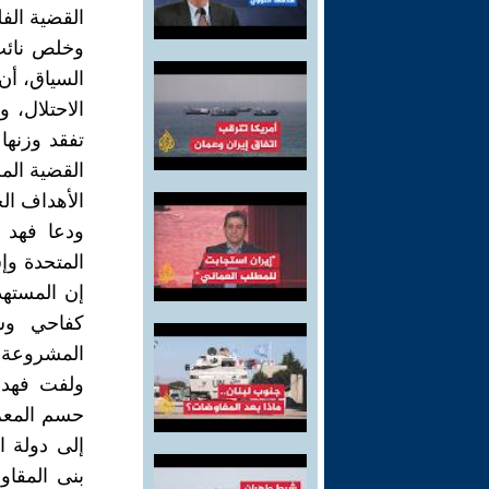
القضية الف
وخلص نائب 
السياق، أن
الاحتلال،
تفقد وزنه
القضية المح
الأهداف ال
ودعا فهد 
المتحدة وإ
إن المستهد
كفاحي وسي
المشروعة.
ولفت فهد 
حسم المعرك
إلى دولة ا
بنى المقا