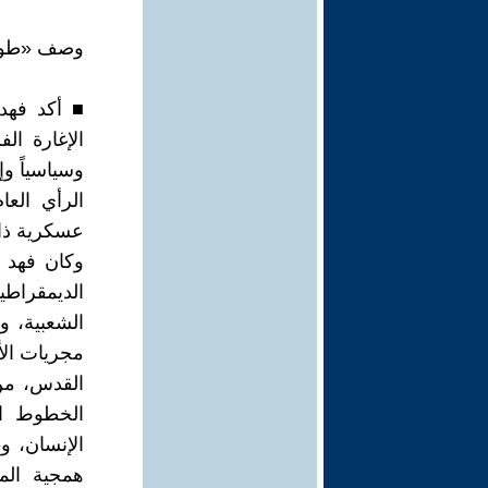
وصف «طوفان
■ أكد فهد 
الإغارة ا
وسياسياً وإ
الرأي الع
عسكرية ذات
وكان فهد 
الديمقراط
الشعبية، و
مجريات الأ
القدس، من 
الخطوط ال
الإنسان، و
همجية الم