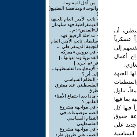
-
من أجل المقاومة
والوحدة ومناهضة التطبيع(
)
-
نائب الأمين العام للجبهة
الديمقراطية فهد سليمان
لـ«القدس»: م ...
لسطين، أن
-
مداخلة الرفيق فهد
 عسكرياً
سليمان نائب الأمين العام
للجبهة الديمقراطي ...
أنفسهم إلى
-
في دروس «معركة
اح أعمال
القدس» وتداعياتها.. [
قراءة أخرى ]
غازي.
-
الإنتخابات الفلسطينية..
ا الجبهة
إلى أين؟
-
النظام السياسي
المنظمات
الفلسطيني عند مفترق
اً، تناول
طرق
-
ماذا بعد اجتماع الأمناء
 بما فيها
العامين؟
-
في مواجهة مشروع
 فيها كل
الضم موضوعات في
رعة حقوق
النظام السياسي
الفلسطيني
 جديد على
-
في مواجهة مشروع
السياسية
الضم، على طريق طرد