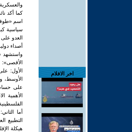
والعسكرية 
كما أكد نائ
اسم «طوفان
سياسية كبر
العدو على 
أصداء دولية
واستشهد ف
الأقصى»:
الأول: على
اخر الافلام
الأوسط، وا
على حساب 
الأهمية ا
الفلسطينية
أما الثاني
التطبيع ال
هيكلة الإق