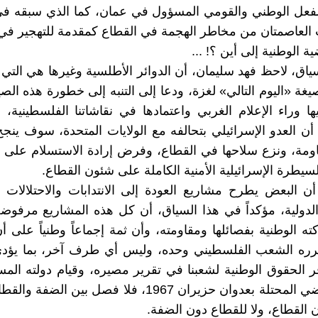
فعل الوطني والقومي المسؤول في عمان، كما الذي سبقه في 
لعاصمتان من مخاطر الهجمة في القطاع كمقدمة للتهجير في 
ة الوطنية إلى أين ؟! ...
ياق، لاحظ فهد سليمان، أن الدوائر الأطلسية وغيرها هي التي
يغة «اليوم التالي» لغزة، ودعا إلى التنبه إلى خطورة هذه الص
يها وراء الإعلام الغربي واعتمادها في نقاشاتنا الفلسطينية، ل
ن العدو الإسرائيلي بتحالفه مع الولايات المتحدة، سوف ين
ومة، ونزع سلاحها في القطاع، وفرض إرادة الاستسلام على ش
سيطرة الإسرائيلية الأمنية الكاملة على شئون القطاع.
ن البعض يطرح مشاريع العودة إلى الانتدابات والاحتلالات 
والدولية، مؤكداً في هذا السياق، أن كل هذه المشاريع مرفو
ته الوطنية بفصائلها ومقاومته، وأن ثمة إجماعاً وطنياً على 
قرره الشعب الفلسطيني وحده، وليس أي طرف آخر، بما يؤد
 الحقوق الوطنية لشعبنا في تقرير مصيره، وقيام دولته الم
كامل الأراضي المحتلة بعدوان حزيران 1967، فلا فصل بين ال
 القطاع، ولا للقطاع دون الضفة.