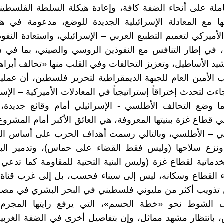
كاملة على أنحاء الضفة كافة، وإعادة هيكلة السلطة الفلسطيني
ياتها مع المعادلة الإسرائيلية الجديدة للوضع، مدعومة في ه
أميركي لتعميم التطبيع العربي – الإسرائيلي، واستعادة النفوذ
، في إطار التنافس مع النفوذين الروسي والصيني، بما في ذ
د الأساطيل، وتعزيز التحالفات وفي القلب منها «تحالف أبراه
 الأمين العام للجبهة الديمقراطية لتحرير فلسطين، أن عمل
ت لتحدث إختراقاً إستراتيجياً في المعادلات الأميركية – الإسر
ا وضع التحالف الأطلسي - الإسرائيلي أمام وقائع جديدة، 
ي قطاع غزة ببنيتها المعروفة، هي العائق الأكبر أمام المشروع
يلي – الأطلسي، وبالتالي رسمت أهداف الحرب على أساس ال
ونزع سلاحها (وليس فقط القضاء على حماس)، وتدمير البنية
لخدماتية لقطاع غزة (وليس البنية التحتية للمقاومة كما تدعي 
اء القطاع وسكانه، ليس إلى سيناء فحسب، بل إلى غرب قناة
تذويب أكثر من مليوني فلسطيني في البحر البشري في مصر،
الشوط نحو «خطة الحسم»، التي يرفع رايتها المجرم 
بانتظار مشهد مماثل، وإن بتفاصيل أخرى في الضفة الغربية