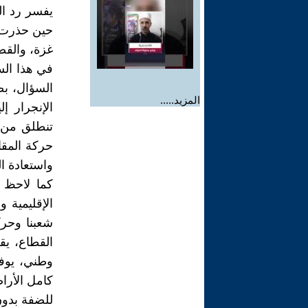
يفسر رد ال
حين حذرت ا
غزة، والقضي
في هذا الس
السؤال، بص
المزيد.....
الإنجرار إل
تنطلق من أ
حركة المقا
واستعادة ال
كما لاحظ أ
الإقليمية 
شعبنا وحرك
القطاع، ي
وطني، يوفر
للضفة بدون