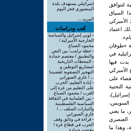
إسرائيلي يستهدف بلدة
ة لتتوافق
المنصوري فجر اليوم
ذا السياق
المزيد.....
 الأميركي
كتب ودراسات
لك اعتماد
-
لوبي إسرائيل والسياسة
ام».
الخارجية الأميركية /
ية «طوفان
محمود الصباغ
-
خطة ترامب: بين النص
ائيلية في
والتطبيق / معتصم حمادة
-
المحطات التاريخية
بدت فيها
لمشاريع التوطين و
 الأميركي
التهجير التصفوية لقضيتنا
... / غازي الصوراني
قضاء على
-
إبادة التعليم: الحرب
 التحتية
على التعليم من غزة إلى
الغرب / محمود الصباغ
إسرائيل)،
-
بين العلمانية في الثقافة
 السويس،
السياسية الفلسطينية
والتيارات السلف ... /
 ما يعني
غازي الصوراني
العنصري
-
قراءة في وثائق وقف
الحرب في قطاع غزة /
، وهذا ما
معتصم حمادة