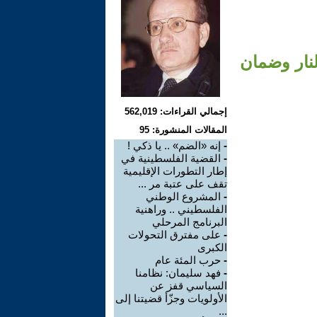
لنار وضمان
إجمالي القراءات: 562,019
المقالات المنشورة: 95
-
إنه «الضم» .. يا ذكي !
-
القضية الفلسطينية في
إطار التطورات الإقليمية
تقف على عتبة مر ...
-
المشروع الوطني
الفلسطيني .. وراهنية
البرنامج المرحلي
-
على مفترق التحولات
الكبرى
-
حرب المئة عام
-
فهد سليمان: نظامنا
السياسي قفز عن
الأولويات وجزّأ قضيتنا إلى
...