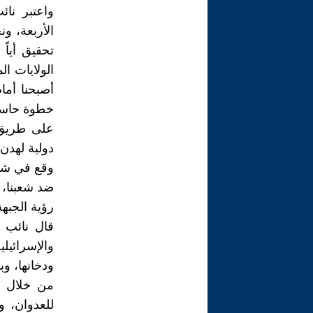
واعتبر نائ
الأربعة، 
تحقيق أيا
الولايات ا
أصبحنا أما
خطوة حاسم
على طريق 
دولية لهدن
وقع في شبا
ضد شعبنا، و
رؤية الجبه
قال نائب ا
والإسرائيل
ودخانها، و
من خلال ط
للعدوان، و