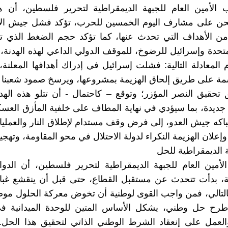
ب الأمين العام للجبهة الديمقراطية لتحرير فلسطين، أن هد
ونحن على مشارف اليوم الخمسين للحرب، تؤكد فشل جيش الا
ً من الأهداف التي تحدث عنها، كما تؤكد حجم الضغط الذي 
لمتحدة وإسرائيل للرضوخ، للموقف الدولي الداعي لهذه الهدنة، 
م المعادلة التالية: فشلت إسرائيل في إدراك أهدافها المعلنة
ة على طريق إلحاق الهزيمة بمشروعها، ويرسخ صمود شعبنا و
تحقيق النصر المؤزر؛ وتوقع – كاحتمال - أن تتلو هذه اله
 جديدة، بما سيؤدي في نهاية المطاف على خلفية المأزق العس
كه جيش العدو، إلى فرض وقف مستدام لإطلاق النار والعمليا
إعلان الهزيمة النكراء لدولة الاحتلال في محو المقاومة، وتهجير
ة الديمقراطية للحل
لأمين العام للجبهة الديمقراطية لتحرير فلسطين، أن الدوائ
ية، بدأت تتحدث عن مستقبل القطاع، حتى قبل أن ينقشع غبا
بالتالي، فمن واجب القوى لوطنية أن تخوض معركة الحلول موض
رح حل وطني، يشكل الأساس المتين للوحدة الميدانية ف
العمل على إنعقاد الشرط الوطني الذاتي لتحقيق هذا الحل.