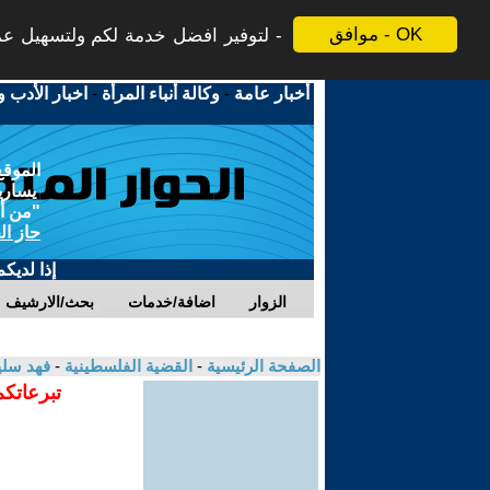
موافق - OK
لتوفير افضل خدمة لكم ولتسهيل عملي
أخبار عامة
-
وكالة أنباء المرأة
-
اخبار الأدب و
الموقع
يسارية
"من أج
حاز ال
إذا لديك
الزوار
اضافة/خدمات
بحث/الارشيف
الصفحة الرئيسية
-
القضية الفلسطينية
-
فهد سل
تبرعاتكم