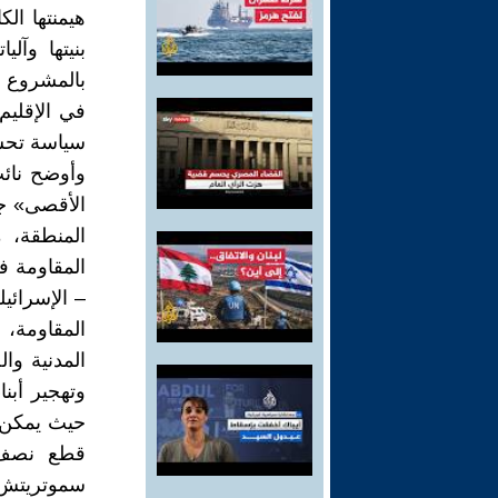
هيمنتها ال
بنيتها وآل
بالمشروع ال
في الإقليم
سياسة تحشي
وأوضح نائب
الأقصى» جاء
المنطقة، م
المقاومة ف
– الإسرائ
المقاومة، 
المدنية وا
وتهجير أبن
حيث يمكن 
قطع نصف 
سموتريتش، 