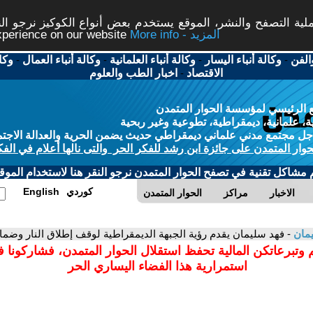
ة التصفح والنشر، الموقع يستخدم بعض أنواع الكوكيز نرجو النق
More info - المزيد
experience on our website
الفن
-
وكالة أنباء اليسار
-
وكالة أنباء العلمانية
-
وكالة أنباء العمال
-
وكا
الاقتصاد
-
اخبار الطب والعلوم
 الرئيسي لمؤسسة الحوار المتمدن
، علمانية، ديمقراطية، تطوعية وغير ربحية
ل مجتمع مدني علماني ديمقراطي حديث يضمن الحرية والعدالة الاجتم
حوار المتمدن على جائزة ابن رشد للفكر الحر والتى نالها أعلام في الفك
م مشاكل تقنية في تصفح الحوار المتمدن نرجو النقر هنا لاستخدام الموقع
كوردي
English
الاخبار
مراكز
الحوار المتمدن
يمان
- فهد سليمان يقدم رؤية الجبهة الديمقراطية لوقف إطلاق النار وضم
 وتبرعاتكن المالية تحفظ استقلال الحوار المتمدن، فشاركونا 
استمرارية هذا الفضاء اليساري الحر