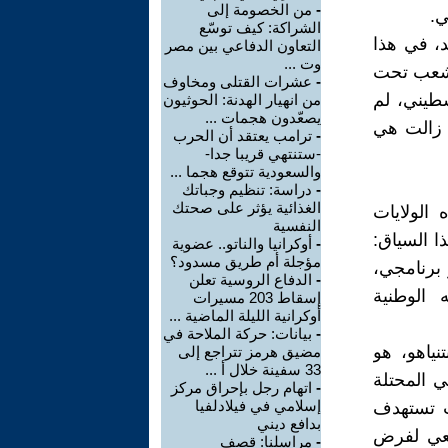
-
من الخصومة إلى
ي.
الشراكة: كيف توسّع
د، في هذا
التعاون الدفاعي بين مصر
وت ...
ة شعب تحت
-
عشرات القتلى ومخاوف
طيني، لم
من انهيار الهدنة: الحوثيون
يصعّدون هجمات ...
 زالت هي
-
ترامب يعتقد أن الحرب
-ستنتهي قريبا جدا-
والسعودية تتوقع هجما ...
-
دراسة: تنظيم وجباتك
الغذائية يؤثر على صحتك
الولايات
النفسية
ا السياق:
-
أوكرانيا والناتو.. عضوية
مؤجلة أم طريق مسدود؟
 برنامجي،
-
الدفاع الروسية تعلن
 الوطنية
إسقاط 203 مسيرات
أوكرانية الليلة الماضية ...
-
بيانات: حركة الملاحة في
ياهو، هو
مضيق هرمز تتراجع إلى
33 سفينة خلال أ ...
ي المحتلة
-
اتهام رجل بإحراق مركز
إسلامي في فيلادلفيا
ت تستهدف
بدافع ديني
سعي لفرض
-
مراسلنا: قصف