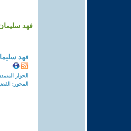
فهد سليمان 
فهد سليما
الحوار المتمدن-العدد: 7806 - 23
المحور: القضي