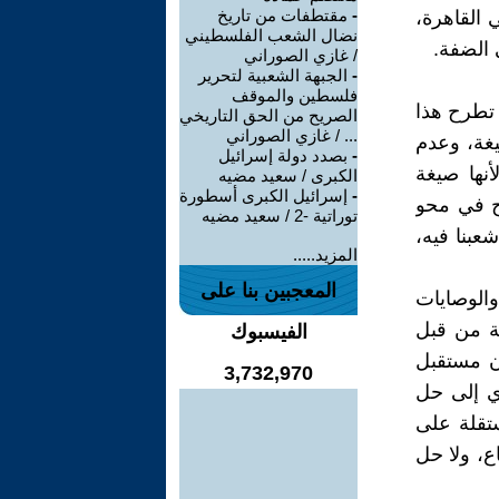
-
مقتطفات من تاريخ
القاهرة،
نضال الشعب الفلسطيني
الضفة.
/ غازي الصوراني
-
الجبهة الشعبية لتحرير
فلسطين والموقف
 تطرح هذا
الصريح من الحق التاريخي
... / غازي الصوراني
يغة، وعدم
-
بصدد دولة إسرائيل
أنها صيغة
الكبرى / سعيد مضيه
-
إسرائيل الكبرى أسطورة
جح في محو
توراتية -2 / سعيد مضيه
عبنا فيه،
المزيد.....
المعجبين بنا على
والوصايات
ضة من قبل
الفيسبوك
أن مستقبل
3,732,970
ي إلى حل
ستقلة على
ضفة والقطاع، ولا حل