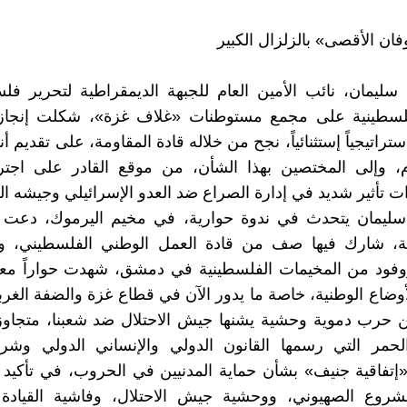
 الأقصى» بالزلزال الكبير
سليمان، نائب الأمين العام للجبهة الديمقراطية لتحرير ف
لفلسطينية على مجمع مستوطنات «غلاف غزة»، شكلت إنجازاً
ستراتيجياً إستثنائياً، نجح من خلاله قادة المقاومة، على تقديم 
ام، وإلى المختصين بهذا الشأن، من موقع القادر على اجتر
 تأثير شديد في إدارة الصراع ضد العدو الإسرائيلي وجيشه ال
سليمان يتحدث في ندوة حوارية، في مخيم اليرموك، دعت له
ية، شارك فيها صف من قادة العمل الوطني الفلسطيني، و
وفود من المخيمات الفلسطينية في دمشق، شهدت حواراً معمق
وضاع الوطنية، خاصة ما يدور الآن في قطاع غزة والضفة الغربية
حرب دموية وحشية يشنها جيش الاحتلال ضد شعبنا، متجاوزاً
حمر التي رسمها القانون الدولي والإنساني الدولي وش
«إتفاقية جنيف» بشأن حماية المدنيين في الحروب، في تأكيد
شروع الصهيوني، ووحشية جيش الاحتلال، وفاشية القيادة 