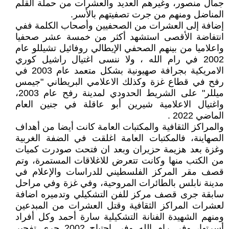
جمال منصور، وغيرهم العديد والعشرات من حملة القلم
المناضل ومنهم من جرت تصفيتهم بالأسر.
إضافة إلى العشرات من الصحفيين وأصحاب الكلمة ففي
انتفاضة الأقصى استشهد أكثر من خمسة عشر صحفيا
واعلاميا من بينهم الصحفي الإيطالي روفائيل تشيللو عام
2002 في رام الله ، ولا ننسى اغتيال راشيل كوري
الامريكية بجرافة صهيونية بشكل متعمد عام 2003 في
رفح في قطاع غزة وكذلك الاعلامي البريطاني "جيمس
ميللر" على الشريط الحدودي لمدينة رفح عام 2003،
واغتيال الاعلامية شيرين أبو عاقلة في جنين العام
الماضي 2022 .
والمراكز الثقافية والمكتبات العامة كانت أيضا من أهداف
الصهاينة، فالمكتبات العامة اغلقت في الضفة الغربية
وغزة بعد هزيمة حزيران وبعد ان فتحت صودرت كميات
من الكتب منها وكانت تتعرض للاغلاقات المستمرة، وتم
قصف مقر المركز الفلسطيني للدراسات والإعلام في
مدينة نابلس بالطائرات المروحية، وفي غزة وفي مراحل
سابقة جرى قصف مركز للفن التشكيلي وتدميره اضافة
لعشرات المراكز الثقافية وقتل العشرات من المبدعين
ومنهم الشهيدة الفنانة التشكيلية سارة أحمد وكل أفراد
أسرتها، وفي رام الله وفي اجتياح 2002 جرى تفجير