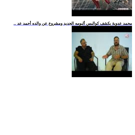
.. محمد عدوية يكشف كواليس ألبومه الجديد ومشروع عن والده أحمد عد