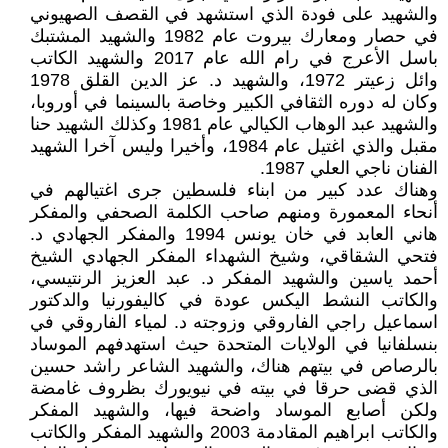
والشهيد على فودة الذي استشهد في القصف الصهيوني
في حصار ومعارك بيروت عام 1982 والشهيد المشتبك
باسل الأعرج في رام الله عام 2017 والشهيد الكاتب
وائل زعيتر 1972، والشهيد د. عز الدين القلق 1978
وكان له دوره الثقافي الكبير وخاصة بالسينما في أوروبا،
والشهيد عبد الوهاب الكيالي عام 1981 وكذلك الشهيد حنا
مقبل والذي اغتيل عام 1984، وأخيرا وليس آخرا الشهيد
الفنان ناجي العلي 1987.
وهناك عدد كبير من ابناء فلسطين جرى اغتيالهم في
أنحاء المعمورة ومنهم صاحب الكلمة الصحفي والمفكر
هاني العابد في خان يونس 1994 والمفكر الجهادي د.
فتحي الشقاقي، وشيخ الشهداء المفكر الجهادي الشيخ
أحمد ياسين والشهيد المفكر د. عبد العزيز الرنتيسي،
والكاتب النشط اليكس عودة في كاليفورنيا والدكتور
اسماعيل راجي الفاروقي وزوجته د. لمياء الفاروقي في
بنسلفانيا في الولايات المتحدة حيث استهدفهم الموساد
بالرصاص في بيتهم هناك، والشهيد الشاعر راشد حسين
الذي قضى حرقا في بيته في نيويورك بظروف غامضة
ولكن أصابع الموساد واضحة فيها، والشهيد المفكر
والكاتب ابراهيم المقادمة 2003 والشهيد المفكر والكاتب