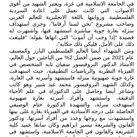
في الجامعة الاسلامية في غزة، ويعتبر الشهيد من أقوى
الأصوات التي كانت تعمل على اعادة السردية
الفلسطينية وروايتها باللغة الانجليزية للعالم الغربي
وصاحب مشروع "نحن لسنا أرقاما"، وجرى استهداف
منزله بغارة جوية مباشرة استشهد فيها، واشتهرت له
قصيدة "إذا وجب أن أموت" التي انهاها بقوله: "فليبعث
ذلك على الأمل، فليكن ذلك حكاية".
ومن الشهداء أيضا العالم الفلسطيني البارز والمصنف
عام 2021 من ضمن أفضل 2% من الباحثين حول العالم،
الأستاذ الدكتور البروفيسور سفيان تايه المتخصص في
الفيزياء النظرية والرياضيات التطبيقية، حيث استهدفت
غارة جوية صهيونية منزله فاستشهد وأسرته في الغارة،
وكذلك الشهيد البروفيسور محمد عيد شبير وهو كاتب
وشاعر أيضا وحاصل على الدكتوراة في علم الأحياء
الدقيقة، واستشهد وأفراد أسرته بغارة صهيونية
استهدفت منزله، والشهيدة الدكتورة ختام الوصيفي
الحاصلة على درجة الأستاذية في الفيزياء بغارة على بيتها
واستشهدت مع زوجها وعدد من أفراد أسرتها، ودكتور
القانون والشريعة تيسير ابراهيم وكان سابقا عميد كلية
الشريعة والقانون في الجامعة الاسلامية، واستشهد في