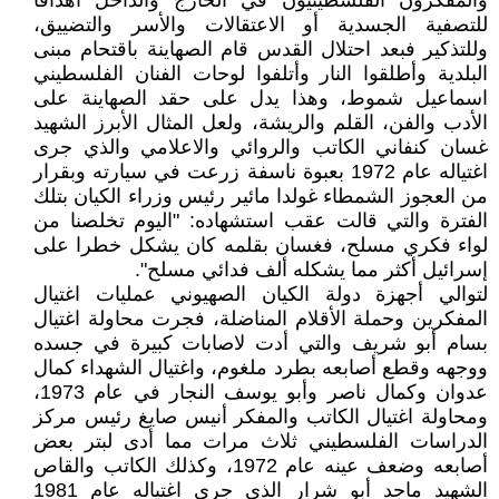
والمفكرون الفلسطينيون في الخارج والداخل أهدافا
للتصفية الجسدية أو الاعتقالات والأسر والتضييق،
وللتذكير فبعد احتلال القدس قام الصهاينة باقتحام مبنى
البلدية وأطلقوا النار وأتلفوا لوحات الفنان الفلسطيني
اسماعيل شموط، وهذا يدل على حقد الصهاينة على
الأدب والفن، القلم والريشة، ولعل المثال الأبرز الشهيد
غسان كنفاني الكاتب والروائي والاعلامي والذي جرى
اغتياله عام 1972 بعبوة ناسفة زرعت في سيارته وبقرار
من العجوز الشمطاء غولدا مائير رئيس وزراء الكيان بتلك
الفترة والتي قالت عقب استشهاده: "اليوم تخلصنا من
لواء فكري مسلح، فغسان بقلمه كان يشكل خطرا على
إسرائيل أكثر مما يشكله ألف فدائي مسلح".
لتوالي أجهزة دولة الكيان الصهيوني عمليات اغتيال
المفكرين وحملة الأقلام المناضلة، فجرت محاولة اغتيال
بسام أبو شريف والتي أدت لاصابات كبيرة في جسده
ووجهه وقطع أصابعه بطرد ملغوم، واغتيال الشهداء كمال
عدوان وكمال ناصر وأبو يوسف النجار في عام 1973،
ومحاولة اغتيال الكاتب والمفكر أنيس صايغ رئيس مركز
الدراسات الفلسطيني ثلاث مرات مما أدى لبتر بعض
أصابعه وضعف عينه عام 1972، وكذلك الكاتب والقاص
الشهيد ماجد أبو شرار الذي جرى اغتياله عام 1981