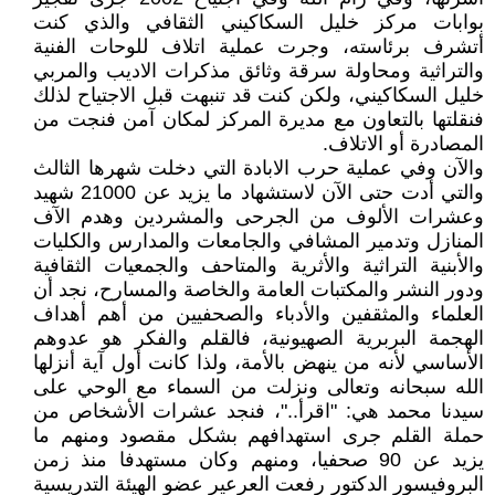
بوابات مركز خليل السكاكيني الثقافي والذي كنت
أتشرف برئاسته، وجرت عملية اتلاف للوحات الفنية
والتراثية ومحاولة سرقة وثائق مذكرات الاديب والمربي
خليل السكاكيني، ولكن كنت قد تنبهت قبل الاجتياح لذلك
فنقلتها بالتعاون مع مديرة المركز لمكان آمن فنجت من
المصادرة أو الاتلاف.
والآن وفي عملية حرب الابادة التي دخلت شهرها الثالث
والتي أدت حتى الآن لاستشهاد ما يزيد عن 21000 شهيد
وعشرات الألوف من الجرحى والمشردين وهدم الآف
المنازل وتدمير المشافي والجامعات والمدارس والكليات
والأبنية التراثية والأثرية والمتاحف والجمعيات الثقافية
ودور النشر والمكتبات العامة والخاصة والمسارح، نجد أن
العلماء والمثقفين والأدباء والصحفيين من أهم أهداف
الهجمة البربرية الصهيونية، فالقلم والفكر هو عدوهم
الأساسي لأنه من ينهض بالأمة، ولذا كانت أول آية أنزلها
الله سبحانه وتعالى ونزلت من السماء مع الوحي على
سيدنا محمد هي: "اقرأ.."، فنجد عشرات الأشخاص من
حملة القلم جرى استهدافهم بشكل مقصود ومنهم ما
يزيد عن 90 صحفيا، ومنهم وكان مستهدفا منذ زمن
البروفيسور الدكتور رفعت العرعير عضو الهيئة التدريسية