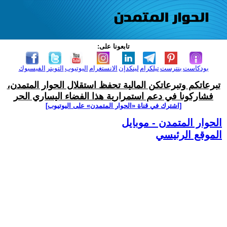
تابعونا على:
بودكاست
بنترست
تيلكرام
لينكدإن
الانستغرام
اليوتيوب
التويتر
الفيسبوك
تبرعاتكم وتبرعاتكن المالية تحفظ استقلال الحوار المتمدن،
فشاركونا في دعم استمرارية هذا الفضاء اليساري الحر
[اشترك في قناة ‫«الحوار المتمدن» على اليوتيوب]
الحوار المتمدن - موبايل
الموقع الرئيسي