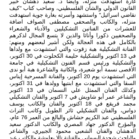
غارة استهدفت منزله، وأيضا د. سعيد دهشان خبير
القانون الدولي والشأن الفلسطيني، وصاحب كتاب "كيف
نقاضي اسرائيل" واستشهد وأسرته بغارة جوية استهدفت
منزله، والكاتب والصحفي مصطفى الصواف اضافة
للعشرات من الفنانين التشكيليين والأدباء والشعراء
والصحفيين ذكورا وأناثا والذين لا يتسع المجال لذكرهم
بالكامل في هذه العجالة ولكن أشير لبعضهم ومنهم:
الفنانة التشكيلية هبة زقوت والتي استشهدت مع ولداها
في 13 اكتوبر والتشكيلية حليمة الكحلوت في 30 اكتوبر،
والتشكيلية ورئيس قسم الفنون التشكيلية في جامعة
الأقصى نسمة أبو شعيرة، والكاتبة والشاعرة هبة أبو ندى
التي استشهدت يوم 20 أكتوبر، والفنانة المسرحية إيناس
السقا والتي استشهدت مع ابنتيها وولدها في 31 اكتوبر،
وكذلك الفنان الممثل علي النسمان في 13 اكتوبر
والشاعر عمر أبو شاويش في 7 اكتوبر والفنان التشكيلي
مجمد قريقع في 18 اكتوبر والفنان والكاتب يوسف
دواس، والفنان التشكيلي ثائر الطويل وكاتب التراث
الفلسطيني عبد الكريم حشاش والبالغ من العمر 76 عام،
والمؤرخ الدكتور جهاد المصري والكاتب الدكتور سعيد
الدهشان والفنان الشعبي محمود الجبيري، والشاعر
والباحث شحدة البهبهاني والفنانة تالا بعلوشة والكاتب عبد