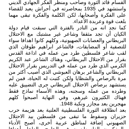
القسام قائد الثورة وصاحب ومنظر الفكر الجهادي الديني
واستشهد في 1935 بمحاصرته في أحراش يعبد للقضاء
على الفكرة وأصحابها، لكن الكلمة والفكرة تبقى مهما
بلغت قوة وعربدة الأعداء.
كما نجد انه من النادر بالفترة التي سبقت قيام دولة
الكيان أن تجد مثقفا وشاعر غير مشتبك مع الاحتلال
البريطاني والعصابات الصهيونية، وكلهم كانوا اهدافا سواء
للتصفية أو المضايقات، فالشاعر ابراهيم طوقان الذي
لقب شاعر فلسطين طرد من عمله في اذاعة القدس
بقرار من الاحتلال البريطاني، وهناك الشاعر عبد الكريم
الكرمي الذي طرد من عمله في التدريس بقرار الاحتلال
البريطاني والشاعر برهان العبوشي الذي أصيب أكثر من
مرة بالرصاص والشظايا ولكن كتبت له الحياة، فمن لم
يستشهد برصاص الاحتلال البريطاني جرى التضييق عليه
وطرده من عمله وسجنه، وهذه الأسماء نماذج فقط
فهناك الكثيرون غيرهم، وفي النهاية أصبحوا كلهم
مهجرين بعد مجازر ونكبة 1948.
بعد انطلاقة الثورة الفلسطينية العلنية بعد هزيمة حرب
حزيران وسقوط ما تبقى من فلسطين بيد الاحتلال
الصهيوني إضافة لمناطق عربية أخرى، أصبح الأدباء