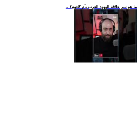
.. ما هو سر علاقة اليهود العرب بأم كلثوم؟