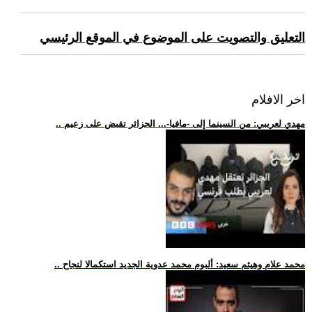
التعليق والتصويت على الموضوع في الموقع الرئيسي
اخر الافلام
.. مهدي لعريبي: من السينما إلى -مافيا-... الجزائر تقبض على زعيم
.. محمد علام وهيثم سعيد: ألبوم محمد عدوية الجديد استكمالا لنجاح