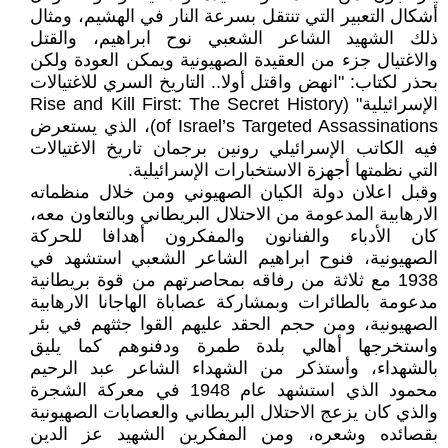
أشكال التعبير التي تنتقل بسرعة النار في الهشيم، ومثال
ذلك الشهيد الشاعر الشعبي نوح ابراهيم، والقتل
والاغتيال جزء من العقيدة الصهيونية ويمكن العودة ولكن
بحذر لكتاب: "انهض واقتل أولا.. التاريخ السري للاغتيالات
الإسرائيلية" (Rise and Kill First: The Secret History
of Israel’s Targeted Assassinations)، الذي يستعرض
فيه الكاتب الإسرائيلي رونين برجمان تاريخ الاغتيالات
التي نظمتها أجهزة الاستخبارات الإسرائيلية.
وقبل اعلان دولة الكيان الصهيوني ومن خلال منظماته
الارهابية المدعومة من الاحتلال البريطاني وبالتعاون معه،
كان الأدباء والفنانون والمفكرون أهدافا للحركة
الصهيونية، فنوح ابراهيم الشاعر الشعبي استشهد في
1938 مع ثلاثة من رفاقه بمحاصرتهم من قوة بريطانية
مدعومة بالطائرات وبمشاركة عصاباة الهاجانا الارهابية
الصهيونية، ومن حجم الحقد عليهم القوا جثثهم في بئر
واستخرجها أهالي بلدة طمرة ودفنوهم كما يليق
بالشهداء، وأستذكر من الشهداء الشاعر عبد الرحيم
محمود الذي استشهد عام 1948 في معركة الشجرة
والذي كان يزعج الاحتلال البريطاني والعصابات الصهيونية
بقصائده وشعره، ومن المفكرين الشهيد عز الدين