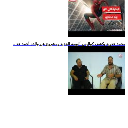
.. محمد عدوية يكشف كواليس ألبومه الجديد ومشروع عن والده أحمد عد