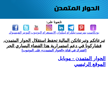
تابعونا على:
بودكاست
بنترست
تيلكرام
لينكدإن
الانستغرام
اليوتيوب
التويتر
الفيسبوك
تبرعاتكم وتبرعاتكن المالية تحفظ استقلال الحوار المتمدن،
فشاركونا في دعم استمرارية هذا الفضاء اليساري الحر
[اشترك في قناة ‫«الحوار المتمدن» على اليوتيوب]
الحوار المتمدن - موبايل
الموقع الرئيسي