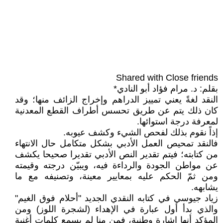
Shared with Close friends
بقلم: د. مرام فؤاد أبو النادي*
النقد لغةً يعني تمييز الدراهم وإخراج الزائف منها؛ وقد
كان ذلك يتم عن طريق تحسس أطراف القطع المعدنية
لمعرفة درجة استوائها.
إذاً نقوم بذلك لفحص الشيء وكشف عيوبه.
فالنقد تمحيص العمل الأدبي بشكل متكامل حال الانتهاء
من كتابته؛ فيتم تقدير النص الأدبي تقديرا صحيحا يكشف
عن مواطن الجودة والرداءة فيه، ويبيّن درجته وقيمته
ومن ثمّ الحكم عليه بمعايير معينة، وتصنيفه مع ما
يشابهه.
زياد جيوسي في كتابه النقدي الجديد "أحلام فوق الغيم"
والذي بدأ أول عبارة في الإهداء (لشجرة اللوز) ومن
المؤكد أنها إشارة وطنية، فمن منا لم يسمع كلمات أغنية