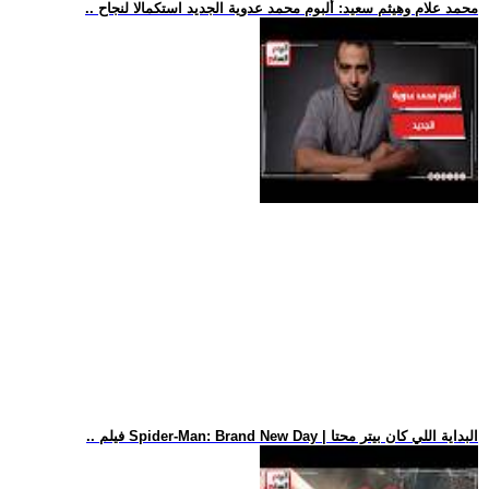
.. محمد علام وهيثم سعيد: ألبوم محمد عدوية الجديد استكمالا لنجاح
.. فيلم Spider-Man: Brand New Day | البداية اللي كان بيتر محتا