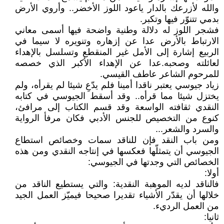
والله لأزرعك بالدار ياعود اللوز الأخضر.. وأروي الأرض
بدمي تتنوّر فيها وتكبر.
فشجر اللوز له دلالة وطنية واضحة فيها أسمى معاني
الارتباط بالأرض عدا عن إزهاره وتنويره لا سيما في
الربيع إشارة إلى الأمل غير المنقطع وتسلسل بالإهداء
لعائلته وصحبه.عدا عن الإهداء الأكبر الذي خصصه
للمرحوم الشاعر عاطف القيسي.
زياد جيوسي يعتبر ناقدا أمينا فلم يدّعِ شيئا لم يقرأه، ولم
يختزل شيئا مما قرأه.. وقد أسقط الجيوسي في كتابه
النقدي ثقافته الواسعة وقد قسم الكتاب إلى مرافئ،
كنوع من التخصيص للجنس الأدبي فكان مرفأ الرواية
والسرد والشعر...
ومن باب النقد فإن للناقد سمات وخصائص استطاع
الجيوسي أن يتمثلّها فعكسها في إنتاجه النقدي ومن هذه
الخصائص التي وجدتها في الجيوسي:
أولا:
فالناقد لديه الموهبة النقدية: والتي يستطيع الناقد من
خلالها أن يقدّر الأشياء تقديرا صحيحا فيميّز العمل الجيد
من العمل الرديء.
ثانيا: