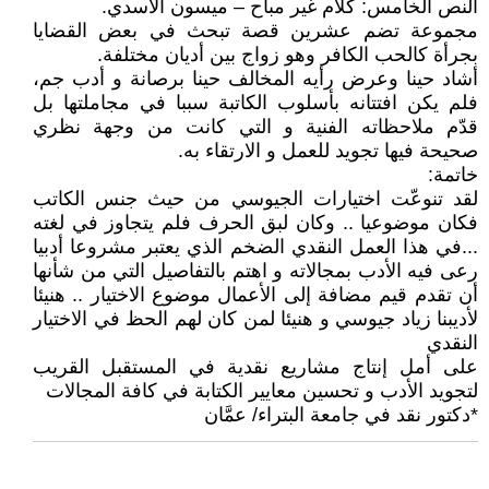
النص الخامس: كلام غير مباح – ميسون الأسدي.
مجموعة تضم عشرين قصة تبحث في بعض القضايا
بجرأة كالحب الكافر وهو زواج بين أديان مختلفة.
أشاد حينا وعرض رأيه المخالف حينا برصانة و أدب جم،
فلم يكن افتتانه بأسلوب الكاتبة سببا في مجاملتها بل
قدّم ملاحظاته الفنية و التي كانت من وجهة نظري
صحيحة فيها تجويد للعمل و الارتقاء به.
خاتمة:
لقد تنوعّت اختيارات الجيوسي من حيث جنس الكاتب
فكان موضوعيا .. وكان لبق الحرف فلم يتجاوز في لغته
...في هذا العمل النقدي الضخم الذي يعتبر مشروعا أدبيا
رعى فيه الأدب بمجالاته و اهتم بالتفاصيل التي من شأنها
أن تقدم قيم مضافة إلى الأعمال موضوع الاختيار .. هنيئا
لأديبنا زياد جيوسي و هنيئا لمن كان لهم الحظ في الاختيار
النقدي
على أمل إنتاج مشاريع نقدية في المستقبل القريب
لتجويد الأدب و تحسين معايير الكتابة في كافة المجالات
*دكتور نقد في جامعة البتراء/ عمَّان