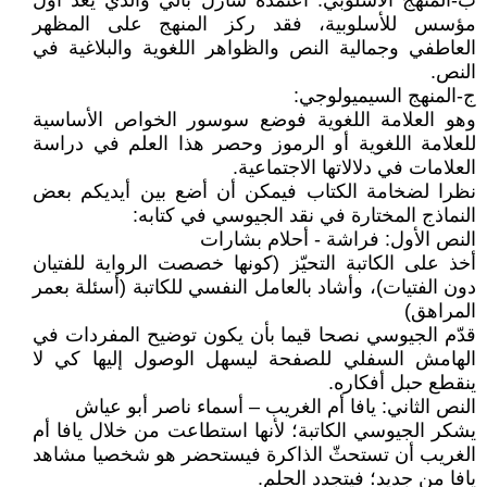
ب-المنهج الأسلوبي: اعتمده شارل بالي والذي يعد أول
مؤسس للأسلوبية، فقد ركز المنهج على المظهر
العاطفي وجمالية النص والظواهر اللغوية والبلاغية في
النص.
ج-المنهج السيميولوجي:
وهو العلامة اللغوية فوضع سوسور الخواص الأساسية
للعلامة اللغوية أو الرموز وحصر هذا العلم في دراسة
العلامات في دلالاتها الاجتماعية.
نظرا لضخامة الكتاب فيمكن أن أضع بين أيديكم بعض
النماذج المختارة في نقد الجيوسي في كتابه:
النص الأول: فراشة - أحلام بشارات
أخذ على الكاتبة التحيّز (كونها خصصت الرواية للفتيان
دون الفتيات)، وأشاد بالعامل النفسي للكاتبة (أسئلة بعمر
المراهق)
قدّم الجيوسي نصحا قيما بأن يكون توضيح المفردات في
الهامش السفلي للصفحة ليسهل الوصول إليها كي لا
ينقطع حبل أفكاره.
النص الثاني: يافا أم الغريب – أسماء ناصر أبو عياش
يشكر الجيوسي الكاتبة؛ لأنها استطاعت من خلال يافا أم
الغريب أن تستحثّ الذاكرة فيستحضر هو شخصيا مشاهد
يافا من جديد؛ فيتجدد الحلم.