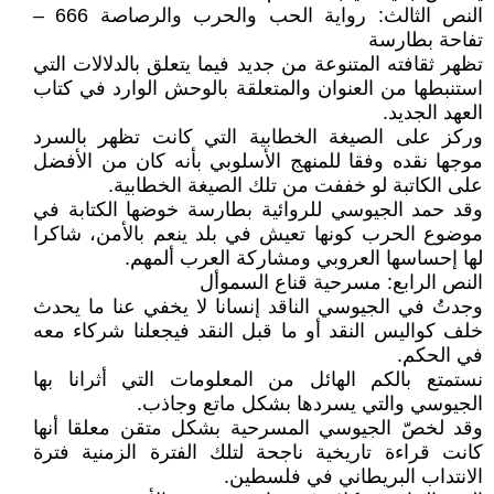
النص الثالث: رواية الحب والحرب والرصاصة 666 –
تفاحة بطارسة
تظهر ثقافته المتنوعة من جديد فيما يتعلق بالدلالات التي
استنبطها من العنوان والمتعلقة بالوحش الوارد في كتاب
العهد الجديد.
وركز على الصيغة الخطابية التي كانت تظهر بالسرد
موجها نقده وفقا للمنهج الأسلوبي بأنه كان من الأفضل
على الكاتبة لو خففت من تلك الصيغة الخطابية.
وقد حمد الجيوسي للروائية بطارسة خوضها الكتابة في
موضوع الحرب كونها تعيش في بلد ينعم بالأمن، شاكرا
لها إحساسها العروبي ومشاركة العرب ألمهم.
النص الرابع: مسرحية قناع السموأل
وجدتُ في الجيوسي الناقد إنسانا لا يخفي عنا ما يحدث
خلف كواليس النقد أو ما قبل النقد فيجعلنا شركاء معه
في الحكم.
نستمتع بالكم الهائل من المعلومات التي أثرانا بها
الجيوسي والتي يسردها بشكل ماتع وجاذب.
وقد لخصّ الجيوسي المسرحية بشكل متقن معلقا أنها
كانت قراءة تاريخية ناجحة لتلك الفترة الزمنية فترة
الانتداب البريطاني في فلسطين.