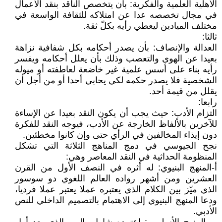
الأهلية العلمية والفكرية: بأن يتخصص الناقد بنقد الأعمال
في مجال تخصصه عدا عن امتلاكه للثقافة الواسعة في
مختلف الميادين ليعطي رأيه بكلّ ثقة.
ثالثا:
العدالة والإنصاف: بأن يصدر أحكامه بكل شفافية نزاهة
بعيدا عن الهوى والتعصب وذلك بأن يعلل أحكامه ويفسر
رأيه بناء على أسس علمية غير خاضعة لعاطفته أو ميوله
الشخصية فلا يصدر حكمه لكي يحابي أحدا أو من أجل أن
يقلل من قيمة أحد.
رابعا:
التزام الأدب: حيث يجب أن يكون النقد بعيدا عن الإساءة
للآخرين بالألفاظ الخارجة عن الأدب، فيوجه النقد للفكرة
دون إيذاء المخالفين في الرأي حتى وإن كانوا مخطئين.
نجح الجيوسي في دمج المناهج الثلاثة التي تشكل
المنظومة الحداثية في النقد المعاصر وهي:
أ-المنهج البنيوي: له أثره في النصف الأول من القرن
العشرين ومن أشهر رواده العالم اللغوي دو سوسور
الذي ميّز بين الكلام الذي يعتبره عملا يعتبر عملا فرديا،
ودعا المنهج البنيوي إلى الاهتمام بالتصميم الداخلي للنص
الأدبي.