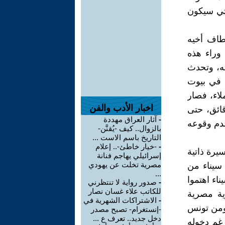
لتي سيكون
طاف أخيه
 وراء هذه
ته، وتحدث
 في بيوت
لاء، فصار
اخبار الأدب والفن
قائق، حتى
-
آثار العراق مهددة
عدم وقوعه
بالزوال.. كيف -يُقنَّن-
التاريخ باسم الاست ...
-
-خيار خاطئ-.. إعلام
ح السرد سيرة ذاتية
إسرائيلي يهاجم فنانة
مصرية تخلت عن يهودي
سيناء من
...
اء اهتموا
-
صدور رواية لا تنتظرني
للكاتب علاء غسان نصار
ية مصرية
-
الاشتراكات الشهرية في
 ومن تونس
-إنستغرام- تصبح مصدر
دخل جديد.. تعرف ع ...
رغم دخوله