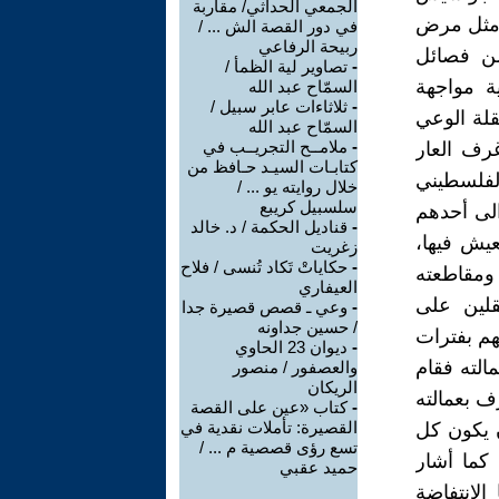
الجمعي الحداثي/ مقاربة
 مثل مرض
في دور القصة الش ... /
ربيحة الرفاعي
من فصائل
-
تصاوير لية الظمأ /
ة مواجهة
السمّاح عبد الله
-
ثلاثاءات عابر سبيل /
قلة الوعي
السمّاح عبد الله
-
ملامــح التجريــب في
رف العار
كتابـات السيـد حـافظ من
لفلسطيني
خلال روايته يو ... /
سلسبيل كريبع
الى أحدهم
-
قناديل الحكمة / د. خالد
عيش فيها،
زغريت
-
حكاياتْ تَكاد تُنسى / فلاح
 ومقاطعته
العيفاري
قلين على
-
وعي ـ قصص قصيرة جدا
/ حسين جداونه
هم بفترات
-
ديوان 23 الحاوي
عميل شاب في ص 91 اعترف بعمالته فقام
والعصفور / منصور
الريكان
ف بعمالته
-
كتاب «عين على القصة
القصيرة: تأملات نقدية في
قال: "هل يعقل أن يكون كل
تسع رؤى قصصية م ... /
 كما أشار
حميد عقبي
الإنتفاضة