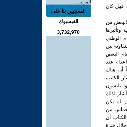
المزيد.....
 فهل كان
المعجبين بنا على
الفيسبوك
 البعض من
 وتأثيرها
3,732,970
م الوطني
اوتة بين
ام البعض
اعدام عدد
 أن هناك
ر الكاتب
نوا يلبسون
أشار لذلك
ليسار لم يكن
 حماس من
الكتاب أن
خلال فترة