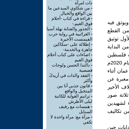
ذات امرأة
-
من شكاوي المبدعين ما
بين الواقع والخيال
-
قراءة في كتاب -أحلام
يوثق فيه
فوق الغيم.-
-
الجذور والفنانة نهلة آسيا
ضة حتى عام 2015 في 260 صفحة من القطع
-
الغرائبية في رواية حرب
أول توثيق
الفيمنست الأخيرة
-
إطلالة على -سكاكين
ن البداية
جاهزة وبالخدمة-
رته فلسطين
-
اضاءات على كتاب أحلام
فوق الغيم
بالتسلل الى سيناء، ، وقد تم نشره من خلال دار يافا العلمية/ عمَّان في العام 2020م
-
دالندا الحسن ولوحات
قصصية
ان أثناء
-
الفقد والذات في أريدكَ
 معبرة عن
وأكثر
-
قانون جذبي أنا بين
ف الأخير
المتخيل والواقع
لاثة صور
-
ترانيم الغواية للكاتبة
ليلى الأطرش
ء لشهيدين
-
همسات مع رفيف
من تكاليف
السنابل
-
مرآة مع: مرآة واحدة لا
تكفي
دايات حين