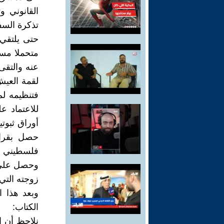
القانوني 
تذكرة السف
حتى يلتقي
عنه والتقى
لقمة العيش
فتنظيمه ل
للاعتماد ع
حصل بقرار
فلسطيني ل
وحصل على ا
زوجته الت
وبعد هذا 
الكتاب:
نلاحظ أن ا