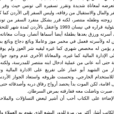
وتعرضه لمعاناة شديدة وتقرر تسفيره الى تونس حيث وفر ل
ر والمال والاستقبال من رفاقه، وليس السفر إلى الأردن كما
 زوجته وطفله منتصر، لكنه قرر بشكل منفرد السفر من تون
متحملا مسئولية قراره في نيسان 1993 واعتقل بالأردن لمدة 
 أسرته ورزق بعدها بطفلة أيضا أسماها أنصار، وبدأت معاناته
 له ولأسرته فعمل في مخمر موز وعاملا وبائع دجاج وبائع 
م يؤمن له مخصص شهري كما غيره ليقيه شر العوز ولم يوقع
لى الإدارة المالية كما غيره، والمعاناة الأخرى عدم وجود جوا
 من الشهيد أبو عمار على تفريغ على الادارة المالية و
لاستخدام الخارجي، وتحسنت ظروفه واستعاد الجواز الأردن
قامة، لكن الموت بدأ يحصد أرواح رفاق دربه وأصدقائه حتى
ي صبرت وناضلت معه ففارقته بمرض السرطان.
الإضاءة على الكتاب أحب أن أشير لبعض التساؤلات والملا
لكاتب أشار أكثر من مرة للدور البشع الذي يقوم به العملاء 