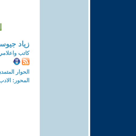
إ
زياد جيوس
كاتب واعلامي
الحوار المتمدن-العدد: 7745 - 23
المحور: الادب