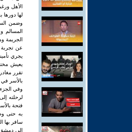
الأهل ورغم
لها دورها ب
وضمن السرد
المسالم وق
الجريمة وه
عن تجربة 
يجري تأمين
يعيش مختفي
تقرر مغادر
بالأسر في نه
لرحلته إل
فتحة بالأس
به حتى وص
سافر بها ا
الى دمشق ا