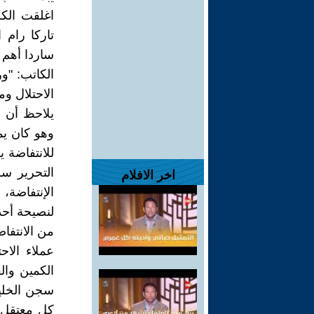
اغلقت الكل
تاركا رام 
ساردا أهم ا
الكاتب: "و
الاحتلال و
يلاحظ أن ا
وهو كان يم
للانتفاضة 
التحرير سر
اخر الافلام
الإنتفاضة،
لنصيحة أحد
من الانتفا
عملاء الاح
الكمين وال
سجن الخليل
كل معتقل 