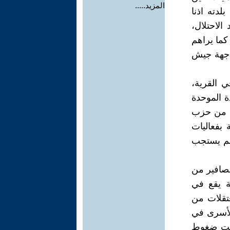
المزيد.....
لدته اذنا
الاحتلال،
كما يراهم
واجهة جيش
ي القرية،
ة الموحدة
اب من حزب
بفعاليات
 لم يستجب
عصافير من
ية يقع في
عتقلات من
لأسرى في
تحت ضغوط