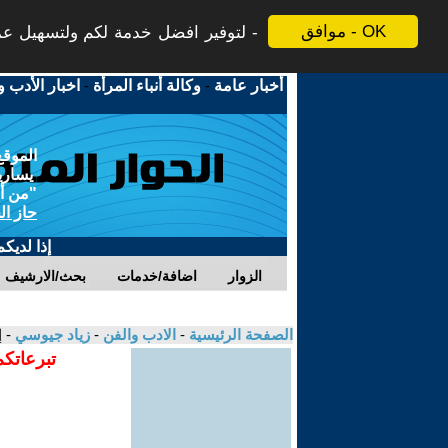
موافق - OK
لتوفير افضل خدمة لكم ولتسهيل عملي
أخبار عامة
-
وكالة أنباء المرأة
-
اخبار الأدب و
الموقع
يسارية
"من أج
حاز ال
إذا لديك
الزوار
اضافة/خدمات
بحث/الارشيف
الصفحة الرئيسية
-
الادب والفن
-
زياد جيوسي
- 
تبرعاتكم