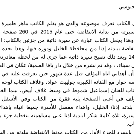
 جيوسي
 الكتاب نعرف موضوعه والذي هو بقلم الكاتب ماهر طميزة و
تجربته ومسيرته من بداية الانتفا
هذا يجعل الكتاب عبارة عن سيرة ذاتية من جزئين بالكتاب: ال
تفاضة ببلدته إذنا من محافظة الخليل ودوره فيها، وهذا نجده م
حتى ص 143 وبعد ذلك تصبح سيرة ذاتية عما جرى له من لحظة مغاد
 أهداني اياه المؤلف قبل عدة شهور حين تعرفت عليه في عم
ة حوار مع الفنانة الكبيرة جولييت عواد، وغلاف الكتاب لوحة
تاب للفنان إسماعيل شموط في وسط غلاف أبيض، بينما الغلا
لف في أعلى الصفحة يليه فقرة من الكتاب وفي الأسفل ث
بلدته إذنا/ الخليل، واهداء مفصل للأسرة جميعا انهاه بإهدا
سيرة، تلاه كلمة شكر لبلدية اذنا على مساهمته بتغطية جزء 
اب.
 بالسرد للجزء الأول من الكتاب موثقا الانتفاضة ببلدته من الب