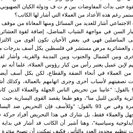
ة حتى بدأت المفاوضات بين م ت ف ودولة الكيان الصهيوني،
مر رغم هذه الأعداد من العملاء التي أشار لها الكاتب؟
الاجتماعي أشار للعديد من المسائل ومنها المعاناة من موقف
بار السن في مواجهة الشباب المناضل، إضافة لقوة العشائرية
ى المناضلين فهي في بعض الأحيان تكون أقوى من الالتزا
، والعشائرية مرض مستشر في فلسطين بكل أسف بدرجات متف
ى وبين الشمال والجنوب وبين المدينة والقرية، وأشار لقي
تهم لإبن عميل يعتبر رأس من كبار رؤوس العملاء، علما أنه تم 
 من العملاء في أنحاء الضفة والقطاع، لكن بكل أسف أيضاً
 تصفيتهم لأسباب أخرى وجرى اتهامهم بالعمالة، وكذلك أشا
في ص 92 بالقول: "عانينا من تحريض الناس الجهلة والعملاء الذين كا
ئرية والدين للنيل منا"، وهو طبعا يقصد القوى اليسارية حيث 
أكثر من مرة وفي ص 93 بالقول: "وللأسف فإن التحريض ضد ا
هل والعملاء فقط، بل شارك في هذا التحريض أفراد حركة
دلوجية وسياسية"، وهنا أشير أن الكاتب قد أشار في بداية 
تنظيم محدود العدد والتأثير، فكيف تمكنت أن تصبح مؤثرة 