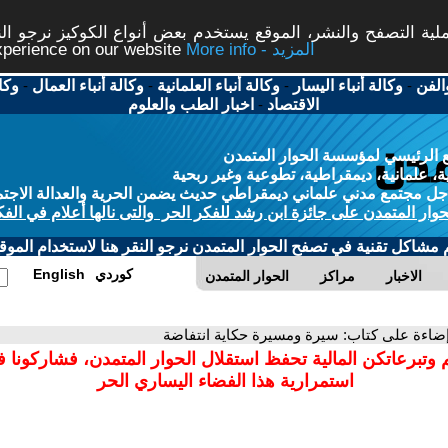
ة التصفح والنشر، الموقع يستخدم بعض أنواع الكوكيز نرجو النق
More info - المزيد
experience on our website
الفن
-
وكالة أنباء اليسار
-
وكالة أنباء العلمانية
-
وكالة أنباء العمال
-
وكا
الاقتصاد
-
اخبار الطب والعلوم
 الرئيسي لمؤسسة الحوار المتمدن
، علمانية، ديمقراطية، تطوعية وغير ربحية
ل مجتمع مدني علماني ديمقراطي حديث يضمن الحرية والعدالة الاجتم
حوار المتمدن على جائزة ابن رشد للفكر الحر والتى نالها أعلام في الفك
م مشاكل تقنية في تصفح الحوار المتمدن نرجو النقر هنا لاستخدام الموقع
كوردي
English
الاخبار
مراكز
الحوار المتمدن
إضاءة على كتاب: سيرة ومسيرة حكاية انتفاضة
 وتبرعاتكن المالية تحفظ استقلال الحوار المتمدن، فشاركونا 
استمرارية هذا الفضاء اليساري الحر