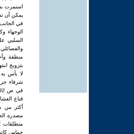
استمرت بقو
يمكن أن تست
في الجانب 
الوجهاء وك
السلبي عل
والفصائلي
منطقة وأخر
بتزويج ابن
لا بأس به
شرفاء جرت
قناع العشا
مصدره الج
منطلقات أي
حماس كانت 