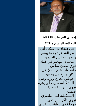
إجمالي القراءات: 868,430
المقالات المنشورة: 259
-
في فضاءات -يحكى أني-
-
مع الشاعرة رفعة يونس
ونصها -طقس الحزن-
-
مأساة التهجير في قطة
فوق صفيح ساخن
-
إضاءات على نصيَّ في
مَكانٍ ما بِقَلبي وحنين
-
جوبلين بحري رواية وطن
-
التشكيلية طرب أبو زهرة
تروي بالريشة حكاية
صمت
-
التشكيلية لينا الناصري
تروي ذاكرة الرافدين
-
رحلة في رواية/ رحلة إلى