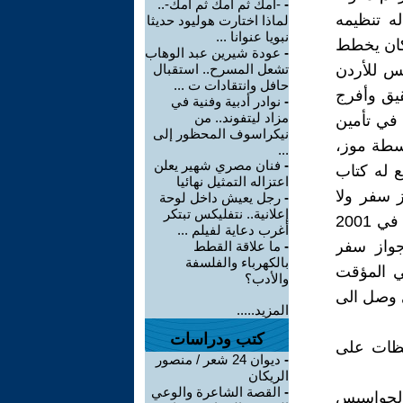
-
-أمك ثم أمك ثم أمك-..
ه تنظيمه
لماذا اختارت هوليود حديثا
نبويا عنوانا ...
 كان يخطط
-
عودة شيرين عبد الوهاب
س للأردن
تشعل المسرح.. استقبال
حافل وانتقادات ت ...
شهر للتحقيق وأفرج
-
نوادر أدبية وفنية في
مزاد ليتفوند.. من
 في تأمين
نيكراسوف المحظور إلى
بسطة موز،
...
-
فنان مصري شهير يعلن
 له كتاب
اعتزاله التمثيل نهائيا
ز سفر ولا
-
رجل يعيش داخل لوحة
إعلانية.. نتفليكس تبتكر
أوراق ثبوتية حتى أنه عانى من عملية ادخال ابنه منتصر للمدرسة، ولكنه في 2001
أغرب دعاية لفيلم ...
جواز سفر
-
ما علاقة القطط
بالكهرباء والفلسفة
ي المؤقت
والأدب؟
 وصل الى
المزيد.....
كتب ودراسات
حظات على
-
ديوان 24 شعر / منصور
الريكان
-
القصة الشاعرة والوعي
والجواسيس