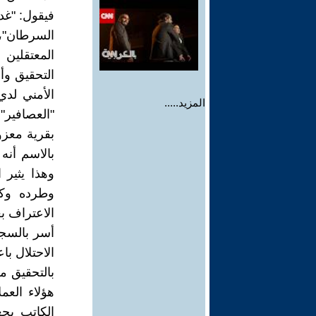
فيقول: "غد
السرطان"، 
المعتقلين
التحقيق وأ
الأمني لدي
المزيد.....
"العصافير
بقرية معزول
بالاسم أنه
وهذا يثير 
وطرده وكا
الاعتراف ب
الاحتلال ب
هؤلاء العم
الكاتب يجع