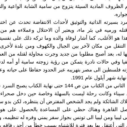
 الظروف المادية السيئة يتزوج من سامية الشابة الواعية وا
جواره.
 بسيرته الذاتية والتوثيق لأحداث الانتفاضة تحدث عن اخت
تله ورميه في بئر ماء، ويعتبر أن الاحتلال وعملاءه هم من
ذا هو الأغلب، كما أشار لوفاة والده وما تركه ذلك على نفسي
التنقل من مكان لآخر بين الجبال والكهوف ومن بلدة لأخرى
ها له، بعد أصبح مطلوبا من جديد وجرت محاولة لقتله من العم
ا وفي حالات نادرة يتمكن من رؤية زوجته سامية أو أمه لد
ته فلسطين الى مصر بتهريبه عبر الحدود حفاظا على حياته و
اية شهر أيلول عام 1991.
وفي الجزء الثاني من الكتاب من ص 144 حتى نهاية الكتاب يصب
ى سيناء وكانت رحلة ليست بالسهلة وخاصة حين دخل صحراء 
لاك الشائكة ولم يجد الشخص المفترض أن ينتظره، لكن بدو سين
ل القاهرة وهناك حظي على المساعدة بالحصول على هو
لى ليبيا ومن ليبيا الى تونس بجواز سفر يمني وفره له تنظيمه،
لتي أعتقل بها بعد فترة للاشتباه بسبب خطأ من أحد رفاقه 