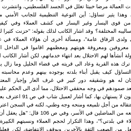
ت العمالة مرضا خبيثا تغلل في الجسد الفلسطيني، وانتشرت
وهذا يثير تساؤل: أين التوعية التنظيمية للجانب الأمني 
 من قوى اليسار وغير اليسار في كشف العملاء وفي كيفي
ساليبه المختلفة؟ وقد اشار الكاتب لذلك بقوله: "حزنت كثيرا ل
 ولدى الرفاق عامة"، ومسألة أخرى أن هؤلاء العملاء في غ
" معروفين ومعروفة هويتهم ومعظمهم اقاموا في الداخل ا
ة أنشأها لهم الاحتلال بعد انتهاء خدماتهم، لكن أشار الكاتب 
 ترك هذه القرية وعاد الى قريته في قضاء الخليل وما زال ي
التساؤل كيف يقبل أبناء بلدته بوجوده بينهم وعدم محاسبته
ن له هو وشقيقه دور كبير في غرف العار وإجبار المعت
عد صمودهم في وجه محققي الاحتلال، مما أدى الى الحكم علي
أسر بالسجون لا يستهان بها، كما أشار ل
اعتقاله من أجل تلميعه ومنحه وجه وطني، لكنه في السجن اعتر
بالتحقيق معه من المناضلين في الأسر، وفي ص 106 
لاء في بلدتي؟"، وهذا التكرار لحجم العملاء ونسبتهم الكبيرة
ل من الصعب الثقة بالآخرين ويوقف الانتفاضة، لكن فعليا 