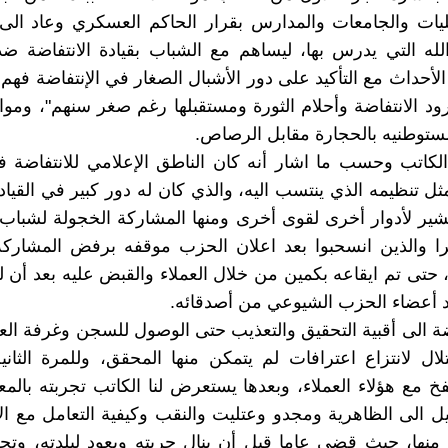
يات والجامعات والمدارس بقرار الحاكم العسكري وعاد الى ب
الله التي يدرس بها، ليساهم مع الشباب بقيادة الانتفاضة ضد 
لأحداث مع التأكيد على دور الأشبال الصغار في الإنتفاضة فهم 
رود الانتفاضة وأحلام الثورة ومستقبلها رغم صغر سنهم"، وم
مستوطنيه بالحجارة مقابل الرصاص.
لكاتب وحسب ما اشار أنه كان الناطق الإعلامي للانتفاضة ف
ثل تنظيمه الذي ينتسب اليه، والذي كان له دور كبير في القياد
يشير لأدوار أخرى لقوى أخرى ومنها المشاركة الخجولة لشب
ا والذين انسحبوا بعد اعلان الحزب موقفه برفض المشاركة 
 ، حتى تم ايقاعه بكمين من خلال العملاء والقبض عليه بعد أن
 أعضاء الحزب الشيوعي من أصدقائه.
ضة الى أقبية التحقيق والتعذيب حتى الوصول للسجن وغرفة ال
تلال لانتزاع اعترافات لم يتمكن منها المحقق، وللمرة الثان
فخ مع هؤلاء العملاء، وبعدها يستعرض لنا الكاتب تجربته بالم
 الى الظاهرية ومجدو وعتليت والنقب وكيفية التعامل مع ا
منها، حيث قضى عاما قبل أن ينال حريته ويعود لبلدته، و