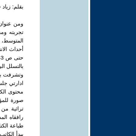
بقلم: زياد
ومن عنوان
المتوسط، و
أحداث الان
وتشرفت بأن
ادارتي جلس
محتوى الك
صورة للمؤ
تراثية من 
رافقاه الم
طباعة الكت
يبدأ الكاتب