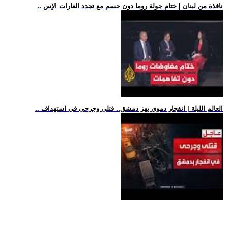
.. نافذة من لبنان | ختام جولة روما دون حسم مع تجدد الغارات الإس
.. العالم الليلة | انفجار دموي يهز دمشق.. قتلى وجرحى في استهداف