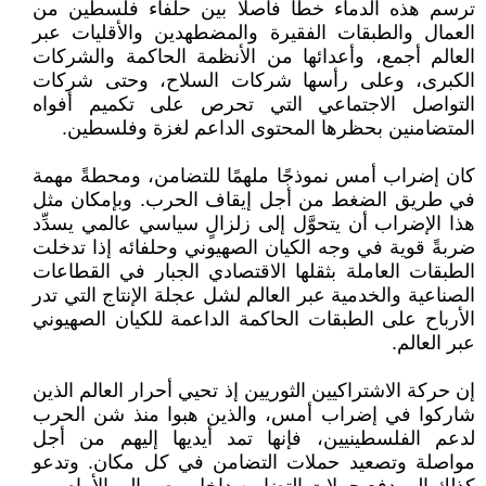
ترسم هذه الدماء خطًا فاصلًا بين حلفاء فلسطين من
العمال والطبقات الفقيرة والمضطهدين والأقليات عبر
العالم أجمع، وأعدائها من الأنظمة الحاكمة والشركات
الكبرى، وعلى رأسها شركات السلاح، وحتى شركات
التواصل الاجتماعي التي تحرص على تكميم أفواه
المتضامنين بحظرها المحتوى الداعم لغزة وفلسطين.
كان إضراب أمس نموذجًا ملهمًا للتضامن، ومحطةً مهمة
في طريق الضغط من أجل إيقاف الحرب. وبإمكان مثل
هذا الإضراب أن يتحوَّل إلى زلزالٍ سياسي عالمي يسدِّد
ضربةً قوية في وجه الكيان الصهيوني وحلفائه إذا تدخلت
الطبقات العاملة بثقلها الاقتصادي الجبار في القطاعات
الصناعية والخدمية عبر العالم لشل عجلة الإنتاج التي تدر
الأرباح على الطبقات الحاكمة الداعمة للكيان الصهيوني
عبر العالم.
إن حركة الاشتراكيين الثوريين إذ تحيي أحرار العالم الذين
شاركوا في إضراب أمس، والذين هبوا منذ شن الحرب
لدعم الفلسطينيين، فإنها تمد أيديها إليهم من أجل
مواصلة وتصعيد حملات التضامن في كل مكان. وتدعو