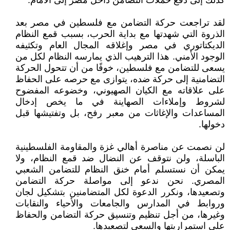
كذلك إلى دفع حملات التضامن داخل مصر إلى الأمام.
لقد تراجعت حركة التضامن مع فلسطين في مصر بعد
الذروة التي شهدتها مع بداية الحرب، بسبب قمع النظام
الديكتاتوري في مصر وإغلاقه المجال العام وتكثيفه
الوجود الأمني. هذا الترهيب الذي يمارسه النظام لكل من
يسعى للتضامن مع فلسطين، خوفًا من أن تتحول الحركة
التضامنية إلى حركة ضده، يتوازى مع حرصه على الحفاظ
على علاقاته مع الكيان الصهيوني، وخضوعه المفضوح
لشروط وإملاءات الصهاينة في ما يخص إدخال
المساعدات والإغاثات من معبر رفح، بل وتفتيشها قبل
دخولها.
لن نصمت عن مناصرة أهالي غزة والمقاومة الفلسطينية
الباسلة، ولن نتوقف عن النضال ضد قمع النظام، ولا
يمكن أن نستسلم أمام خنق النظام للتضامن الشعبي
المصري. نحن ندعو إلى مواصلة حركة التضامن
وتصعيدها، ونكرر الدعوة لكل المتضامنين بتشكيل لجان
وروابط في المدارس والجامعات والأحياء والنقابات
وغيرها، من أجل تنظيم وتنسيق حركة التضامن والحفاظ
على استمراريتها والسعي لتصعيدها.