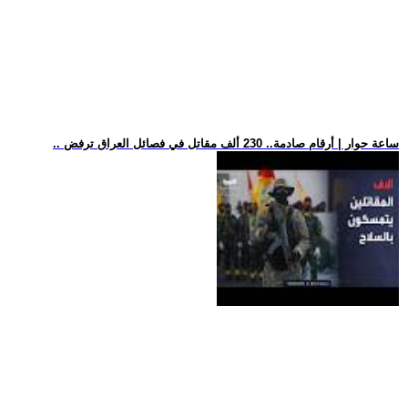
.. ساعة حوار | أرقام صادمة.. 230 ألف مقاتل في فصائل العراق ترفض