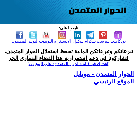
تابعونا على:
بودكاست
بنترست
تيلكرام
لينكدإن
الانستغرام
اليوتيوب
التويتر
الفيسبوك
تبرعاتكم وتبرعاتكن المالية تحفظ استقلال الحوار المتمدن،
فشاركونا في دعم استمرارية هذا الفضاء اليساري الحر
[اشترك في قناة ‫«الحوار المتمدن» على اليوتيوب]
الحوار المتمدن - موبايل
الموقع الرئيسي