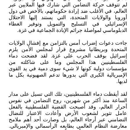
لم تتوقف حركة التضامن التي شارك فيها الملايين عبر
العالم، في الأغلب ضد إرادة حكوماتهم، بالأخص في دول
أوروبا والولايات المتحدة، التي يستند إليها الاحتلال
الإسرائيلي في التسليح والتمويل وتوفير الغطاء
الدبلوماسي لمواصلة جرائم الإبادة الجماعية في غزة.
جاءت دعوات إضراب أمس بالتزامن مع إفشال الولايات
المتحدة وبريطانيا مشروع قرار لمجلس الأمن يلزم
إسرائيل بوقف الحرب على غزة. لقد فضحت دماء
الفلسطينيين هذا المجلس وما على شاكلته من
مؤسسات دولية كونها لا شيء سوى دمية في يد القوى
الإمبريالية الكبرى التي بدورها تدعم الصهيونية بكل ما
لديها.
لقد أيقظت دماء الفلسطينيين، تلك التي تسيل على مدار
الساعة منذ أكثر من شهرين، روح التضامن في نفوس
أحرار العالم، وقد أصبحت القضية الفلسطينية بالفعل
عامل تثوير لشعوب الأرض وأعادت الاعتبار للنضال
التضامني عبر أرجاء العالم، بل وصارت أحد أهم ملامح
معارضة النظام العالمي بطابعه الرأسمالي والإمبريالي.