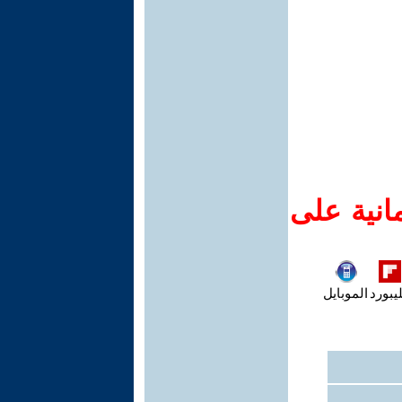
انية على
يبورد
الموبايل