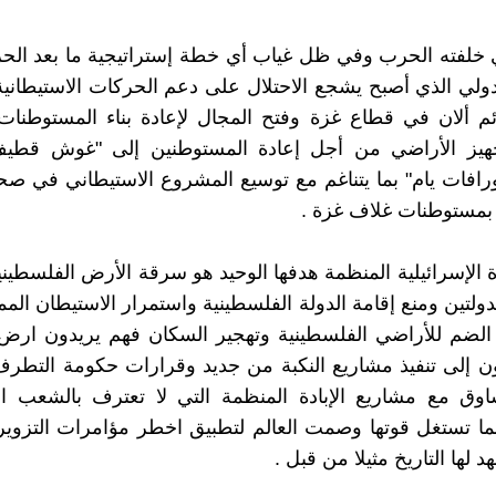
ي خلفته الحرب وفي ظل غياب أي خطة إستراتيجية ما بعد ال
ولي الذي أصبح يشجع الاحتلال على دعم الحركات الاستيطانية
ئم ألان في قطاع غزة وفتح المجال لإعادة بناء المستوطنا
هيز الأراضي من أجل إعادة المستوطنين إلى "غوش قطي
رافات يام" بما يتناغم مع توسيع المشروع الاستيطاني في صح
بمستوطنات غلاف غزة .
ة الإسرائيلية المنظمة هدفها الوحيد هو سرقة الأرض الفلسطيني
لتين ومنع إقامة الدولة الفلسطينية واستمرار الاستيطان الممن
ضم للأراضي الفلسطينية وتهجير السكان فهم يريدون ارض
ن إلى تنفيذ مشاريع النكبة من جديد وقرارات حكومة التط
اوق مع مشاريع الإبادة المنظمة التي لا تعترف بالشعب ا
ما تستغل قوتها وصمت العالم لتطبيق اخطر مؤامرات التزوي
د لها التاريخ مثيلا من قبل .