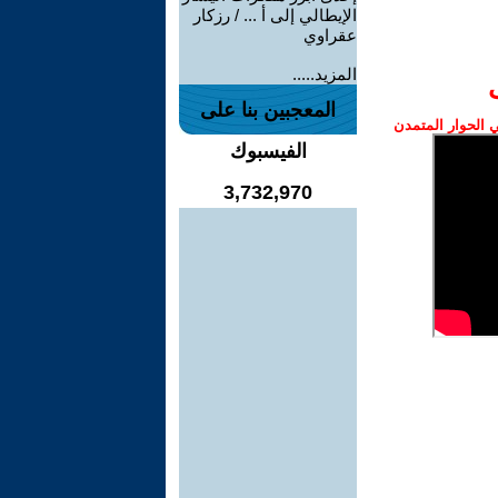
الإيطالي إلى أ ... / رزكار
عقراوي
المزيد.....
المعجبين بنا على
الحوار المتمدن
الفيسبوك
3,732,970