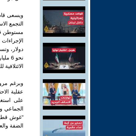
ويسعى قادة
دولار، وتسب
نحو 6
الائتلافية
عقلية الا
على استغل
الجماعي وا
"غوش قطيف"
الضفة والعودة للاستي