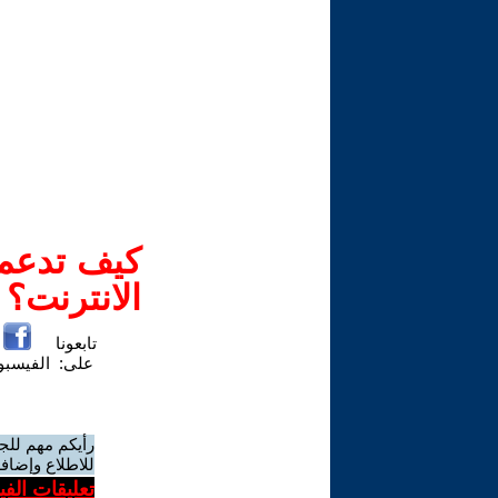
كيف تدعم-
الانترنت؟
تابعونا
على:
الفيسب
رأيكم مهم للج
للاطلاع وإضافة
تعليقات الف