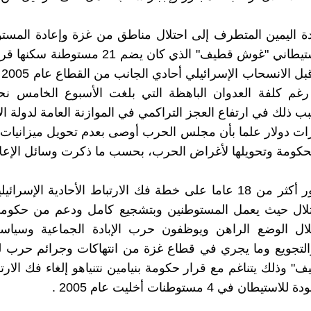
 اليمين المتطرف إلى احتلال مناطق من غزة وإعادة المستو
مست
ب ذلك في ارتفاع العجز التراكمي في الموازنة العامة لدولة الا
 مليارات دولار علما بأن مجلس الحرب أوصى بعدم تحويل ميزانيات 
 للحكومة وتحويلها لأغراض الحرب، بحسب ما ذكرت وسائل الإعلا
وبرغم مرور أكثر من 18 عاما على خطة فك الارتباط الأحادية الإس
حتلال حيث يعمل المستوطنين وبتشجيع كامل ودعم من حكوم
ال الوضع الراهن ويوظفون حرب الإبادة الجماعية وسياسة
لتجويع وما يجري في قطاع غزة من انتهاكات وجرائم حرب لل
 وذلك يتناغم مع قرار حكومة بنيامين نتنياهو إلغاء فك الار
طان في 4 مستوطنات أخليت عام 2005 .