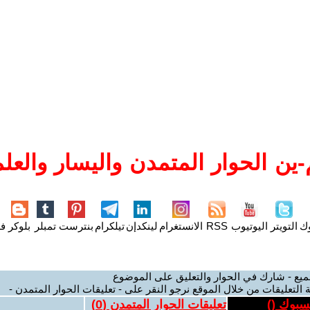
ين الحوار المتمدن واليسار والعلم
وك
التويتر
اليوتيوب
RSS
الانستغرام
لينكدإن
تيلكرام
بنترست
تمبلر
بلوكر
فل
ميع - شارك في الحوار والتعليق على الموضوع
 التعليقات من خلال الموقع نرجو النقر على - تعليقات الحوار المتمدن -
يسبوك (
)
تعليقات الحوار المتمدن (
0
)