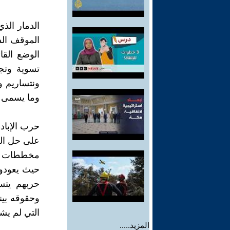
الدمار الذ
الموقف الد
الوضع القا
تسوية وتج
ونتساريم و
وما يسمى 
حرب الإباد
على حل الدو
مخططات ال
حيث يعودو
حربهم يتس
وحقوقه بين
التي لم يشه
المزيد.....