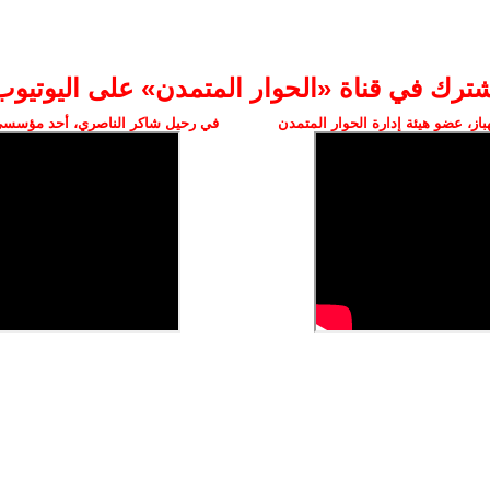
شترك في قناة «الحوار المتمدن» على اليوتيوب
ز، عضو هيئة إدارة الحوار المتمدن
في رحيل شاكر الناصري، أحد مؤسسي 