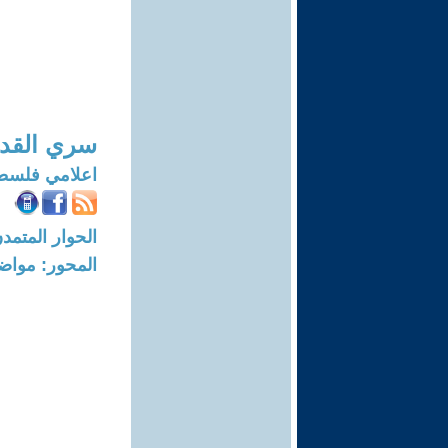
سري القد
اعلامي فلسط
الحوار المتمدن-العدد: 7796 - 23
المحور: مواض