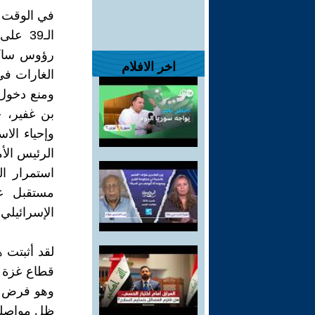
في الوقت ا
الـ39 
رؤوس ساكني
اخر الافلام
الغارات في
ومنع دخول 
وإحياء الا
الرئيس الأ
استمرار ا
مستقبل غ
الإسرائيلي
لقد أثبتت 
قطاع غزة و
وهو فرض س
ظل مواصلة 