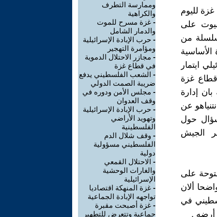
وممارسة التطرف
غزة لليوم
والكراهية
-
غزة مسرح للموت
لبيوت على
والدمار الشامل
سلسلة من
-
حرب الإبادة الإسرائيلية
ومؤامرة التهجير
 الأساسية
-
مجازر الاحتلال الدموية
لي ايتمار
في قطاع غزة
-
الشعب الفلسطيني يدفع
ة 12، بإعادة احتلال قطاع غزة
ضريبة الصمت الدولي
بان إدارة
-
مجلس الأمن ودوره في
وقف العدوان
تنياهو عن
-
حرب الإبادة الإسرائيلية
وتهويد الأراضي
سؤال حول
الفلسطينية
ر الجيش
-
وقف شلال الدم
الفلسطيني مسؤولية
دولية
-
الاحتلال القمعي
والغارات الوحشية
فتوحة على
الإسرائيلية
اضحا ألان
-
غزة المنهكة اقتصاديا
تواجهه الإبادة الجماعية
سطيني في
-
غزة أصبحت مقبرة
أرضه .
جماعية وتتعرض للتطهير