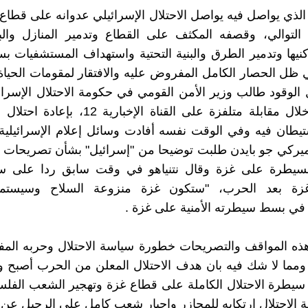
لذي يواصل فيه يواصل الاحتلال الإسرائيلي عدوانه على قطاع 
على التوالي، وقصفه المكثف على القطاع وتدمير المنازل وا
ها وتدمير الطرق والبنية التحتية واستهداف المستشفيات ب
 ظل الحصار الكامل المفروض عليه والافتقار لمقومات الحياة
الوقود طالب وزير الأمن القومي في حكومة الاحتلال الإسرائي
بن غفير، خلال مقابلة متلفزة على القناة الإخباري
ستيطان فيه وفي الوقت نفسه أفادت وسائل إعلام الإسرائيلية 
ميركي جو بايدن طلبت توضيحا من "إسرائيل" بشأن تصريحات ن
لسيطرة على غزة وقال نتنياهو في وقت سابق ردا على 
زة بعد الحرب، "ستكون غزة منزوعة السلاح وسيستم
 في بسط سيطرته الأمنية على غزة .
هذه المواقف والتصريحات خطورة سياسة الاحتلال وحربه الم
مما لا شك فيه بان هدف الاحتلال المعلن من الحرب أصبح و
يطرة الاحتلال الكاملة على قطاع غزة وتهجير الشعب الفل
الاحتلال ارتكابه للمجازر وإجبار شعب كامل على الرحيل عن 