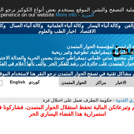
ة التصفح والنشر، الموقع يستخدم بعض أنواع الكوكيز نرجو النق
More info - المزيد
experience on our website
الفن
-
وكالة أنباء اليسار
-
وكالة أنباء العلمانية
-
وكالة أنباء العمال
-
وكا
الاقتصاد
-
اخبار الطب والعلوم
 الرئيسي لمؤسسة الحوار المتمدن
، علمانية، ديمقراطية، تطوعية وغير ربحية
ل مجتمع مدني علماني ديمقراطي حديث يضمن الحرية والعدالة الاجتم
حوار المتمدن على جائزة ابن رشد للفكر الحر والتى نالها أعلام في الفك
م مشاكل تقنية في تصفح الحوار المتمدن نرجو النقر هنا لاستخدام الموقع
كوردي
English
الاخبار
مراكز
الحوار المتمدن
ي القدوة
- حكومة التطرف تعمل على احتلال غزة
 وتبرعاتكن المالية تحفظ استقلال الحوار المتمدن، فشاركونا 
استمرارية هذا الفضاء اليساري الحر