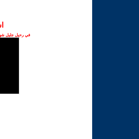
ا‫
في رحيل جليل شهبا