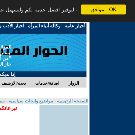
موافق - OK
لتوفير افضل خدمة لكم ولتسهيل عملي
أخبار عامة
-
وكالة أنباء المرأة
-
اخبار الأدب و
الموقع
يسارية
"من أج
حاز ال
إذا لديك
الزوار
اضافة/خدمات
بحث/الارشيف
الصفحة الرئيسية
-
مواضيع وابحاث سياسية
-
سر
تبرعاتكم