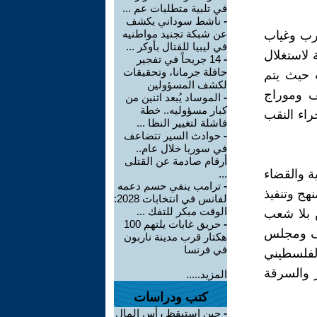
في تلبية متطلبات عم ...
-
ناشط سوداني يكشف
عن شبكة تجنيد مواطنيه
حرب وغياب
في ليبيا للقتال بأوكر ...
 لاستغلال
-
14 جريحاً في تفجير
حافلة جرمانا، وتحقيقات
ت حيث يتم
لكشف المسؤولين
ف وموراج
-
الموساد يُبعد اثنين من
كبار مسؤوليه.. خطة
راء النقب
فاشلة لتغيير النظا ...
-
حوادث السير تتضاعف
في سوريا خلال عام..
أرقام صادمة عن القتلى
ة والقضاء
...
-
ترامب ينفي حسم دعمه
هج وتنفيذ
لفانس في انتخابات 2028:
الوقت مبكر للتفك ...
 بلا شعب
-
حريق غابات يلتهم 100
رف ومجلس
هكتار قرب مدينة ناربون
في فرنسا
لفلسطيني
ر والسرقة
المزيد.....
كتب ودراسات
-
حين استيقظ رأس المال