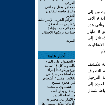
العرقي
-
مجازر وقتل جماعي
وخرق فاضح للقانون
طنين إلى
الدولي
التجمع الاستيطاني "غوش قطيف" الذي كان يضم 21 مستوطنة سكنها قرابة 9 آلاف
-
جرائم الحرب الإسرائيلية
وتقليص مساحة غزة
وطن قبل الانسحاب الإسرائيلي أحادي الجانب من القطاع عام 2005 وتأتي هذه
-
جرائم حرب وإبادة
الإجراءات رغم كلفة العدوان الباهظة التي بلغت الأسبوع الخامس نحو 9 مليار
جماعية يرتكبها الاحتلال
حتلال إلى
المزيد.....
الاتفاقيات
م .
أخبار عامة
-
الحصول على الماء
رائيلية تتكشف
بالتناوب كل 48 ساعة..
بورتوريكو تبدأ إجراءا ...
ة التطرف
-
مأساة مدرسية في
 الترحيل
تايلاند.. مقتل 7 أشخاص
في هجوم مسلح
عودة إلى
-
-عشماوي-.. محمد
تباط شمال
رمضان يعلن اسم
مسلسله الجديد
-
الإمارات.. مجموعة
-أدنوك- تؤكد استمرارها