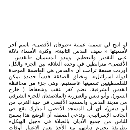
لو اتيح لي تسمية عملية «طوفان الأقصى» باسم آخر
لأسميتها « سيف القدس الثانية»، وكثرة الأسماء دلالة
على التقدير والتعظيم، ويبدو المسميان «القدس -
الأقصى» مترابطين في وحدة العلاقة بين الجزء والكل،
أوردت صفقة ترامب أن «القدس هي العاصمة الموحدة
لدولة اسرائيل»، وتختلق الصفقة قدساً جديدة يمكن
للفلسطينيين تسميتها عاصمتهم، وهي جزء من محافظة
القدس الشرقية، تضم كفر عقب وشعفاط ( خارج
السور)، وأبو ديس والعيزرية (الملاصقتان للجزء الشرقي
من مدينة القدس، والمسجد الأقصى في جهة الغرب من
أبو ديس)، أي أن المسجد الأقصى المبارك يقع في
الجانب الإسرائيلي، وتدعي الصفقة أن الوضع هذا يسمح
للناس من جميع الأديان بالصلاة في «جبل الهيكل»
بطريقة تحترم ديانتهم مع الأخذ بعين الاعتبار أوقات