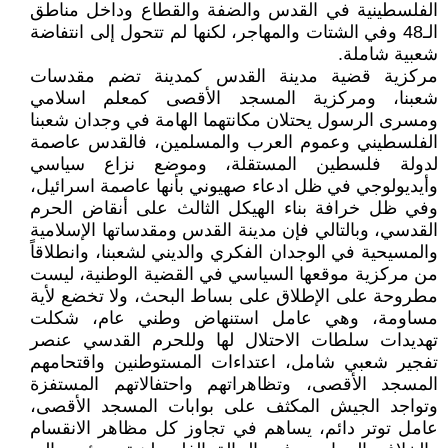
الفلسطينية في القدس والضفة والقطاع وداخل مناطق
الـ48 وفي الشتات والمهاجر، لكنها لم تتحول إلى انتفاضة
شعبية شاملة.
مركزية قضية مدينة القدس كمدينة تضم مقدسات
شعبنا، ومركزية المسجد الأقصى كمعلم اسلامي
ومسرى الرسول يحتلان مكانتهما الهامة في وجدان شعبنا
الفلسطيني وعموم العرب والمسلمين، فالقدس عاصمة
لدولة فلسطين المستقلة، وموضع نزاع سياسي
وأيديولوجي في ظل ادعاء صهيوني بأنها عاصمة اسرائيل،
وفي ظل خرافة بناء الهيكل الثالث على أنقاض الحرم
القدسي، وبالتالي فإن مدينة القدس ومقدساتها الإسلامية
والمسيحية في الوجدان الفكري والديني لشعبنا، وانطلاقاً
من مركزية موقعها السياسي في القضية الوطنية، ليست
مطروحة على الإطلاق على بساط البحث، ولا تخضع لأية
مساومة، وهي عامل استنهاض وطني عام، شكلت
تهديدات سلطات الاحتلال لها وللحرم القدسي عنصر
تفجير شعبي شامل، اعتداءات المستوطنين واقتحامهم
المسجد الأقصى، وتظاهراتهم واحتفالاتهم المستفزة
وتواجد الجيش المكثف على بوابات المسجد الأقصى،
عامل توتر دائم، يساهم في تجاوز كل مظاهر الانقسام