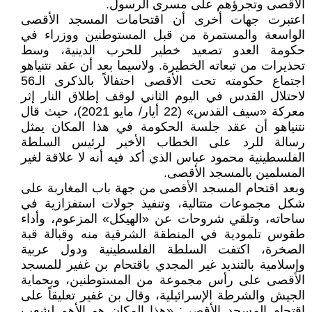
الأقصى وتجرؤهم على مسرى الرسول.
اعتبرت جهات أخرى أن اقتحامات المسجد الأقصى
الواسعة والمستمرة من قبل المستوطنين ووزراء في
حكومة العدو تصعيد خطير للحرب الدينية، وسط
تحذيرات من تبعاته الخطيرة. ولاسيما بعد أن عقد نتنياهو
اجتماع حكومته تحت الأقصى احتفالاً بالذكرى الـ56
لاحتلال القدس في اليوم الثاني لوقف إطلاق النار إثر
معركة «سيف القدس» (22 أيار/ مايو 2021)، حيث قال
نتنياهو أن عقد جلسة الحكومة في هذا المكان يمثل
رسالة للرد على الخطاب الأخير لرئيس السلطة
الفلسطينية محمود عباس الذي أكد فيه أنه لا علاقة لغير
المسلمين بالمسجد الأقصى.
وبعد اقتحام المسجد الأقصى من جهة باب المغاربة على
شكل مجموعات متتالية، وتنفيذ جولات استفزازية في
ساحاته، وتلقي شروحات عن «الهيكل» المزعوم، وأداء
طقوس تلمودية في المنطقة الشرقية منه وقبالة قبة
الصخرة، اكتفت السلطة الفلسطينية ودول عربية
وإسلامية بالتنديد غير المجدي باقتحام بن غفير للمسجد
الأقصى على رأس مجموعة من المستوطنين، وبحماية
الجيش والشرطة الإسرائيلية، وقال بن غفير تعليقاً على
اقتحام المسجد الأقصى: «هذا المكان هو الأهم لشعب