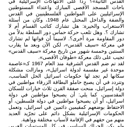
القدس الثانية»؟ رداً على الانتهاكات الإسرائيلية في
باحات المسجد الأقصى المبارك واعتداء المستوطنين
الإسرائيليين على المواطنين الفلسطينيين في القدس
والضفة والداخل المحتل عام 1948، وكان من أسئلة
الاستغراب والحيرة: هل تشارك كتائب القسام أم لا
تشارك ؟. وهل تلعب حركة حماس دور السلطة بدلاً من
دور المقاومة مرة أخرى؟. لاسيما أن قواتها لم تشارك
في معركة «سيف القدس»، لكن الآن وبعد ما يقارب
السنتين وخمسة شهور من تاريخ معركة «سيف القدس»
تجيب على ذلك معركة «طوفان الأقصى».
لقد تم ضم القدس الشرقية منذ العام 1967 كـ«عاصمة
موحدة غير مقسمة لدولة اسرائيل»، ومازالت مشكلة
سكانها لم تجد لها حكومات اسرائيل الحل المناسب،
وتتردد في أن يصبح حاملو البطاقة الزرقاء مواطنين في
دولة إسرائيل، منحت صفقة القرن ثلاث خيارات للسكان
المقدسيين، كما يلي: أن يصبحوا مواطنين في دولة
اسرائيل، أو أن يصبحوا مواطنين في دولة فلسطين، أو
الاحتفاظ بوضعهم كمقيمين دائمين في اسرائيل، وتعمل
الحكومات الإسرائيلية بشكل دائم على تجرّيد العديد
منهم من حقهم في الإقامة لأسباب مختلفة وواهية.
ولم يكن الحراك السياسي في كل المستويات العربي