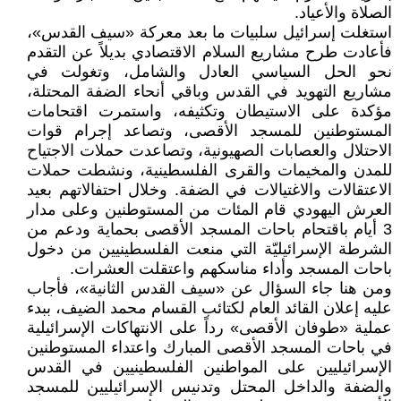
الصلاة والأعياد.
استغلت إسرائيل سلبيات ما بعد معركة «سيف القدس»،
فأعادت طرح مشاريع السلام الاقتصادي بديلاً عن التقدم
نحو الحل السياسي العادل والشامل، وتغولت في
مشاريع التهويد في القدس وباقي أنحاء الضفة المحتلة،
مؤكدة على الاستيطان وتكثيفه، واستمرت اقتحامات
المستوطنين للمسجد الأقصى، وتصاعد إجرام قوات
الاحتلال والعصابات الصهيونية، وتصاعدت حملات الاجتياح
للمدن والمخيمات والقرى الفلسطينية، ونشطت حملات
الاعتقالات والاغتيالات في الضفة. وخلال احتفالاتهم بعيد
العرش اليهودي قام المئات من المستوطنين وعلى مدار
3 أيام باقتحام باحات المسجد الأقصى بحماية ودعم من
الشرطة الإسرائيليّة التي منعت الفلسطينيين من دخول
باحات المسجد وأداء مناسكهم واعتقلت العشرات.
ومن هنا جاء السؤال عن «سيف القدس الثانية»، فأجاب
عليه إعلان القائد العام لكتائب القسام محمد الضيف، ببدء
عملية «طوفان الأقصى» رداً على الانتهاكات الإسرائيلية
في باحات المسجد الأقصى المبارك واعتداء المستوطنين
الإسرائيليين على المواطنين الفلسطينيين في القدس
والضفة والداخل المحتل وتدنيس الإسرائيليين للمسجد