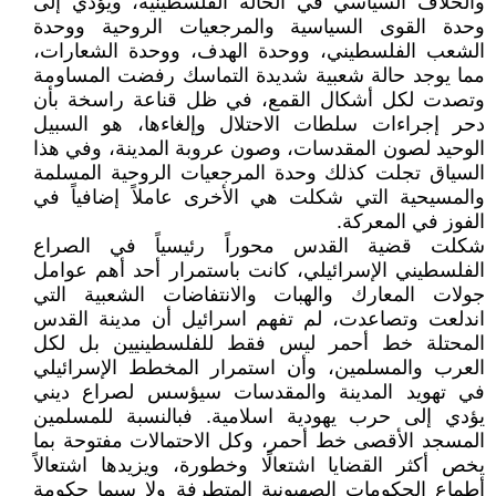
والخلاف السياسي في الحالة الفلسطينية، ويؤدي إلى
وحدة القوى السياسية والمرجعيات الروحية ووحدة
الشعب الفلسطيني، ووحدة الهدف، ووحدة الشعارات،
مما يوجد حالة شعبية شديدة التماسك رفضت المساومة
وتصدت لكل أشكال القمع، في ظل قناعة راسخة بأن
دحر إجراءات سلطات الاحتلال وإلغاءها، هو السبيل
الوحيد لصون المقدسات، وصون عروبة المدينة، وفي هذا
السياق تجلت كذلك وحدة المرجعيات الروحية المسلمة
والمسيحية التي شكلت هي الأخرى عاملاً إضافياً في
الفوز في المعركة.
شكلت قضية القدس محوراً رئيسياً في الصراع
الفلسطيني الإسرائيلي، كانت باستمرار أحد أهم عوامل
جولات المعارك والهبات والانتفاضات الشعبية التي
اندلعت وتصاعدت، لم تفهم اسرائيل أن مدينة القدس
المحتلة خط أحمر ليس فقط للفلسطينيين بل لكل
العرب والمسلمين، وأن استمرار المخطط الإسرائيلي
في تهويد المدينة والمقدسات سيؤسس لصراع ديني
يؤدي إلى حرب يهودية اسلامية. فبالنسبة للمسلمين
المسجد الأقصى خط أحمر، وكل الاحتمالات مفتوحة بما
يخص أكثر القضايا اشتعالًا وخطورة، ويزيدها اشتعالاً
أطماع الحكومات الصهيونية المتطرفة ولا سيما حكومة