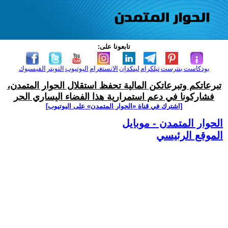
تابعونا على:
بودكاست
بنترست
تيلكرام
لينكدإن
الانستغرام
اليوتيوب
التويتر
الفيسبوك
تبرعاتكم وتبرعاتكن المالية تحفظ استقلال الحوار المتمدن،
فشاركونا في دعم استمرارية هذا الفضاء اليساري الحر
[اشترك في قناة ‫«الحوار المتمدن» على اليوتيوب]
الحوار المتمدن - موبايل
الموقع الرئيسي