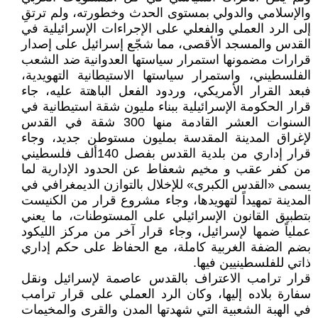
والإسلامي والدولي بمستوى الحدث وخطورته، ولم ترتقِ
إلى الرد العملي والفعلي على الإجراءات الإسرائيلية في
القدس والمسجد الأقصى، مما شجّع إسرائيل على إصدار
قرارات مضمونها استمرار سياستها العدوانية ضد الشعب
الفلسطيني، واستمرار سياستها الاستيطانية التهويدية،
فبعد القرار الأمريكي، وردود الفعل الباهتة عليه، جاء
قرار الحكومة الإسرائيلية ببناء مليون شقة استيطانية في
السنوات العشر القادمة منها 300 شقة في القدس
لإغراق المدينة المقدسة بمليون مستوطن جديد، وجاء
قرار إداري من بلدية القدس بفصل 140ألف فلسطيني
من كفر عقب و مخيم شعفاط عن الحدود الإدارية لما
يسمى «القدس الكبرى» للإخلال بالتوازن الديمغرافي في
المدينة تمهيداً لتهويدها، وجاء مشروع قرار من الكنيست
بتطبيق القانون الإسرائيلي على المستوطنات، ما يعني
عملياً ضمها لإسرائيل، وجاء قرار آخر من مركز الليكود
بضم الضفة الغربية كاملة، مع الحفاظ على حكم إداري
ذاتي للفلسطينيين فيها.
قرار ترامب الاعتراف بالقدس عاصمة لإسرائيل ونقل
سفارة بلاده إليها، وكان الرد العملي على قرار ترامب
في الهبة الشعبية التي شهدتها المدن والقرى والمخيمات