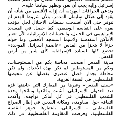
إسرائيل وإليه يجب أن نعود ونظهر سيادتنا عليه».
وتدعي الخرافات اليهودية أن إزالة الأقصى من شأنه أن
يقود إلى هيكل سليمان المدمر، ولأن شروط الهدم لم
تتوفر حتى الآن أفسحت سلطات الاحتلال لحل مؤقت
يقوم على التقاسم الوظيفي، كما حصل في المسجد
الابراهيمي في الخليل، والحسابات الإسرائيلية الآن تعتبر
الأماكن المقدسة ولاسيما المسجد الأقصى وما حوله
جزءاً لا يتجزأ من القدس «عاصمة اسرائيل الموحدة»
تخضع كلها للسيادة الإسرائيلية كأي شبر من أرض
القدس.
مدينة القدس أصبحت محاطة بكم من المستوطنات،
وبكم من المستوطنين لم تكن بهذه الأعداد، ولم تكن
محاطة بجدار فصل عنصري يفصلها عن محيطها
الفلسطيني في الضفة الغربية.
«سيف القدس» وغيرها من المعارك التي خاضتها غزة
ضد العدوان الإسرائيلي، أتثبتت وقائعها ونتائجها وحدة
الشعب الفلسطيني في كل أماكن تواجده، وأكدت
التفافه حول مقاومته، ومكانة القدس في إطار الصراع
الفلسطيني - الإسرائيلي، باعتبارها جوهر القضية
الفلسطينية، وفرضت المقاومة الفلسطينية في ذلك