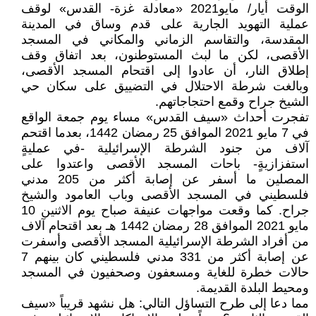
الوقت أيار/ مايو2021 «معادلة غزة- القدس» لوقف
عملية التهويد الجارية على قدم وساق في المدينة
المقدسة، والتقاسم الزماني والمكاني في المسجد
الأقصى، لكن ما لبث المستوطنون، بعد اتفاق وقف
إطلاق النار، أن عادوا إلى اقتحام المسجد الأقصى،
وبالغت شرطة الاحتلال في التضييق على سكان حي
الشيخ جراح وقمع احتجاجاتهم.
تفجرت أحداث «سيف القدس» مساء يوم جمعة الواقع
في 7 مايو 2021 الموافق 25 رمضان 1442، بعدما اقتحم
آلاف من جنود الشرطة الإسرائيلية -في عمليةٍ
استفزازيةٍ- باحات المسجد الأقصى واعتدوا على
المصلين ما أسفر عن إصابة أكثر من 205 مدني
فلسطيني في المسجد الأقصى وباب العامود والشيخ
جراح. كما وقعت مواجهات عنيفة صباح يوم الاثنين 10
مايو 2021 الموافق 28 رمضان 1442 هـ بعد اقتحام آلاف
من أفراد الشرطة الإسرائيلية المسجد الأقصى وأسفرت
عن إصابة أكثر من 331 مدني فلسطيني كان بينهم 7
حالات خطرة للغاية ومسعفون وصحفيون في المسجد
ومحيط البلدة القديمة.
مما دعا إلى طرح التساؤل التالي: هل نشهد قريباً «سيف