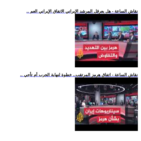
.. نقاش الساعة - هل يعرقل المرشد الإيراني الاتفاق الإيراني العم
.. نقاش الساعة - اتفاق هرمز المرتقب.. خطوة لنهاية الحرب أم تأجي