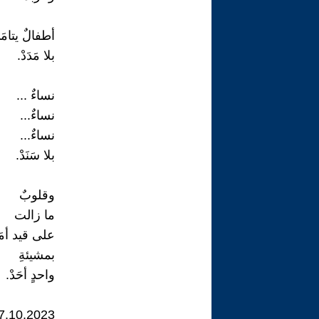
أطفالٌ يتام
بلا مَدَدْ.
نساءٌ ...
نساءٌ...
نساءٌ...
بلا سَنَدْ.
وقلوبٌ
ما زالت
على قيد أمَ
بمشيئةِ
واحدٍ أحَدْ.
7.10.2023