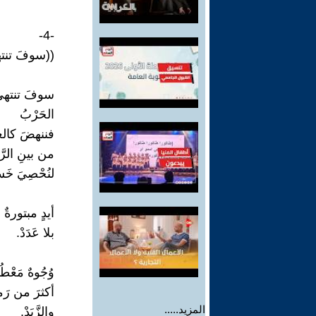
-4-
((سوفَ تنت
سوفَ تنته
الحَرْبُ
فننهضَ كالعن
من بينِ الرَّ
لنُحْصِيَ خَس
أيدٍ مبتورةٌ
بلا عَدَدْ.
وُجُوهٌ مَعْطُو
أكثرَ من رَم
المزيد.....
والزَّبَدْ.