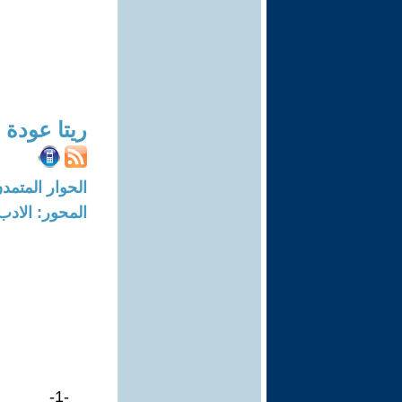
ريتا عودة
الحوار المتمدن-العدد: 7777 - 23
المحور: الادب
-1-