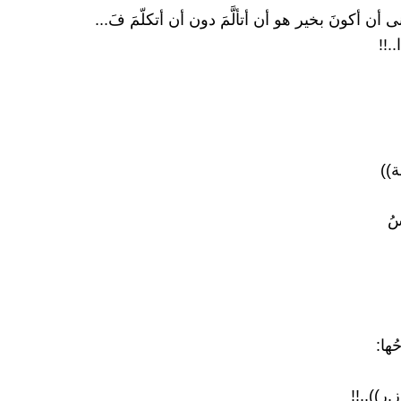
أن أكونَ بخير هو أن أتألَّمَ دون أن أتكلّمَ فَ...
..!!
ة))
سُ
ُها:
ِ.ر))..!!