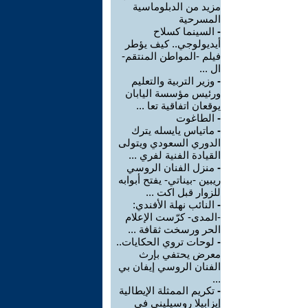
مزيد من الدبلوماسية
المسرحية
-
السينما كسلاح
أيديولوجي.. كيف يؤطر
فيلم -المواطن المنتقم-
ال ...
-
وزير التربية والتعليم
ورئيس مؤسسة اليابان
يوقعان اتفاقية تعا ...
-
الطاغوت
-
ماتياس يايسله يترك
الدوري السعودي ويتولى
القيادة الفنية لفري ...
-
منزل الفنان الروسي
ريبين -بيناتي- يفتح أبوابه
للزوار قبل اكت ...
-
النائب نهلة الأفندي:
-المدى- كرّست الإعلام
الحر ورسخت ثقافة ...
-
لوحات تروي الحكايات..
معرض يحتفي بإرث
الفنان الروسي إيفان بي
...
-
تكريم الممثلة الإيطالية
إيزابيلا روسيليني في