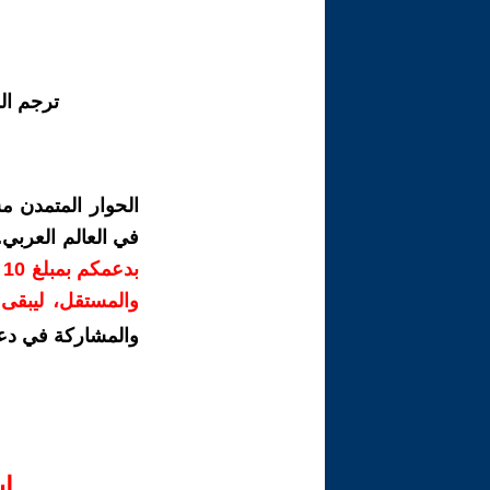
ترجم ال
الحوار المتمدن م
في العالم العربي
ب
والمستقل، ليبقى ص
والمشاركة في دع
ا‫