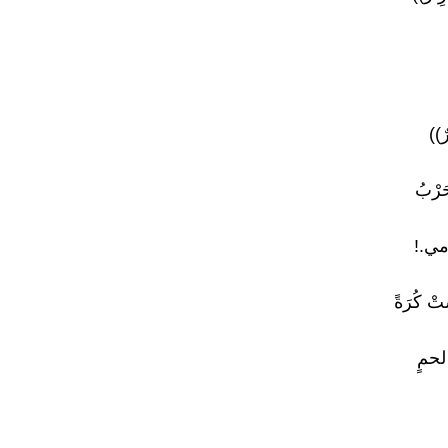
ٌ))
َرْبُ
َمي.!
ْ كُرَةً
لحمٍ