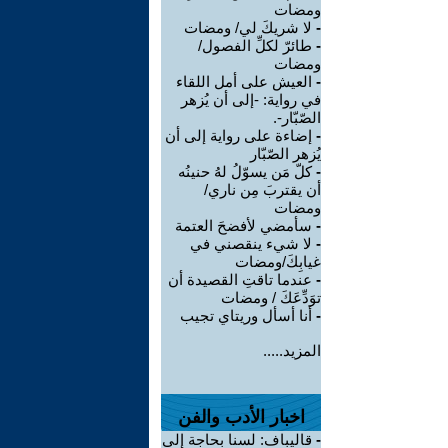
ومضات
-
لا شريكَ لي/ ومضات
-
طائرّ لكلِّ الفصول/
ومضات
-
العيش على أمل اللقاء
في رواية: -إلى أن يُزهر
الصّبّار-.
-
إضاءة على رواية إلى أن
يُزهر الصّبّار
-
كلّ مَن يسوّلُ لهُ حنينُه
أن يقتربَ مِن ناري/
ومضات
-
سأمضي لأفضحَ العتمة
-
لا شيء ينقصني في
غيابِكَ/ومضات
-
عندما تاقتِ القصيدة أن
توَدِّعَكَ / ومضات
-
أنا أسأل وريتاي تجيب
المزيد.....
اخبار الأدب والفن
-
قاليباف: لسنا بحاجة إلى