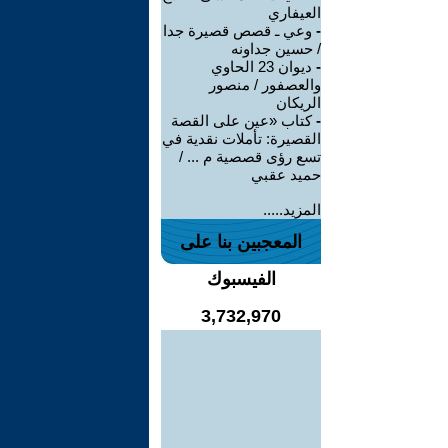
العيفاري
-
وعي ـ قصص قصيرة جدا
/ حسين جداونه
-
ديوان 23 الحاوي
والعصفور / منصور
الريكان
-
كتاب «عين على القصة
القصيرة: تأملات نقدية في
تسع رؤى قصصية م ... /
حميد عقبي
المزيد.....
المعجبين بنا على
الفيسبوك
3,732,970