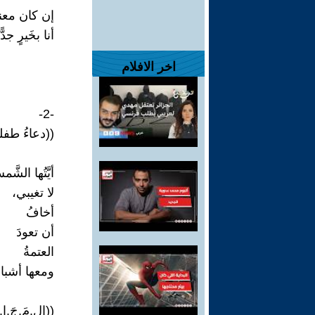
إن كان معنى 
أنا بخَيرٍ جدًّا
اخر الافلام
-2-
((دعاءُ طفل
أيَّتُها الشَّم
لا تغيبي،
أخافُ
أن تعودَ
العتمةُ
ومعها أشباح
((ال.مَ.جَ.ا.ز