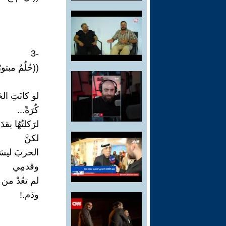
-3
((حُلُمٌ مبتور
لو كانَتِ الح
كُرَةً...
لرَكلتُهُا بقد
لكنَّ
الحربَ ليسَت
وقدمِي
لم تعُدْ من 
ودَم.!