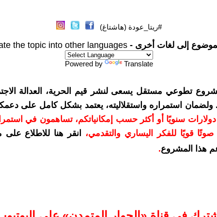
#ريتا_عودة (هاشتاغ)
موضوع إلى لغات أخرى -
ate the topic into other languages
Powered by
Translate
شروع تطوعي مستقل يسعى لنشر قيم الحرية، العدالة الاجتم
. ولضمان استمراره واستقلاليته، يعتمد بشكل كامل على دعمك
دعمكم بمبلغ 10 دولارات سنويًا أو أكثر حسب إمكانياتكم، تساهمون في استم
وتًا قويًا للفكر اليساري والتقدمي
،
انقر هنا للاطلاع على 
م هذا المشروع
.
شترك في قناة «الحوار المتمدن» على اليوتيوب