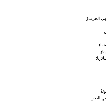
هي الحرب))
ي
قاءِ
مادِ
ائرَنا:
بَةٌ
لِ البحرِ