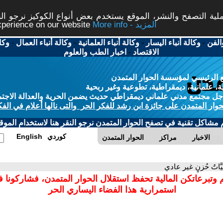
ة التصفح والنشر، الموقع يستخدم بعض أنواع الكوكيز نرجو النق
More info - المزيد
experience on our website
الفن
-
وكالة أنباء اليسار
-
وكالة أنباء العلمانية
-
وكالة أنباء العمال
-
وكا
الاقتصاد
-
اخبار الطب والعلوم
 الرئيسي لمؤسسة الحوار المتمدن
، علمانية، ديمقراطية، تطوعية وغير ربحية
ل مجتمع مدني علماني ديمقراطي حديث يضمن الحرية والعدالة الاجتم
حوار المتمدن على جائزة ابن رشد للفكر الحر والتى نالها أعلام في الفك
م مشاكل تقنية في تصفح الحوار المتمدن نرجو النقر هنا لاستخدام الموقع
كوردي
English
الاخبار
مراكز
الحوار المتمدن
َّاتُ حُزنٍ غير عادي
 وتبرعاتكن المالية تحفظ استقلال الحوار المتمدن، فشاركونا 
استمرارية هذا الفضاء اليساري الحر