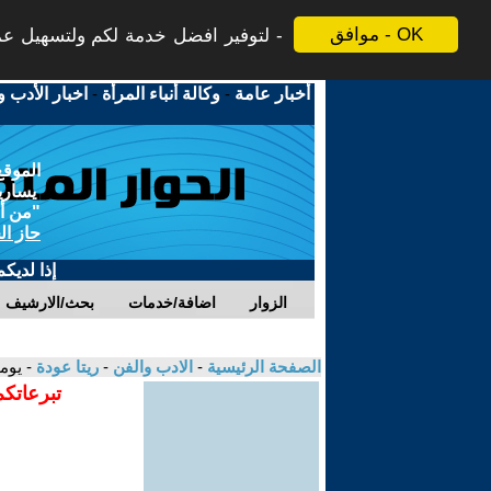
موافق - OK
لتوفير افضل خدمة لكم ولتسهيل عملي
أخبار عامة
-
وكالة أنباء المرأة
-
اخبار الأدب و
الموقع
يسارية
"من أج
حاز ال
إذا لديك
الزوار
اضافة/خدمات
بحث/الارشيف
الصفحة الرئيسية
-
الادب والفن
-
ريتا عودة
- يومي
تبرعاتكم