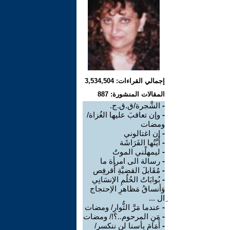
إجمالي القراءات: 3,534,504
المقالات المنشورة: 887
-
الشَّجرة/ق.ق.ج.
-
وإن تعاقبَ عليها الغُزاة/
ومضات
-
إن اغتالوني
-
أَيَّتُها الفَرَاشَة
-
ليمهلْني الموتُ
-
رسالة الى امرأة ما
-
مُقَابلَ القضيَّةِ أُقرفِص
-
بُوابَاتُ الحُلُمِ الإنسَانِي
وَأنساقُ مَظاهرِ الاِحتجاج
ِال ...
-
عندما مَرَّ الثُّوارِ/ ومضات
-
مَنِ المرحوم..؟!/ ومضات
-
أَمَامَ يأسنا لن ننكسر/