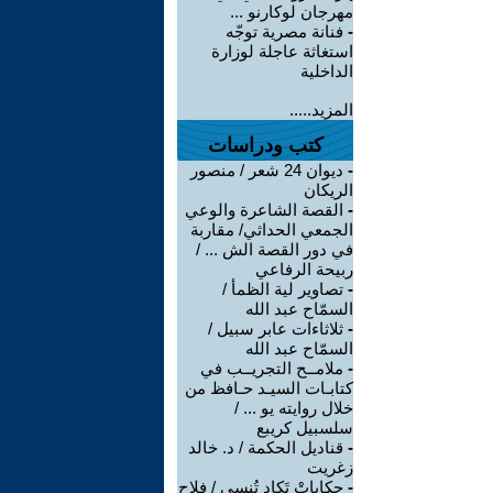
مهرجان لوكارنو ...
-
فنانة مصرية توجّه
استغاثة عاجلة لوزارة
الداخلية
المزيد.....
كتب ودراسات
-
ديوان 24 شعر / منصور
الريكان
-
القصة الشاعرة والوعي
الجمعي الحداثي/ مقاربة
في دور القصة الش ... /
ربيحة الرفاعي
-
تصاوير لية الظمأ /
السمّاح عبد الله
-
ثلاثاءات عابر سبيل /
السمّاح عبد الله
-
ملامــح التجريــب في
كتابـات السيـد حـافظ من
خلال روايته يو ... /
سلسبيل كريبع
-
قناديل الحكمة / د. خالد
زغريت
-
حكاياتْ تَكاد تُنسى / فلاح