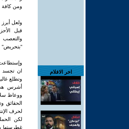
ومن كافة أ
ولعل أبرز م
قبل الأحز
والتعصب ا
"بتحريض" و
وإستطاعت، 
ان تجسد بأ
اخر الافلام
وتطلع غالب
أشرس هجمة
ووعاظ سلاط
الحقائق وت
لحرف الإنت
لكن الحمل
غطرستها با