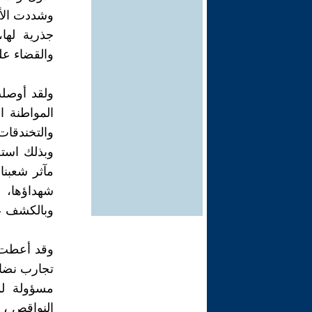
وشددت الأن
جذرية لها
والقضاء علىي
ولقد أوصل
المواطنة ا
والتخندقات 
وبذلك استح
مآثر شعبنا
شهداؤها، و
وبالكشف عن
تجارب نضال
مسؤولة لم
النواقص ، 