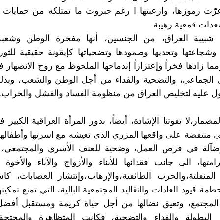
عرّت رموزها، وارعبتها ا رغم جبروت ما تمتلكه من حمايات
دات قمعية رهيبة.
 شبيبة العراق، من الجنسين، أنها مفخرة الوطن وشعب
 وشجاعتها وتحديها وصمودها وتضحياتها كإيقونة حقيقية للثو
مما زادها فخراً وإعتزازاً إندماجها الملحوظ مع روح الانصهار 
 الجماعي، والتضحية والفداء من أجل الوطن والشعب، وبذ
ول عليه لتخليص العراق من منظومة الفساد والفشل والخراب.
ضمار،لا تفوتنا الإشادة، أيضاً، بدور المرأة العراقية الكبير 
منتفضة على واقعها المزري الذي تعيشه مع اسرتها وأطفاله
ضآلة في فرص العمل، وضحية للعنف الأسري والمجتمعي، و
رامتها، الى جانب فقدانها للأبناء والأزواج والآباء والأخ
لمنفلتة،والحرب الطائفية،والإرهاب،وإنتشار العصابات، كا
ة قيود العادات والتقاليد المجتمعية البالية، التي تمنع تمكين
المجتمع، وتعيق نضالها من أجل حياة كريمة ومستقبل أفض
البطولة والفداء والتضحية، فكانت المتظاهرة والمحتجة 