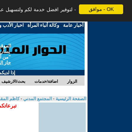
موافق - OK
لتوفير افضل خدمة لكم ولتسهيل عملي
أخبار عامة
-
وكالة أنباء المرأة
-
اخبار الأدب و
الموقع
يسارية
"من أج
حاز ال
إذا لديك
الزوار
اضافة/خدمات
بحث/الارشيف
الصفحة الرئيسية
-
المجتمع المدني
-
كاظم المق
تبرعاتكم