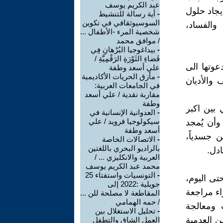
عبد الكريم يوسف
يجاد حلول
-
أية رسالة للتنشيط
السوسيوثقافي في تكوين
والفساد،
شخصية المرء -الأطفال ...
/ موافق محمد
-
بيداغوجيا البُرْهانِ فِي
فَضاءِ الثَوْرَةِ الرَقْمِيَّةِ /
وتها الى
علي أسعد وطفة
-
مأزق الحريات الأكاديمية
 والأديان
في الجامعات العربية:
مقاربة نقدية / علي أسعد
وطفة
بين اكبر
-
العدوانية الإنسانية في
سيكولوجيا فرويد / علي
وأن يُمجد
أسعد وطفة
ن جسدياً،
-
الاتصالات الخاصة
بالراديو البحري باللغتين
دل.
العربية والانكليزي ... /
محمد عبد الكريم يوسف
-
التونسيات واستفتاء 25
ضة تشرين، ومعها الحركة الاحتجاجية منذ شباط 2011 وحتى اليوم،
جويلية :2022 إلى
اء مراجعة
المقاطعة لا مصلحة للن ...
/ حمه الهمامي
 ومعالجة
-
تحليل الاستغلال بين
ن العدمية
العمل الشاق والتطفل