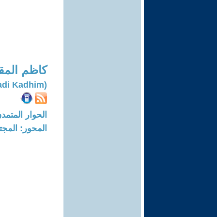
كاظم المق
(Al-muqdadi Kadhim)
الحوار المتمدن-العدد: 7755 - 23
المحور: المجت