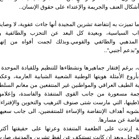
شكال العنف والجريمة والإعتداء على حقوق الإنسان..
ا تميزت به إنتفاضة تشرين المجيدة أنها جاءت عفوية، لا وصاية
اب السياسية، وبعيدة كل البعد عن التحزب والطائفية وا
لمذهبي والطائفي والقومي.وبذلك لجمت أفواه من إتهمو
"بدعم أجنبي"..
برغم إفتقار جماهيرها ونشطاءها للتنظيم وللقيادة الموحدة 
روع الأمثلة هويتها الوطنية الشعبية الشبابية العارمة، وع
ية الطيف العراقي والمواطنين غير المنتفعين من مغانم السلط
 مسعورة من جانب القوى المتنفذة والفاسدة، وإعلامها 
ينها، التي مارست شتى صنوف الترهيب والتخوين والإفتراءا
شويه أهداف الإنتفاضة والإساءة للمنتفضين، الى جانب سعيه
فاضة عن مسارها.
ة إرتدت على الطغمة المتنفذة وعرتها على حقيقتها أكث
لوحل.وبعد ان كانت تستنكف عن لفظ تشرين والمدنية، صارت 