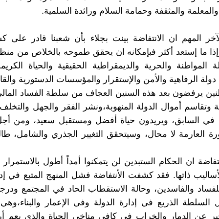
المعلمة والمثقفة وحمامة السلام ورائدة السلمية.
خر المهم ان الانتفاضة بينت بجلاء بأن شعبنا قادر على ك
ذا ما إستعد أكثر فبإمكانه ان يحقق طموحه بالخلاص من منظو
ة المواطنة والحرية والديمقراطية الحقيقية والحياة الكريمة
 دولة الرفاهية والأمن والإستقرار والمؤسسات الدستورية والقان
نين يرفضون بعد هذه السنين العجاف من سلطة الفساد المالي
وتقاسم أموال الدولة المنهوبة،ونشر الفقر والجهل والتخل
 في السابق، ويريدون حياة أفضل ومستقبل سعيد، ومن أج
ورة العارمة لا محال، وسيتحقق التغيير الجذري والشامل، طا
تفاضة ان الحكام الستبدين لن يتمكنوا أمداً أطول بالاستمرار
لأساليب ذاتها. فقد كشفت الأنتفاضة فشل المنهج المتبع في إدا
فساد والفاسدين، وحالة الاستقطاب الحاد في المجتمع ودرجة
السلطة الذريع في إدارة الدولة وفي الإعمار والبناء،وهي
خير عن الدمار والخراب في كافي مناخي الحياة والذي يعم أرجا