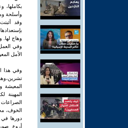
بكاملها، و
وأسلحة ومع
وقد أثبتت
بإستعدادها
وهاج لها. و
وفي العمل
الأمل المع
وفي هذا الم
تشرين،وهي 
المعيشة و
المهينة لك
الصراعات ا
الخوف، محطم
دورها في 
أروع صور 