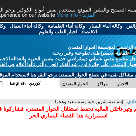
ة التصفح والنشر، الموقع يستخدم بعض أنواع الكوكيز نرجو النق
More info - المزيد
experience on our website
الفن
-
وكالة أنباء اليسار
-
وكالة أنباء العلمانية
-
وكالة أنباء العمال
-
وكا
الاقتصاد
-
اخبار الطب والعلوم
 الرئيسي لمؤسسة الحوار المتمدن
، علمانية، ديمقراطية، تطوعية وغير ربحية
ل مجتمع مدني علماني ديمقراطي حديث يضمن الحرية والعدالة الاجتم
حوار المتمدن على جائزة ابن رشد للفكر الحر والتى نالها أعلام في الفك
م مشاكل تقنية في تصفح الحوار المتمدن نرجو النقر هنا لاستخدام الموقع
كوردي
English
الاخبار
مراكز
الحوار المتمدن
دادي
- إنتفاضة تشرين حية وستستعيد وهجها
 وتبرعاتكن المالية تحفظ استقلال الحوار المتمدن، فشاركونا 
استمرارية هذا الفضاء اليساري الحر