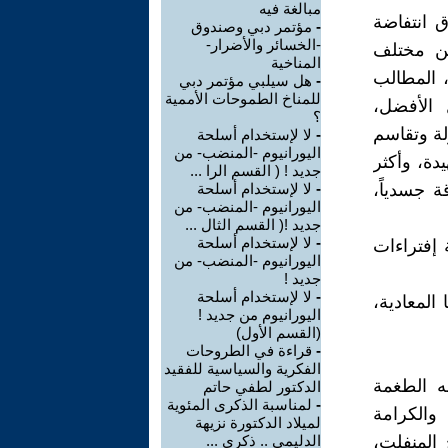
مبالغة فيه
ق انتفاضة
-
مؤتمر دبي وصندوق
-الخسائر والأضرار-
ت من مختلف
المناخية
، المطالب
-
هل سيلبي مؤتمر دبي
للمناخ الطموحات الأممية
 الأفضل،
؟
لة وتقاسم
-
لا لإستخدام أسلحة
اليورانيوم -المنضب- من
دة، وأكثر
جديد ! ( القسم الرا ...
 جسدياً،
-
لا لإستخدام أسلحة
اليورانيوم -المنضب- من
جديد !( القسم الثال ...
-
لا لإستخدام أسلحة
 إفتراءات
اليورانيوم -المنضب- من
جديد !
-
لا لإستخدام أسلحة
المعادية،
اليورانيوم من جديد !
(القسم الأول)
-
قراءة في الطروحات
الفكرية والسياسية للفقيد
ه الطغمة
الدكتور لطفي حاتم
-
لمناسبة الذكرى المئوية
والكرامة
لميلاد الدكتورة نزيهة
 المنفلت،
الدليمي .. ذكري ...