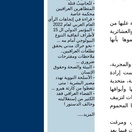
-
لتُحاسِبُ قتلة
المتظاهرين العراقيين
محكمة خاصة
-
قراءة في إتجاهات الرأي
 عليها من
العام العربي لعام 2022
-
المؤتمر الدولي ال 15
لعشائرية
لأطراف اتفاقية التنوع
ها بأنها
البيولوجي أمام مه ...
-
نحو حراك مدني يحقق
تطلعات العراقيين..
ملاحظات ومقترحات
ضروري ...
والمجربة،
-
البيئة والصحة وحقوق
كست إرادة
الإنسان
-
الأسلحة النووية تهدد
ة، متحدية
مصير البشرية : متى
تتعظوا من كارثة هيرو ...
وأبواقها
-
القضاء العراقي فقد
ت لتزييف
الكثير من إستقلاليته
وخالف الدستور !
ا المحموم
المزيد.....
ر، ومرغت
فيما بعد