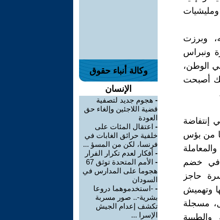
 ومليشيات
ه، وبرزت
رة ونبراس
في الوطن،
وكالة أنباء حقوق
لك أصبحت
الإنسان
-
هجوم جديد لتصفية
قضية اللاجئين وإلغاء حق
العودة
في إنتفاضة
-
اعتقال المئات على
ا من بؤس
خلفية حرائق الغابات في
فرنسا، لكن من المسؤ ...
المعاملة
-
أفكار لعدم تكرار الفرار
وة في خضم
-
الأمم المتحدة توثق 67
هجوما على المدارس في
سرة حاجز
السودان
-
-استخدموهما دروعا
ها وتهميش
بشرية-.. صور مسربة
ل، مسجلة
تكشف إعدام الجيش
الإسرا ...
والطبيبة