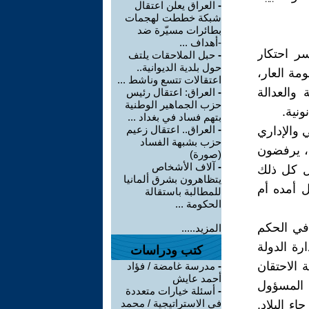
-
العراق يعلن اعتقال
شبكة خططت لهجمات
بطائرات مسيّرة ضد
-أهداف ...
سر احتكار
-
حبل الملاحقات يلتف
حول بلدية الديوانية..
مة العار،
اعتقالات تتسع وناشط ...
 والعدالة
-
العراق: اعتقال رئيس
حزب الجماهير الوطنية
ونية.
بتهم فساد في بغداد ...
-
العراق.. اعتقال زعيم
 والإداري
حزب بشبهة الفساد
ف، يرفضون
(صورة)
-
آلاف الأشخاص
ل كل ذلك
يتظاهرون بشرق ألمانيا
ل أمده أم
للمطالبة باستقالة
الحكومة ...
 في الحكم
المزيد.....
رة الدولة
كتب ودراسات
 الاحتقان
-
مدرسة غامضة / فؤاد
أحمد عايش
 المسؤول
-
أسئلة خيارات متعددة
في الاستراتيجية / محمد
ء البلاد.