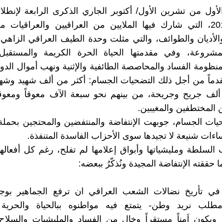
ول من تشرين الأول/ أكتوبر الجاري الذكرى الرابعة لإنطلا
تشرين 2019، التي شارك فيها الملايين من العراقيين والعراقيا
الأديان والطوائف، والتي مثلت وحدة الطيف العراقي الزاهي
مشروعة، وفي مقدمتها الحياة الحرة الكريمة والمستقبل
نظومة الفساد والمحاصصة الطائفية والإثنية ونهب أموال الدو
قدماً من أجل ذلك التضحيات الجسام: أكثر من ألف شهيد وشهي
ألف جريح وجريحة، من بينهم نحو سبعة الآف معوقاً ومعوقة
 المختطفين والمغيبين.
يات الجسام، جوبهت الإنتفاضة والمنتفضين والمحتجين بحملة
ءات شنيعة لا تجيدها سوى الأحزاب الفاسدة المتنفذة.
السلطة ومليشياتها وأبواق إعلامها لم تفلح، رغم كل أفعالها 
ققته الإنتفاضة المجيدة ونُذكّرُ ببعضه:
في تأريخ نضالات الشعب العراقي ان ترفع الجماهير بوج
مطلب نريد وطن- يتمتع فيه مواطنوه ببالحياة والحرية 
 ويكون اَمناً مستقراً وخالٍ من الفساد والمليشيات والسلاح