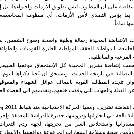
تفاضة على ان المطلوب ليس تطويق الأزمات واحتواءها، بل إ
، بما يؤمن التصدي لأس الأزمات، أي منظومة المحاصصة 
ها تماماً.
ت الإنتفاضة المجيدة رسالة وطنية واضحة وضوح الشمس، بدع
لجامعة، المواطنة الحقة، المواطنة العابرة للقوميات والطوائف
الفرعية والمناطقية.
قت إنتفاضة تشرين المجيدة كل الإستحقاق موقعها الطبيعي 
 النضالية في تاريخه الحديث، وتستحق ان تُحيا ذكراها اليوم، 
ان تتجدد المطالبة القوية بانصاف عوائل الشهداء والمعوقي
 القتلة والجهات التي وقفت خلفهم،وتقديمهم الى القضاء العا
وقد أعطت إنتفا
ية بالغة في انجازاتها ودروسها، جديرة بالدراسة المعمقة وإجر
ساراتها واستخلاص العبر من تجربتها، لجهة ردم الثغرات
وتأمين صحة وسلامة الشعارات المرفوعة وواقعيتها والابتعاد ع