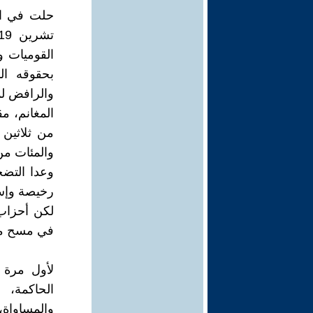
حلت في الأ
القوميات و
بحقوقه ال
والرافض لم
المغانم، م
من ثلاثين 
والمئات من
وعدا التضح
رخيصة وإسا
لكن أحزاب 
في مسح ما ح
لأول مرة 
الحاكمة، 
والمساواة،