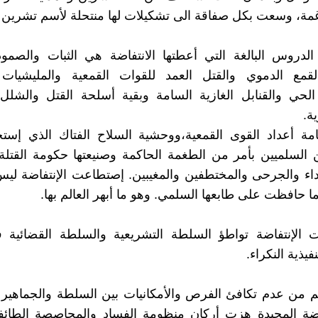
مة، وسعت بكل صفاقة الى تشكيلات لها منتحلة لأسم تشرين و
لدروس البالغة التي أعطتها الانتفاضة هي الثبات والصمود
لقمع الدموي والقتل العمد للقوات القمعية والمليشيات
حي والقنابل الغازية السامة وبقية أسلحة القتل والشلل و
ة.
ة أعداد القوى القمعية،ووحشية السلاح الفتاك الذي إست
 السلميين بأمر من الطغمة الحاكمة وصنيعتها حكومة القتل
اء والجرحى والمختطفين والمغيبين. إصتطاعت الإنتفاضة لي
ا حافظت على طابعها السلمي. وهو ما أبهر العالم بها.
الإنتفاضة تواطؤ السلطة التشريعية والسلطة القضائية 
فيذية النكراء.
 من عدم تكافئ الفرص والأمكانيات بين السلطة والجماهير 
اضة المجيدة هزت أركان منظومة الفساد والمحاصصة الطائفية