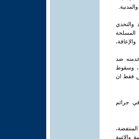
المدنية.
 والتحدي
 المسلحة
الإعاقة،
خدمته ضد
ة، وسقوط
س فقط ان
في جرائم
المنتفضة،
 والإثنية