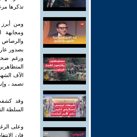
تذكرها مرغ
ومن أبرز ا
ومجابهة ا
والرصاص ال
بصدور عاري
ورغم ضخام
المتظاهرين
الآف الشهد
تصمد ، وإنم
وقد كشفت 
السلطة التن
وعلى الرغم
فان الانتف