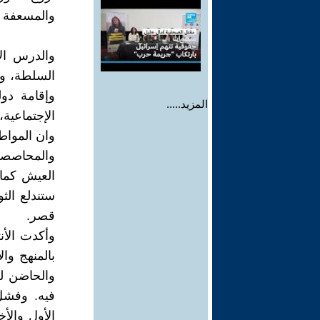
والمسعفة و
والدرس الآ
السلطة، وإ
وإقامة دول
المزيد.....
الإجتماعية،
وان المواط
والمحاصصة 
العيش كما
ستندلع الث
قصر.
وأكدت الأن
بالمنهج وا
والحاضن لل
فيه. وفشل 
الأول والأ