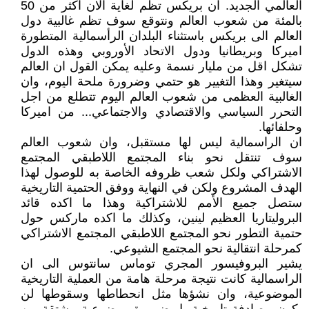
العالمي الجديد. ان بريكس تظم لغاية الان اكثر من 50
بالمئة من شعوب العالم ونتوقع سوف تظم غالبية دول
العالم الى بريكس باستثناء البلدان الرأسمالية المتطورة
اميركا وبريطانيا ودول الاتحاد الأوروبي وهذه الدول
تشكل اقل من مليار نسمة وعليه يمكن القول ان العالم
سيتغير وهذا التغيير هو حتمي وضرورة ملحة اليوم، وان
الغالبية العظمى من شعوب العالم اليوم تتطلع من اجل
التحرر السياسي والاقتصادي والاجتماعي... من اميركا
وحلفائها.
ان الراسمالية ليس لها مستقبل، وان شعوب العالم
سوف تنتقل نحو بناء المجتمع اللاطبقي المجتمع
الاشتراكي ولكل شعب ظروفه الخاصة به للوصول لهذا
الهدف المشروع ولكن في النهاية ووفق الحتمية التاريخية
ستصل جميع الأمم للاشتراكية وهذا ما اكده قائد
البروليتاريا العظيم لينين، وكذلك ما اكده ماركس حول
حتمية التطور نحو المجتمع اللاطبقي المجتمع الاشتراكي
كمرحلة انتقالية نحو المجتمع الشيوعي.
يشير البروفيسور المجري توماس سانتوس الى ان
الراسمالية كانت نتيجة مرحلة هامة من العملية التاريخية
الموضوعية، وان نشؤها مثل انحطاطها وسقوطها لن