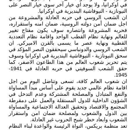
في اوكرانيا، ولا يوجد اي خيار آخر سوى خيار النصر على
النيونازية - النيوفاشية البنديرية في اوكرانيا.
ان الشعب الروسي في حربه العادلة والمشروعة من
اجل ضمان أمن دولته الروسية، ضمان امنه واستقراره،
فحربه المشروعة وانتصاره سوف يكون مفتاح تغيير
للعالم ونهاية نظام القطب الواحد واقامة نظام التعددية
القطبية ونهاية عصر ما يسمى بالقرن الاميركي. ان
الشعب الروسي والدونباسي سيحققون النصر المؤكد في
سحق النيونازية - النيوفاشية البنديرية في اوكرانيا وسوف
يتم تحرير شعوب العالم من هذا الطاعون الاصفر، كما
حقق الشعب السوفيتي في حربه العادلة في 1941-
1945.
ان شعوب العالم كافة، تسعى وتناضل اليوم من اجل
اقامة نظام عالمي جديد يقوم على أساس مبدأ المساواة
والنفع المتبادل والمصلحة المشتركة وعدم التدخل في
الشؤون الداخلية للدول المستقلة والعمل على دمقرطة
المجتمع والاقتصاد وتحقيق العدالة الاجتماعية والمساواة
بين الدول والشعوب ولمصلحة ضمان امن واستقرار
الشعوب وابعاد خطر شبح الحروب غير العادلة.
تعد منظمة بريكس، النواة الرئيسة والواعدة لبناء النظام