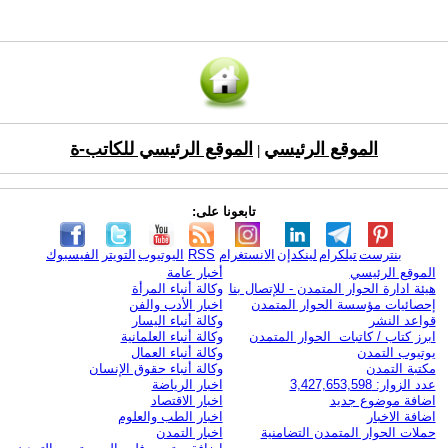
الموقع الرئيسي
الموقع الرئيسي للكاتب-ة
|
تابعونا على:
بنترست
تيلكرام
لينكدإن
الانستغرام
RSS
اليوتيوب
التويتر
الفيسبوك
الموقع الرئيسي
أخبار عامة
هيئة ادارة الحوار المتمدن - للإتصال بنا
وكالة أنباء المرأة
إحصائيات مؤسسة الحوار المتمدن
اخبار الأدب والفن
قواعد النشر
وكالة أنباء اليسار
ابرز كتاب / كاتبات الحوار المتمدن
وكالة أنباء العلمانية
يوتيوب التمدن
وكالة أنباء العمال
مكتبة التمدن
وكالة أنباء حقوق الإنسان
عدد الزوار: 3,427,653,598
اخبار الرياضة
اضافة موضوع جديد
اخبار الاقتصاد
اضافة الاخبار
اخبار الطب والعلوم
حملات الحوار المتمدن التضامنية
اخبار التمدن