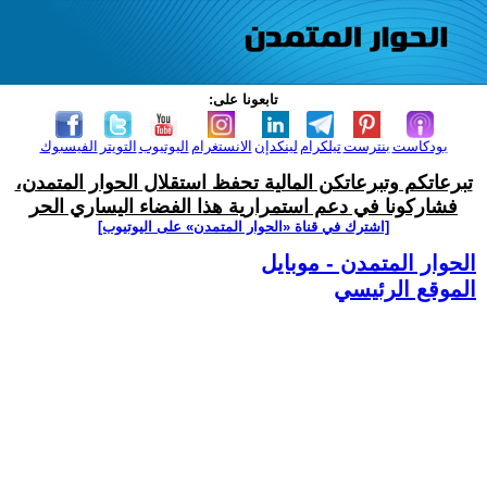
تابعونا على:
بودكاست
بنترست
تيلكرام
لينكدإن
الانستغرام
اليوتيوب
التويتر
الفيسبوك
تبرعاتكم وتبرعاتكن المالية تحفظ استقلال الحوار المتمدن،
فشاركونا في دعم استمرارية هذا الفضاء اليساري الحر
[اشترك في قناة ‫«الحوار المتمدن» على اليوتيوب]
الحوار المتمدن - موبايل
الموقع الرئيسي