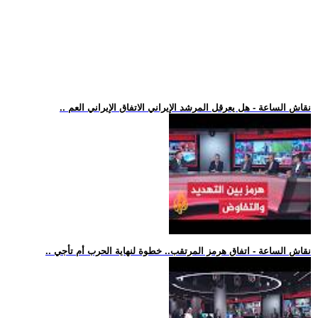
.. نقاش الساعة - هل يعرقل المرشد الإيراني الاتفاق الإيراني العم
.. نقاش الساعة - اتفاق هرمز المرتقب.. خطوة لنهاية الحرب أم تأجي