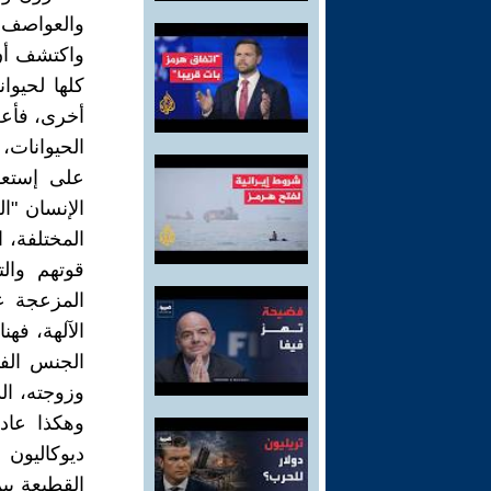
والعواصف. 
واكتشف أن 
كلها لحيوا
أخرى، فأعط
الحيوانات،
على إستعم
الإنسان "ا
المختلفة، 
قوتهم وال
المزعجة عن
الآلهة، فهن
الجنس الف
وزوجته، ال
وهكذا عاد
ديوكاليون
القطيعة بي