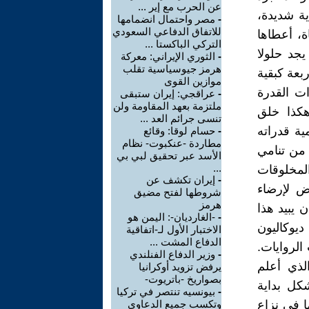
عن الحرب مع إير ...
ة شديدة،
-
مصر واحتمال انضمامها
للاتفاق الدفاعي السعودي
ة، أعطاها
التركي الباكستا ...
يجد حلولا
-
الثوري الإيراني: معركة
هرمز جيوسياسية تقلب
بعة كبقية
موازين القوى
ات القدرة
-
عراقجي: إيران ستبقى
ملتزمة بعهد المقاومة ولن
هكذا خلق
تنسى جرائم العد ...
ية قدراته
-
حسام لوقا: وقائع
مطاردة -عنكبوت- نظام
 من تنامي
الأسد عبر تحقيق لبي بي
...
لمخلوقات
-
إيران تكشف عن
ض لإرضاء
شروطها لفتح مضيق
هرمز
 يبيد هذا
-
-الغارديان-: اليمن هو
يوكاليون
الاختبار الأول لـ-اتفاقية
الدفاع المشت ...
الروايات.
-
وزير الدفاع الفنلندي
لذي أعلم
يرفض تزويد أوكرانيا
بصواريخ -باتريوت-
كل بداية
-
بيونسيه تنتصر في تركيا
ا في نزاع
وتكسب جميع الدعاوى