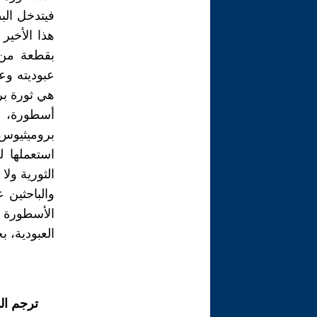
فيتدخل ال
هذا الأخي
بقطعة من 
عبوديته وعق
هي ثورة بر
أسطورة، أ
بروميثيوس
استعملها ل
الثورية ولا
والباحثين 
الأسطورة ت
العبودية، 
ترجم ال