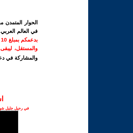
الحوار المتمدن م
في العالم العربي
ب
والمستقل، ليبقى ص
والمشاركة في دع
ا‫
في رحيل جليل شهبا