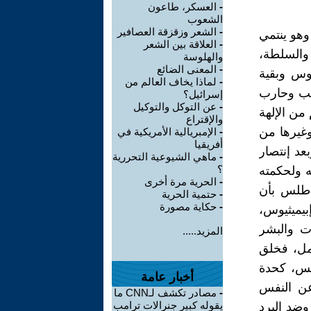
-
العسكر، طاعون
الشعوب
-
الشعر وزقزقة العصافير
وهو ينتمي
-
العلاقة بين الشعر
ة والسلطة،
والهلوسة
-
المعنى الضائع
نوس وبقية
-
لماذا يخاف العالم من
يمب وحارب
إسرائيل؟
-
عن التوكل والتوكيل
من الإلهة
والإقتراع
وغيرها من
-
الإمبريالية الأمريكية في
أفريقيا
عد إنتصار
-
ماهي الشيوعية التحررية
؟
ه ولحكمته
-
الحرية مرة أخرى
أطلس بأن
-
حتمية الحرية
-
حكاية مصورة
بيميثيوس،
ات والبشر
المزيد.....
مل، فخلق
نفس، كحدة
أخبار عامة
عن النفس
-
مصادر تكشف لـCNN ما
يقوله كبير جنرالات ترامب
وضد البرد