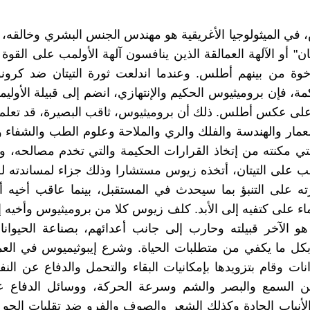
 في الميثولوجيا الأغريقية هو مهندس الجنس البشري وخالقه، 
يتان" أو الآلهة العمالقة الذين ينافسون آلهة الأولمب على القو
إخوة من بينهم أطلس. وعندما اندلعت ثورة التيتان ضد كرو
كمة، فإن بروميثيوس الحكيم والإنتهازي، انضم إلى قبيلة الأول
على عكس أطلس. ذلك أن بروميثيوس، ثاقب البصيرة، قد تعلم 
لمعمار والهندسة والفلك والري والملاحة وعلوم الطب والشفاء 
تي مكنته من إتخاذ القرارات الحكيمة والتي تخدم مصالحه، وب
يمب على التيتان، أتخذه زيوس مستشارا وذلك جزاء لمساندته ل
ته على التنبؤ بما سيحدث في المستقبل، بينما عاقب أخيه 
ء على كتفيه إلى الأبد. كلف زيوس كلا من بروميثيوس وأخيه إ
و الآخر قبيلته وحارب إلى جانب أعدائهم، بصناعة الحيوان
بكل ما يكفي من متطلبات الحياة. وشرع إيبوثيميوس في الع
انات وقام بتزويدها بإمكانيات البقاء والتحمل والدفاع عن ال
 السمع والبصر والشم وسرعة الحركة، ووسائل الدفاع 
لأنياب الحادة وكذلك الشعر والصوف والفرو ضد تقلبات الجو 