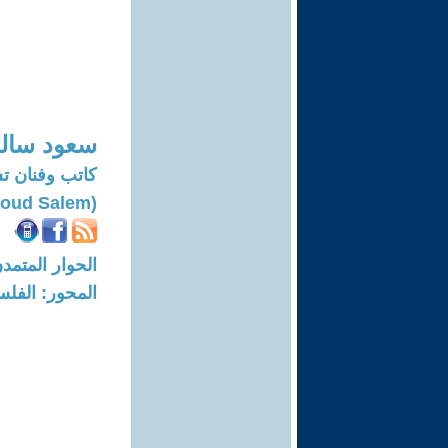
سعود سال
كاتب وفنان ت
(Saoud Salem)
الحوار المتمدن-العدد: 7729 - 3
المحور: الفلس