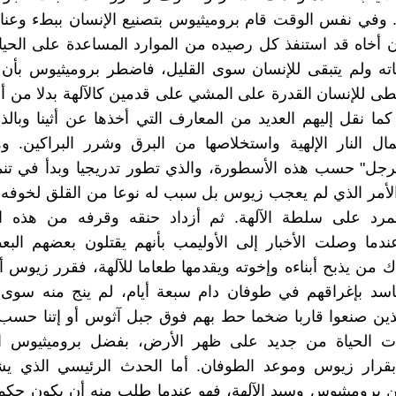
وفي نفس الوقت قام بروميثيوس بتصنيع الإنسان ببطء وعناي
أخاه قد استنفذ كل رصيده من الموارد المساعدة على الحيا
ناته ولم يتبقى للإنسان سوى القليل، فاضطر بروميثيوس بأن 
ى للإنسان القدرة على المشي على قدمين كالآلهة بدلا من أر
 كما نقل إليهم العديد من المعارف التي أخذها عن أثينا وبالذ
ال النار الإلهية واستخلاصها من البرق وشرر البراكين. و
لرجل" حسب هذه الأسطورة، والذي تطور تدريجيا وبدأ في تنم
الأمر الذي لم يعجب زيوس بل سبب له نوعا من القلق لخوفه
تمرد على سلطة الآلهة. ثم أزداد حنقه وقرفه من هذه ا
دما وصلت الأخبار إلى الأوليمب بأنهم يقتلون بعضهم البع
اك من يذبح أبناءه وإخوته ويقدمها طعاما للآلهة، فقرر زيوس أن
اسد بإغراقهم في طوفان دام سبعة أيام، لم ينج منه سوى د
ذين صنعوا قاربا ضخما حط بهم فوق جبل آثوس أو إتنا حسب 
ت الحياة من جديد على ظهر الأرض، بفضل بروميثيوس ا
 بقرار زيوس وموعد الطوفان. أما الحدث الرئيسي الذي يش
ن بروميثيوس وسيد الآلهة، فهو عندما طلب منه أن يكون حكم