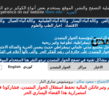
ة التصفح والنشر، الموقع يستخدم بعض أنواع الكوكيز نرجو النق
More info - المزيد
experience on our website
الفن
-
وكالة أنباء اليسار
-
وكالة أنباء العلمانية
-
وكالة أنباء العمال
-
وكا
الاقتصاد
-
اخبار الطب والعلوم
 الرئيسي لمؤسسة الحوار المتمدن
، علمانية، ديمقراطية، تطوعية وغير ربحية
ل مجتمع مدني علماني ديمقراطي حديث يضمن الحرية والعدالة الاجتم
حوار المتمدن على جائزة ابن رشد للفكر الحر والتى نالها أعلام في الفك
م مشاكل تقنية في تصفح الحوار المتمدن نرجو النقر هنا لاستخدام الموقع
كوردي
English
الاخبار
مراكز
الحوار المتمدن
لاجتماع
-
سعود سالم
- بروميثيوس سارق النار
 وتبرعاتكن المالية تحفظ استقلال الحوار المتمدن، فشاركونا 
استمرارية هذا الفضاء اليساري الحر