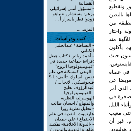
القضائية
ور وتقطيع
-
مسؤول أمني إسرائيلي
يزعم: مستشارو نتنياهو
ا بالبطن
زودوا قطر بأسرار أ ...
بطبقة من
المزيد.....
ة واختار
كتب ودراسات
آلهة منذ
-
البساطة / عبدالجليل
م يأكلون
الكناني
نتيون حيث
-
أحمد رباص / كتاب هيغل
:قراءة جماعية جديدة في
فايستوس،
"فينومينولوجيا الروح"
ا في عصاة
-
الوعي كمشكلة في علم
نفس السلوك .تأليف: S.L.
عويضا عن
فيجوتسكي .الاتحا ... /
عبدالرؤوف بطيخ
 الذي أمر
-
الفينومينولوجيا
 صخرة في
الهوسرلية النظرية
والمنهاج / احسان طالب
ناء الليل
-
تحليل نظرية روزا
 حتى مغيب
هارتموت النقدية في علم
الاجتماع / علي حمدان
م، غير أن
-
-الدولة الأخلاقية- تفكيك
 هوليوود،
ظاهرة المدنية والتمدن /