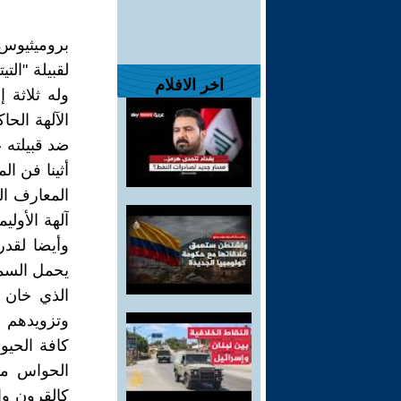
بروميثيوس،
لقبيلة "الت
اخر الافلام
وله ثلاثة 
الآلهة الحا
ضد قبيلته 
أثينا فن ا
المعارف ال
آلهة الأول
وأيضا لقدر
يحمل السما
الذي خان ه
وتزويدهم 
كافة الحيو
الحواس من
كالقرون وا