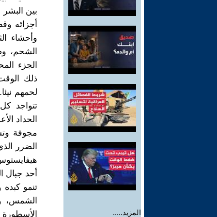
بين البشر 
أجزائه وق
وأحشاء ال
الشحم، وط
الجزء الم
ذلك الوقت
لحمهم نيئا
تتواجد كل
الحداد الأ
مجوفة وتس
الضرر الذي
هيفايستوس
أحد جبال ال
تنمو كبده 
الشمس، وهك
المزيد.....
الأسطورة ل