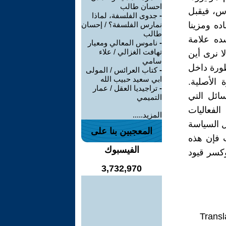
احسان طالب
س، فيقبل
-
جدوى الفلسفة، لماذا
ه ومزينا
نمارس الفلسفة؟ / إحسان
طالب
ده علامة
-
ناموس المعالي ومعيار
تهافت الغزالي / علاء
ا نرى أين
سامي
طورة داخل
-
كتاب العرائس / المولى
ابي سعيد حبيب الله
الأصلية.
-
تراجيديا العقل / عمار
ائل التي
التميمي
لفعاليات
المزيد.....
ل السياسة
المعجبين بنا على
 فإن هذه
الفيسبوك
وكسر قيود
3,732,970
Transl