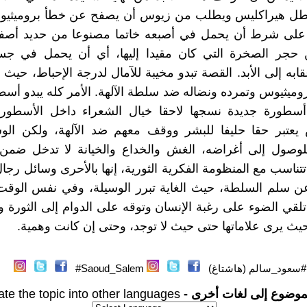
بطل هيراكليس ويطلب من زيوس أن يصفح عن خطأ بروميثيو
ر على شرط أن يحمل في أصبعه خاتما مصنوعا من حديد أصفاد
حجر الصخرة التي كان مقيدا إليها، أي أن يحمل في جس
ابه إلى الأبد. القصة تبدو مخيبة للآمال لدرجة الإحباط، حيث ل
وميثيوس وتمرده ونضاله ضد سلطة الآلهة. الأمر كله يبدو أس
سطورة جديدة نسجها لاحقا خيال الشعراء داخل الأسطورة 
 يعتبر حقا حليفا للبشر ووقف معهم ضد الآلهة، ولكن الوس
لوصول إلى أغراضه، الغش والخداع والخيانة لا تدخل ضمن ا
 تتناسب مع المنظومة الفكرية الثورية، إنها بالأحرى وسائل رجا
عن سلم السلطة، حيث الغاية تبرر الوسيلة، وفي نفس الوقت
لقي الضوء على رغبة الإنسان وتوقه على الدوام إلى الثورة 
بحيث يرى علاماتها حتى حيث لا توجد، وحتى إن كانت وهمية.
#سعود_سالم (هاشتاغ)
Saoud_Salem#
موضوع إلى لغات أخرى -
ate the topic into other languages