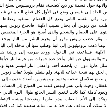
والآلهة حول قسمة ثور ذبح كضحية، فقام بروميثيوس بسلخ الث
ص الجلد إلى قسمين وضع في الأول كل قطع اللحم ثم غطاه
ثور، وفي القسم الثاني وضع كل العضام المتبقية وغطاها 
لب من زيوس أن يختار نصيب الآلهة، فانخدع زيوس بسهول
حتوي على العضام والشحم والذي أصبح هو الجزء المخصص لل
. وثار غضب زيوس وقرر أن يحرم البشر من النار ويجعله
. وهنا ذهب بروميثيوس إلى اثينا وطلب منها أن تدخله إلى البا
 الآلهة، فساعدته في الدخول، ووجد طريقه إلى ورشة هي
عرج والمسؤول عن النار، وأخذ عدة جمرات من عربة النار خبأه
لل هاربا دون أن يلحظه أحد، وأعطى النار للبشر هدية وت
 لحق بهم نتيجة خداعه للآلهة. ولم ينتظر طويلا عقاب زيوس،
 بصنع سلاسل ضخمة وتقييد بروميثيوس بأصفاد حديدية إلى
قفقاز، وحيث يأتي نسر لينهش كبدته من الصباح إلى المساء، وأث
وتعود كاملة كما كانت لتغذي النسر الجائع طوال اليوم التالي
ذا إلى الأبد. العقاب يبدو صارما ومتوحشا ويشبه الإنتقا
ا يمكن أن تتوقف هنا، فلا بد من نهاية سعيدة كما في افلام