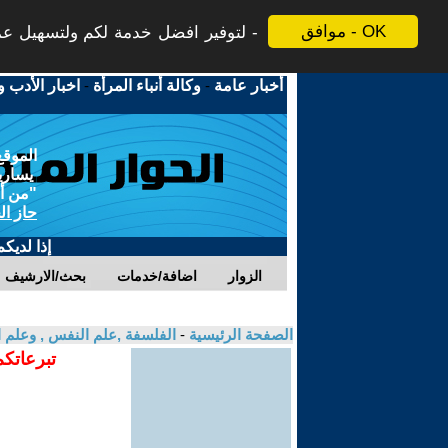
موافق - OK
لتوفير افضل خدمة لكم ولتسهيل عملي
أخبار عامة
-
وكالة أنباء المرأة
-
اخبار الأدب و
الموقع
يسارية
"من أج
حاز ال
إذا لديك
الزوار
اضافة/خدمات
بحث/الارشيف
الصفحة الرئيسية
-
الفلسفة ,علم النفس , وعلم ا
تبرعاتكم