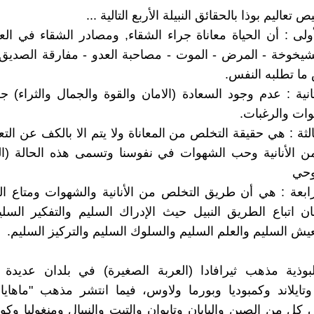
تعاليم بوذا بالحقائق النبيلة الأربع التالية ...
أولى : أن الحياة معاناة جراء الشقاء, ومصادر الشقاء في الع
الشيخوخة - المرض - الموت - مصاحبة العدو - مفارقة الصديق 
ما تطلبه النفس.
انية : عدم وجود السعادة (الامان والقوة والجمال والثراء) جرا
ات والرغبات.
الثة : هي حقيقة التخلص من المعاناة ولا يتم الا بالكف عن التع
 الأنانية وحب الشهوات في نفوسنا وتسمى هذه الحالة (الني
وحي
رابعة : هي أن طريق التخلص من الأنانية والشهوات ومتاع ال
ن اتباع الطريق النبيل حيث الإدراك السليم والتفكير السل
عيش السليم والعلم السليم والسلوك السليم والتركيز السليم.
وذية مذهب ثيرافادا (العربة الصغيرة) في بلدان عديدة من
وتايلاند وكمبوديا وبورما ولاوس، فيما انتشر مذهب "ماهايانا
 كل من الصين واليابان وتايوان والتبت والنيبال ومنغوليا وكور