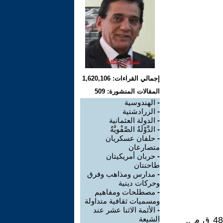
إجمالي القراءات: 1,620,106
المقالات المنشورة: 509
-
الهندوسية
-
الزرادشتية
-
الدولة العثمانية
-
الدَّوْلَةُ الصَّفْويَّةُ
-
حلفان عسكريان
متصارعان
-
حربان أمريكيتان
طاحنتان
-
مدارس ومذاهب وفرق
وحركات دينية
-
مصطلحات ومفاهيم
ومسميات ثقافية متداولة
-
الأئمة الاثنا عشر عند
الشيعة
البوذية نسبة الى مؤسسها الأول سد هارتا غوتاما الملقب ببودا 560 – 480 ق م ..