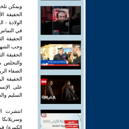
ويمكن تلخيص 
الحقيقة ال
الولادة - 
في التماس 
الحقيقة الث
وحب الشهو
الحقيقة الث
والتخلص من
الصفاء الر
الحقيقة ال
على الإنسا
السليم وال
انتشرت الب
وسريلانكا 
الكبيرة) في