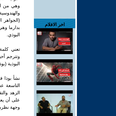
وهي من الد
(الجواهر ال
اخر الافلام
بدارما وهي 
البوذي.
تعني كلمة 
وتترجم أحي
البوذية (بوذ
نشأ بوذا ف
التاسعة ع
الزهد وال
على أن يعم
وجهة نظره 