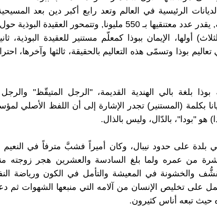
يانات الرئيسية في العالم وتعد رابع أكبر دين بعد المسيحية
والهندوسية, يقدر عدد معتنقيها بـ 550 مليونا, وتتمحور العقيدة البو
ثلاث) أولها، الإيمان ببوذا كمعلّم مستنير للعقيدة البوذية، ثانيه
تعاليم بوذا وتسمّى هذه التعاليم بالحقيقة، ثالثها وآخرها، احتر
بوذا بلغة بالي الهندية القديمة، "الرجل المتيقّظ" والرجل
انا بكلمة (المستنير) تجدر الإشارة إلى أن اللفظ الأصلي لمؤس
ا) هو "بودا"، بالدّال، وليس بالذال.
ي بلدة على حدود نيبال، وكان أميراً فشبَّ مترفاً في النعيم
شرة من عمره ولما بلغ السادسة والعشرين هجر زوجته منص
تقشُّف والخشونة في المعيشة والتأمل في الكون ورياضة ال
ل على تخليص الإنسان من آلامه التي منبعها الشهوات ثم دعا
حيث تبعه أناس كثيرون.