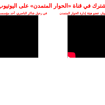
شترك في قناة «الحوار المتمدن» على اليوتيوب
ز، عضو هيئة إدارة الحوار المتمدن
في رحيل شاكر الناصري، أحد مؤسسي 