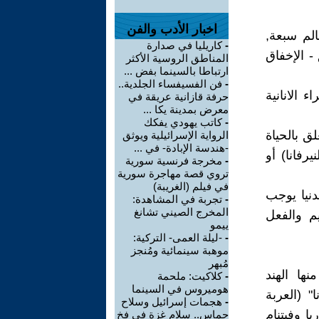
اخبار الأدب والفن
الم سبعة,
-
كاريليا في صدارة
- الإخفاق
المناطق الروسية الأكثر
ارتباطا بالسينما بفض ...
-
فن الفسيفساء الجلدية..
ء الانانية
حرفة قازانية عريقة في
معرض بمدينة يكا ...
-
كاتب يهودي يفكك
لق بالحياة
الرواية الإسرائيلية ويوثق
-هندسة الإبادة- في ...
رفانا) أو
-
مخرجة فرنسية سورية
تروي قصة مهاجرة سورية
في فيلم (الغريبة)
دنيا يوجب
-
تجربة في المشاهدة:
المخرج الصيني تشانغ
يم والفعل
ييمو
-
-ليلة العمى- التركية:
موهبة سينمائية ومُنجز
مُبهر
ها الهند
-
كلاكيت: ملحمة
هوميروس في السينما
" (العربة
-
هجمات إسرائيل وسلاح
يا وفيتنام
حماس.. سلام غزة في فخ