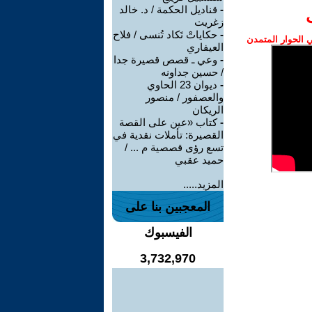
-
قناديل الحكمة / د. خالد
زغريت
-
حكاياتْ تَكاد تُنسى / فلاح
الحوار المتمدن
العيفاري
-
وعي ـ قصص قصيرة جدا
/ حسين جداونه
-
ديوان 23 الحاوي
والعصفور / منصور
الريكان
-
كتاب «عين على القصة
القصيرة: تأملات نقدية في
تسع رؤى قصصية م ... /
حميد عقبي
المزيد.....
المعجبين بنا على
الفيسبوك
3,732,970