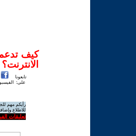
كيف تدعم-
الانترنت؟
تابعونا
على:
الفيسب
رأيكم مهم للج
للاطلاع وإضافة
تعليقات الف