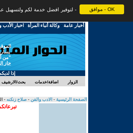
موافق - OK
لتوفير افضل خدمة لكم ولتسهيل عملي
أخبار عامة
-
وكالة أنباء المرأة
-
اخبار الأدب و
الموقع
يسارية
"من أج
حاز ال
إذا لديك
الزوار
اضافة/خدمات
بحث/الارشيف
الصفحة الرئيسية
-
الادب والفن
-
صلاح زنكنه
- ال
تبرعاتكم