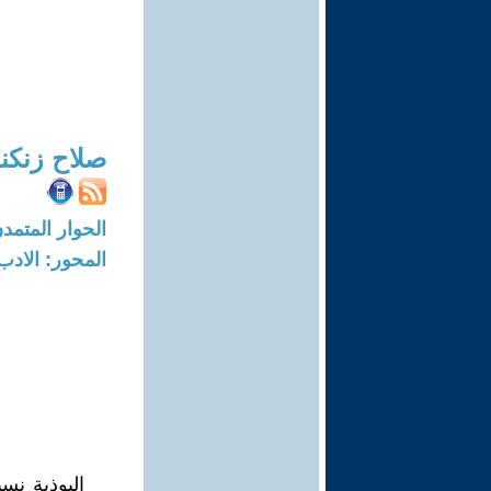
صلاح زنكن
الحوار المتمدن-العدد: 7724 - 3
المحور: الادب