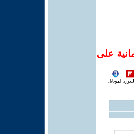
انية على
يبورد
الموبايل