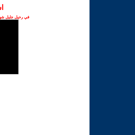
ا‫
في رحيل جليل شهبا