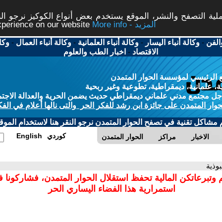
ة التصفح والنشر، الموقع يستخدم بعض أنواع الكوكيز نرجو النق
More info - المزيد
experience on our website
الفن
-
وكالة أنباء اليسار
-
وكالة أنباء العلمانية
-
وكالة أنباء العمال
-
وكا
الاقتصاد
-
اخبار الطب والعلوم
 الرئيسي لمؤسسة الحوار المتمدن
، علمانية، ديمقراطية، تطوعية وغير ربحية
ل مجتمع مدني علماني ديمقراطي حديث يضمن الحرية والعدالة الاجتم
حوار المتمدن على جائزة ابن رشد للفكر الحر والتى نالها أعلام في الفك
م مشاكل تقنية في تصفح الحوار المتمدن نرجو النقر هنا لاستخدام الموقع
كوردي
English
الاخبار
مراكز
الحوار المتمدن
بوذية
 وتبرعاتكن المالية تحفظ استقلال الحوار المتمدن، فشاركونا 
استمرارية هذا الفضاء اليساري الحر