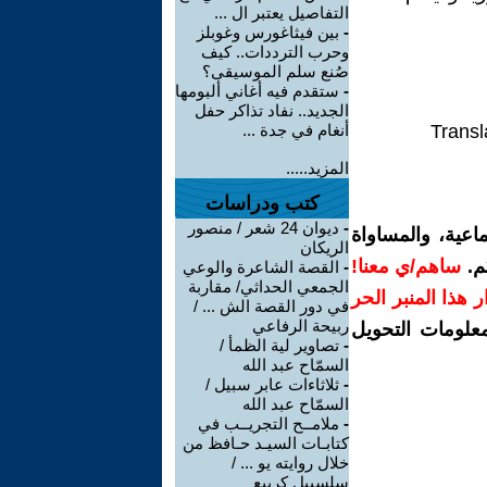
التفاصيل يعتبر ال ...
-
بين فيثاغورس وغوبلز
وحرب الترددات.. كيف
صُنع سلم الموسيقى؟
-
ستقدم فيه أغاني ألبومها
الجديد.. نفاد تذاكر حفل
Transl
أنغام في جدة ...
المزيد.....
كتب ودراسات
-
ديوان 24 شعر / منصور
اعية، والمساواة
الريكان
م.
ساهم/ي معنا!
-
القصة الشاعرة والوعي
الجمعي الحداثي/ مقاربة
رار هذا المنبر الحر
في دور القصة الش ... /
ربيحة الرفاعي
معلومات التحويل
-
تصاوير لية الظمأ /
السمّاح عبد الله
-
ثلاثاءات عابر سبيل /
السمّاح عبد الله
-
ملامــح التجريــب في
كتابـات السيـد حـافظ من
خلال روايته يو ... /
سلسبيل كريبع