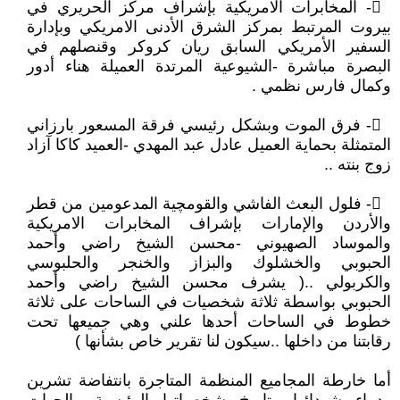
𔆖- المخابرات الامريكية بإشراف مركز الحريري في
بيروت المرتبط بمركز الشرق الأدنى الامريكي وبإدارة
السفير الأمريكي السابق ريان كروكر وقنصلهم في
البصرة مباشرة -الشيوعية المرتدة العميلة هناء أدور
وكمال فارس نظمي .
𔆗- فرق الموت وبشكل رئيسي فرقة المسعور بارزاني
المتمثلة بحماية العميل عادل عبد المهدي -العميد كاكا آزاد
زوج بنته ..
𔆘- فلول البعث الفاشي والقومچية المدعومين من قطر
والأردن والإمارات بإشراف المخابرات الامريكية
والموساد الصهيوني -محسن الشيخ راضي وأحمد
الحبوبي والخشلوك والبزاز والخنجر والحلبوسي
والكربولي .. ( يشرف محسن الشيخ راضي وأحمد
الحبوبي بواسطة ثلاثة شخصيات في الساحات على ثلاثة
خطوط في الساحات أحدها علني وهي جميعها تحت
رقابتنا من داخلها ..سيكون لنا تقرير خاص بشأنها )
أما خارطة المجاميع المنظمة المتاجرة بانتفاضة تشرين