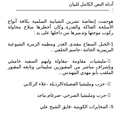
أدناه النص الكامل للبيان
: ————————————————————
هوجمت إنتفاضة تشرين الشبابية السلمية بكافة أنواع
الأسلحة الفتاكة والقذرة..وكان أخطرها سلاح محاولة
ركوب موجتها وتدميرها من داخلها على يد :
1-الخبل السفاح مقتدى الغدر ومطيته الزمرة الشيوعية
البريمرية الخائنة -جاسم الحلفي ..
𔆒-مليشيات مقاومة -مقاولة وليهم السفيه خامنئي
وبإشراف مباشر من المقبورين سليماني وتابعه المقبور
الملقب بأبو مهدي المهندس ..
𔆓- حزب ومليشيا الفضيلة/الرذيلة -علاء الركابي
𔆔-حزب ومليشيا الصرخي -ضرغام ماجد
5- المخابرات الكويتية -فايق الشيخ علي