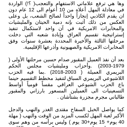
وها هي ترفع علاماتي الاستفهام والتعجب( ؟!) الواردة
في معادلة المهل أعلاه من 10 أعوام الى 12 عام دون
ان يقدم الكاذبي إنجازاً واحداً لصالح الشعب، بل وعلى
العكس من ذلك أثبت بإنه دمية الحيتان والمليشيات
والمخابرات الامريكية في آن واحد لاستكمال تنفيذ
إستراتيجية تقسيم العراق وإبادة شعبه التي دخلت
مرحلتها الثالثة والأخيرة المحددة بعشرة سنوات وفق
المخابرات الامريكية والصهيونية وأذرعها الإقليمية.
بعد أن نفذ العميل المقبور صدام حسين مرحلتها الأولى (
1979-2003) . وأحزاب ومليشيات مجلس الحكم
البريمري العميلة ( 2003-2018) . بما فيه الحزب
اللاشيوعي البريمري السباق لتنفيذ مخطط التقسيم حينما
باع الحزب الشيوعي العراقي مقساً قومياً أواسط
التسعينيات الى العميلين المسعور بارزاني والمقبور
طالباني مجرم مجزرة بشتآشان .
كما يواصل الخبل السفاح مقتدى الغدر والنهب والدجل
الأكبر لعبة المهل لكسب المزيد من الوقت والنهب ( مهلة
40 يوم+ 15 يوم+30 يوم ) وليس برأسه من وهم سوى