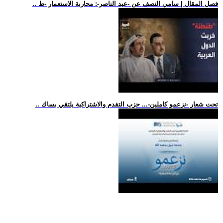
.. فصل المقال | سامي النصف عن -عبد الناصر-: محاربة الاستعمار -ط
.. تحت شعار -نزعمو كاملين-... حزب التقدم والاشتراكية يلتقي بساك