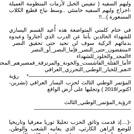
وليهم السفيه ( تنفيس الخبل لأزمات المنظومة العميلة
-اخراج وليهم السفيه خامنئي ..وسط نباح قطيع الكلاب
المسعورة )...!!
في ختام كلمتي المتواضعة هذه أُعيد القسم اليساري
للشهداء الخالدين بأننا عن الدرب الذي أختاروا وعبدوه
بدمائهم الزكية سوف لن نحيد حتى تحقيق النصر
#منتفضون_حتى_النصر_فإما_النصر_أو_النصر
#المجد_والخلود_للشهداء
#أما_القتلة_الفاشست_والخونة_والمرتزقة_فمصيرهم_المحتم
#نعم_للخيار_الوطني_التحرري_العراقي
——————————————————— * رؤية
المؤتمر الوطني الثالث لحزب اليسار العراقي (تشرين-
اكتوبر/2018 ) وتجليها على أرض الواقع
#رؤية_المؤتمر_الوطني_الثالث
——————————————————
- (....إذ قدمت وثائق الحزب تحليلا ثوريا معرفيا وتاريخيا
للوضع الراهن الكارثي، الذي يعانيه الشعب والوطن،