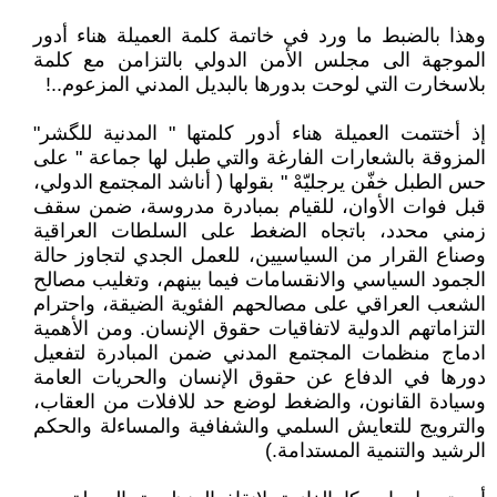
وهذا بالضبط ما ورد في خاتمة كلمة العميلة هناء أدور
الموجهة الى مجلس الأمن الدولي بالتزامن مع كلمة
بلاسخارت التي لوحت بدورها بالبديل المدني المزعوم..!
إذ أختتمت العميلة هناء أدور كلمتها " المدنية للگشر"
المزوقة بالشعارات الفارغة والتي طبل لها جماعة " على
حس الطبل خفّن يرجليّهْ " بقولها ( أناشد المجتمع الدولي،
قبل فوات الأوان، للقيام بمبادرة مدروسة، ضمن سقف
زمني محدد، باتجاه الضغط على السلطات العراقية
وصناع القرار من السياسيين، للعمل الجدي لتجاوز حالة
الجمود السياسي والانقسامات فيما بينهم، وتغليب مصالح
الشعب العراقي على مصالحهم الفئوية الضيقة، واحترام
التزاماتهم الدولية لاتفاقيات حقوق الإنسان. ومن الأهمية
ادماج منظمات المجتمع المدني ضمن المبادرة لتفعيل
دورها في الدفاع عن حقوق الإنسان والحريات العامة
وسيادة القانون، والضغط لوضع حد للافلات من العقاب،
والترويج للتعايش السلمي والشفافية والمساءلة والحكم
الرشيد والتنمية المستدامة.)