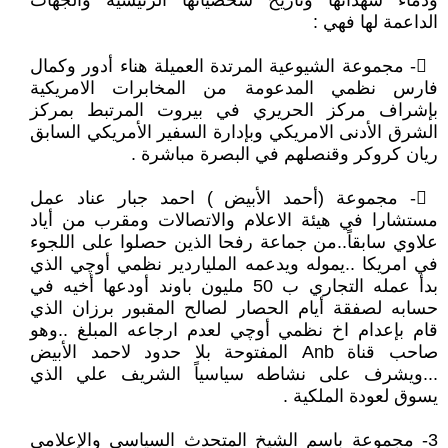
ودماء شهدائها وتاريخ شخصياتها الرئيسية والجهات
الداعمة لها فهي :
𔆑- مجموعة الشيوعية المرتدة العميلة هناء أدور وكمال
فارس نظمي المدعومة من المخابرات الامريكية
بإشراف مركز الحريري في بيروت المرتبط بمركز
الشرق الأدنى الامريكي وبإدارة السفير الأمريكي السابق
ريان كروكر وقنصلهم في البصرة مباشرة .
𔆒- مجموعة (أحمد الأبيض ) احمد جبار عناد عمل
مستشارا في هيئة الاعلام والاتصالات ومقرب من أياد
علاوي سابقاً..من جماعة رفحا الذين حصلوا على اللجوء
في امريكا .. يموله ويدعمه الملياردير نظمي أوچي الذي
بدأ عمله التجاري ب 50 مليون باوند أودعها أخيه في
حسابه لصفقة أيام الحصار لصالح المقبور برزان الذي
قام بإعدام اخ نظمي أوچي لعدم ارجاعه المبلغ ..وهو
صاحب قناة Anb المفتوحة بلا حدود لاحمد الأبيض
...ويشرف على نشاطه سياسياً الشريف علي الذي
يسوق لعودة الملكية .
3- مجموعة باسم الشيخ المتحدث السياسي والإعلامي