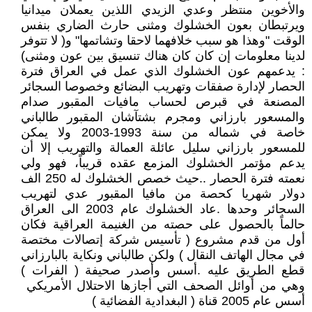
والأخوين منتظر وعدي الزيدي اللذين يعملان ميدانيا
ويرتبطان بعون الخشلوك ومثنى حارث الضاري بنفس
الوقت "وهذا هو سبب خلافهما لاحقا وتشاتمها" و( لا تتوفر
لدينا معلومات إن كان كان هناك تنسيق بين عون ومثنى)
: يدعمهم عون الخشلوك الذي عمل في العراق فترة
الحصار لإدارة صفقات وتهريب البضائع وخصوصا السجائر
المصنعة في قبرص لحساب مافيات المقبور صدام
والمسعور بارزاني ومجرم بشتآشان المقبور طالباني
خاصة في شماله من سنة 1993-2003 ولا يمكن
للمسعور بارزاني سليل عائلة العمالة والتهريب إلا أن
يدعم مؤتمر الخشلوك المزمع عقده قريباً، فهو ولي
نعمته فترة الحصار ..حيث خصص الخشلوك له 250 الف
دولار شهريا كحصة من مافيا المقبور عدي لتهريب
السجائر وحدها . عاد الخشلوك عام 2003 الى العراق
حالماً بالحصول على حصته من الغنيمة العراقية فكان
أول من قدم مشروع ( تأسيس شركة إتصالات مختصة
في مجال الهاتف النقال ) ولكن طالباني ونكاية بالبارزاني
قطع الطريق عليه . أسس وأصدر صحيفة ( الفرات )
وهي من أوائل الصحف التي أجازها الاحتلال الأمريكي
أسس عام 2005 قناة ( البغدادية الفضائية )