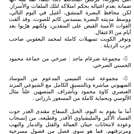
ضمانة بعدم اغتياله بحكم امتلاكه لتلك الملفات والأسرار.
لكن محافظ البصرة المنشق، أغتيل في اليوم التالي،
ووسط مدينته البصرة بمسدس كاتم للصوت، وقد ألقت
القوات الأمنية القبض على المنفذين، ولكنهم هرّبوا بعد
أيام من الاعتقال.
وتوفر الكويت تسهيلات كاملة لمحمد اليعقوبي صاحب
حزب الرذيلة .
𔆕- مجموعة ضرغام ماجد : صرخي من جماعة محمود
الحسني الصرخي.
𔆖- مجموعة غيث التميمي المدعوم من الموساد
الصهيوني مباشرة وبالتنسيق الكامل مع الشيوعي المرتد
العنصري كاوة محمود وبأشراف المتصهين علناً مثال
الآلوسي وبحماية كاملة من المسعور بارزاني .
أما ما يقوم به اليوم، الخبل السفاح مقتدى الغدر حوت
الفساد الأكبر والمليشياوي الأقدر وقطيعه، من إنسحاب
وعودة لانتخابات حيتان العمالة والقتل والدمار والنهب
ومرتزقتهم، فما هو سوى فصل من فصول مسرحية