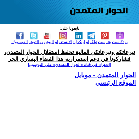
تابعونا على:
بودكاست
بنترست
تيلكرام
لينكدإن
الانستغرام
اليوتيوب
التويتر
الفيسبوك
تبرعاتكم وتبرعاتكن المالية تحفظ استقلال الحوار المتمدن،
فشاركونا في دعم استمرارية هذا الفضاء اليساري الحر
[اشترك في قناة ‫«الحوار المتمدن» على اليوتيوب]
الحوار المتمدن - موبايل
الموقع الرئيسي