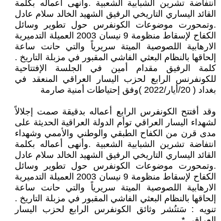
انتفاضة تشرين الشبابية الشعبية . وأنهى أعماله بكلمة
القائد اليساري التاريخي الرفيق الشهيد الخالد سلام عادل
. وتمحورت موضوعات الكونفرس حول تطوير وسائل
الكفاح لإسقاط منظومة 9 نيسان 2003 العميلة التدميرية
الارهابية اللصوصية الميتة سريرياً والتي حانت ساعة
إلحاقها بالنظام البعثي الفاشي المقبور في مزبلة التاريخ .
كلمة الرفيق مقدام أمين في الجلسة الإفتتاحية
للكونفرنس الرابع لحزب اليسار العراقي المنعقد في
بغداد ( 20/أيار/2022 )وفق إحتياطات أمنية صارمة
وقد أفتتح الكونفرس الرابع أعماله بدقيقة صمت إجلالاً
لشهداء اليسار العراقي توأم الدولة العراقية الحديثة على
مدى قرن من الكفاح الطبقي والوطني والأممي وشهداء
انتفاضة تشرين الشبابية الشعبية . وأنهى أعماله بكلمة
القائد اليساري التاريخي الرفيق الشهيد الخالد سلام عادل
. وتمحورت موضوعات الكونفرس حول تطوير وسائل
الكفاح لإسقاط منظومة 9 نيسان 2003 العميلة التدميرية
الارهابية اللصوصية الميتة سريرياً والتي حانت ساعة
إلحاقها بالنظام البعثي الفاشي المقبور في مزبلة التاريخ .
تنويه : سَتنُشر وثائق الكونفرس الرابع لحزب اليسار
العراقي *