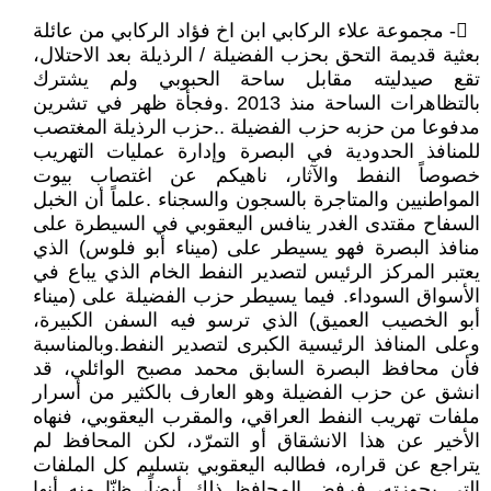
𔆔- مجموعة علاء الركابي ابن اخ فؤاد الركابي من عائلة
بعثية قديمة التحق بحزب الفضيلة / الرذيلة بعد الاحتلال،
تقع صيدليته مقابل ساحة الحبوبي ولم يشترك
بالتظاهرات الساحة منذ 2013 . وفجأة ظهر في تشرين
مدفوعا من حزبه حزب الفضيلة ..حزب الرذيلة المغتصب
للمنافذ الحدودية في البصرة وإدارة عمليات التهريب
خصوصاً النفط والآثار، ناهيكم عن اغتصاب بيوت
المواطنيين والمتاجرة بالسجون والسجناء . علماً أن الخبل
السفاح مقتدى الغدر ينافس اليعقوبي في السيطرة على
منافذ البصرة فهو يسيطر على (ميناء أبو فلوس) الذي
يعتبر المركز الرئيس لتصدير النفط الخام الذي يباع في
الأسواق السوداء. فيما يسيطر حزب الفضيلة على (ميناء
أبو الخصيب العميق) الذي ترسو فيه السفن الكبيرة،
وعلى المنافذ الرئيسية الكبرى لتصدير النفط. وبالمناسبة
فأن محافظ البصرة السابق محمد مصبح الوائلي، قد
انشق عن حزب الفضيلة وهو العارف بالكثير من أسرار
ملفات تهريب النفط العراقي، والمقرب اليعقوبي، فنهاه
الأخير عن هذا الانشقاق أو التمرّد، لكن المحافظ لم
يتراجع عن قراره، فطالبه اليعقوبي بتسليم كل الملفات
التي بحوزته، فرفض المحافظ ذلك أيضاً، ظنّا منه أنها