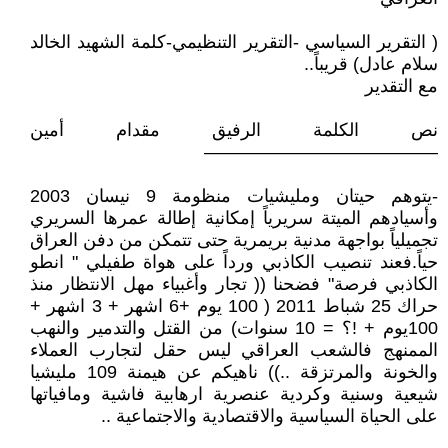
( التقرير السياسي -التقرير التنظيمي-كلمة الشهيد الخالد
سلام عادل) قريباً..
مع التقدير
نص الكلمة الرفيق مقدام أمين
—————————————
- يتوهم حيتان ومليشيات منظومة 9 نيسان 2003
وأسيادهم الميتة سريرياً إمكانية إطالة عمرها السريري
تجميلياً بواجهة مدنية بريمرية حتى تتمكن من دفن العراق
حياً. فعند تنصيب الكاذبي ورداً على ‏‎هواة طفيلي " انطو
الكاذبي فرصة" فضحنا (( تجار وأغبياء مهل الانتظار منذ
حراك 25 شباط 2011 ( 100 يوم +6 اشهر + 3 اشهر +
100يوم + !؟ = 10 سنوات) من القتل والتدمير والنهب
الممنهج فالشعب العراقي ليس حقل لتجارب العملاء
والخونة والمرتزقة ..)) ناهيكم عن هيمنة 109 مليشيا
شيعية وسنية وكردية عنصرية ارهابية فاشية ومافياتها
على الحياة السياسية والاقتصادية والاجتماعية ..