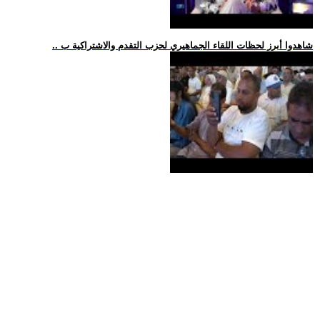
.. شاهدوا أبرز لحظات اللقاء الجماهيري لحزب التقدم والاشتراكية ب