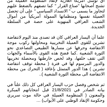
أي توسل امريكا الغازية لإنقاذ المنظومة العميلة من
تشنج أصحابها "صناع القرار " كما تصفهم بالضغط عليهم
لتجاوز ما يسمى ب " الانسداد السياسي " على أن تحصل
العميلة نفسها ومنظماتها الممولة أمريكياً من أموال
الشعب العراقي المنهوبة على حصة في السلطة
الجديدة.
علما أن اليسار العراقي كان قد تصدى منذ اليوم لانتفاضة
تشرين للقوى العميلة التخريبية ومحاولتها ركوب موجة
الانتفاضة وحرفها عن مسارها الطبيعي التصاعدي نحو
الثورة الشعبية . كما فضح هذه القوى بالأسماء والجهات
التي تقف خلفها، وقد لخص خارطتها ومحصلة تخريبها
والدور المرسوم لها في فترة ( محطة توقف انتفاضة
تشرين ) هذا الدور المتمثل بإعاقة ( التحرك من محطة
الانتفاضة الى محطة الثورة الشعبية )..
ثم شخص وفصل حزب اليسار العراقي كل ذلك علناً في
بيانه الصادر في 21/8/2021 قبل انتخاباتهم المبكرة
والمعنون ( المنظومة العميلة في حالة موت سريري
وحكومة الإنقاذ الوطني على الأبواب) …