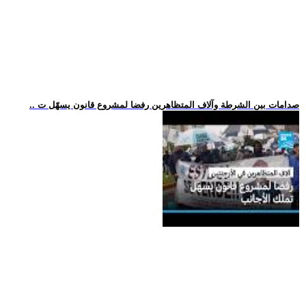
.. صدامات بين الشرطة وآلاف المتظاهرين رفضا لمشروع قانون يسهّل ت