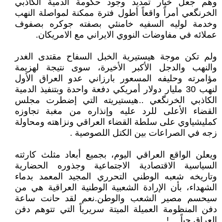
وهم جعل خيار تمديد وجود حكومة الدمية الكاذبي
الخرنگعي أمراً واقعاً أطول فترة ممكنة لمواصلة النهب
وخدمة لوليه السفيه خامنئي بصفته جوكره بصفوف
عملائه في مفاوضات النووي الايراني مع الامريكان.
ولم تكن موجة هيستيرية الخبل السفاح مقتدى الغدر
والنهب والدجل الأكبر الأخيرة، سوى نتيجة لهزيمة
مؤامرته وحليفه المسعور بارزاني عدو العراق الأول
لنهب 30 مليار دولار أمريكي دفعة واحدة وبتنفيذ الدمية
الكاذبي الخرنگعي .. هيستيريته التي إضطرت مجلس
القضاء الأعلى للرد عليه وإنذاره من مغبة تجاوزه
كمليشياوي على سلطة القضاء العراقي ونزاهته ومحاولة
زجه في الصراعات بين الكتل اللصوصية .
ويعلن الواقع العراقي اليوم، بجميع أبعاد مثلث كارثته
السياسية الاقتصادية الاجتماعية وجذوره الحضارية
وتاريخه شعبه الوطني التحرري المجيد المعمد بدماء
الشهداء، بأن الإرادة الشعبية الوطنية العراقية هي من
سيحسم مصير الشعب والوطن. نعم لقد حانت ساعة
دفن المنظومة العميلة الميتة سريرياً التي تتوهم دفن
العراق حياً …!