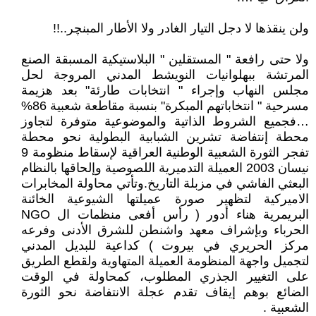
ولن ينقذها لا دجل التيار الغادر ولا الأطار المبنچر..!!
ولا حتى رافعة " المستقلين " البلاستيكية المسبقة الصنع
المرتشة ببهلوانيات النويشط المدني المروجة لحل
مجلس النهاب وإجراء " انتخابات طارئة" بعد هزيمة
مسرحية " انتخاباتهم المبكرة" بنسبة مقاطعة شعبية 86%
… فجميع الشروط الذاتية والموضوعية متوفرة لتجاوز
محطة إنتفاضة تشرين الشبابية البطولية نحو محطة
تفجر الثورة الشعبية الوطنية العراقية لإسقاط منظومة 9
نيسان 2003 العميلة التدميرية اللصوصية وإلحاقها بالنظام
البعثي الفاشي في مزبلة التاريخ. وتأتي محاولة المخابرات
الاميركية لتظهير صورة عميلتها الشيوعية الخائنة
البريمرية هناء أدور ( رأس أفعى منظمات ال NGO
الحرباء وبإشراف معهد واشنطن للشرق الأدنى وفرعه
مركز الحريري في بيروت ) كداعية للبديل المدني
لتجميل واجهة المنظومة العميلة المتهاوية ولقطع الطريق
على التغيير الجذري المطلوب، كمحاولة في الوقت
الضائع بوهم إيقاف تقدم عجلة الانتفاضة نحو الثورة
الشعبية .