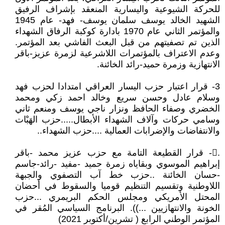
للحركة الشيوعية واليسارية المنعقد بإشراف الرفيق
الشهيد الخالد يوسف سلمان يوسف- فهد- عام 1945
والمؤتمر الثاني عام 1970 بادارة كوكبة الرفاق الشهداء
الذين تم تصفيتهم من قبل البعث الفاشي بعد المؤتمر.
وعدم الاعتراف بالمؤتمرات اللاشرعية لزمرة عزيز-باقر
الانتهازية وزمرة حميد-رائد الخائنة.
3- قرار اعتبار حزب اليسار العراقي امتدادا لحزب فهد
وسلام عادل وحسن سريع وخالد احمد زكي ومحمد
الخضري وصفاء الحافظ ونزار ناجي يوسف ومنعم ثاني
وسامي حركات وآلاف الشهداء الأبطال.....حزب الهَبْات
والانتفاضات والإضرابات العمالية ....حزب الشهداء..
.𔆔- قرار القطيعة التامة مع حزب عزيز محمد -باقر
إبراهيم الموسوي وبقاياه زمرة حميد -مفيد -رائد-جاسم
-حسان الخائنة .. حزب خط آب التصفوي والجبهة
اللاوطنية وتقسيم التنظيم قوميا والسقوط في أحضان
المحتل الأمريكي ومجلس الحكم البريمري ...حزب
الخونة والانتهازيين ...)). البرنامج السياسي المُقر في
المؤتمر الوطني الرابع ( تشرين/أكتوبر 2021)