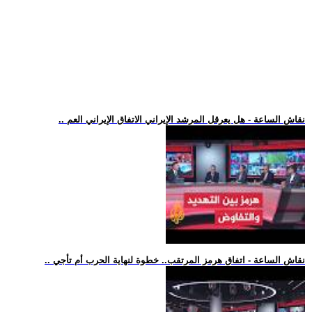
.. نقاش الساعة - هل يعرقل المرشد الإيراني الاتفاق الإيراني العم
.. نقاش الساعة - اتفاق هرمز المرتقب.. خطوة لنهاية الحرب أم تأجي