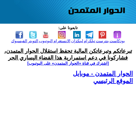
تابعونا على:
بودكاست
بنترست
تيلكرام
لينكدإن
الانستغرام
اليوتيوب
التويتر
الفيسبوك
تبرعاتكم وتبرعاتكن المالية تحفظ استقلال الحوار المتمدن،
فشاركونا في دعم استمرارية هذا الفضاء اليساري الحر
[اشترك في قناة ‫«الحوار المتمدن» على اليوتيوب]
الحوار المتمدن - موبايل
الموقع الرئيسي