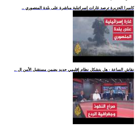
.. كاميرا الجزيرة ترصد غارات إسرائيلية مباشرة على بلدة المنصوري
.. نقاش الساعة - هل يتشكل نظام إقليمي جديد يضمن مستقبل الأمن ال