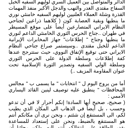
الدائر والمتواصل بين العميل السري لوليهم السفيه الخبل
السفاح مقتدى الغدر والنهب والدجل الأكبر منفذ المهمات
القذرة وشلة العملاء العلنيين لوليهم السفيه خامنئي نوري
ما ينطيها وبقية العصابة كون ( كلاهما ذراعين لجناحي
النظام الايراني المتصارعين أيضاً على موقع المسيطر
في طهران ..جناح الحرس الثوري الخامنئي الداعم لنوري
ما ينطيها وجناح " إطلاعات" جهاز المخابرات الإيرانية
الداعم للخبل مقتدى ..وسيستمر صراع جناحي النظام
الايراني حتى توقيع الإتفاق النووي، حيث ستترجح عندها
كفة إطلاعات وسلطة الدولة على الحرس الثوري
وسلطة الولي السفيه وتصدير الثورة الإسلامية تحت
عنوان المقاومة المزيف ..)
أما من يروج اليوم ل " انتخابات " ما يسمى ب " مجالس
المحافظات " ينطبق عليه توصيف لينين القائد اليساري
الأممي :
( صحيح، صحيح أيها السادة! إنكم أحرار لا في أن تدعو
وحسب ، بل أيضاً في الذهاب الى المكان الذي يطيب
لكم، الى المستنقع إن شئتم ، ونحن نرى أن مكانكم أنتم
هو المستنقع بالضبط، ونحن على إستعداد للمساعدة
بقدر الطاقة على إنتقالكم أنتم إليه. ولكن رجائنا أن