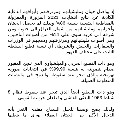
إذ يواصل حيتان ومليشياتهم ومرتزقتهم وأبواقهم الدعاية
الكاذبة عن نتائج انتخابات 2021 المزورة والمعزولة
بالمقاطعة الشعبية بنسبة 86% وبذلك لم يحصل الحيتان
وأحزابهم ومليشياتهم من شمال العراق الى جنوبه ومن
شرقه الى غربه سوى على 14% من أصوات الناخبين،
وهي أصوات مليشياتهم ومرتزقتهم ودمجهم في الوزرات
والسفارات والجيش والشرطة، أي نسبة قطيع السلطة
الثابت على مختلف العهود .
وهو ذات القطيع الحزبي والميلشياوي الذي تبجح المقبور
صدام بتصويته له بنسبة 99,99% في انتخابات صورية
تهريجية والذي تبخر عند سقوطه واندمج في مليشيات
المنظومة العميلة.
وهو ذات القطيع أيضاً الذي تبخر عند سقوط نظام 8
شباط 1963 البعثي الفاشي وقطعان حرسه القومي..
ولذلك يصح وصفنا للخبل السفاح مقتدى الغدر بأنه
الدجال الأكبر بين الحيتان العملاء نوري ما ينطيها