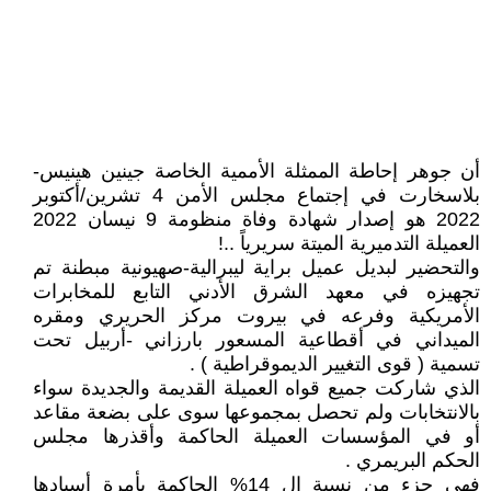
أن جوهر إحاطة الممثلة الأممية الخاصة جينين هينيس-
بلاسخارت في إجتماع مجلس الأمن 4 تشرين/أكتوبر
2022 هو إصدار شهادة وفاة منظومة 9 نيسان 2022
العميلة التدميرية الميتة سريرياً ..!
والتحضير لبديل عميل براية ليبرالية-صهيونية مبطنة تم
تجهيزه في معهد الشرق الأدني التابع للمخابرات
الأمريكية وفرعه في بيروت مركز الحريري ومقره
الميداني في أقطاعية المسعور بارزاني -أربيل تحت
تسمية ( قوى التغيير الديموقراطية ) .
الذي شاركت جميع قواه العميلة القديمة والجديدة سواء
بالانتخابات ولم تحصل بمجموعها سوى على بضعة مقاعد
أو في المؤسسات العميلة الحاكمة وأقذرها مجلس
الحكم البريمري .
فهي جزء من نسبة ال 14% الحاكمة بأمرة أسيادها