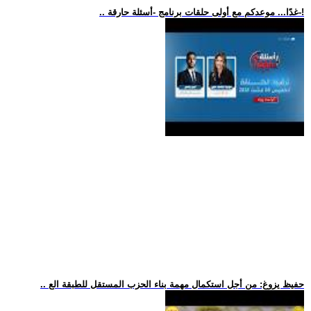
.. غدًا... موعدكم مع أولى حلقات برنامج -أسئلة حارقة-!
.. حفيظ يزوغ: من أجل استكمال مهمة بناء الحزب المستقل للطبقة الع