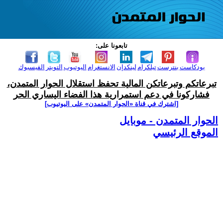
تابعونا على:
بودكاست
بنترست
تيلكرام
لينكدإن
الانستغرام
اليوتيوب
التويتر
الفيسبوك
تبرعاتكم وتبرعاتكن المالية تحفظ استقلال الحوار المتمدن،
فشاركونا في دعم استمرارية هذا الفضاء اليساري الحر
[اشترك في قناة ‫«الحوار المتمدن» على اليوتيوب]
الحوار المتمدن - موبايل
الموقع الرئيسي