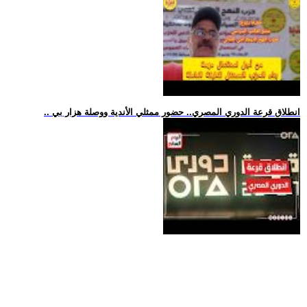
.. انطلاق قرعة الدوري المصري.. حضور ممثلي الأندية ووصلة هزار بي