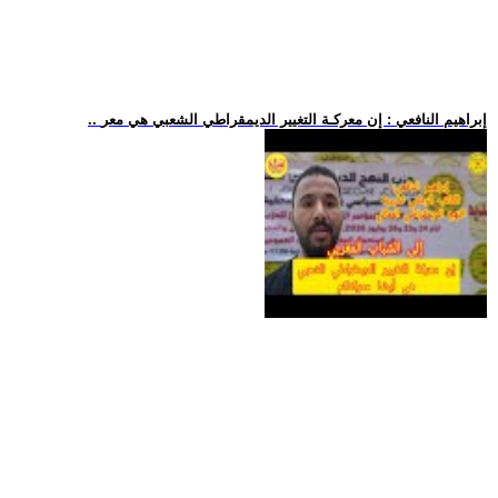
.. إبراهيم النافعي : إن معركـة التغيير الديمقراطي الشعبي هي معر