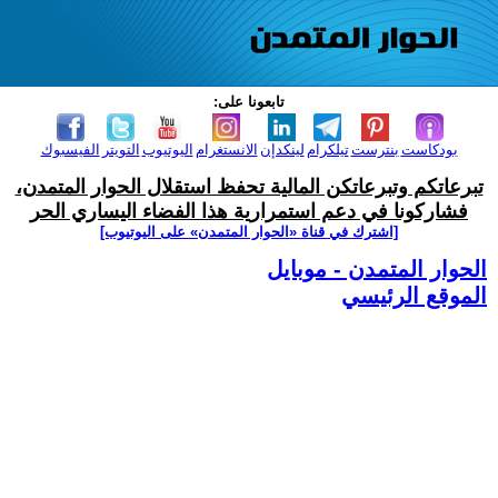
تابعونا على:
بودكاست
بنترست
تيلكرام
لينكدإن
الانستغرام
اليوتيوب
التويتر
الفيسبوك
تبرعاتكم وتبرعاتكن المالية تحفظ استقلال الحوار المتمدن،
فشاركونا في دعم استمرارية هذا الفضاء اليساري الحر
[اشترك في قناة ‫«الحوار المتمدن» على اليوتيوب]
الحوار المتمدن - موبايل
الموقع الرئيسي