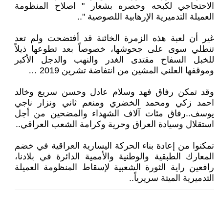
الاحتجاجي لكبحه وحصره بشعار " اصلاح المنظومة
العميلة التدميرية الإرهابية اللصوصية "..
غير أن لعبة هذه الزمرة الخائنة قد أفتضحت ولم تعد
تنطلي سوى على جحوشها، خصوصاً بعد تطوعها ذيلاً
للخبل السفاح مقتدى الغدر والنهب والدجل الأكبر
وموقفها العلني المشين من انتفاضة تشرين 2019 …
وقد تمكن رفاق فهد وسلام عادل وحسن سريع وخالد
احمد زكي ومحمد الخضري ومنعم ثاني ونزار ناجي
يوسف..رفاق مئات آلاف الشهداء والمضحين من أجل
استقلال وسيادة العراق وحرية وكرامة الشعب العراقي..
تمكنوا من إعادة بناء الحركة اليسارية العراقية في خضم
المعارك الطبقية والوطنية والأممية الدائرة في بلادنا،
رافعين راية الثورة الشعبية لإسقاط المنظومة العميلة
التدميرية الميتة سريرياً..