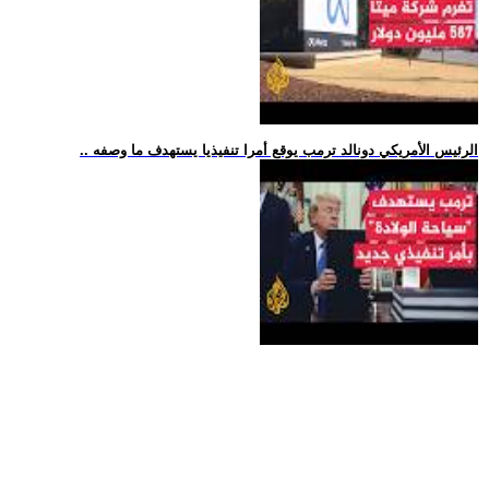
.. الرئيس الأمريكي دونالد ترمب يوقع أمرا تنفيذيا يستهدف ما وصفه