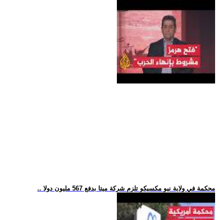
.. محكمة في ولاية نيو مكسيكو تلزم شركة ميتا بدفع 567 مليون دولا