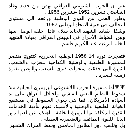
غير أن الحزب الشيوعي العراقي نهض من جديد وقاد
انتفاضتي تشرين 1952 -تشرين 1956 .
وطور العمل بين القوى الوطنية ورفعه الى مستوى
التحالف في جبهة الاتحاد الوطني 1957 .
وشكل بقيادة الشهيد الخالد سلام عادل حلقة الوصل بينها
وبين الضباط الأحرار في الجيش العراقي بقيادة الشهيد
الخالد الزعيم عبد الكريم قاسم .
فتفجرت ثورة 14 1958 الوطنية التحررية كتتويج منتصر
للمسيرة الطبقية والوطنية الكفاحية للحزب والشعب،
الثورة التي حققت منجزات كبرى للشعب والوطن بفترة
زمنية قصيرة .
🔻🔻أما مسيرة الحزب اللاشيوعي البريمري الخيانية منذ
سقوط النظام البعثي الفاشي واحتلال العراق على يد
أسياده الأمريكان، فما هي سوى السقوط في مستنقع
الخيانة الطبقية والوطنية والأممية، تقوم بتأدية الخدمات
القذرة المكلفة بها الزمرة الخائنة، ناهيكم عن لعبها دور
الذيل للقوى الطائفية والعنصرية العميلة .
بل وتلعب دور الطابور الخامس وسط الحراك الشعبي