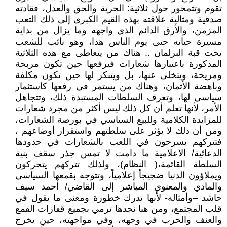
تقوم وتتمحور حول ثلاثية: الحرية والحق والعدل، فقادته
صدقية ومثالية علاقته بهذه القيم الكبرى إلى ذلك التعب
المزمن، والأرق الدائم الذي واجهه وما يزال من بداية
مسيرة حياته حتى يوم الناس هذا، وهو نائب للشعب
تحت قبة البرلمان .. هناك من يتعاطى مع هذه الثلاثية
المذكورة باعتبارها شعارات فيرفعها حين تكون مربحة
ومريحة، ويتخلى عنها، بل ويتنكر لها حين تكون مكلفة
وباهضة الأثمان، وهناك من يستمر في رفعها كاستثمار
سياسي لها، وتعرف السلطات المستبدة ذلك، وتتجاهل
الأمر، لأنها تعلم أن كل ذلك ليس أكثر من مجرد شعارات
للمزايدة الكلامية وللبيع السياسي في بورصة الشعارات،
ومن أن ذلك لا يؤثر على سلطتهم واستقرار أوضاعهم ،
فتتركهم يسرحون في اللعب بالشعارات في حدودها
الدعائية/ الاعلامية ما دامت لا تمس جذر سقف بنية
السلطة القائمة،( النظام)، ولذلك تتركهم يتحركون
ويملاؤون الدنيا ضجيجاً إعلامياً، وتتوجه بقمعها السياسي
والمادي والمعنوي المباشر إلى القاضي/ أحمد سيف
حاشد –وأمثاله- لأنها تدرك خطورة ومعنى ما يقول في
قلب المجتمع، ومن هنا نجدها ترمي بجميع قفازات القمع
والعنف والحرب في وجهه، وفي مواجهته، حين يخرج