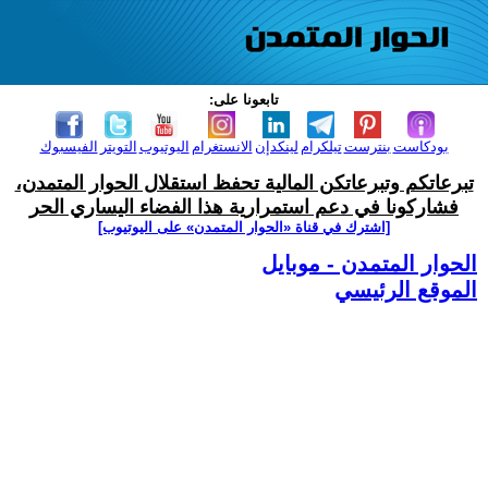
تابعونا على:
بودكاست
بنترست
تيلكرام
لينكدإن
الانستغرام
اليوتيوب
التويتر
الفيسبوك
تبرعاتكم وتبرعاتكن المالية تحفظ استقلال الحوار المتمدن،
فشاركونا في دعم استمرارية هذا الفضاء اليساري الحر
[اشترك في قناة ‫«الحوار المتمدن» على اليوتيوب]
الحوار المتمدن - موبايل
الموقع الرئيسي