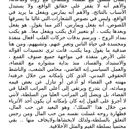
والأهم أنه لا يقفز على حقائق الواقع، ولا يستبدل
الأسباب بالنتائج، والأهم أنه يمارس ويفعل ما يريد في
الواقع، وليس في نصوص الشعارات،التي غالبا ما يسرقها
اللصوص، أنه يفعل ويمارس، أكثر مما يقول.. هو يفعل
وبعدها يكتب ، أو بتعبير أدق يكتب ويفعل معاً.. هو يكتب
بمداد الروح ، ويرسم بدقات حركات القلب أفعال منفذة
ومجسدة في حياة الناس وتعبر عنهم، وتشبههم، ومن هنا
صدقية ما يقول وما يكتب، فأنت ترى تجسيدات أقواله
على الأرض منفذة في مواجهة جميع صنوف القمع ،
والاستبداد والفساد، منذ بداية مشواره مع القضاء،
والعمل السياسي.إنه القاضي، محامي الشعب، والناشط
الحقوقي المدني، الذي كان بإمكانه من خلال حرفته/
مهنته في القضاء لو أذعن أو تنازل عن بعض قيمه
ومبادئه، أن يتدرج ويرتقي إلى أعلى المراتب العليا في
القضاء، بل ويصل إلى المراتب العليا من السلطة، لأنني
لا أجرؤ على القول إنه كان بإمكانه أن يكون أحد الأثرياء
من خلال هذا “السلك”، وهو البعيد عن حب المال،
فطهارة روحه غسلت نفسه من حب المال ومن رجس
التعلق بالسلطة،ولذلك لايخشاها،ولايخاف منها .. بقي
محتمياً بسلطة القيم والمثل الأخلاقية.