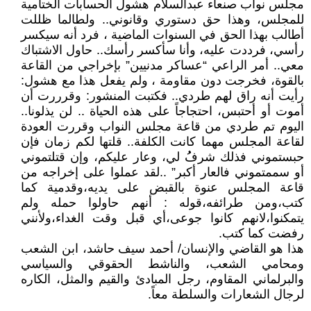
مجلس نواب صنعاء عبدالسلام هشول الحسابات الختامية
للمجلس، وهذا حق دستوري وقانوني.. ولطالما ظللت
أطالب بهذا الحق في السنوات الماضية ، فرد أنه سيكسر
رأسي، فرددت عليه، وأنا سأكسر رأسك.. حاول الاشتباك
معي.. أمر الراعي “عساكر مدنيين” بإخراجي من القاعة
بالقوة، فخرجت دون مقاومة ، ولم يفعل هذا مع هشول:
رأيت أنه راق لهم طردي.. فكتبت المنشور: وقرررت أن
أموت أو أحتبس، احتجاجاً على هذه الحياة .. لن يذلونا..
اليوم تم طردي من قاعة مجلس النواب وقررت العودة
لقاعة المجلس مهما كانت الكلفة.. قلتها لكم زمان فإن
حبستموني فذلك شرفُُ لي، وعار عليكم، وإن قتلتموني
أو سممتموني فالعار أكبر” ..لقد عملوا على إخراجه من
قاعة المجلس عنوة بالقبض على يديه،وقدمية كما
كتب،ومن طرائفه،قوله : أنهم حاولوا حمله ولم
يتمكنوا،لانهم كانوا جوعى،أي قبل وقت الغداء،ولأنني
رفضت كما كتب.
هذا هو القاضي والإنسان/ أحمد سيف حاشد، ابن الشعب
ومحامي الشعب، والناشط الحقوقي والسياسي
والبرلماني المقاوم، رجل المبادئ والقيم والمثل، الكاره
لرجال الشعارات والسلطة معاً.