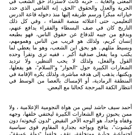
المعنى والغاية .. حربه كانت لاسترداد حق الشعب في
الحرية والعدل والحقوق “الحق، إنه القاضي الذي حدد
خياراته مبكراً ورسم طريقه إليها منذ دخوله قاعة الدرس
التعليمي، حتى اعتلائه منصة القضاء ، وفي كل ذلك
التاريخ كان في صف البسطاء والفقراء يدافع عنهم،
ويدفع من جيبه للدفاع عن حقوق الناس، فهو بطبعه
إنسان كريم، ولذلك هو قريب من الناس وهمومهم،
وبسيط مثلهم.. هو بحق ابن الشعب، وهو ما يعطي لما
يكتب وما يفعل صدقية أكبر ، ففيه ترى وتقرأ وحده
القول والفعل، ولذلك لا يحب التنظير، ولا ترديد
الشعارات الكبيرة حول “الحوار” و”السلام”، هو يفعلها،
ويكتبها، يذهب إلى هدفه مباشرة، ولذلك يكره الإقامة في
المنطقة الرمادية، أو الإمساك بالعصا من الوسط في
انتظار الكفة المرحجة كحالنا مع البعض.
أحمد سيف حاشد ليس من هواة النجومية الإعلامية ، ولا
ممن يحبون رفع الشعارات الكبيرة ليختفي خلفها، وجهه
وقفاه واحداً، هو الوجه الآخر النقيض “لدون كيخوته/ دون
كيشوت”، ينافح ويواجه بجدارة المقاوم قوى سياسية
اجتماعية جبارة ومتخلفة، تقف خلفها “دولة عميقة”،