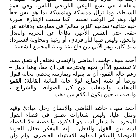
متغلغلة في نسغ الوعي التاريخي للناس، وفي قمة
السلطة، وما تزال ممسكة ومتمسكة بما هو ليس حقاً
لها، وهو في الوقت نفسه –كما سبقت الإشارة- صورة
حية حداثية/ تقدمية “للزير سالم” في مقاومته ودفاعه عن
حقه، حتى النفس الأخير، دفاعاً عن الحرية والعدل
والحق، وليس طلبا لثأر فردي، أو رغبة ومحاولة لاسترداد
ملك كان، وهو الآتي من قاع بيئة وبنية المجتمع الشعبية.
أحمد سيف حاشد، القاضي والإنسان تختلف أو تتفق معه،
لا تستطيع إلاَّ أن تحبه وتحترمه في آن معاً، وهذا دليل –
رغم حالة القمع- أن ما يقوله ويمارسه يحظى بحالة قبول
ورضا أو شبه إجماع، لولا حالة الثنائية القاتلة: القمع
المنفلت، والمتفلت من كل الضوابط والشرائع ،
والصمت، حين يكون الكلام من ذهب.
أحمد سيف حاشد القاضي والإنسان رجل مبادئ وقيم
ومثل عليا، وليس شعارات تطلق في فضاء القول
المجرد.. فالشعار لديه هو الفكرة، والقضية فلا انفصام
لديه بين القول والفعل… إنه المفكر بعقل الحرية
الموصلة للسلام المقاوم للاستبداد العنصري، ولم ولن