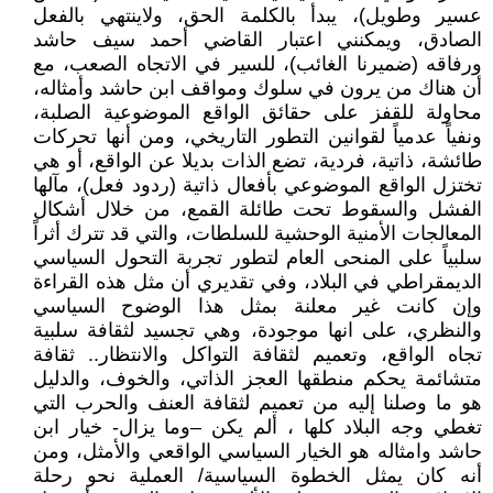
عسير وطويل)، يبدأ بالكلمة الحق، ولاينتهي بالفعل
الصادق، ويمكنني اعتبار القاضي أحمد سيف حاشد
ورفاقه (ضميرنا الغائب)، للسير في الاتجاه الصعب، مع
أن هناك من يرون في سلوك ومواقف ابن حاشد وأمثاله،
محاولة للقفز على حقائق الواقع الموضوعية الصلبة،
ونفياً عدمياً لقوانين التطور التاريخي، ومن أنها تحركات
طائشة، ذاتية، فردية، تضع الذات بديلا عن الواقع، أو هي
تختزل الواقع الموضوعي بأفعال ذاتية (ردود فعل)، مآلها
الفشل والسقوط تحت طائلة القمع، من خلال أشكال
المعالجات الأمنية الوحشية للسلطات، والتي قد تترك أثراً
سلبياً على المنحى العام لتطور تجربة التحول السياسي
الديمقراطي في البلاد، وفي تقديري أن مثل هذه القراءة
وإن كانت غير معلنة بمثل هذا الوضوح السياسي
والنظري، على انها موجودة، وهي تجسيد لثقافة سلبية
تجاه الواقع، وتعميم لثقافة التواكل والانتظار.. ثقافة
متشائمة يحكم منطقها العجز الذاتي، والخوف، والدليل
هو ما وصلنا إليه من تعميم لثقافة العنف والحرب التي
تغطي وجه البلاد كلها ، ألم يكن –وما يزال- خيار ابن
حاشد وامثاله هو الخيار السياسي الواقعي والأمثل، ومن
أنه كان يمثل الخطوة السياسية/ العملية نحو رحلة