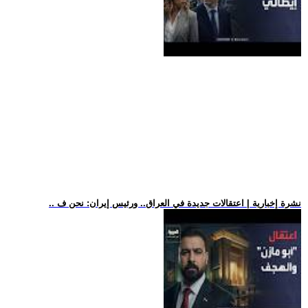
.. نشرة إخبارية | اعتقالات جديدة في العراق.. ورئيس إيران: نحن ف