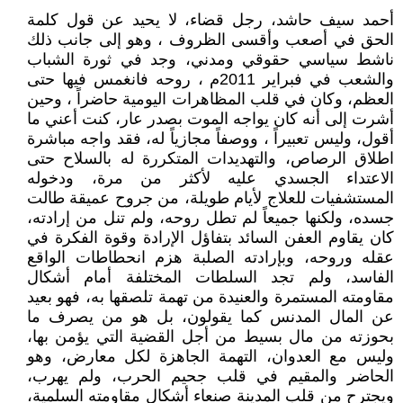
أحمد سيف حاشد، رجل قضاء، لا يحيد عن قول كلمة
الحق في أصعب وأقسى الظروف ، وهو إلى جانب ذلك
ناشط سياسي حقوقي ومدني، وجد في ثورة الشباب
والشعب في فبراير 2011م ، روحه فانغمس فيها حتى
العظم، وكان في قلب المظاهرات اليومية حاضراً ، وحين
أشرت إلى أنه كان يواجه الموت بصدر عار، كنت أعني ما
أقول، وليس تعبيراً ، ووصفاً مجازياً له، فقد واجه مباشرة
اطلاق الرصاص، والتهديدات المتكررة له بالسلاح حتى
الاعتداء الجسدي عليه لأكثر من مرة، ودخوله
المستشفيات للعلاج لأيام طويلة، من جروح عميقة طالت
جسده، ولكنها جميعاً لم تطل روحه، ولم تنل من إرادته،
كان يقاوم العفن السائد بتفاؤل الإرادة وقوة الفكرة في
عقله وروحه، وبإرادته الصلبة هزم انحطاطات الواقع
الفاسد، ولم تجد السلطات المختلفة أمام أشكال
مقاومته المستمرة والعنيدة من تهمة تلصقها به، فهو بعيد
عن المال المدنس كما يقولون، بل هو من يصرف ما
بحوزته من مال بسيط من أجل القضية التي يؤمن بها،
وليس مع العدوان، التهمة الجاهزة لكل معارض، وهو
الحاضر والمقيم في قلب جحيم الحرب، ولم يهرب،
ويجترح من قلب المدينة صنعاء أشكال مقاومته السلمية،