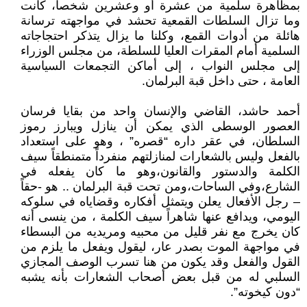
بمظاهرة سلمية من عشرة أو وعشرين شخصاً، كانت
وما تزال السلطات القمعية تحشد في مواجهته ترسانة
هائلة من أدوات القمع، وكلنا ما يزال يتذكر احتجاجاته
السلمية أمام المقرات العليا للسلطة، من مجلس الوزراء
إلى مجلس النواب ، إلى أماكن التجمعات السياسية
العامة ، حتى داخل قبة البرلمان.
أحمد حاشد، القاضي والإنسان واحد من بقايا فرسان
العصور الوسطى الذي يمكن أن ينازل ويبارز رموز
السلطان، في عقر داره “قصره” ، وهو على استعداد
بالفعل وليس بالشعارات لمنازلتهم منفرداً متمنطقاً سيف
الكلمة والدستور والقانون،وهو ما كان يفعله في
الشارع،وفي الساحات،ومن تحت قبة البرلمان .. هو -حقاً
– رجل الأفعال يعلن ويتمثل أفكاره وقضاياه في سلوكه
اليومي، ويدافع عنها شاهراً سيف الكلمة ، من ينسى أنه
كان يخرج مع نفر قليل من محبيه ومريديه من البسطاء
في مواجهة الموت بصدر عار، ليقول ويفعل ما يلزم من
القول والفعل وقد يكون من هنا تسرب الوصف المجازي
السلبي له من قبل بعض أصحاب الشعارات بأنه يشبه
“دون كيخوته”.