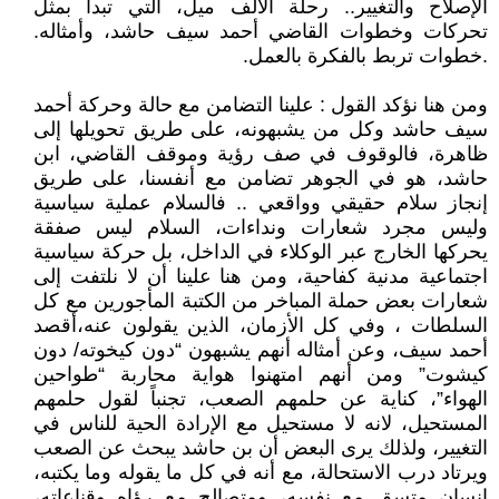
الإصلاح والتغيير.. رحلة الألف ميل، التي تبدأ بمثل
تحركات وخطوات القاضي أحمد سيف حاشد، وأمثاله.
.خطوات تربط بالفكرة بالعمل.
ومن هنا نؤكد القول : علينا التضامن مع حالة وحركة أحمد
سيف حاشد وكل من يشبهونه، على طريق تحويلها إلى
ظاهرة، فالوقوف في صف رؤية وموقف القاضي، ابن
حاشد، هو في الجوهر تضامن مع أنفسنا، على طريق
إنجاز سلام حقيقي وواقعي .. فالسلام عملية سياسية
وليس مجرد شعارات ونداءات، السلام ليس صفقة
يحركها الخارج عبر الوكلاء في الداخل، بل حركة سياسية
اجتماعية مدنية كفاحية، ومن هنا علينا أن لا نلتفت إلى
شعارات بعض حملة المباخر من الكتبة المأجورين مع كل
السلطات ، وفي كل الأزمان، الذين يقولون عنه،أقصد
أحمد سيف، وعن أمثاله أنهم يشبهون “دون كيخوته/ دون
كيشوت” ومن أنهم امتهنوا هواية محاربة “طواحين
الهواء”، كناية عن حلمهم الصعب، تجنباً لقول حلمهم
المستحيل، لانه لا مستحيل مع الإرادة الحية للناس في
التغيير، ولذلك يرى البعض أن بن حاشد يبحث عن الصعب
ويرتاد درب الاستحالة، مع أنه في كل ما يقوله وما يكتبه،
إنسان متسق مع نفسه، ومتصالح مع رؤاه وقناعاته،