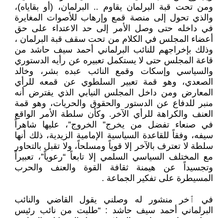
ومن تحت قبة البرلمان يقاوم .. البرلمان، (أو بقاياه)،
والذي تحول إلى منصة قمع وإرهاب للأصوات المغايرة
في داخله حتى وصل الأمر إلى حد الاعتداء على حق
أعضاء المجلس في الكلام من تحت سقف قبة البرلمان ،
وذلك بإخراجهم للنائب البرلماني أحمد سيف حاشد من
قاعة المجلس حتى لا يستكمل تعبيره عن رأيه الدستوري
والسياسي وإسكات وقمع النائب عبده بشر، وخالد
الصعدي، وهو قمة تعبير السلطوي عن قمعه للرأي
المعارض ومن داخل المجلس النيابي الذي يفترض أنه
منبر للدفاع عن الدستور والحقوق والحريات، وهو قمة
العنف والكراهة للرأي الآخر. وكأن سلطة الأمر الواقع
في صنعاء تفضل من يخرج” الخروج”، عليها شاهراً
سيفه، وفقاً للقاعدة السياسية الإمامية الزيدية، ذلك أنها
سلطة لا تعترف بالآخر إلا قوياً ومسلحاً، ولا تقبل بالتحاور
مع المختلف السياسي السلمي إلا تابعاً “رعوياً”، تعبيراً
وتجسيداً عن هيمنة ثقافة القوة والعنف والحرب
المسيطرة على تفكير الجماعة .
في ٱخر منشور له وصلني يقول القاضي والنائب
البرلماني أحمد سيف حاشد : “طلبت من نائب رئيس