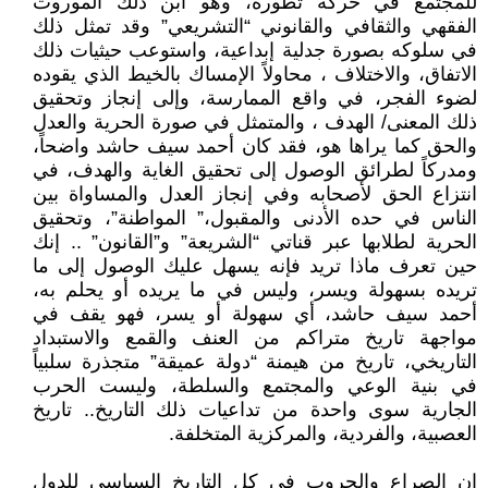
للمجتمع في حركة تطوره، وهو ابن ذلك الموروث
الفقهي والثقافي والقانوني “التشريعي” وقد تمثل ذلك
في سلوكه بصورة جدلية إبداعية، واستوعب حيثيات ذلك
الاتفاق، والاختلاف ، محاولاً الإمساك بالخيط الذي يقوده
لضوء الفجر، في واقع الممارسة، وإلى إنجاز وتحقيق
ذلك المعنى/ الهدف ، والمتمثل في صورة الحرية والعدل
والحق كما يراها هو، فقد كان أحمد سيف حاشد واضحاً،
ومدركاً لطرائق الوصول إلى تحقيق الغاية والهدف، في
انتزاع الحق لأصحابه وفي إنجاز العدل والمساواة بين
الناس في حده الأدنى والمقبول،” المواطنة”، وتحقيق
الحرية لطلابها عبر قناتي “الشريعة” و”القانون” .. إنك
حين تعرف ماذا تريد فإنه يسهل عليك الوصول إلى ما
تريده بسهولة ويسر، وليس في ما يريده أو يحلم به،
أحمد سيف حاشد، أي سهولة أو يسر، فهو يقف في
مواجهة تاريخ متراكم من العنف والقمع والاستبداد
التاريخي، تاريخ من هيمنة “دولة عميقة” متجذرة سلبياً
في بنية الوعي والمجتمع والسلطة، وليست الحرب
الجارية سوى واحدة من تداعيات ذلك التاريخ.. تاريخ
العصبية، والفردية، والمركزية المتخلفة.
إن الصراع والحروب في كل التاريخ السياسي للدول