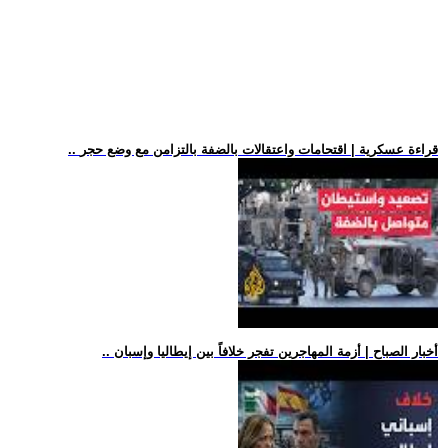
.. قراءة عسكرية | اقتحامات واعتقالات بالضفة بالتزامن مع وضع حجر
.. أخبار الصباح | أزمة المهاجرين تفجر خلافاً بين إيطاليا وإسبان