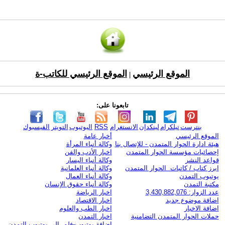
الموقع الرئيسي
الموقع الرئيسي للكاتب-ة
|
تابعونا على:
بنترست
تيلكرام
لينكدإن
الانستغرام
RSS
اليوتيوب
التويتر
الفيسبوك
الموقع الرئيسي
أخبار عامة
هيئة ادارة الحوار المتمدن - للإتصال بنا
وكالة أنباء المرأة
إحصائيات مؤسسة الحوار المتمدن
اخبار الأدب والفن
قواعد النشر
وكالة أنباء اليسار
ابرز كتاب / كاتبات الحوار المتمدن
وكالة أنباء العلمانية
يوتيوب التمدن
وكالة أنباء العمال
مكتبة التمدن
وكالة أنباء حقوق الإنسان
عدد الزوار: 3,430,882,076
اخبار الرياضة
اضافة موضوع جديد
اخبار الاقتصاد
اضافة الاخبار
اخبار الطب والعلوم
حملات الحوار المتمدن التضامنية
اخبار التمدن
إضافة يوتيوب-فلم إلى يوتيوب التمدن