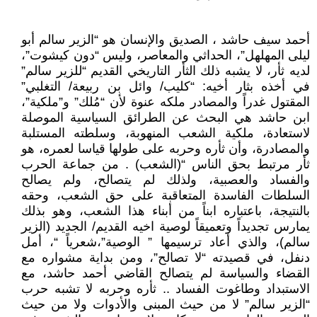
أحمد سيف حاشد ، الصديق والإنسان هو “الزير سالم أبو
ليلى المهلهل”، الحداثي والمعاصر، وليس “دون كيشوت”،
لديه ثأر، لا يشبه ذلك الثأر التاريخي القديم “للزير سالم”
في أخذه بثار أخيه: “كليب/ وائل بن ربيعة/ التغلبي”
المقتول غدراً والمصادر ملكه عنوة لأن “مُلك” و”ملكية”،
ابن حاشد هي البحث عن الطرائق السياسية الموصلة
لاستعادة، ملكية الشعب المنهوبة، وسلطته المستلبة
والمصادرة، وأن ثأره وحربه على طولها قياسا لعمره، هو
ثأر مرتبط بحق الناس “(الشعب) . من جماعة الحرب
والفساد والعصبية، ولذلك لم يتصالح، ولم يصالح
السلطات الفاسدة المتعاقبة على حق الشعب، وحقه
بالنتيجة، باعتباره ابناً من أبناء هذا الشعب، وهو بذلك
يمارس تجديداً وتعميقاً لوصية اخيه القديم/ الجديد (الزير
سالم)، والذي أعاد ترسيمها ” الوصية”،شعرياً “، أمل
دنفل، في قصيدته “لا تصالح”، ومن بداية مشواره مع
القضاء والسياسة لم يتصالح القاضي أحمد حاشد، مع
الاستبداد وطاغوت الفساد .. ثأره وحربه لا تشبه حرب
“الزير سالم” لا من حيث المبنى والأدوات ولا من حيث