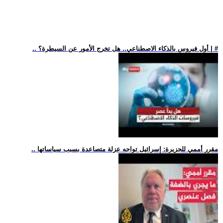
.. أول فيروس بالذكاء الاصطناعي.. هل تخرج الأمور عن السيطرة؟ | #
.. مقرر أممي للجزيرة: إسرائيل تواجه عزلة متصاعدة بسبب سياساتها