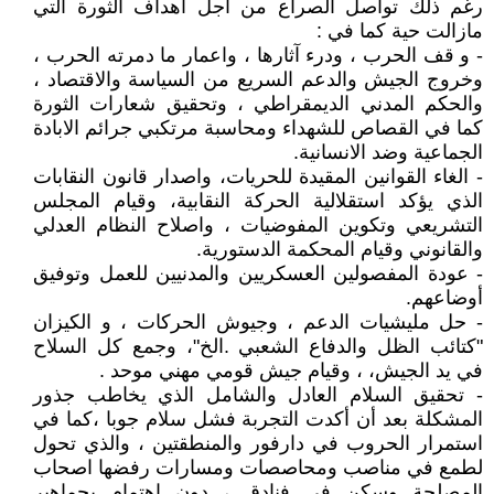
رغم ذلك تواصل الصراع من أجل أهداف الثورة التي
مازالت حية كما في :
- و قف الحرب ، ودرء آثارها ، واعمار ما دمرته الحرب ،
وخروج الجيش والدعم السريع من السياسة والاقتصاد ،
والحكم المدني الديمقراطي ، وتحقيق شعارات الثورة
كما في القصاص للشهداء ومحاسبة مرتكبي جرائم الابادة
الجماعية وضد الانسانية.
- الغاء القوانين المقيدة للحريات، واصدار قانون النقابات
الذي يؤكد استقلالية الحركة النقابية، وقيام المجلس
التشريعي وتكوين المفوضيات ، واصلاح النظام العدلي
والقانوني وقيام المحكمة الدستورية.
- عودة المفصولين العسكريين والمدنيين للعمل وتوفيق
أوضاعهم.
- حل مليشيات الدعم ، وجيوش الحركات ، و الكيزان
"كتائب الظل والدفاع الشعبي .الخ"، وجمع كل السلاح
في يد الجيش، ، وقيام جيش قومي مهني موحد .
- تحقيق السلام العادل والشامل الذي يخاطب جذور
المشكلة بعد أن أكدت التجربة فشل سلام جوبا ،كما في
استمرار الحروب في دارفور والمنطقتين ، والذي تحول
لطمع في مناصب ومحاصصات ومسارات رفضها اصحاب
المصلحة وسكن في فنادق ، دون اهتمام بجماهير