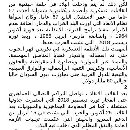
لكن ذلك لم يتم ودخلت البلاد في حلقة جهنمية من
انقلابات عسكرية وأنظمة ديكتاتورية شمولية أخذت 57
عاما من عمر الاستقلال البالغ 67 عاما، وكان اسوأها
نظام الانقاذ التي اورث البلد الخراب والدمار، اضافة لعدم
الالتزام بتنفيذ برامج الفترات الانتقالية بعد قورة أكتوبر
1964 ، وانتفاضة مارس- ابريل 1985 ، وبعد ثورة
ديسمبر 2018 ، التي نشبت الحرب بعدها.
أسهمت تلك الأنظمة العسكرية في تكريس قهر الجنوب
حتى تم انفصاله، وانفجار قضايا المناطق المهمشة،
والتنمية غير المتوازنة ومصادرة الديمقراطية والحقوق
الأساسية، وتكريس التنمية الرأسمالية والفوارق الطبقية
والتبعية للدول الغربية حتي تجاوزت ديون السودان حاليا
حوالي 60 مليار دولار.
2
بعد انقلاب الانقاذ ، تواصل التراكم النضالي الجماهيري
حتى انفجار ثورة ديسمبر 2018 التي استمرت جذوتها
مشتعلة ، كما في المقاومة الجماهيرية والمليونيات بعد
انقلاب 25 أكتوبر، والحرب التي نشبت في 15 أبريل بين
الدعم السريع والجيش التي عكست تجليات الأزمة
العامة والنفق المظلم الذي دخلت فيه البلاد.