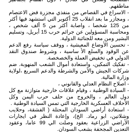
مناطقهم.
- الاسراع في القصاص من منفذي مجزرة فض الاعتصام
، ومجازر ما بعد انقلاب 25 أكتوبر التي استشهد فيها أكثر
من 125 شخصا ، واصابة أكثر من 5 ألف شخص ،
ومحاسبة المسؤولين عن جرائم حرب 15 أبريل، وتسليم
البشير ومن معه للجنائبة الدولية.
- تحسين الأوضاع المعيشية ، ووقف سياسة رفع الدعم
عن الوقود والسلع الأ ساسية ، وشروط صندوق النقد
الدولي في تخفيض العملة والخصخصة.
- تفكيك التمكين، واستعادة أموال الشعب المنهوبة. ضم
شركات الجيش والأمن والشرطة والدعم السريع ،لولاية
وزارة المالية.
- اصلاح النظام العدلي والقانوني ،
- السيادة الوطنية ، وقيام علاقات خارجية متوازنة مع كل
دول العالم ، والخروج من حلف حرب اليمن وكل
الأحلاف العسكرية الخارجية التي تمس السيادة الوطنية .
- استعادة أراضي السودان المحتلة ( الفشقة، وحلايب
وشلاتين، ابو رماد. الخ)، وإعادة النظر في ايجارات
الأراضي الزراعية بعقود وصلت الي 99 عاما، وعقود
التعدين المجحفة بشعب السودان.