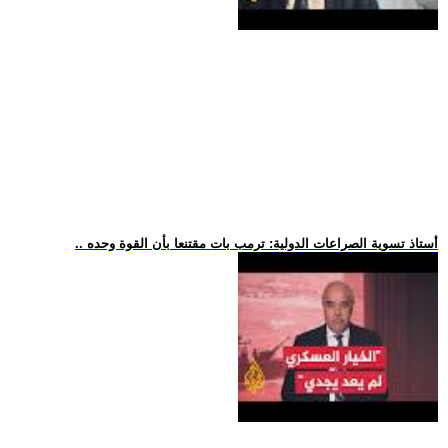
.. أستاذ تسوية الصراعات الدولية: ترمب بات مقتنعا بأن القوة وحده