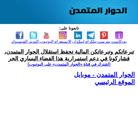
تابعونا على:
بودكاست
بنترست
تيلكرام
لينكدإن
الانستغرام
اليوتيوب
التويتر
الفيسبوك
تبرعاتكم وتبرعاتكن المالية تحفظ استقلال الحوار المتمدن،
فشاركونا في دعم استمرارية هذا الفضاء اليساري الحر
[اشترك في قناة ‫«الحوار المتمدن» على اليوتيوب]
الحوار المتمدن - موبايل
الموقع الرئيسي