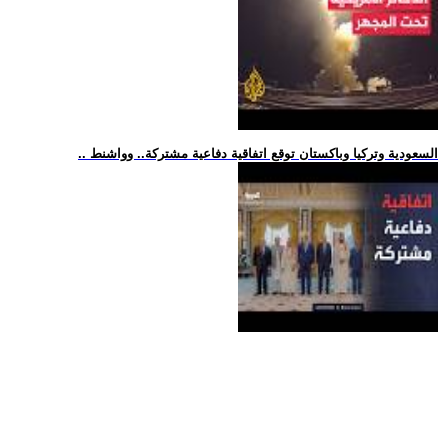
.. السعودية وتركيا وباكستان توقع اتفاقية دفاعية مشتركة.. وواشنط