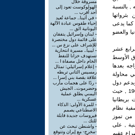
مسروقة خلال
, بالنسبة
الهولوكوست تعود إلى
أحد أقرب ...
بثرواتها
-
في أثينا.. جماعة تُعيد
 كما يدعى
إحياء طقوس عبادة الآلهة
اليونانية الق ...
يا والعضو
-
لبنان وإسرائيل يتفقان
على قائمة دول مختصرة
للإشراف على نزع س ...
لرابع عشر
-
ليبيا.. مسيرة انتحارية
تستهدف خزانا للنفط
رق الأوسط
الخام داخل مصفاة ا ...
اجه بعدها
-
إعلام إسرائيلي: تمثال
رمسيس الثاني تربطه
ي محاولة
علاقة بقصة بني إسرا ...
وبدعم دول
-
ردًا على هجمات مأرب
وحضرموت.. الجيش
عربية وأجنبية .وللأسف كان لها ما أرادت في الثامن من شباط عام 1963 , حيث
اليمني يطلق عملية
بريطانيا
عسكرية ...
-
للمرة الأولى: الذكاء
صفية نظام
الاصطناعي يصمم
فيروسات جديدة قابلة
 من تموز
للتك ...
نية , على
-
واشنطن تبحث عن
-مخرج- مع إيران وتتوقع
راع عقيم