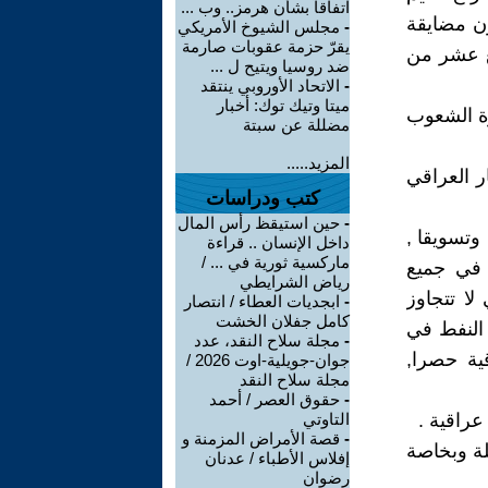
اتفاقاً بشأن هرمز.. وب ...
ن مضايقة
-
مجلس الشيوخ الأمريكي
يقرّ حزمة عقوبات صارمة
ع عشر من
ضد روسيا ويتيح ل ...
-
الاتحاد الأوروبي ينتقد
ميتا وتيك توك: أخبار
رة الشعوب
مضللة عن سبتة
المزيد.....
ار العراقي
كتب ودراسات
-
حين استيقظ رأس المال
وتسويقا ,
داخل الإنسان .. قراءة
ماركسية ثورية في ... /
لتصرف في جميع
رياض الشرايطي
لا تتجاوز
-
ابجديات العطاء / انتصار
كامل جفلان الخشت
اج النفط في
-
مجلة سلاح النقد، عدد
ية حصرا,
جوان-جويلية-اوت 2026 /
مجلة سلاح النقد
-
حقوق العصر / أحمد
التاوتي
-
قصة الأمراض المزمنة و
لة وبخاصة
إفلاس الأطباء / عدنان
رضوان