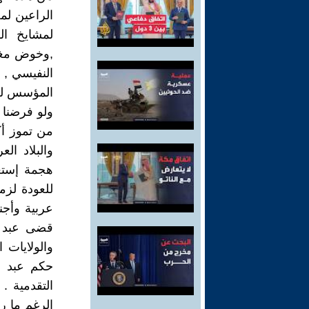
الراعين لمص
لمشايخ الك
,وخوض مغام
النفيسي , 
المؤسس لح
ولو فرضنا 
من تموز أك
والبلاد ال
هجمة إستع
للعودة لزم
قضى عبد ا
والولايات 
حكم عبد ا
التقدمية .
الرغم ما ر