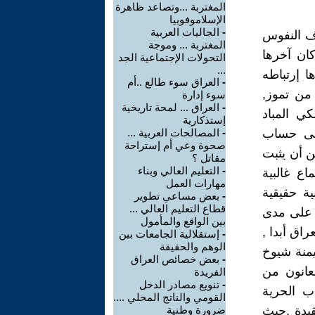
المغتربة ...وتصاعد ظاهرة
الإسلاموفوبيا
-
الجاليات العربية
اف النفوس
المغتربة ... وموجة
ان آخرها
التحولات الإجتماعية الجد
...
ا إرتباطه
-
العراق سوء طالع ..أم
 من تموز,
سوء إدارة
-
العراق ... لمحة تاريخية
ي المباد
إستذكارية
على حساب
-
المصالحات العربية ...
صحوة وعي أم إستراحة
ن أن يثبت
مقاتل ؟
-
التعليم العالي وبناء
اع غالبية
مهارات العمل
195 كانت ثورة وطنية حقيقية
-
بعض مساعي تطوير
قطاع التعليم العالي ...
ي على مدى
بين الواقع والمأمول
اق أبدا ,
-
إستقلالية الجامعات بين
الوهم والحقيقة
يمنة شيوخ
-
بعض خصائص العراق
يعانون من
الفريدة
-
تنويع مصادر الدخل
ب الحرية
القومي والناتج المحلي ....
يدة ,حيث
ضرورة وطنية