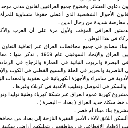
 قانون الأحوال الشخصية الذي أعطى حقوقا متساوية للمرأة 
 معارضة شديدة من رجال الدين .
 الدستور العراقي المؤقت ولأول مرة على أن العرب والأكر
ركاء في هذا الوطن .
ببناء مصانع في جميع محافظات العراق عبر إتفاقية التعاون ا
المعقودة بين العراق والإتحاد السوفيتي عام 1959 ,
ي البصرة والزيوت النباتية في العمارة والزجاج في الرماد
الناصرية والحرير في الحلة والنسيج القطني في الكوت وال
الأدوية في سامراء والأجهزة الكهربائية في بعقوبة والمعدات ال
 والسكر في الموصل وتعليب الأغذية في كربلاء وغيرها .
ير ألسكن أللائق لآلاف الأسر الفقيرة النازحة إلى بغداد من محا
ب الإظهاد الإقطاعي في مناطقهم , بتمليكهم أراضي سكنية 