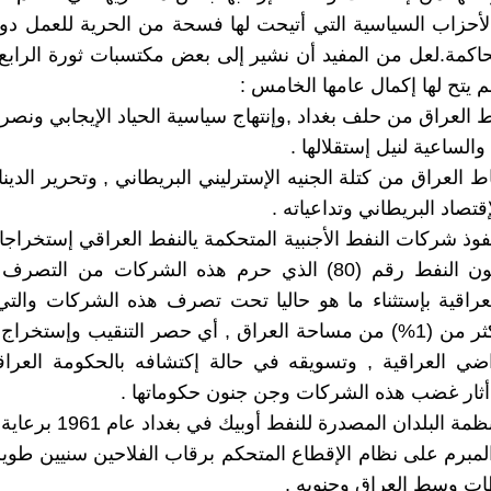
أحزاب السياسية التي أتيحت لها فسحة من الحرية للعمل دو
اكمة.لعل من المفيد أن نشير إلى بعض مكتسبات ثورة الراب
م يتح لها إكمال عامها الخامس :
اط العراق من حلف بغداد ,وإنتهاج سياسية الحياد الإيجابي ونص
لساعية لنيل إستقلالها .
اط العراق من كتلة الجنيه الإسترليني البريطاني , وتحرير الدين
قتصاد البريطاني وتداعياته .
نفوذ شركات النفط الأجنبية المتحكمة يالنفط العراقي إستخراجا 
بإصدار قانون النفط رقم (80) الذي حرم هذه الشركات من ا
عراقية بإستثناء ما هو حاليا تحت تصرف هذه الشركات والتي 
مساحتها أكثر من (1%) من مساحة العراق , أي حصر التنقيب وإستخر
ضي العراقية , وتسويقه في حالة إكتشافه بالحكومة العراق
 أثار غضب هذه الشركات وجن جنون حكوماتها .
 المبرم على نظام الإقطاع المتحكم برقاب الفلاحين سنيين طوي
ت وسط العراق وجنوبه .