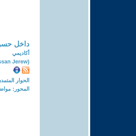
داخل حسن
أكاديمي
(Dakhil Hassan Jerew)
الحوار المتمدن-العدد: 7701 - 23
المحور: مواض