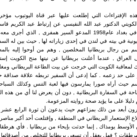
ذه الإفتراءات التي إطلعت عليها عبر قناة اليوتيوب مؤخر
الكويتي الدكتور عبد الله النفيسي عن إرتباط عبد الكريم قاس
البريطاني في بغداد عام1958 المدعو السير همفرى , الذي أجرى
ونية في بيته في لندن في إحدى زياراته لها , حيث بين له السف
م من رجال بريطانيا المخلصين , وهم من أوحوا إليه بالمط
 العراق , عندما أعلنت بريطانيا عن نيتها منح الكويت إستق
 وذلك لمعاقبة الكويت التي خرجت عن بيت الطاعة البريطاني ومغا
 على حد زعمه . كما إدعى أن السفير تربطه علاقة صداقة ح
سم حيث أراه صورا يمارسون فيها لعبة التنس وكذلك السباح
ة في السفارة البريطانية , دون أن يعرض لنا أي من هذه ال
 دليلا على ما يؤيد صحة روايته المزعومة.
ون أبعد من ذلك بمزاعهم حيث يدعون أن ثورة الرابع عشر 
اع الإستعمار البريطاني في المنطقة , وإقتلعت أحد أكبر مناصري
لأوسط يومذاك , إنما حدثت بإيحاء من بريطانيا . فأي هرط
رطقات ؟ فهل يعقل أن تسعى بريطانيا للتخلص من أصدقائها 