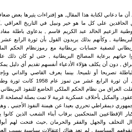
ل أن ما دعاني لكتابة هذا المقال, هو إفتراءات يثيرها بعض ضع
الحاقدين على كل ما هو خير ونبيل في التاريخ العراقي ,ك
طنية الزعيم الخالد عبد الكريم قاسم , بدعاوى باطلة مفاده
لبريطانية , وكأنهم بذلك يريدون القول بأن ثورة الرابع عشر
طاني لتصفية حسابات بريطانية مع رموزنظام الحكم الملك
وا حياتهم برعاية المصالح البريطانية , حتى لو كان ذلك 
اق , دون أن يكلف هؤلاء الأدعياء أنفسهم تقديم أي دليل يمك
باطلة تصريحا أو تلميحا. بينما يعرف القاصي والداني وبإجم
العراقيين , أن ثورة الرابع عشر من تموز عام 8
قلت العراق من نظام الحكم الملكي الخاضع للنفوذ البريطان
عقود, والمكبل بأحلاف عسكرية غربية لا تمت بصلة لمصلحة العر
مهوري ديمقراطي تحرري بعيدا عن هيمنة النفوذ الأجنبي , وه
بار الإقطاعيين المتحكمين برقاب أبناء الشعب الذين كانوا 
ل التخلف والجهل والفقر والحرمان ,حيث فتحت لهم أبوا
وقهم السياسية . لم تعد هناك إعتقالات سياسية بسبب العق