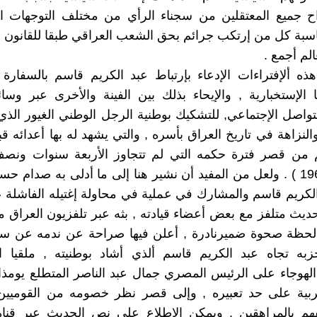
 جميع المعتقلين من سجناء الرأي من مختلف التوجهات ال
بة كل من إرتكب جرائم بحق الشعب العراقي طبقا للقانون 
لم أجمع .
ذه ألإفتراءات الإدعاء بإرتباط عبد الكريم قاسم بالسفارة ا
الإستخبارية , والإيحاء بذلك بين الفينة والأخرى عبر وسائ
واصل الإجتماعي, للتشكيك بوطنية الرجل الوطني الغيور الذي
لنزاهة في تاريخ العراق بأسره , والتي يشهد له بها أعدائه قب
 من قصر فترة حكمه التي لم تتجاوز الأربعة سنوات ونصف
1958 – 1963 ) . ولعل من المفيد أن نشير هنا إلى ما أدلى به صدام ح
يث متلفز مع بعض أعضاء قيادته , بثه عبر تلفزيون العراق م
في لحظة صحوة ضميرنادرة , أعلن فيها صراحة عن ندمه عن س
ه تجاه عبد الكريم قاسم ألذي أشاد بوطنيته , ملقيا ال
لهوجاء على الرئيس المصري جمال عبد الناصر المتطلع يومذ
عربية على حد تعبيره , وإلى قصر نظر خصومه من القوميين 
هم بالمراهقين . ويمكن الإطلاع على نص الحديث عبر قناة 