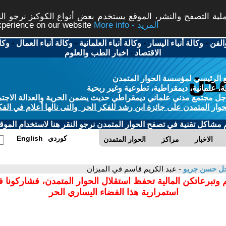
ة التصفح والنشر، الموقع يستخدم بعض أنواع الكوكيز نرجو النق
More info - المزيد
experience on our website
الفن
-
وكالة أنباء اليسار
-
وكالة أنباء العلمانية
-
وكالة أنباء العمال
-
وكا
الاقتصاد
-
اخبار الطب والعلوم
 الرئيسي لمؤسسة الحوار المتمدن
، علمانية، ديمقراطية، تطوعية وغير ربحية
ل مجتمع مدني علماني ديمقراطي حديث يضمن الحرية والعدالة الاجتم
حوار المتمدن على جائزة ابن رشد للفكر الحر والتى نالها أعلام في الفك
م مشاكل تقنية في تصفح الحوار المتمدن نرجو النقر هنا لاستخدام الموقع
كوردي
English
الاخبار
مراكز
الحوار المتمدن
خل حسن جريو
- عبد الكريم قاسم في الميزان
 وتبرعاتكن المالية تحفظ استقلال الحوار المتمدن، فشاركونا 
استمرارية هذا الفضاء اليساري الحر