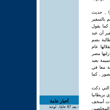
ا , حديث
م بالسفير
 معه كما يقول
ير أن عبد
البة بضم
لالها عام
زلتها مصر
ميمة بعبد
ة معا في
صور , كما
التي دكت
 بريطانيا
أخبار عامة
قات أسخف
-
بعد 87 عامًا.. لوحة
المخلصين