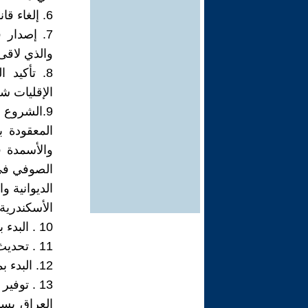
6. إلغاء قانون دعاوى العشائر وخضوع جميع العراقيين لقانون مدني موحد .
7. إصدار
والذي لاقى
8. تأكيد
الإقليات ش
9.الشروع 
والأسمدة ف
الصوفي في 
الديوانية و
الأسكندرية
10 . البدء بمشروع كهربة عموم العراق عبر شبكة كهرباء وطنية توليدا وتوزيعا .
11 . تحديث خط سكك حديد العراق ( بغداد – البصرة ) .
12. البدء بمشروع بناء ميناء أم قصر .
13 . توف
العراق بسب