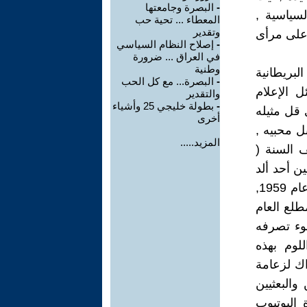
-
البصرة وجامعتها
سياسية ,
المعطاء ... تحية حب
وتقدير
على مرأى
-
إصلاح النظام السياسي
في العراق ... ضرورة
وطنية
لبريطانية
-
البصرة... مع كل الحب
ل الإعلام
والتقدير
-
بطولة خليجي 25 وأشياء
 قل مثيله
أخرى
ل محبيه ,
المزيد.....
 السنة (
سين أحد ألد
أعداء عبد الكريم قاسم والمشارك في عملية في محاولة إغتيله الفاشلة عام 1959,
طلع العام
وء تصرفه
لوم بهذه
اك لزعامة
والبعثيين
اليوتيوب