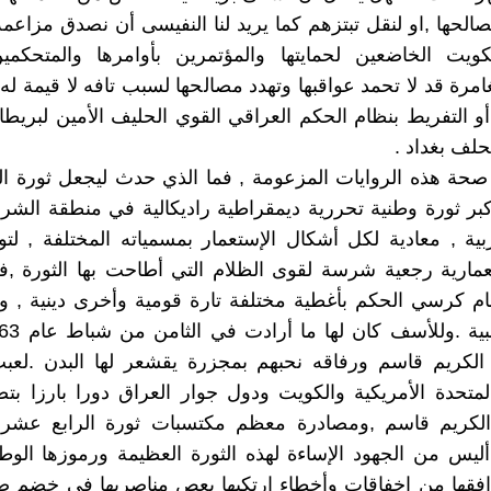
الحها ,او لنقل تبتزهم كما يريد لنا النفيسى أن نصدق مزاعمه 
ويت الخاضعين لحمايتها والمؤتمرين بأوامرها والمتحكمين 
رة قد لا تحمد عواقبها وتهدد مصالحها لسبب تافه لا قيمة له
أو التفريط بنظام الحكم العراقي القوي الحليف الأمين لبريطان
لف بغداد .
صحة هذه الروايات المزعومة , فما الذي حدث ليجعل ثورة ا
بر ثورة وطنية تحررية ديمقراطية راديكالية في منطقة الش
عربية , معادية لكل أشكال الإستعمار بمسمياته المختلفة , لتو
مارية رجعية شرسة لقوى الظلام التي أطاحت بها الثورة ,ف
ام كرسي الحكم بأغطية مختلفة تارة قومية وأخرى دينية , 
لكريم قاسم ورفاقه نحبهم بمجزرة يقشعر لها البدن .لعبت 
المتحدة الأمريكية والكويت ودول جوار العراق دورا بارزا بت
لكريم قاسم ,ومصادرة معظم مكتسبات ثورة الرابع عشر
 أليس من الجهود الإساءة لهذه الثورة العظيمة ورموزها الوط
افقها من إخفاقات وأخطاء إرتكبها بعص مناصريها في خضم ص