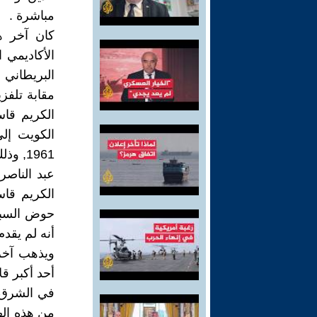
مباشرة .
كان آخر ه
الأكاديمي 
مقابة تلفزي
الكريم قاس
الكويت إلى
1961,
عبد الناصر
الكريم قا
حوض السباح
أنه لم يقدم
ويذهب آخر
أحد أكبر قل
في الشرق ا
من هذه اله