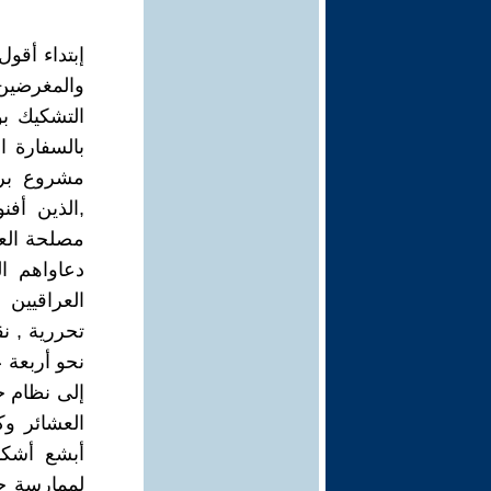
إبتداء أقو
والمغرضين 
التشكيك بو
بالسفارة ا
مشروع بري
,الذين أفن
مصلحة العر
دعاواهم ال
تحررية , ن
نحو أربعة 
إلى نظام ج
العشائر وك
أبشع أشكا
لممارسة حق