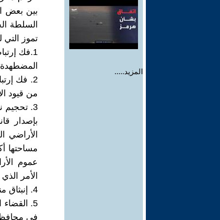
بين بعض ال
السلطة الح
تموز التي ل
1.فك إرتب
المضطهدة وا
المزيد.....
2. فك إرتب
من قيود الإ
3. تحجيم 
الأراضي ال
عموم الأرا
الأمر الذي
4. إنبثاق منظمة البلدان المصدرة للنفط أوبيك في بغداد عام 1961 برعاية عراقية .
5. القضاء
في محافظا