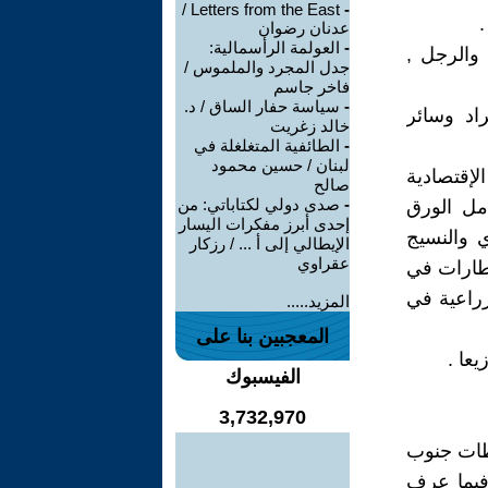
Letters from the East /
-
عدنان رضوان
-
العولمة الرأسمالية:
والرجل ,
جدل المجرد والملموس /
فاخر جاسم
-
سياسة حفار الساق / د.
اد وسائر
خالد زغريت
-
الطائفية المتغلغلة في
لبنان / حسين محمود
لإقتصادية
صالح
-
صدى دولي لكتاباتي: من
 نذكر منها : معامل الورق
إحدى أبرز مفكرات اليسار
ي والنسيج
الإيطالي إلى أ ... / رزكار
عقراوي
إطارات في
زراعية في
المزيد.....
المعجبين بنا على
الفيسبوك
3,732,970
فظات جنوب
فيما عرف