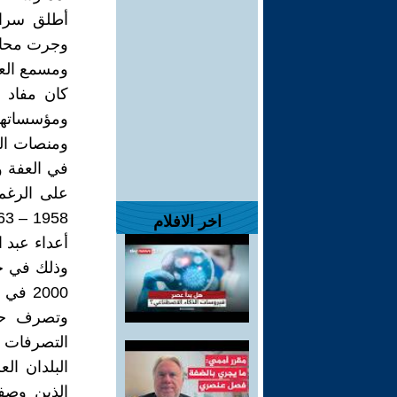
أطلق سراح
وجرت محاس
ومسمع العا
كان مفاد ه
ومؤسساتها 
ومنصات الت
في العفة وا
على الرغم
اخر الافلام
وذلك في حد
2000 
وتصرف حزب
التصرفات ا
البلدان ال
الذين وصف