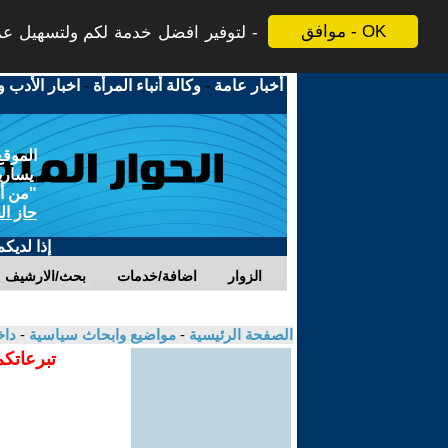
موافق - OK
لتوفير افضل خدمة لكم ولتسهيل عملي
أخبار عامة
-
وكالة أنباء المرأة
-
اخبار الأدب و
الموقع
يسارية
"من أج
حاز ال
إذا لديك
الزوار
اضافة/خدمات
بحث/الارشيف
الصفحة الرئيسية
-
مواضيع وابحاث سياسية
-
دا
تبرعاتكم