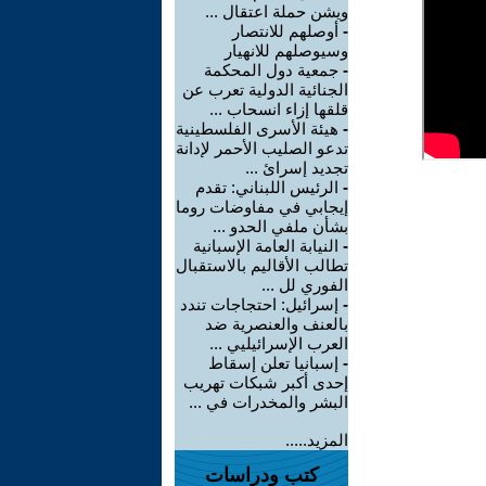
ويشن حملة اعتقال ...
-
أوصلهم للانتصار
وسيوصلهم للانهيار
-
جمعية دول المحكمة
الجنائية الدولية تعرب عن
قلقها إزاء انسحاب ...
-
هيئة الأسرى الفلسطينية
تدعو الصليب الأحمر لإدانة
تجديد إسرائ ...
-
الرئيس اللبناني: تقدم
إيجابي في مفاوضات روما
بشأن ملفي الحدو ...
-
النيابة العامة الإسبانية
تطالب الأقاليم بالاستقبال
الفوري لل ...
-
إسرائيل: احتجاجات تندد
بالعنف والعنصرية ضد
العرب الإسرائيليي ...
-
إسبانيا تعلن إسقاط
إحدى أكبر شبكات تهريب
البشر والمخدرات في ...
المزيد.....
كتب ودراسات