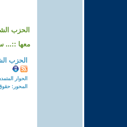
الحزب الشي
معها ::... 
الحزب الش
الحوار المتمدن-العدد: 7671 - 23
المحور: حقوق