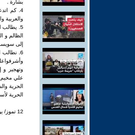
بشارة .
4. كم اتد
والعربية وال
5. يطالب ا
الظالم و ا
إلى سويسر
6. نطالب 
وأشرفواعلى
وتهجير و 
علي مخيم ج
الحرية والس
الحرية لأس
12 تموز/ يوليو 2023