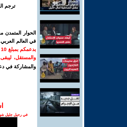
ترجم ال
الحوار المتمدن م
في العالم العربي
ب
والمستقل، ليبقى ص
والمشاركة في دع
ا‫
في رحيل جليل شهبا