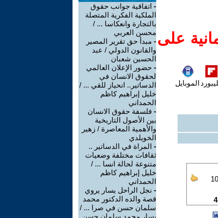
-
اتفاقية جوانب حقوق
الملكية الفكرية المتصلة
بالتجارة وانعكاسا ... /
محسن العربي
انية على
-
مبدأ حق تقرير المصير
والقانون الدولي / عبد
الحسين شعبان
-
حضور الإعلان العالمي
لحقوق الانسان في
يبورد
الموبايل
الدساتير.. انحياز للقي ... /
خليل إبراهيم كاظم
الحمداني
-
فلسفة حقوق الانسان
بين الأصول التاريخية
والأهمية المعاصرة / زهير
الخويلدي
-
المراة في الدساتير ..
ثقافات مختلفة وضعيات
متنوعة لحالة انسا ... /
خليل إبراهيم كاظم
الحمداني
-
نجل الراحل يسار يروي
قصة والده الدكتور محمد
سلمان حسن في صرا ... /
يسار محمد سلمان حسن