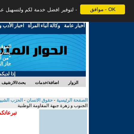
موافق - OK
لتوفير افضل خدمة لكم ولتسهيل عملي
أخبار عامة
-
وكالة أنباء المرأة
-
اخبار الأدب و
الموقع
يسارية
"من أج
حاز ال
إذا لديك
الزوار
اضافة/خدمات
بحث/الارشيف
الصفحة الرئيسية
-
حقوق الانسان
-
الحزب الشي
الجنوب و زهرة جبهة المقاومة الوطنية
تبرعاتكم