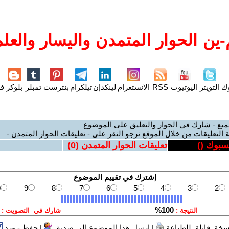
ين الحوار المتمدن واليسار والعلم
وك
التويتر
اليوتيوب
RSS
الانستغرام
لينكدإن
تيلكرام
بنترست
تمبلر
بلوكر
فل
ميع - شارك في الحوار والتعليق على الموضوع
 التعليقات من خلال الموقع نرجو النقر على - تعليقات الحوار المتمدن -
يسبوك (
)
تعليقات الحوار المتمدن (
0
)
سخة قابلة للطباعة
|
ارسل هذا الموضوع الى صديق
|
حفظ - ورد