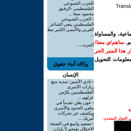
للحزب الشيوعي
Transl
الفلسطيني -الرفيق
محمود سعا ...
-
الحزب الشيوعي
الفلسطيني ينعى الشاعر
العربي والأممي الكبير مظ
اعية، والمساواة
...
م.
ساهم/ي معنا!
المزيد.....
رار هذا المنبر الحر
معلومات التحويل
وكالة أنباء حقوق
الإنسان
-
نادي الأسير: تمديد منع
زيارات الأسرى
الفلسطينيين يكرّس
عزلهم ...
-
عون يعلن تقدماً في
ملفي الحدود والأسرى
ويكشف عن تحركات
أمريك ...
الحوار المتمدن
-
تصعيد واسع في الضفة:
الاحتلال يقتحم 5 بلدات