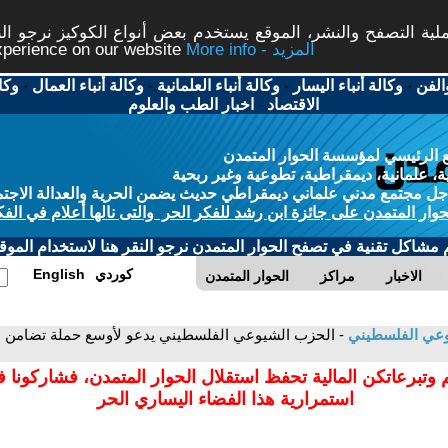
ة التصفح والنشر، الموقع يستخدم بعض أنواع الكوكيز نرجو النق
More info - المزيد
experience on our website
الفن
-
وكالة أنباء اليسار
-
وكالة أنباء العلمانية
-
وكالة أنباء العمال
-
وكا
الاقتصاد
-
اخبار الطب والعلوم
 الرئيسي لمؤسسة الحوار المتمدن
، علمانية، ديمقراطية، تطوعية وغير ربحية
ل مجتمع مدني علماني ديمقراطي حديث يضمن الحرية والعدالة الاجتم
حوار المتمدن على جائزة ابن رشد للفكر الحر والتى نالها أعلام في الفك
م مشاكل تقنية في تصفح الحوار المتمدن نرجو النقر هنا لاستخدام الموقع
كوردي
English
الاخبار
مراكز
الحوار المتمدن
وعي الفلسطيني
- الحزب الشيوعي الفلسطيني يدعو لأوسع حملة تضامن عربية
 وتبرعاتكن المالية تحفظ استقلال الحوار المتمدن، فشاركونا 
استمرارية هذا الفضاء اليساري الحر