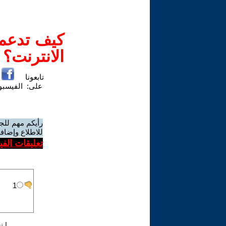
كيف تدعم-
الانترنت؟
تابعونا
على:
الفيسب
رأيكم مهم للج
للاطلاع وإضافة
تعليقات الف
|
ن