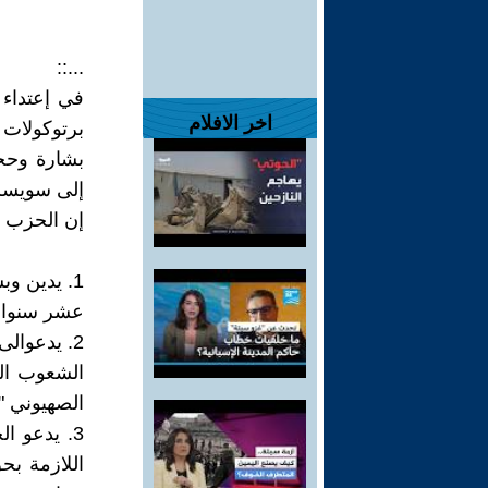
...::
في إعتداء 
اخر الافلام
برتوكولات 
بشارة وحجز
إلى سويسرا
إن الحزب ا
1. يدين و
عشر سنوات 
2. يدعوال
الشعوب الت
الصهيوني "
3. يدعو ال
اللازمة بح