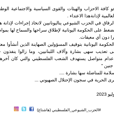
عو كافة الاحزاب والهيئات والقوى السياسية والاجتماعية الوطنية
عالمية لإدانةهذا الاعتداء .
لرفاق في الحزب الشيوعي يناليونانيين لاتخاذ إجراءات لإدانة هذ
لضغط على الحكومة اليونانية لإطلاق سراحها والسماح لها بمواص
ا دون أي معيقات.
الحكومة اليونانية بتوقيف المسؤولين الصهاينة الذين أنشأوا معت
 تعذيب سهى بشارة وآلاف اللبنانيين، وما زالوا ينفذون ح
إعدام متواصل يستهدف الشعب الفلسطيني والتي كان آخرها 
نين "
لامة للمناضلة سها بشارة ....
رى الحرية في سجون الإحتلال الصهيوني ...
#الحزب_الشيوعي_الفلسطيني (هاشتاغ)