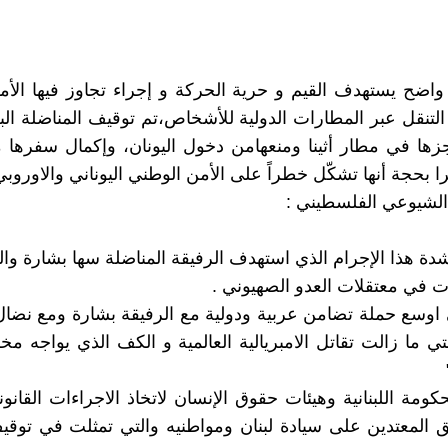
واضح يستهدف القيم و حرية الحركة و إجراء تجاوز فيها الأمن
التنقل عبر المطارات الدولية للأشخاص،تم توقيف المناضلة ا
ها في مطار أثينا ومنعهامن دخول اليونان، وإكمال سفرها 
 بحجة أنها تشكّل خطراً على الأمن الوطني اليوناني والاوروبي
لشيوعي الفلسطيني :
بشدة هذا الإجرام الذي استهدف الرفيقة المناضلة سها بشارة و
في معتقلات العدو الصهيوني .
ى اوسع حملة تضامن عربية ودولية مع الرفيقة بشارة ومع نضا
ي ما زالت تقاتل الامبريالية العالمية و الكف الذي يواجه مخر
حكومة اللبنانية وهيئات حقوق الإنسان لاتخاذ الاجراءات القانون
ق المعتدين على سيادة لبنان ومواطنيه والتي تمثلت في توقي