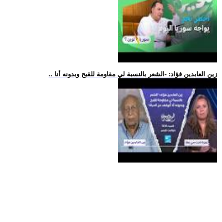
.. زين العابدين فؤاد: -الشعر بالنسبة لي مقاومة للقبح وبدونه أنا