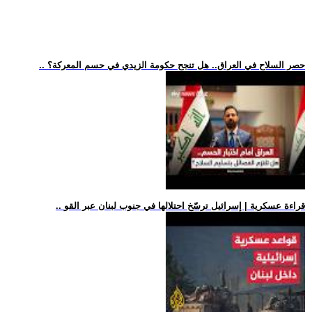
.. حصر السلاح في العراق.. هل تنجح حكومة الزيدي في حسم المعركة؟
.. قراءة عسكرية | إسرائيل ترسّخ احتلالها في جنوب لبنان عبر القو