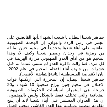
جماهير شعبنا البطل، يا شعب الشهداء،أيها القابضين على
الجمر في زمن الردة والهوان، إن الهجمة الصهيونية
الفاشية على أبناء شعبنا وتحديداً في مخيم جنين لما له
من رمزية في وجدان وضمير شعبنا وكيف لا، وهذا
المخيم هو من اذاق العدو الصهيوني مرارة الهزيمة في
كل مرة، فما زالت ذاكرة العدو لم تنسى عندما تم قتل
عشرات من جنوده أثناء اقتحام المخيم في عام 2002،
أبان الانتفاضة الفلسطينية الثانية(إنتفاضة الأقصى).
جماهير شعبنا البطل، إن المجزرة التي ارتكبتها قوات
الاحتلال في مخيم جنين وراح ضحيتها 10 شهداء و20
جريحا، هي استمرار لسياسات الحكومات الصهيونية
المتعاقبة والتي تختلف فقط بالشكل وليس بالمضمون،
إن هذا العدوان المستمر على أبناء شعبنا لابد أن ينتج
مقاومة منظمة وشاملة لهذا العدو الفاشي ويجب العمل