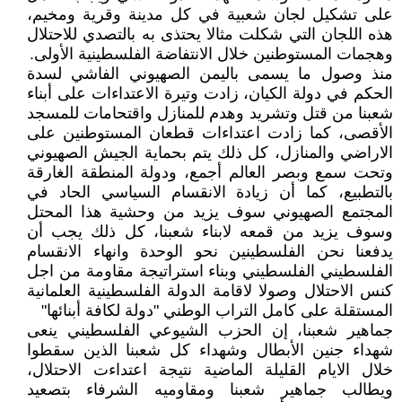
على تشكيل لجان شعبية في كل مدينة وقرية ومخيم،
هذه اللجان التي شكلت مثالا يحتذى به بالتصدي للاحتلال
وهجمات المستوطنين خلال الانتفاضة الفلسطينية الأولى.
منذ وصول ما يسمى باليمن الصهيوني الفاشي لسدة
الحكم في دولة الكيان، زادت وتيرة الاعتداءات على أبناء
شعبنا من قتل وتشريد وهدم للمنازل واقتحامات للمسجد
الأقصى، كما زادت اعتداءات قطعان المستوطنين على
الاراضي والمنازل، كل ذلك يتم بحماية الجيش الصهيوني
وتحت سمع وبصر العالم أجمع، ودولة المنطقة الغارقة
بالتطبيع، كما أن زيادة الانقسام السياسي الحاد في
المجتمع الصهيوني سوف يزيد من وحشية هذا المحتل
وسوف يزيد من قمعه لابناء شعبنا، كل ذلك يجب أن
يدفعنا نحن الفلسطينين نحو الوحدة وانهاء الانقسام
الفلسطيني الفلسطيني وبناء استراتيجة مقاومة من اجل
كنس الاحتلال وصولا لاقامة الدولة الفلسطينية العلمانية
المستقلة على كامل التراب الوطني "دولة لكافة أبنائها"
جماهير شعبنا، إن الحزب الشيوعي الفلسطيني ينعى
شهداء جنين الأبطال وشهداء كل شعبنا الذين سقطوا
خلال الايام القليلة الماضية نتيجة اعتداءت الاحتلال،
ويطالب جماهير شعبنا ومقاوميه الشرفاء بتصعيد