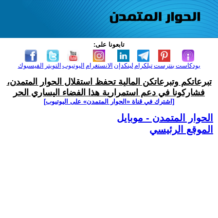
تابعونا على:
بودكاست
بنترست
تيلكرام
لينكدإن
الانستغرام
اليوتيوب
التويتر
الفيسبوك
تبرعاتكم وتبرعاتكن المالية تحفظ استقلال الحوار المتمدن،
فشاركونا في دعم استمرارية هذا الفضاء اليساري الحر
[اشترك في قناة ‫«الحوار المتمدن» على اليوتيوب]
الحوار المتمدن - موبايل
الموقع الرئيسي