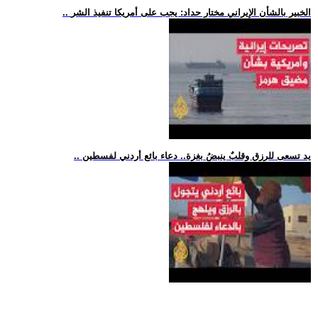
.. الخبير بالشأن الإيراني مختار حداد: يجب على أمريكا تنفيذ الشر
.. يد تسعى للرزق وقلبٌ ينبضُ بغزة.. دعاء بائع أردني لفسطين