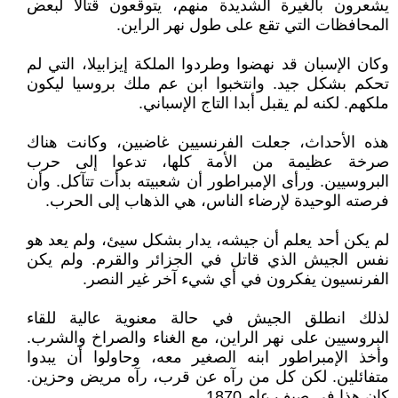
يشعرون بالغيرة الشديدة منهم، يتوقعون قتالا لبعض
المحافظات التي تقع على طول نهر الراين.
وكان الإسبان قد نهضوا وطردوا الملكة إيزابيلا، التي لم
تحكم بشكل جيد. وانتخبوا ابن عم ملك بروسيا ليكون
ملكهم. لكنه لم يقبل أبدا التاج الإسباني.
هذه الأحداث، جعلت الفرنسيين غاضبين، وكانت هناك
صرخة عظيمة من الأمة كلها، تدعوا إلى حرب
البروسيين. ورأى الإمبراطور أن شعبيته بدأت تتآكل. وأن
فرصته الوحيدة لإرضاء الناس، هي الذهاب إلى الحرب.
لم يكن أحد يعلم أن جيشه، يدار بشكل سيئ، ولم يعد هو
نفس الجيش الذي قاتل في الجزائر والقرم. ولم يكن
الفرنسيون يفكرون في أي شيء آخر غير النصر.
لذلك انطلق الجيش في حالة معنوية عالية للقاء
البروسيين على نهر الراين، مع الغناء والصراخ والشرب.
وأخذ الإمبراطور ابنه الصغير معه، وحاولوا أن يبدوا
متفائلين. لكن كل من رآه عن قرب، رآه مريض وحزين.
كان هذا في صيف عام 1870.