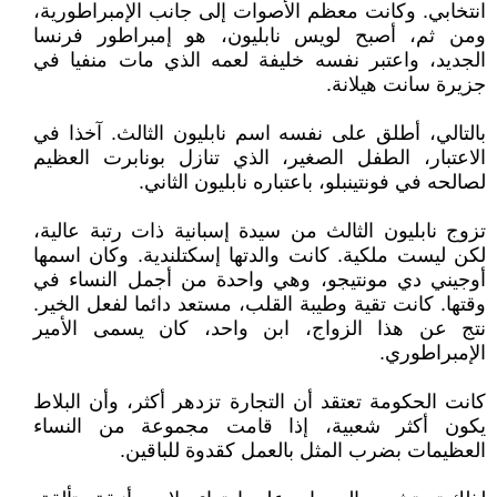
انتخابي. وكانت معظم الأصوات إلى جانب الإمبراطورية،
ومن ثم، أصبح لويس نابليون، هو إمبراطور فرنسا
الجديد، واعتبر نفسه خليفة لعمه الذي مات منفيا في
جزيرة سانت هيلانة.
بالتالي، أطلق على نفسه اسم نابليون الثالث. آخذا في
الاعتبار، الطفل الصغير، الذي تنازل بونابرت العظيم
لصالحه في فونتينبلو، باعتباره نابليون الثاني.
تزوج نابليون الثالث من سيدة إسبانية ذات رتبة عالية،
لكن ليست ملكية. كانت والدتها إسكتلندية. وكان اسمها
أوجيني دي مونتيجو، وهي واحدة من أجمل النساء في
وقتها. كانت تقية وطيبة القلب، مستعد دائما لفعل الخير.
نتج عن هذا الزواج، ابن واحد، كان يسمى الأمير
الإمبراطوري.
كانت الحكومة تعتقد أن التجارة تزدهر أكثر، وأن البلاط
يكون أكثر شعبية، إذا قامت مجموعة من النساء
العظيمات بضرب المثل بالعمل كقدوة للباقين.