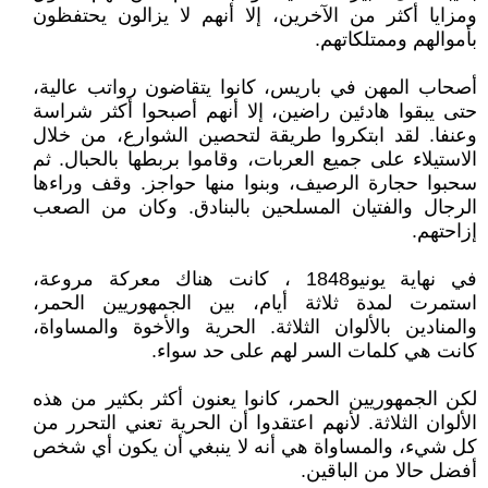
ومزايا أكثر من الآخرين، إلا أنهم لا يزالون يحتفظون
بأموالهم وممتلكاتهم.
أصحاب المهن في باريس، كانوا يتقاضون رواتب عالية،
حتى يبقوا هادئين راضين، إلا أنهم أصبحوا أكثر شراسة
وعنفا. لقد ابتكروا طريقة لتحصين الشوارع، من خلال
الاستيلاء على جميع العربات، وقاموا بربطها بالحبال. ثم
سحبوا حجارة الرصيف، وبنوا منها حواجز. وقف وراءها
الرجال والفتيان المسلحين بالبنادق. وكان من الصعب
إزاحتهم.
في نهاية يونيو1848 ، كانت هناك معركة مروعة،
استمرت لمدة ثلاثة أيام، بين الجمهوريين الحمر،
والمنادين بالألوان الثلاثة. الحرية والأخوة والمساواة،
كانت هي كلمات السر لهم على حد سواء.
لكن الجمهوريين الحمر، كانوا يعنون أكثر بكثير من هذه
الألوان الثلاثة. لأنهم اعتقدوا أن الحرية تعني التحرر من
كل شيء، والمساواة هي أنه لا ينبغي أن يكون أي شخص
أفضل حالا من الباقين.