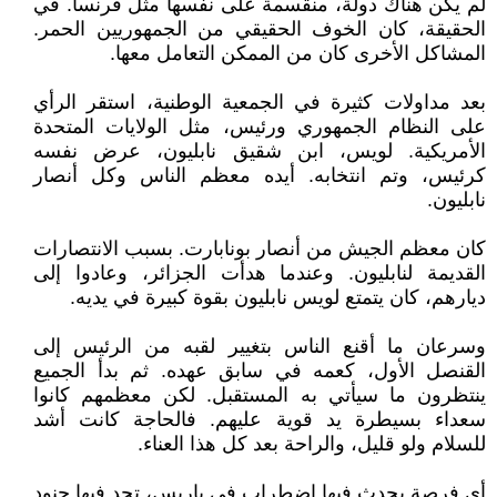
لم يكن هناك دولة، منقسمة على نفسها مثل فرنسا. في
الحقيقة، كان الخوف الحقيقي من الجمهوريين الحمر.
المشاكل الأخرى كان من الممكن التعامل معها.
بعد مداولات كثيرة في الجمعية الوطنية، استقر الرأي
على النظام الجمهوري ورئيس، مثل الولايات المتحدة
الأمريكية. لويس، ابن شقيق نابليون، عرض نفسه
كرئيس، وتم انتخابه. أيده معظم الناس وكل أنصار
نابليون.
كان معظم الجيش من أنصار بونابارت. بسبب الانتصارات
القديمة لنابليون. وعندما هدأت الجزائر، وعادوا إلى
ديارهم، كان يتمتع لويس نابليون بقوة كبيرة في يديه.
وسرعان ما أقنع الناس بتغيير لقبه من الرئيس إلى
القنصل الأول، كعمه في سابق عهده. ثم بدأ الجميع
ينتظرون ما سيأتي به المستقبل. لكن معظمهم كانوا
سعداء بسيطرة يد قوية عليهم. فالحاجة كانت أشد
للسلام ولو قليل، والراحة بعد كل هذا العناء.
أي فرصة يحدث فيها اضطراب في باريس، تجد فيها جنود