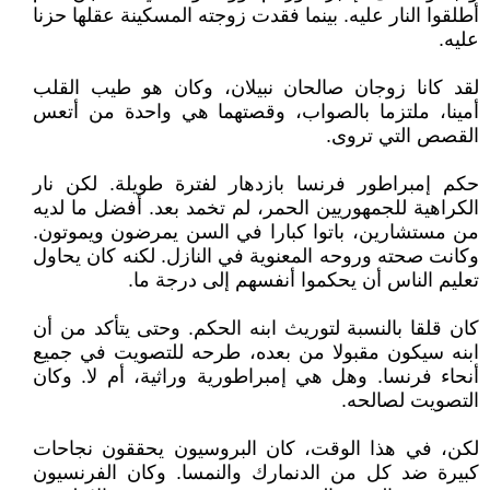
أطلقوا النار عليه. بينما فقدت زوجته المسكينة عقلها حزنا
عليه.
لقد كانا زوجان صالحان نبيلان، وكان هو طيب القلب
أمينا، ملتزما بالصواب، وقصتهما هي واحدة من أتعس
القصص التي تروى.
حكم إمبراطور فرنسا بازدهار لفترة طويلة. لكن نار
الكراهية للجمهوريين الحمر، لم تخمد بعد. أفضل ما لديه
من مستشارين، باتوا كبارا في السن يمرضون ويموتون.
وكانت صحته وروحه المعنوية في النازل. لكنه كان يحاول
تعليم الناس أن يحكموا أنفسهم إلى درجة ما.
كان قلقا بالنسبة لتوريث ابنه الحكم. وحتى يتأكد من أن
ابنه سيكون مقبولا من بعده، طرحه للتصويت في جميع
أنحاء فرنسا. وهل هي إمبراطورية وراثية، أم لا. وكان
التصويت لصالحه.
لكن، في هذا الوقت، كان البروسيون يحققون نجاحات
كبيرة ضد كل من الدنمارك والنمسا. وكان الفرنسيون