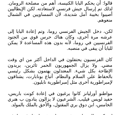
قالوا: أن يحكم البابا الكنيسة، أهم من مصلحة الرومان.
لذلك تم إرسال جيش فرنسي لاستعادته. لكن الإيطاليين
أصيبوا بخيبة أمل شديدة، لأن النمساويين في الشمال
منعوهم.
لكن، دخل الجيش الفرنسي روما، وتم إعادة البابا إلى
عرشه مرة أخرى، وكان هناك حرس قوي من الجنود
الفرنسيين في روما، لأنه بدون هذه المساعدة لا يمكن
للبابا أن يبقى في منصبه.
كان الفرنسيون يحتفلون في الداخل أكثر من اي وقت
مضي. ولا يزال الجمهوريون الحمر ثائرين، يريدون
الإطاحة بكل شيء. المعتدلون يهتمون بشكل رئيسي
بالحفاظ على السلام والنظام. أتباع بونابارت، يشتاقون
لإمبراطورية أخرى مثل إمبراطورية نابليون.
مواطنو أورليانز كانوا يرغبون في إعادة كونت باريس،
حفيد لويس فيليب. الشرعيون لا يزالون ينادون ب هنري
الخامس، ابن دوق بري المقتول، والأحق بالملك بالمولد.