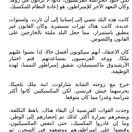
لكن جنود الحراسة الفرنسيون، كانوا لا يزالون في روما.
وكان التعهد الآخر للإمبراطور، هو إعادة النظام للمكسيك.
كانت هذه البلد تنتمي إلى إسبانيا إلى أن ثارت. ولسنوات
عديدة، كانت هناك ثورات مستمرة. وكان القانون غير
مطبق باستمرار، مما جعل البلد مليئة بالخارجين على
القانون واللصوص.
كان الاعتقاد، أنهم سيكونون أفضل حالا، إذا نصبوا عليهم
ملكا، ووعد الفرنسيون بمساعدتهم. فتم اختيار
الأرشيدوق ماكسيميليان، شقيق إمبراطور النمسا، لهذه
الوظيفة.
خرج مع زوجته الشابة شارلوت، ابنة ملك بلجيكا،
يحرسهما جيش فرنسي. لكن المكسيكيين كانوا أكثر
شراسة وغدرا مما كان متوقعا.
وجدت القوات الفرنسية أن البقاء هناك، باهظ التكلفة،
ويشعرهم بمرارة أكثر. لذلك تم إحضارهم إلى الوطن.
وما إن غادروا المكسيك، حتى انتفض المكسيكيون،
وقبضوا على إمبراطورهم ووضعوه في السجن، ثم