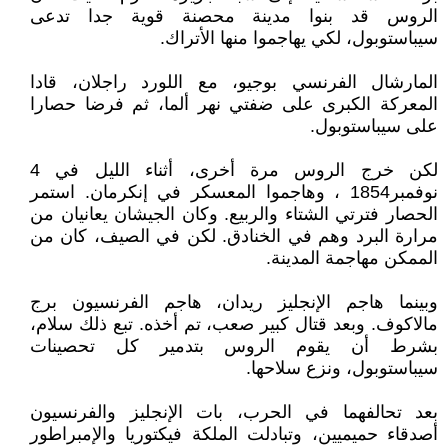
الروس قد بنوا مدينة محصنة قوية جدا تدعى
سيباستوبول، لكي يهاجموا منها الأتراك.
المارشال الفرنسي بوجيو، مع اللورد راجلان، قادا
المعركة الكبرى على ضفتي نهر ألما، ثم فرضا حصارا
على سيباستوبول.
لكن خرج الروس مرة أخرى، أثناء الليل في 4
نوفمبر1854 ، وهاجموا المعسكر في إنكرمان. استمر
الحصار فترتي الشتاء والربيع. وكان الجيشان يعانيان من
مرارة البرد وهم في الخنادق. لكن في الصيف، كان من
الممكن مهاجمة المدينة.
وبينما هاجم الإنجليز ريدان، هاجم الفرنسيون برج
مالاكوف. وبعد قتال كبير صعب، تم أخذه. تبع ذلك سلام،
بشرط أن يقوم الروس بتدمير كل تحصينات
سيباستوبول، ونزع سلاحها.
بعد تحالفهما في الحرب، بات الإنجليز والفرنسيون
أصدقاء حميميين، وتبادلت الملكة فيكتوريا والإمبراطور