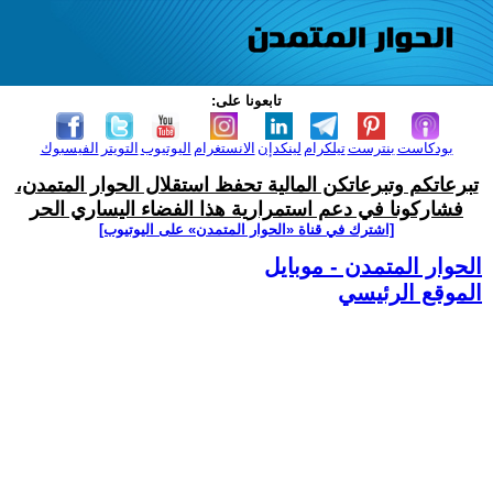
تابعونا على:
بودكاست
بنترست
تيلكرام
لينكدإن
الانستغرام
اليوتيوب
التويتر
الفيسبوك
تبرعاتكم وتبرعاتكن المالية تحفظ استقلال الحوار المتمدن،
فشاركونا في دعم استمرارية هذا الفضاء اليساري الحر
[اشترك في قناة ‫«الحوار المتمدن» على اليوتيوب]
الحوار المتمدن - موبايل
الموقع الرئيسي