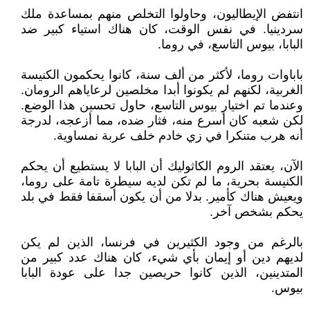
انتفض الإيطاليون، وحاولوا التخلص منهم بمساعدة ملك
سردينيا. في نفس الوقت، كان هناك استياء كبير ضد
البابا، بيوس التاسع، في روما.
باباوات روما، لأكثر من ألف سنة، كانوا يحكمون الكنيسة
الغربية، لكنهم لم يكونوا أبدا مخلصين لرعاياهم الرومان.
وعندما تم اختيار بيوس التاسع، حاول تحسين هذا الوضع.
لكن شعبه كان أسرع منه، فثار ضده، مما أزعجه، لدرجة
أنه هرب متنكرا في زي خادم خلف عربة نمساوية.
الآن، يعتقد الروم الكاثوليك أن البابا لا يستطيع أن يحكم
الكنيسة بحرية، ما لم تكن لديه سيطرة تامة على روما،
ويعيش هناك كأمير. بدلا من أن يكون أسقفا فقط في بلد
يحكم بشخص آخر.
بالرغم من وجود الكثيرين في فرنسا، الذين لم يكن
لديهم دين أو إيمان بأي شيء، كان هناك عدد كبير من
المتدينين، الذين كانوا حريصين جدا على عودة البابا
بيوس.