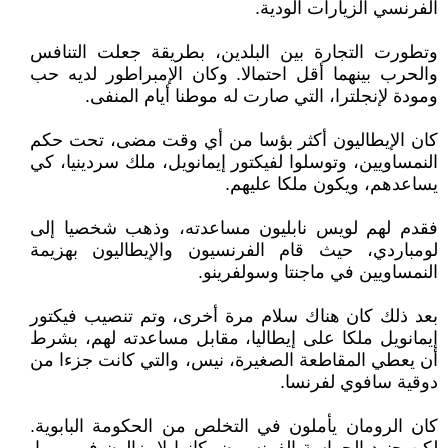
الفرنسي الزيارات الودية.
وتطورت التجارة بين البلدين، بطريقة جعلت التنافس
والحرب بينهما أقل احتمالا. وكان الإمبراطور لديه حب
ومودة لإنجلترا، التي صارت له موطنا أيام المنفى.
كان الإيطاليون أكثر بؤسا من أي وقت مضى، تحت حكم
النمساويين، وتوسلوا لفيكتور إيمانويل، ملك سردينيا، كي
يساعدهم، ويكون ملكا عليهم.
فقدم لهم لويس نابليون مساعدته، وذهب شخصيا إلى
لومباردي، حيث قام الفرنسيون والإيطاليون بهزيمة
النمساويين في ماجنتا وسولفرينو.
بعد ذلك كان هناك سلام مرة أخرى، وتم تنصيب فيكتور
إيمانويل ملكا على إيطاليا، مقابل مساعدته لهم، بشرط
أن يعطي المقاطعة الصغيرة، نيس، والتي كانت جزءا من
دوقية سافوي لفرنسا.
كان الرومان يأملون في التخلص من الحكومة البابوية.