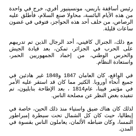
رئيس أساقفة باريس، مونسينيور أفري، خرج في واحدة
من هذه الأيام البائسة، محاولا صنع السلام، فأطلق عليه
الرصاص، من خلف أحد هذه الحواجز، فتوفي في غضون
ساعات قليلة.
مع ذلك، الجنرال كافيني، أحد الرجال الذين تم تدريبهم
على الحرب في الجزائر، تمكن، بعد قيادة الجيش
والحرس الوطني، من إخماد الجمهوريين الحمر،
واستعادة النظام.
في الواقع، كان العامان 1847 و1848 غير هادئين في
جميع أنحاء أوروبا. الكثير مما كان قد استقر عليه الأمر
في مؤتمر فيينا، عام1814 ، بعد الإطاحة بنابليون، تم
تنفيذه بغض النظر عن مصلحة الناس.
لذلك كان هناك ضيق واستياء منذ ذلك الحين، خاصة في
إيطاليا، حيث كان كل الشمال تحت سيطرة إمبراطور
النمسا، وكان ضباطه الألمان، يعاملون الناس بقسوة في
المدن.