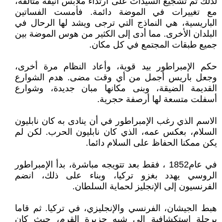
لذلك تم تشجيع السيدات على ارتداء ملابس أنيقة متألقة،
مع تغييرات في الموضة دائمة. فأمست الفساتين
الباريسية، هي النماذج التي ترجى ويشد لها الرحال في
البلدان الأخرى. مما أدى إلى الكثير من هوس الموضة بين
جميع طبقات المجتمع في كل مكان.
حكم الإمبراطور بيد قوية، وأعاد النظام مرة أخرى،
وجعل باريس أجمل من أي وقت مضى. هدم الشوارع
القديمة الضيقة، وبنى مكانها مبان جديدة، وشوارع
أسفلت متسعة لها أرصفة حجرية.
الاسم الذي رغب الإمبراطور في أن ينادى به كان نابليون
السلام، بعكس عمه، الذي كان نابليون الحرب. لكن لم
يكن ممكنا الحفاظ على السلام دائما.
في عام1852 ، فقط بعد تتويجه مباشرة، بدأ الإمبراطور
الروسي يهدد بغزو تركيا، وبناء على ذلك، انضم
الفرنسيون إلى الإنجليز لحماية السلطان.
هبط الجيشان، الفرنسي والإنجليزي، في تركيا. ثم قاما
برحلة استكشافية إلى شبه جزيرة القرم، حيث كان