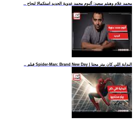
.. محمد علام وهيثم سعيد: ألبوم محمد عدوية الجديد استكمالا لنجاح
.. فيلم Spider-Man: Brand New Day | البداية اللي كان بيتر محتا