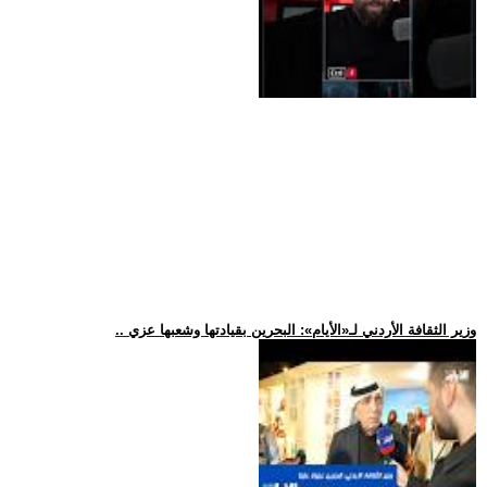
.. وزير الثقافة الأردني لـ«الأيام»: البحرين بقيادتها وشعبها عزي