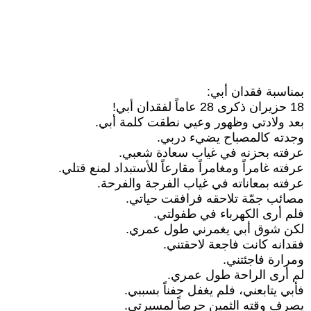
بمناسبة فقدان أبي:
18 حزيران ذكرى 28 عاماً لفقدان أبي!
بعد ولادتي وظهور وعيي نطقت كلمة أبي.
وجدته كالمصباح يضيء دربي.
عرفته بحزنه في غياب سعادة شعبي.
عرفته غامراً ومغامراً مقارعاً للأستبداد لمنع قتلي.
عرفته بمعاناته في غياب الفرجة والفرحة.
مصائب جمّة تلاحقه فرافقت حياتي.
فلم أرى الكهرباء في طفولتي.
لكن شوق أبي يغمرني طول عمري.
فقدانه كانت فاجعة لاحقتني.
ومرارة فاجئتني.
لم أرى الراحة طول عمري.
فأبي يتابعني، فلم يغفل جفناً بسببي.
يصرف وقته الثمين حرصاً لمسيرتي.