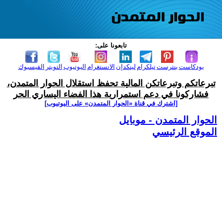
تابعونا على:
بودكاست
بنترست
تيلكرام
لينكدإن
الانستغرام
اليوتيوب
التويتر
الفيسبوك
تبرعاتكم وتبرعاتكن المالية تحفظ استقلال الحوار المتمدن،
فشاركونا في دعم استمرارية هذا الفضاء اليساري الحر
[اشترك في قناة ‫«الحوار المتمدن» على اليوتيوب]
الحوار المتمدن - موبايل
الموقع الرئيسي