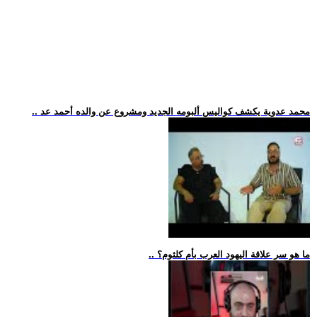
.. محمد عدوية يكشف كواليس ألبومه الجديد ومشروع عن والده أحمد عد
.. ما هو سر علاقة اليهود العرب بأم كلثوم؟