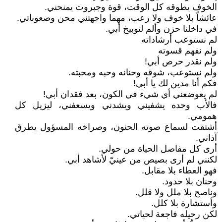
الخوف يطوقه كل الوقت، قوة وجبروت يمنحني.
عائشاً بلا خوف ولا رعب، مهما واجهتني محن وصعوباتي.
في داخلنا حزن وألم لتوبيخ أبي.
لم نستوعب أرشاداته
ولم نفهم قسوته
ولم نقدر حرص أبي!
ولم نستوعب، شوقه وحنانه وحبه ومحبته.
فكم أنا مدين لك يا أبي!
لم يعوضعني أي شيء في الكون، بعد فقدان أبي!
فالأب وحده يشفيني ويشدني ويسعفني، ليزيل كل
همومي.
أشتقت لسماع صوته الحنون، وصراخه المسؤول يطرق
آذاني.
أرى كل مفاصل الحياة من حولي.
لكنني لم أرى بصيص من عينيّ لأشاهد أبي.
فهو العطاء بلا مقابل.
وحنان بلا حدود.
وناصح بلا ملل ولا قلل.
وأستشارة بلا كلل.
لكن رحيله فاجعة لحياتي.