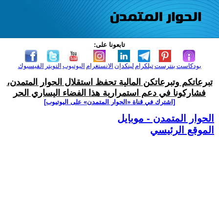
تابعونا على:
بودكاست
بنترست
تيلكرام
لينكدإن
الانستغرام
اليوتيوب
التويتر
الفيسبوك
تبرعاتكم وتبرعاتكن المالية تحفظ استقلال الحوار المتمدن،
فشاركونا في دعم استمرارية هذا الفضاء اليساري الحر
[اشترك في قناة ‫«الحوار المتمدن» على اليوتيوب]
الحوار المتمدن - موبايل
الموقع الرئيسي