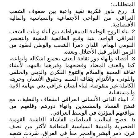
المتطلبات:
1. زرع بذور فكرية نقية واعية بين صفوف الشعب
العراقي، من النواحي الأجتماعية والسياسية والمالية
الأقتصادية.
2. بناء الروح الوطنية الديمقراطية بين أبناء وبنات الشعب
العراقي الواحد، بنبذ وقلع الطائفية المقيتة والتعنصر
القومي الهدام، اللذان دمرا الشعب والوطن لعقود من
الزمن الغابر قبل الأحتلال وبعده.
3. أقصاء وأنهاء دور ثقافة العنف بجميع اشكاله وانواعه،
كما والعنف المضاد وفضحهما وقبرهما بالمهد، لأنشاء
ثقافة المحبة والسلام والتنوع الفكري والديني والخلقي
واللوني، والألتزام بثقافة السلم وحقوق الأنسان وحريته
الكاملة غير منقوصة، لبناء أنسان عراقي يعي مهامه الآنية
والمستقبلية.
4. البناء الذاتي الأنساني العراقي الشفاف والنظيف، مع
فضح الفساد والمفسدين وانهاء دورهم وقلعهم من
مواقعهم المؤثرة في الوسط العراقي.
5. فضح اساليب السلطات الفاشلة الفاشية القومية
العنصرية والدينية السياسية المتعاقبة لأكثر من نصف
قرن، دمر البشر والحجر معاً في العراق، شردت شعبه