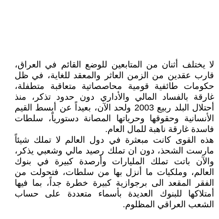
لا يختلف أثنان من المتابعين للوضع القائم في العراق،
قارب عقدين من الزمن العاثر والمعقد للغاية، في ظل
حكومات طائفية قومية محاصصاتية متعاقبة متطفلة،
غارقة بالفساد المالي والأداري دون حدود تذكر، منذ
أحتلال البلد ربيع 2003 ولحد الآن، بعيداً عن أبسط القيم
الأنسانية وحقوقها وحرياتها المصانة دستورياً، سلطات
فاسدة غارقة ناهبة للمال العام.
هذه القوى كانت مبعثرة في دول العالم لا تملك شيئاً
مارست الشحذ، دون ان تملك رصيد مالي وشعبي يذكر،
والآن باتت تملك المليارات وأرصدة كبيرة في بنوك
العالم، وملكيات ما أنزل بها من سلطات، فتحولت من
الفقر المقعد الى برجوازية كبيرة خطرة جداً، بما فيها
أمتلاكها للبنوك العديدة بأسماء متعددة على حساب
الشعب العراقي المظلوم.