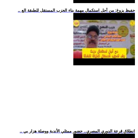
.. حفيظ يزوغ: من أجل استكمال مهمة بناء الحزب المستقل للطبقة الع
.. انطلاق قرعة الدوري المصري.. حضور ممثلي الأندية ووصلة هزار بي