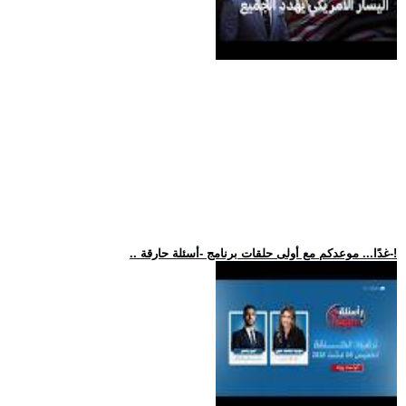
.. غدًا... موعدكم مع أولى حلقات برنامج -أسئلة حارقة-!