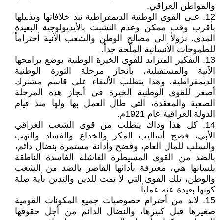
والمواطن العراقي.
12. على القوى الوطنية الديمقراطية نبذ خلافاتها وتذليلها
بأقرب وقت ممكن وعدم التشبث بالأيديولوجية البعيدة
المدى، نزولاً الى مصالح الوطن والشعب الآنية أحتراماً
للطموحات الأنسانية الملّحة جداً.
13. التفكير المتزايد للقوى الخيرة الوطنية بوضع برامجها
الآنية والمستقبلية، بأنجاز مرحلة الثورة الوطنية
الديمقراطية، وهذا يتطلب الألتقاء على قاسم مشترك
أصغر للقوى الوطنية الخيرة في أنجاز هذه المرحلة
الصعبة والمعقدة، التي طال العمل بها ولها منذ قيام
الدولة العراقية عام 1921م.
14. كل هذا وذاك يتطلب من قوى الشعب العراقي
الأبي، فضح أساليب المكر والخداع والفساد والنهب
والسلب للمال العام، وفضح وأدانة مستمرة بنضال دائم،
بالضد من القوى المسيطرة الفاشلة الفاسدة الناطقة
بلسانها هي، معترفة بأدائها القاصر بالضد من الشعب
والوطن، تلك القوى التي لا تمت للدين والتدين بأية صلة
كونها بعيدة عنه عملياً.
15. لابد من أحترام خصوصيات جميع المكونات القومية
صغيرها قبل كبيرها، والنضال الدائم من أجل حقوقها