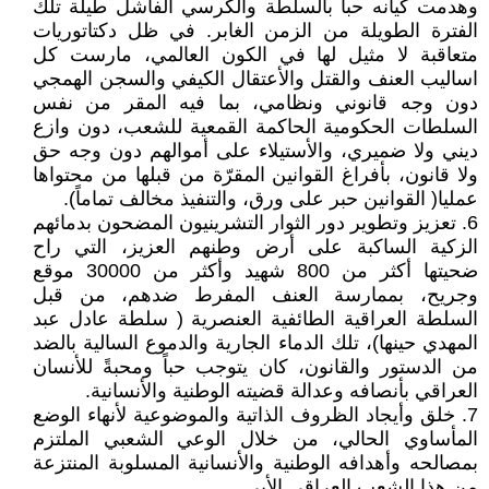
وهدمت كيانه حباً بالسلطة والكرسي الفاشل طيلة تلك
الفترة الطويلة من الزمن الغابر. في ظل دكتاتوريات
متعاقبة لا مثيل لها في الكون العالمي، مارست كل
اساليب العنف والقتل والأعتقال الكيفي والسجن الهمجي
دون وجه قانوني ونظامي، بما فيه المقر من نفس
السلطات الحكومية الحاكمة القمعية للشعب، دون وازع
ديني ولا ضميري، والأستيلاء على أموالهم دون وجه حق
ولا قانون، بأفراغ القوانين المقرّة من قبلها من محتواها
عمليا( القوانين حبر على ورق، والتنفيذ مخالف تماماً).
6. تعزيز وتطوير دور الثوار التشرينيون المضحون بدمائهم
الزكية الساكبة على أرض وطنهم العزيز، التي راح
ضحيتها أكثر من 800 شهيد وأكثر من 30000 موقع
وجريح، بممارسة العنف المفرط ضدهم، من قبل
السلطة العراقية الطائفية العنصرية ( سلطة عادل عبد
المهدي حينها)، تلك الدماء الجارية والدموع السالية بالضد
من الدستور والقانون، كان يتوجب حباً ومحبةً للأنسان
العراقي بأنصافه وعدالة قضيته الوطنية والأنسانية.
7. خلق وأيجاد الظروف الذاتية والموضوعية لأنهاء الوضع
المأساوي الحالي، من خلال الوعي الشعبي الملتزم
بمصالحه وأهدافه الوطنية والأنسانية المسلوبة المنتزعة
من هذا الشعب العراقي الأبي.