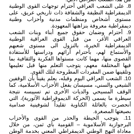
8. على الشعب العراقي أحترام توجهات القوى الوطنية
الديمقراطية النظيفة والشفافة ذات تاريخي عريق، على
مستوى أشخاص ومنظمات مدنية وأحزاب وطنية
ديمقراطية معروفة بنزاهتها المعهودة.
9. أحترام وضمان حقوق جميع أبناء وبنات الشعب
العراقي الأغر، من قبل القوى العراقية الوطنية
الديمقراطية الخيرة، بالنزول الى مستوى شعبهم
والأستماع لهم، بأحترام آرائهم ودراستها للأستفادة
القصوى منها، مهما كانت مستواها الفكرية والثقافية بما
فيها المختلفة معهم، يتوجب التعلم منها قبل تعليمها
وتلقينها ضمن المفردات المطروحة لتلك القوى.
10. الشعب العراقي اليوم وقبله، يعلم يقيناً بأن الوقفين
الشيعي والسني، مسيسان بفعل الأحزاب الأسلامية، كما
الوقف المسيحي والديات الأخرى تم تسييسه نتيجة
سيطرة ما يسمى (الحركة الديموقراطية الآثورية)، التي
أنحصرت بالعائلة الكناوية تقليداً لشوفينية صدامية
بصيغتها المصغرة.
11. يتوجب الحيطة والحذر من القوى والأحزاب
البرجوازية الأسلاموية – القومية بأي ثمن، من خلال
معاداة النهج الوطني الديمقراطي المعني بخدمة الوطن