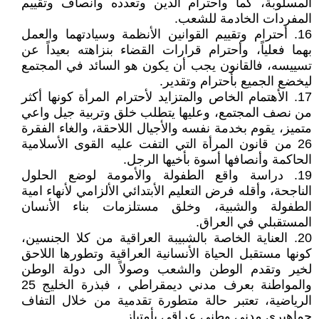
المسلوبة، كما وأحترام الدين وتعدده وانصاف وتقييم
المفردات الخادمة للشعب.
16. أحترام وتقييم القوانين الأنظمة وسيادتهما والعمل
بهما فعلياً، وأحترام قرارات القضاء بنزاهته بعيداً عن
تسييسه، فالقانون يجب أن يكون هو السائد في المجتمع
ليخضع الجميع بأحترام وتقدير.
17. الأهتمام الخاص والمتزايد لأحترام المرأة كونها أكثر
من نصف المجتمع، وعليها يتطلب خلق وتربية جيل واعي
متميز، يقوم بخدمة نفسه والأجيال اللاحقة، والغاء الفقرة
26 من قانون المرأة التي التفت عليه القوى الأسلامية
الحاكمة وأنصافها أسوة بأخيها الرجل.
19. دراسة واقع الطفولة والأمومة لوضع الحلول
الناجحة، وأقله فرض التعليم الأبتدائي الألزامي لأنهاء امية
الطفولة والشبية، وخلق مستلزمات بناء الأنسان
المستقبلي في العراق.
20. العناية الخاصة بالشبيبة العراقية من كلا الجنسين،
كونها مستقبل الحياة الأنسانية العراقية وتطورها اللاحق
لخير وتقدم الوطن والشعب وصولاً الى دولة الوطن
والمواطنة بعرف مدني ديمقراطي ، فبذرة الخليج 25
الرياضية، تعتبر حالة متطورة تقدمية من خلال التفاف
جماهيري مدني وطني عراقي بأمتياز.