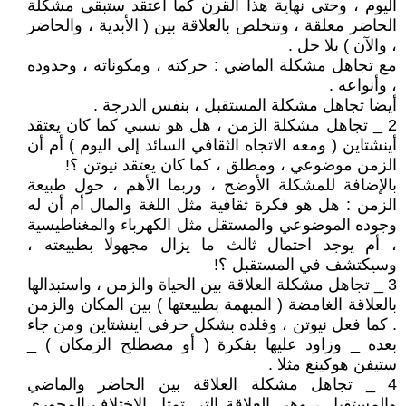
اليوم ، وحتى نهاية هذا القرن كما أعتقد ستبقى مشكلة
الحاضر معلقة ، وتتخلص بالعلاقة بين ( الأبدية ، والحاضر
، والآن ) بلا حل .
مع تجاهل مشكلة الماضي : حركته ، ومكوناته ، وحدوده
، وأنواعه .
أيضا تجاهل مشكلة المستقبل ، بنفس الدرجة .
2 _ تجاهل مشكلة الزمن ، هل هو نسبي كما كان يعتقد
أينشتاين ( ومعه الاتجاه الثقافي السائد إلى اليوم ) أم أن
الزمن موضوعي ، ومطلق ، كما كان يعتقد نيوتن ؟!
بالإضافة للمشكلة الأوضح ، وربما الأهم ، حول طبيعة
الزمن : هل هو فكرة ثقافية مثل اللغة والمال أم أن له
وجوده الموضوعي والمستقل مثل الكهرباء والمغناطيسية
، أم يوجد احتمال ثالث ما يزال مجهولا بطبيعته ،
وسيكتشف في المستقبل ؟!
3 _ تجاهل مشكلة العلاقة بين الحياة والزمن ، واستبدالها
بالعلاقة الغامضة ( المبهمة بطبيعتها ) بين المكان والزمن
. كما فعل نيوتن ، وقلده بشكل حرفي اينشتاين ومن جاء
بعده _ وزاود عليها بفكرة ( أو مصطلح الزمكان ) _
ستيفن هوكينغ مثلا .
4 _ تجاهل مشكلة العلاقة بين الحاضر والماضي
والمستقبل ، وهي العلاقة التي تمثل الاختلاف المحوري