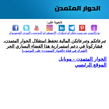
تابعونا على:
بودكاست
بنترست
تيلكرام
لينكدإن
الانستغرام
اليوتيوب
التويتر
الفيسبوك
تبرعاتكم وتبرعاتكن المالية تحفظ استقلال الحوار المتمدن،
فشاركونا في دعم استمرارية هذا الفضاء اليساري الحر
[اشترك في قناة ‫«الحوار المتمدن» على اليوتيوب]
الحوار المتمدن - موبايل
الموقع الرئيسي