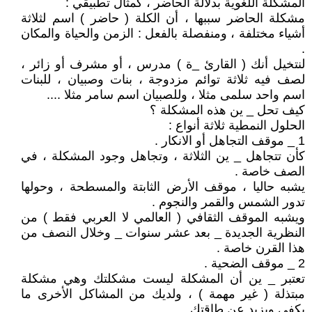
المشكلة اللغوية بدلالة الحاضر ، كمثال تطبيقي :
مشكلة الحاضر سببها ، أن الكلة ( حاضر ) اسم لثلاثة
أشياء مختلفة ، ومنفصلة بالفعل : الزمن والحياة والمكان
.
لنتخيل أنك ( القارئ _ة ) مدرس ، أو مشرف أو زائر ،
لصف فيه ثلاثة توائم مزدوجة ، بنات وصبيان ، للبنات
اسم واحد سلمى مثلا ، وللصبيان اسم سامر مثلا ....
كيف تحل _ ين هذه المشكلة ؟
الحلول النمطية ثلاثة أنواع :
1 _ موقف التجاهل أو الانكار .
كأن تتجاهل _ ين الثلاثة ، وتجاهل وجود المشكلة ، في
الصف خاصة .
يشبه حاليا ، موقف الأرض الثابتة والمسطحة ، وحولها
تدور الشمس والقمر والنجوم .
ويشبه الموقف الثقافي ( العالمي لا العربي فقط ) من
النظرية الجديدة _ بعد عشر سنوات _ وخلال النصف من
هذا القرن خاصة .
2 _ موقف الضحية .
تعتبر _ ين أن المشكلة ليست مشكلتك وهي مشكلة
مبتذلة ( غير مهمة ) ، ولديك من المشاكل الأخرى ما
يكفي ويزيد عن طاقتك .