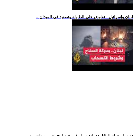
.. لبنان وإسرائيل.. تفاوض على الطاولة وتصعيد في الميدان
.. تفاصيل خطة الـ 15 بندا لغزة.. لماذا يرفضها نتنياهو ويصطدم مع