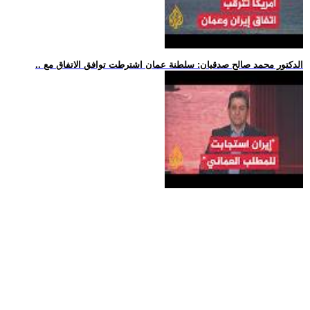
.. الدكتور محمد صالح صدقيان: سلطنة عمان اشترطت توافق الاتفاق مع