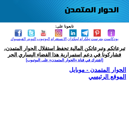
تابعونا على:
بودكاست
بنترست
تيلكرام
لينكدإن
الانستغرام
اليوتيوب
التويتر
الفيسبوك
تبرعاتكم وتبرعاتكن المالية تحفظ استقلال الحوار المتمدن،
فشاركونا في دعم استمرارية هذا الفضاء اليساري الحر
[اشترك في قناة ‫«الحوار المتمدن» على اليوتيوب]
الحوار المتمدن - موبايل
الموقع الرئيسي