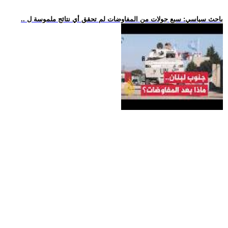
.. باحث سياسي: سبع جولات من المفاوضات لم تحقق أي نتائج ملموسة ل