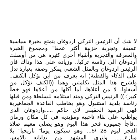
لا شك أن الرئيس التركي اردوغان يتمتع بخبرة سياسية
عميقة وتجربة حزبية أكثر عمقا" ومجموع الخبرة
والمعرفة والتجربة وأشياء أخرى كثيرة هي من أوصلت
أردوغان الى رئاسة تركيا.. وزيادة على هذا وذاك فان
الرئيس اردوغان وبالمثل الشعبي يمكن وصفه بعبارة تدل
على الذكاء والفطنة( انه يعرف من أين تؤكل الكتف..
ولشرح هذا المثل بكلمتين وهما ((الكتف تؤكل من
أسفلها، لا من أعلاها، أما أكلها من أعلاها فهو خطأ
كبير؛،)) الرئيس التركي ومنذ استلامه للسلطة ومن قبلها
رئاسة بلدية استنبول وهو يخاطب القاعدة الجماهيرية
فهي الرصيد الحقيقي لاي حاكم .....واردوغان الذي
يواظب على لقاء ناخبيه ومؤيديه في كل مكان وزمان
..فاجأ جمهوره فجر هذا اليوم وهو يصلي معهم صلاة
الفجر ليوم 28 /5... وهو سيكون يوما" تاريخيا" بلا
منازع...... ولنرى المشهد من بداياته بالامس