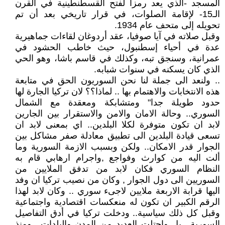
المسجد -الذي يعد رمزا لفتح القسطنطينية في القرن
الـ15- لإقامة الصلوات، في قرار تاريخي بعد أن تم
تحويله إلى متحف عام 1934.
وقبل صلاته في آيا صوفيا، عقد أردوغان لقاءات جماهيرية
عدة في أحياء إسطنبول، حيث خاطب الحشود في
عمرانية، وسنجق تبه، وكذلك في قاسم باشا، وهو الحي
الذي كان يسكنه في سنوات شبابه.
.. ولنعد الى جملة لنا نحن السوريون الحق في متابعة
هذه الانتخابات والاهتمام بها .. لماذا؟؟ لان تركيا الجارة لها
حدود طويلة جدا" ومتشابكة ومعقدة مع الشمال
السوري.. وحالة الامان والامن والاستقرار بين الجارين
لابد ان تكون متوفرة لكلا البلدين.. اي بمعنى لابد ان
تسعى قيادة البلدين الى تطبيق معادلة صفر مشاكل بين
الجوار قدر الامكان.. ولكن وبسبب الازمة السورية وما
ألت اليه من كوارث وفواجع ,واجرام ارهابي قام به
النظام السوري فكان لابد من تدفق الملايين من
السوريين الى دول الجوار , وكان من نصيب تركيا ان وفد
اليها قرابة الاربعة ملايين لاجىء سوري .. وكان لابد لهذا
الرقم الكبير ان تكون له منعكسات اقتصادية واجتماعية
وقبل كل ذلك سياسية.. ودخلت تركيا في أدق التفاصيل
السورية.. بل واحتلت العديد من المدن والبلدات.. ومنذ