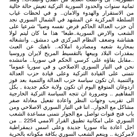
ثمانية سنوات والحدود السورية التركية تعيش حالة خالية
من الاستقرار والهدوء والامان.. و في لحظات غياب
السلطة المركزية عن المشهد في الشمال السوري نجد
أن حزب العدالة الحاكم فرض نفسه وصيا" شرعيا على
الشعب والارض السورية..طبعا" هذا ما كان ليتم لولا
هشاشة وضعف النظام المركزي في دمشق.. وانشغاله
بمحاربة شعبه ومصادرة املاكه.. ناهيك عن العبث
بمقدرات البلاد وبيعها بالتقسيط المريح لايران وروسيا
..مقابل بقاؤه على كرسي الحكم في سوريا.. ماننشده
نحن في التيار السوري الاصلاحي و في سوريا عموما"
نتمنى على القيادة التركية وعلى قيادة حزب العدالة
والتنمية ,ان تكون سياسة حزب العدالة والتنمية بعد فوز
اردوغان المتوقع اليوم ان تكون ولاية حكم جديدة , بكل
المفاهيم .. وضرورة ان تتجه السياسة التركية الخارجية
الى تقريب وجهات النظر واعادة تفعيل معادلة صفر
مشاكل مع الجوار.. اننا في التيار السوري الاصلاحي ومن
باب فتح قنوات تواصل مع الجوار نتمنى مساعدة الشعب
السوري على امكانية تطبيق القرار الاممي 2254 .. من
اجل اعادة بناء سوريا جديدة وعلى اسس ديمقراطية
لامركزية .. وينعم الشعب السوري بكافة مكوناته بالحرية