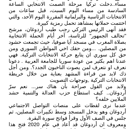
مساء..دخلت تركيا مرحلة الصمت الانتخابي الساعة
السادسة من مساء اليوم السبت، قبل ساعات من
الانتخابات الرئاسية والبرلمانية المقررة اليوم الأحد، والتي
اختتمت حملاتها بمشاهد تحمل رمزية كبيرة.
فقد أنهى الرئيس التركي رجب طيب أردوغان، مرشح
"تحالف الجمهور" للرئاسة، آخر أيام الحملة الانتخابية
بصلاة المغرب في مسجد آيا صوفيا، حيث تجمعت حشود
من المصلين. ...ومن حقك اخي المواطن السوري ومن
حق كل سوري ان يتابع حركة الانتخابات التركية. فهي
عندنا اهم بكثير من عودة سوريا للجامعة العربية . دعونا
نعرف او نتعرف لمن يصوت الناخبون الجدد؟. ومن أجل
ذك لابد من قراءة المشهد بعناية من خلال خريطة
الانتخابات التركية ,وتوجهات التصويت
ولابد من القول صراحة بأن هناك سر... نعم سرّ
أردوغان.. كيف استطاع حزب العدالة والتنمية حشد
الملايين خلفه؟
عندما نرى لقطات على منصات التواصل الاجتماعي
أردوغان وهو يدخل المسجد وسط تكبيرات المصلين، ثم
جلس في الصف الأول وقرأ فواتح سورة البقرة.
ومعروف ان أردوغان قد أعاد في عام 2020 فتح هذا