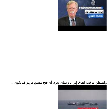
.. واشنطن تترقب اتفاق إيران وعمان وترى أن فتح مضيق هرمز قد يكون