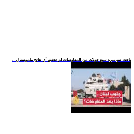
.. باحث سياسي: سبع جولات من المفاوضات لم تحقق أي نتائج ملموسة ل