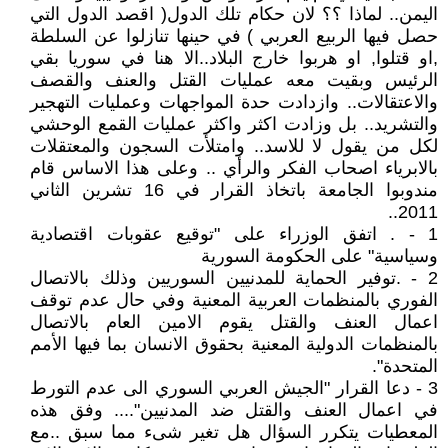
اليمن.. لماذا ؟؟ لان حكام تلك الدول( اقصد الدول التي
حصل فيها الربيع العربي ) في حينها تنازلوا عن السلطة
,او قتلوا, او هربوا خارج البلاد..الا هنا في سوريا بقي
الرئيس وبقيت معه عمليات القتل والعنف والقصف
والاعتقالات.. وازدادت حدة المواجهات وعمليات التهجير
والتشريد.. بل وزادت اكثر واكثر عمليات القمع الوحشي
لكل من يقول لا للاسد.. وامتلأت السجون والمعتقلات
بالابرياء اصحاب الفكر والرأي .. وعلى هذا الاساس قام
مندوبوا الجامعة باتخاذ القرار في 16 تشرين الثاني
2011..
1 - . اتفق الوزراء على "توقيع عقوبات اقتصادية
وسياسية" على الحكومة السورية
2 - .توفير الحماية للمدنيين السوريين وذلك بالاتصال
الفوري بالمنظمات العربية المعنية وفي حال عدم توقف
اعمال العنف والقتل يقوم الامين العام بالاتصال
بالمنظمات الدولية المعنية بحقوق الانسان بما فيها الأمم
المتحدة".
3 - دعا القرار "الجيش العربي السوري الى عدم التورط
في اعمال العنف والقتل ضد المدنيين".... وفق هذه
المعطيات يتكرر السؤال هل تغير شىء مما سبق ..مع