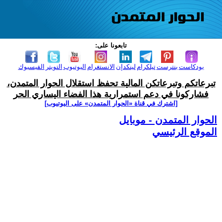
تابعونا على:
بودكاست
بنترست
تيلكرام
لينكدإن
الانستغرام
اليوتيوب
التويتر
الفيسبوك
تبرعاتكم وتبرعاتكن المالية تحفظ استقلال الحوار المتمدن،
فشاركونا في دعم استمرارية هذا الفضاء اليساري الحر
[اشترك في قناة ‫«الحوار المتمدن» على اليوتيوب]
الحوار المتمدن - موبايل
الموقع الرئيسي