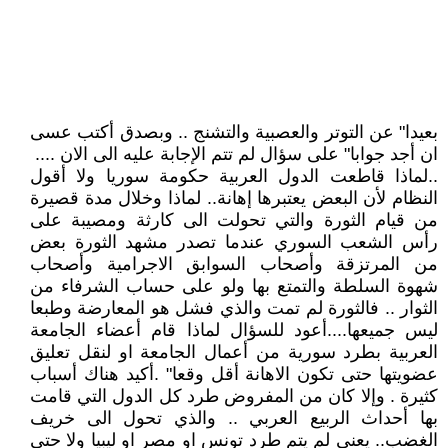
بعيدا" عن التوتر والعصبية والتشنج .. وبصدق أكتب عسى
ان أجد جوابا" على سؤال لم تتم الإجابة عليه الى الان ....
..لماذا قاطعت الدول العربية حكومة سوريا ولا أقول
النظام لأن البعض يعتبرها إهانة.. لماذا وخلال مدة قصيرة
من قيام الثورة والتي تحولت الى كارثة ومصيبة على
رأس الشعب السوري عندما تصدر مشهد الثورة بعض
من المرتزقة وأصحاب السوابق الاجرامية وأصحاب
شهوة السلطة والتمتع بها ولو على حساب الشرفاء من
الثوار .. فالثورة لم تمت والذي فشل هو المعارضة وطبعا
ليس جميعها....أعود للسؤال لماذا قام أعضاء الجامعة
العربية بطرد سورية من أعمال الجامعة او لنقل تعليق
عضويتها حتى تكون الاهانة أقل وقعا" .أكيد هناك أسباب
كثيرة . وإلا كان من المفروض طرد كل الدول التي قامت
بها أحداث الربيع العربي .. والذي تحول الى خريف
الغضب.. يعني لم يتم طرد تونس او مصر او ليبيا ولا حتى