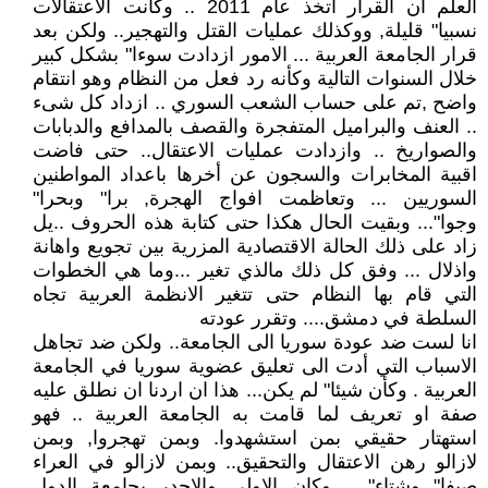
العلم ان القرار اتخذ عام 2011 .. وكانت الاعتقالات
نسبيا" قليلة, ووكذلك عمليات القتل والتهجير.. ولكن بعد
قرار الجامعة العربية ... الامور ازدادت سوءا" بشكل كبير
خلال السنوات التالية وكأنه رد فعل من النظام وهو انتقام
واضح ,تم على حساب الشعب السوري .. ازداد كل شىء
.. العنف والبراميل المتفجرة والقصف بالمدافع والدبابات
والصواريخ .. وازدادت عمليات الاعتقال.. حتى فاضت
اقبية المخابرات والسجون عن أخرها باعداد المواطنين
السوريين ... وتعاظمت افواج الهجرة, برا" وبحرا"
وجوا"... وبقيت الحال هكذا حتى كتابة هذه الحروف ..يل
زاد على ذلك الحالة الاقتصادية المزرية بين تجويع واهانة
واذلال ... وفق كل ذلك مالذي تغير ...وما هي الخطوات
التي قام بها النظام حتى تتغير الانظمة العربية تجاه
السلطة في دمشق.... وتقرر عودته
انا لست ضد عودة سوريا الى الجامعة.. ولكن ضد تجاهل
الاسباب التي أدت الى تعليق عضوية سوريا في الجامعة
العربية . وكأن شيئا" لم يكن... هذا ان اردنا ان نطلق عليه
صفة او تعريف لما قامت به الجامعة العربية .. فهو
استهتار حقيقي بمن استشهدوا. وبمن تهجروا, وبمن
لازالو رهن الاعتقال والتحقيق.. وبمن لازالو في العراء
صيفا" وشتاء" .. وكان الاولى والاجدر بجامعة الدول