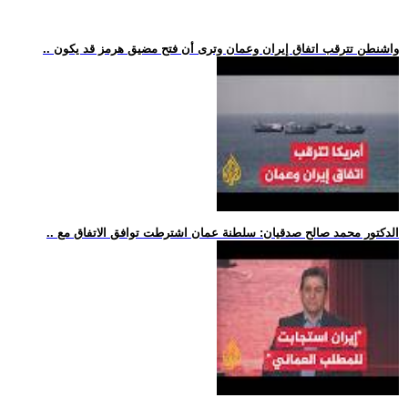
.. واشنطن تترقب اتفاق إيران وعمان وترى أن فتح مضيق هرمز قد يكون
.. الدكتور محمد صالح صدقيان: سلطنة عمان اشترطت توافق الاتفاق مع