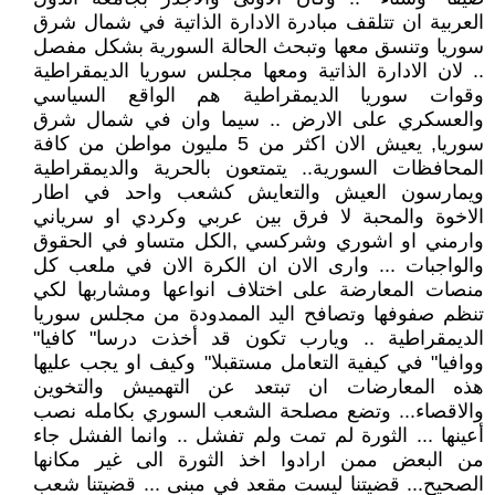
العربية ان تتلقف مبادرة الادارة الذاتية في شمال شرق
سوريا وتنسق معها وتبحث الحالة السورية بشكل مفصل
.. لان الادارة الذاتية ومعها مجلس سوريا الديمقراطية
وقوات سوريا الديمقراطية هم الواقع السياسي
والعسكري على الارض .. سيما وان في شمال شرق
سوريا, يعيش الان اكثر من 5 مليون مواطن من كافة
المحافظات السورية.. يتمتعون بالحرية والديمقراطية
ويمارسون العيش والتعايش كشعب واحد في اطار
الاخوة والمحبة لا فرق بين عربي وكردي او سرياني
وارمني او اشوري وشركسي ,الكل متساو في الحقوق
والواجبات ... وارى الان ان الكرة الان في ملعب كل
منصات المعارضة على اختلاف انواعها ومشاربها لكي
تنظم صفوفها وتصافح اليد الممدودة من مجلس سوريا
الديمقراطية .. ويارب تكون قد أخذت درسا" كافيا"
ووافيا" في كيفية التعامل مستقبلا" وكيف او يجب عليها
هذه المعارضات ان تبتعد عن التهميش والتخوين
والاقصاء... وتضع مصلحة الشعب السوري بكامله نصب
أعينها ... الثورة لم تمت ولم تفشل .. وانما الفشل جاء
من البعض ممن ارادوا اخذ الثورة الى غير مكانها
الصحيح... قضيتنا ليست مقعد في مبنى ... قضيتنا شعب