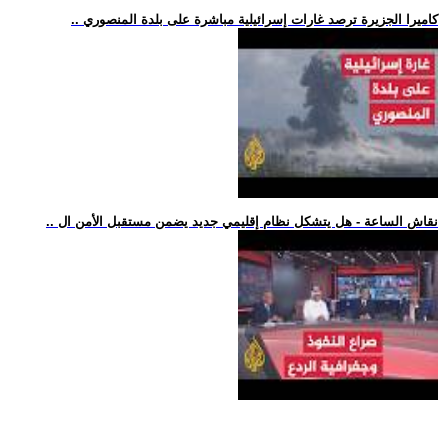
.. كاميرا الجزيرة ترصد غارات إسرائيلية مباشرة على بلدة المنصوري
.. نقاش الساعة - هل يتشكل نظام إقليمي جديد يضمن مستقبل الأمن ال