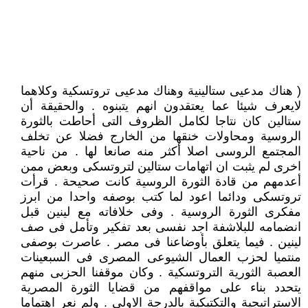
( هناك مدعيى ستالينية وهناك مدعيى تروتسكية وكلاهما
لايعرف شيئا عما يعتقدون انهم يتبنوه . والحقيقة أن
ستالين كان نتاجا لكامل الظروف التى أحاطت بالثورة
الروسية ومحاولات خنقها من الخارج فضلا عن تخلف
المجتمع الروسى اصلا أكثر منه صانعا لها . من ناحية
اخرى لم يثبت ان اتهامات ستالين لتروتسكى وبعض ممن
أعدمهم من قادة الثورة الروسية كانت صحيحة . قرأت
تروتسكى ودائما اعود لما كتب بوصفه واحدا من ابرز
مفكرى الثورة الروسية . وفى خلافاته مع لينين قبل
انضمامه للبلاشفة اجد نفسى بعد تفكير وتأمل فى صف
لينين . فيما يتعلق بأوضاعنا فى مصر . عاصرت بوصفى
منتميا لحزب العمال الشيوعى المصرى فى السبعينات
العصبة الثورية التروتسكية . وكان موقفنا الحزبى منهم
يتحدد بناء على مواقفهم من قضايا الثورة المصرية
الاستراتيجية والتكتيكية بالدرجة الاولى . ولم نعر اهتماما