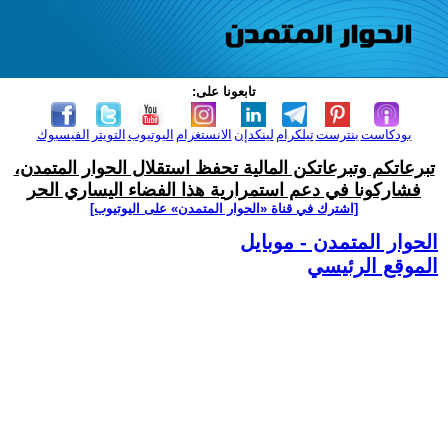
تابعونا على:
بودكاست
بنترست
تيلكرام
لينكدإن
الانستغرام
اليوتيوب
التويتر
الفيسبوك
تبرعاتكم وتبرعاتكن المالية تحفظ استقلال الحوار المتمدن،
فشاركونا في دعم استمرارية هذا الفضاء اليساري الحر
[اشترك في قناة ‫«الحوار المتمدن» على اليوتيوب]
الحوار المتمدن - موبايل
الموقع الرئيسي