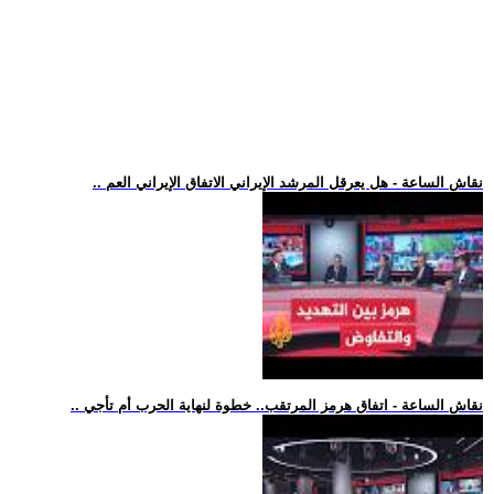
.. نقاش الساعة - هل يعرقل المرشد الإيراني الاتفاق الإيراني العم
.. نقاش الساعة - اتفاق هرمز المرتقب.. خطوة لنهاية الحرب أم تأجي