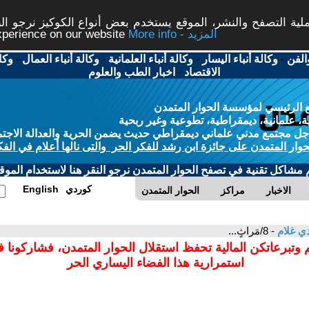
ة التصفح والنشر، الموقع يستخدم بعض أنواع الكوكيز نرجو النق
More info - المزيد
experience on our website
الفن
-
وكالة أنباء اليسار
-
وكالة أنباء العلمانية
-
وكالة أنباء العمال
-
وكا
الاقتصاد
-
اخبار الطب والعلوم
 الرئيسي لمؤسسة الحوار المتمدن
، علمانية، ديمقراطية، تطوعية وغير ربحية
ل مجتمع مدني علماني ديمقراطي حديث يضمن الحرية والعدالة الاجتم
حوار المتمدن على جائزة ابن رشد للفكر الحر والتى نالها أعلام في الفك
م مشاكل تقنية في تصفح الحوار المتمدن نرجو النقر هنا لاستخدام الموقع
كوردي
English
الاخبار
مراكز
الحوار المتمدن
ي غلام
- 8/مَراثٍ...
 وتبرعاتكن المالية تحفظ استقلال الحوار المتمدن، فشاركونا 
استمرارية هذا الفضاء اليساري الحر