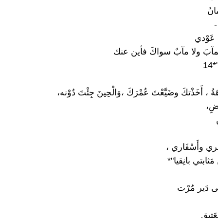
انُ
-
 عَوْدي
لمآبَ ولا مآبٌ سواكَ فأين عنك
1
اهَةُ ، أَخَذْتكَ وضَيَّعْتَ عُمْرَكَ ،وَالْحِينَ جِئْتَ دُوْنه،
اضِ،
َفَري وأَسْفَاري ،
 مَثابتي بانِقيا"*
 دَير مُرْت
َتِيق