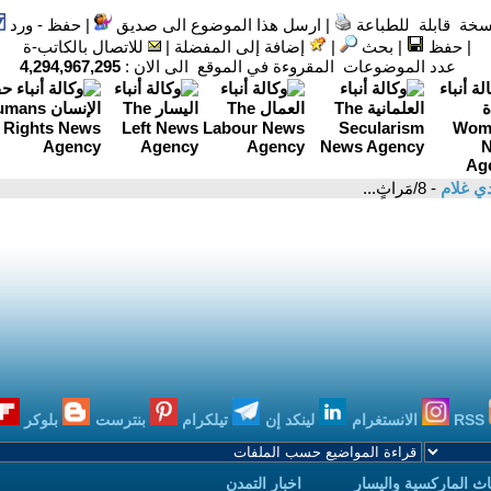
سخة قابلة للطباعة
|
ارسل هذا الموضوع الى صديق
|
حفظ - ورد
|
حفظ
|
بحث
|
إضافة إلى المفضلة
|
للاتصال بالكاتب-ة
عدد الموضوعات المقروءة في الموقع الى الان :
4,294,967,295
ي غلام
- 8/مَراثٍ...
RSS
الانستغرام
لينكد إن
تيلكرام
بنترست
بلوكر
ث الماركسية واليسار
اخبار التمدن