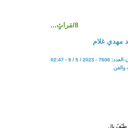
8/مَراثٍ...
 مهدي غلام
202 / 5 / 9 - 02:47
 والفن
طَيْفُ بالٍ