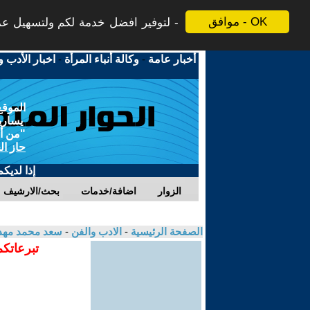
موافق - OK
لتوفير افضل خدمة لكم ولتسهيل عملي
أخبار عامة
-
وكالة أنباء المرأة
-
اخبار الأدب و
الموقع
يسارية
"من أج
حاز ال
إذا لديك
الزوار
اضافة/خدمات
بحث/الارشيف
الصفحة الرئيسية
-
الادب والفن
-
سعد محمد مهد
تبرعاتكم