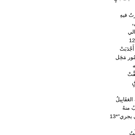
ُ فيهِ
،
الي
أَجْدَبَتْ
مُور مَحَِل
ه
َّتْ
ٍ
ه العَقَابِيلُ
ُ منهُ
يجري"*13
تُ