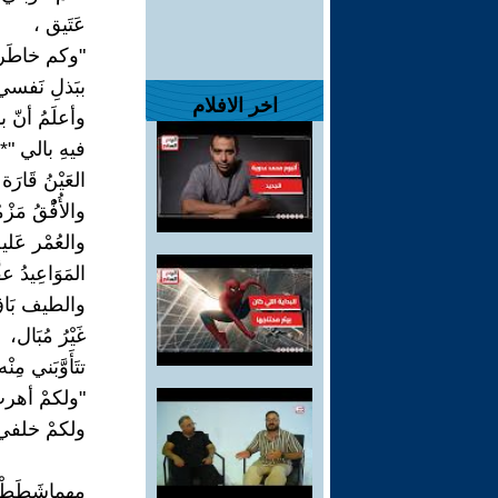
عَتَيق ،
"وكم خاطَرت
ببَذلِ نَفسي
اخر الافلام
وأعلَمُ أنّ ب
فيهِ بالي "*12
العَيْنُ قَارَة 
والأُفُْقُ مَزْ
والعُمْر عَلي
المَوَاعِيدُ عف
والطيف بَاق
غَيْرُ مُبَال،
تتَأَوَّبَني مِنْ
"ولكمْ أهرب
ولكمْ خلفي 
مهماشَطَطْ