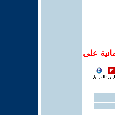
انية على
يبورد
الموبايل