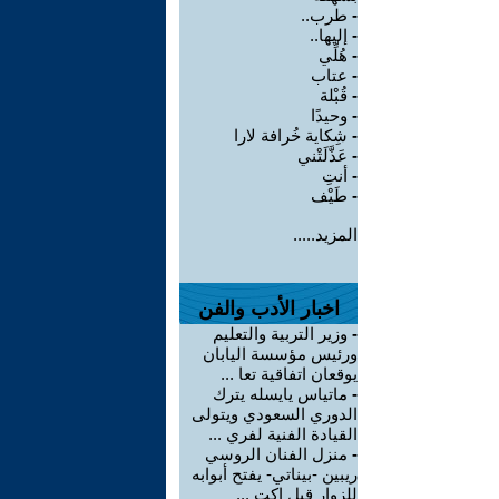
-
طرب..
-
إليها..
-
هُلِّي
-
عتاب
-
قُبْلة
-
وحيدًا
-
شِكاية خُرافة لارا
-
عَذَّلَتْني
-
أنتِ
-
طَيْف
المزيد.....
اخبار الأدب والفن
-
وزير التربية والتعليم
ورئيس مؤسسة اليابان
يوقعان اتفاقية تعا ...
-
ماتياس يايسله يترك
الدوري السعودي ويتولى
القيادة الفنية لفري ...
-
منزل الفنان الروسي
ريبين -بيناتي- يفتح أبوابه
للزوار قبل اكت ...