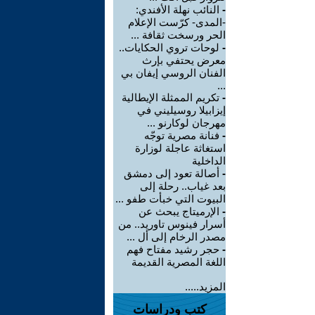
-
النائب نهلة الأفندي:
-المدى- كرّست الإعلام
الحر ورسخت ثقافة ...
-
لوحات تروي الحكايات..
معرض يحتفي بإرث
الفنان الروسي إيفان بي
...
-
تكريم الممثلة الإيطالية
إيزابيلا روسيليني في
مهرجان لوكارنو ...
-
فنانة مصرية توجّه
استغاثة عاجلة لوزارة
الداخلية
-
أصالة تعود إلى دمشق
بعد غياب.. رحلة إلى
البيوت التي خبأت طفو ...
-
الإرميتاج يبحث عن
أسرار فينوس تاوريد.. من
مصدر الرخام إلى أل ...
-
حجر رشيد مفتاح فهم
اللغة المصرية القديمة
المزيد.....
كتب ودراسات