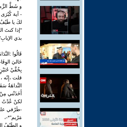
و شَطَّ الزَّم
- آية كُبْرَى 
لكَ يا طَيْفُ
"إذا كنتَ ا
بذي الإيابِ"*4
قَالُوا :النَّدَ
خَاليَ الوِفَ
بِخُفَّيْ حُنَيْنٍ
قلت ،إِنّه ،
النَّداهَةُ س
أَخَذَتْني مِنْ
لكنْ عُدْتُ
-طَرْفي على
مَرْيم"*-،
و الطَيْفُ الع