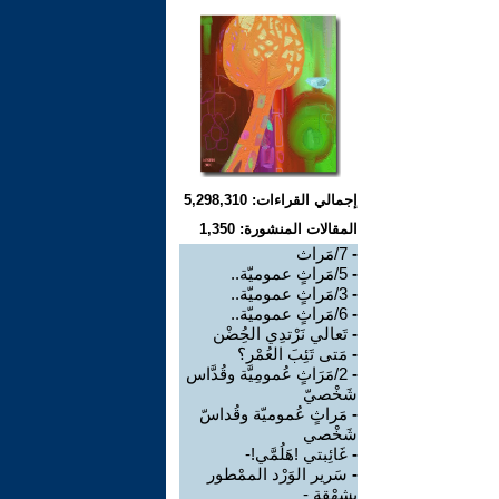
إجمالي القراءات: 5,298,310
المقالات المنشورة: 1,350
-
7/مَراث
-
5/مَراثٍ عموميّة..
-
3/مَراثٍ عموميّة..
-
6/مَراثٍ عموميّة..
-
تَعالي نَرْتدِي الحُِضْن
-
مَتى تَئِبَ العُمْر؟
-
2/مَرَاثٍ عُمومِيَّة وقُدَّاس
شَخْصيّ
-
مَراثٍ عُموميّة وقُداسّ
شَخْصي
-
غَائِبتي !هَلُمَّي!-
-
سَرير الوَرْد الممْطور
بشهْقة -