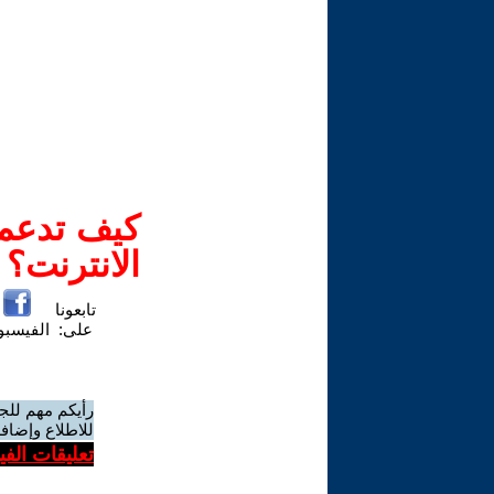
كيف تدعم-
الانترنت؟
تابعونا
على:
الفيسب
رأيكم مهم للج
للاطلاع وإضافة
تعليقات الف