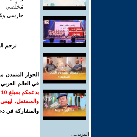
مُخَلِّصي
حارِسي ومُ
ترجم ال
الحوار المتمدن م
في العالم العربي
ب
والمستقل، ليبقى ص
والمشاركة في دع
المزيد.....