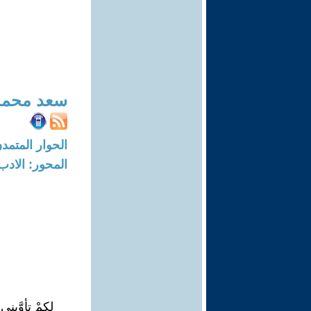
سعد محمد
الحوار المتمدن-العدد: 7606 - 3
المحور: الادب
لكمْ تأوَّبني 