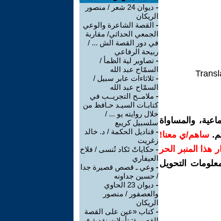
-
ديوان 24 شعر / منصور
الريكان
-
القصة الشاعرة والوعي
الجمعي الحداثي/ مقاربة
في دور القصة الش ... /
ربيحة الرفاعي
-
تصاوير لية الظمأ /
السمّاح عبد الله
Transl
-
ثلاثاءات عابر سبيل /
السمّاح عبد الله
-
ملامــح التجريــب في
كتابـات السيـد حـافظ من
خلال روايته يو ... /
اعية، والمساواة
سلسبيل كريبع
-
قناديل الحكمة / د. خالد
م.
ساهم/ي معنا!
زغريت
رار هذا المنبر الحر
-
حكاياتْ تَكاد تُنسى / فلاح
العيفاري
معلومات التحويل
-
وعي ـ قصص قصيرة جدا
/ حسين جداونه
-
ديوان 23 الحاوي
والعصفور / منصور
الريكان
-
كتاب «عين على القصة
القصيرة: تأملات نقدية في