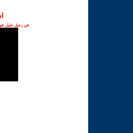
ا‫
في رحيل جليل شهبا