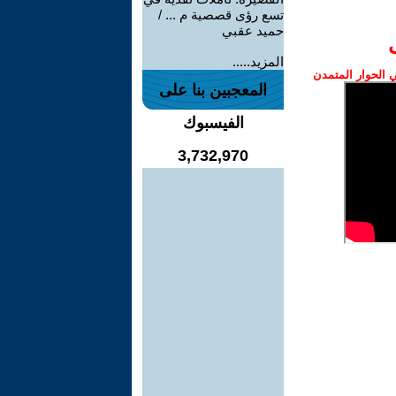
تسع رؤى قصصية م ... /
حميد عقبي
المزيد.....
الحوار المتمدن
المعجبين بنا على
الفيسبوك
3,732,970