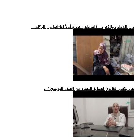
.. بين الحطب والكتب... فلسطينية تصنع أملاً لعائلتها من الركام
.. هل يكفي القانون لحماية النساء من العنف التوليدي؟