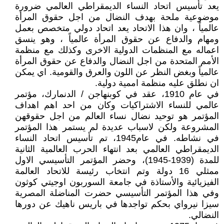
يعد تأسيس اتحاد النساء الديمقراطي العالمي ضرورة
موضوعية ملحة بهدف النضال من اجل حقوق المرأة
عالمياً ، وان هذا الاتحاد يعد اتحاد دولي متخصص بعمل
ومهام والدفاع عن حقوق المرأة عالمياً ، وهو ينسق
اعماله مع المنظمات الدولية الاخرى وكذلك مع منظمة
الأمم المتحدة من اجل النضال والدفاع عن حقوق المرأة
عالمياً وبغض النظر عن اللون والعرق والقومية. اي يمكن
ان نطلق عليه منظمة اممية دولية.
في عام 1910، عقد في كوبنهاجن / الدنمارك، مؤتمر
عالمي للنساء الاشتراكيات وكان من احد اهم اهداف
المؤتمر هو توحيد نضال نساء العالم من اجل حقوقهن
المشروعة ولكن لاسباب عديدة لم يستمر هذا المؤتمر
في نشاطه. في عام1945، تم تأسيس اتحاد النساء
الديمقراطي العالمي بعد انتهاء الحرب العالمية الثانية
للمدة (1939-1945)، وحضر المؤتمر التأسيسي الاول
ممثلي 16 دولة وتم انتخاب رئيسة للاتحاد العالمة
الفيزيائية والأستاذة في جامعة السوربون اوجيتي كوثون
وفي هذا المؤتمر التأسيسي حضرت المناضلة المصرية
سيزا نيرواي بحكم تواجدها في باريس ناهيك عن دورها
النضالي.