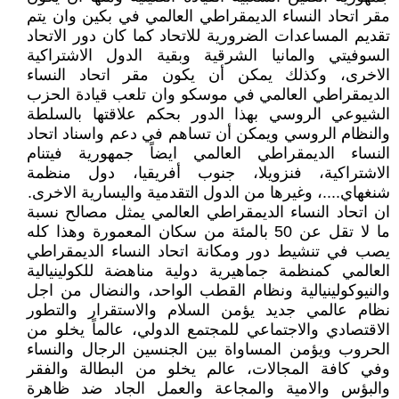
مقر اتحاد النساء الديمقراطي العالمي في بكين وان يتم
تقديم المساعدات الضرورية للاتحاد كما كان دور الاتحاد
السوفيتي والمانيا الشرقية وبقية الدول الاشتراكية
الاخرى، وكذلك يمكن أن يكون مقر اتحاد النساء
الديمقراطي العالمي في موسكو وان تلعب قيادة الحزب
الشيوعي الروسي بهذا الدور بحكم علاقتها بالسلطة
والنظام الروسي ويمكن أن تساهم في دعم واسناد اتحاد
النساء الديمقراطي العالمي ايضاً جمهورية فيتنام
الاشتراكية، فنزويلا، جنوب أفريقيا، دول منظمة
شنغهاي....، وغيرها من الدول التقدمية واليسارية الاخرى.
ان اتحاد النساء الديمقراطي العالمي يمثل مصالح نسبة
ما لا تقل عن 50 بالمئة من سكان المعمورة وهذا كله
يصب في تنشيط دور ومكانة اتحاد النساء الديمقراطي
العالمي كمنظمة جماهيرية دولية مناهضة للكولينيالية
والنيوكولينيالية ونظام القطب الواحد، والنضال من اجل
نظام عالمي جديد يؤمن السلام والاستقرار والتطور
الاقتصادي والاجتماعي للمجتمع الدولي، عالماً يخلو من
الحروب ويؤمن المساواة بين الجنسين الرجال والنساء
وفي كافة المجالات، عالم يخلو من البطالة والفقر
والبؤس والامية والمجاعة والعمل الجاد ضد ظاهرة