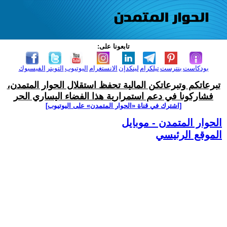
تابعونا على:
بودكاست
بنترست
تيلكرام
لينكدإن
الانستغرام
اليوتيوب
التويتر
الفيسبوك
تبرعاتكم وتبرعاتكن المالية تحفظ استقلال الحوار المتمدن،
فشاركونا في دعم استمرارية هذا الفضاء اليساري الحر
[اشترك في قناة ‫«الحوار المتمدن» على اليوتيوب]
الحوار المتمدن - موبايل
الموقع الرئيسي