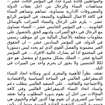
والمواطنين فائدة كبيرة جدا، في المؤتمر الثالث عشر --
مساهمات النساء والرجال من اجل نفقات الدولة
والمصروفات الادارية متساوية، تساهم وتساهم النساء
في كافة الاعمال المطلوبة والمتبعة، في المؤتمر الرابع
عشر -- يلزم على الرجال والنساء الضرائب بالوسائل
القانونية....، في المؤتمر الخامس عشر -- النساء تتساوى
مع الرجال في دفع الضرائب ولديهم الحق بالحصول على
معلومات متعلقة بالأعمال المالية من اي موظف رسمي
في الدولة، في المؤتمر السادس عشر -- ان الحقوق
الغير مضمونة والفصل القوي الذي لم يحدد ليس دستوريا
في المجتمع اذا لم يشارك غالبية الافراد...، في المؤتمر
السابع عشر -- التملك يشكل مجموع او منفصل هو حق
لكلا الجنسين ولا يجوز ان يحرم واحد من الميراث في
البلد.
نعتقد، نظراً للأهمية والمغزى لدور ومكانة اتحاد النساء
الديمقراطي العالمي في الساحة السياسية والاقتصادية
والاجتماعية والثقافية... على الصعيد العالمي يتطلب دعم
واسناد اتحاد النساء الديمقراطي العالمي وفي كافة
المجالات من اجل ان يقوم بدوره المطلوب وكما نعتقد
ايضاً من الضروري أن تقوم بهذا الدور الهام والحيوي هي
جمهورية الصين الشعبية القيادة الصينية ومنها أن يكون