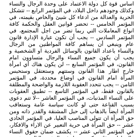
اساس قوة كل دولة الاعتماد على وحدة الرجال والنساء
وكذلك وجودهم داخل البلاد، في المؤتمر الرابع -- تتشكل
الحرية والعدالة من ادعاء كل شيئ والخاص بقيمته، في
المؤتمر الخامس -- تحضر قوانين العقل والحكمة كافة
انواع المعاملات التي ربما تضر من اجل المجتمع، في
المؤتمر السادس -- يجب أن تكون عبارة الإدارة قانون
عام وينبغي أن يساهم كافة المواطنين من الرجال
والنساء باعداد القانون بالوسائل الفردية او الشخصية و
يجب أن يكون جميع النساء والرجال متساوون امام
القانون، في المؤتمر السابع -- لن يكون هناك أي امرأة
خارج اطار هذا القانون وستتهم وستعتقل وستحبس
المرأة امام القانون في اوضاع محددة، في المؤتمر
الثامن -- يجب تتحدد العقوبة اللازمة والواضحة والمطلقة
بالقانون فقط، في المؤتمر التاسع -- تطبيق العقوبات
على النساء المذنبات، في المؤتمر العاشر --لا تتم دعوى
بسبب القناعة حتى لو كانت سياسة عامة وستعاقب
المرأة ايضاً بالذهاب إلى حبل المشنقة والقدر ذاته ومن
حق المرأة ان تتولى المناصب العليا، في المؤتمر الحادي
عشر -- حق المرأة في حرية التعبير عن الاراء والافكار،
في المؤتمر الثاني عشر -- يكشف ضمان حقوق النساء