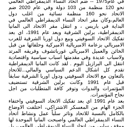
في عام1975 -- ضم اتحاد النساء الديمقراطي العالمي
نحو 120 منظمة من 103 دولة وفي عام 2020 ضم
الاتحاد نحو 160 منظمة نسائية من اغلب دول
العالم،وكان مقر اتحاد النساء الديمقراطي العالمي في
البداية في باريس ، و انتقل مقر الاتحاد الى المانيا
الديمقراطية، برلين الشرقية وبعد عام 1991، اي بعد
تفكيك الاتحاد السوفيتي وبيع دول اوربا الشرقية للغرب
الامبريالي بزعامة الامبريالية الاميركية وحلفائها من قبل
الخائن والعميل الامبريالي غورباتشوف وفريقه المرتد
ولاسباب عديدة وفي مقدمتها اسباب سياسية واقتصادية
انتقل الى البرازيل اليوم . لقد كانت المانيا الديمقراطية
تقدم كل اشكال الدعم السياسي والمالي...للاتحاد
بالتعاون مع الاتحاد السوفيتي ودول اوربا الشرقية سابقاً
قبل عام 1991 وكانت برلين الشرقية تستضيف
المؤتمرات والندوات وتوفر كافة المتطلبات من اجل
نجاح المؤتمرات.
بعد عام 1991 اي بعد تفكيك الاتحاد السوفيتي واختفاء
الجزء الهام من المعسكر الاشتراكي، اختلفت الاوضاع
بالكامل بالنسبة للاتحاد وتاثر سلباً عمل ونشاط اتحاد
النساء الديمقراطي العالمي واصبحت المانيا الموحدة لها
موقف سلبي من اتحاد النساء الديمقراطي العالمي، بل