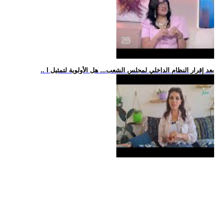
.. بعد إقرار النظام الداخلي لمجلس الشعب... هل الأولوية لتمثيل ا