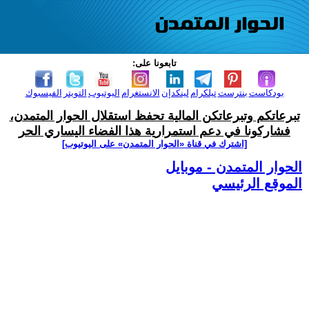
تابعونا على:
بودكاست
بنترست
تيلكرام
لينكدإن
الانستغرام
اليوتيوب
التويتر
الفيسبوك
تبرعاتكم وتبرعاتكن المالية تحفظ استقلال الحوار المتمدن،
فشاركونا في دعم استمرارية هذا الفضاء اليساري الحر
[اشترك في قناة ‫«الحوار المتمدن» على اليوتيوب]
الحوار المتمدن - موبايل
الموقع الرئيسي