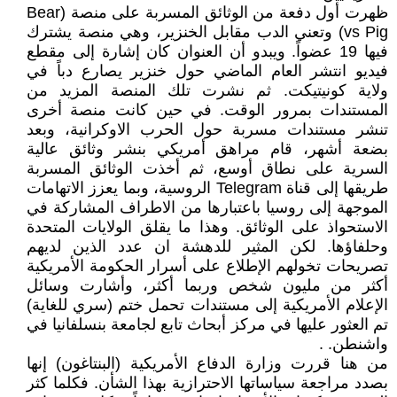
ظهرت أول دفعة من الوثائق المسربة على منصة (Bear
vs Pig) وتعني الدب مقابل الخنزير، وهي منصة يشترك
فيها 19 عضواً. ويبدو أن العنوان كان إشارة إلى مقطع
فيديو انتشر العام الماضي حول خنزير يصارع دباً في
ولاية كونيتيكت. ثم نشرت تلك المنصة المزيد من
المستندات بمرور الوقت. في حين كانت منصة أخرى
تنشر مستندات مسربة حول الحرب الاوكرانية، وبعد
بضعة أشهر، قام مراهق أمريكي بنشر وثائق عالية
السرية على نطاق أوسع، ثم أخذت الوثائق المسربة
طريقها إلى قناة Telegram الروسية، وبما يعزز الاتهامات
الموجهة إلى روسيا باعتبارها من الاطراف المشاركة في
الاستحواذ على الوثائق. وهذا ما يقلق الولايات المتحدة
وحلفاؤها. لكن المثير للدهشة ان عدد الذين لديهم
تصريحات تخولهم الإطلاع على أسرار الحكومة الأمريكية
أكثر من مليون شخص وربما أكثر، وأشارت وسائل
الإعلام الأمريكية إلى مستندات تحمل ختم (سري للغاية)
تم العثور عليها في مركز أبحاث تابع لجامعة بنسلفانيا في
واشنطن. .
من هنا قررت وزارة الدفاع الأمريكية (البنتاغون) إنها
بصدد مراجعة سياساتها الاحترازية بهذا الشأن. فكلما كثر