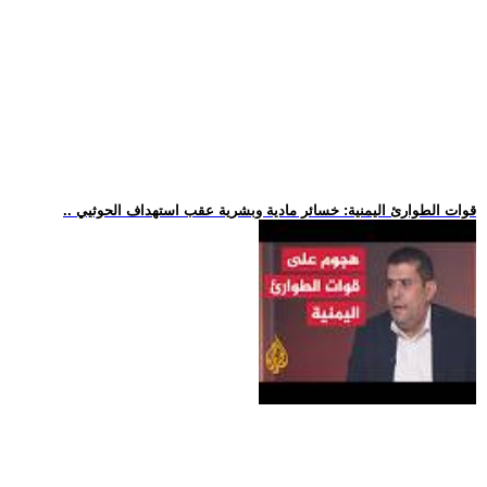
.. قوات الطوارئ اليمنية: خسائر مادية وبشرية عقب استهداف الحوثيي