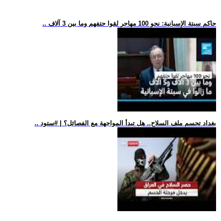
.. حاكم سبتة الإسبانية: نحو 100 مهاجر لقوا حتفهم وما بين 3 آلاف
.. بغداد تحسم ملف السلاح.. هل تبدأ المواجهة مع الفصائل؟ | #ستود