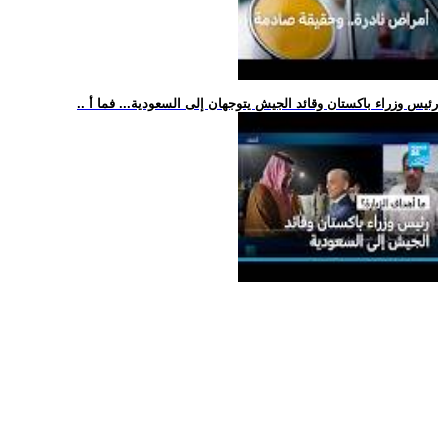
.. رئيس وزراء باكستان وقائد الجيش يتوجهان إلى السعودية... فما أ