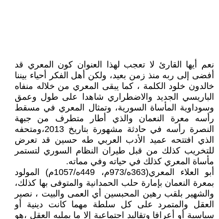
نعم أيها القارئ لا تعجب لهذا العنوان كون المعري قد
أفضى إلى ربه منذ زمن بعيد، ولكن أهل الفكر أحياء بيننا
خالدون خلود الكلمة ، كما يبقى المعري من خلاله منفاه
الباريسي الجديد والاضطراري شاهدا على طول وعمق
وسوداوية المأساة السورية، وتمثال المعري في مسقط
رأسه معرة النعمان والذي أطار متطرف من جبهة
النصرة رأسه في حادثة مشهورة بتاريخ 2013،ومتحفه
الذي افتتحه عميد الأدب العربي طه حسين قد تعرض
للتخريب كذلك من قبل طيران النظام السوري لتستمر
مأساة المعري كذلك في حياته وفي مماته.
أبو العلاء المعري(363ه/973م، 449ه/1057م) المولود
بمعرة النعمان بإمارة حلب الحمدانية والمتوفى بها كذلك،
والشهير بلقب رهين المحبسين أي العمى والبيت ، نصير
العقل والمتمرد على كل سلطة مهما كانت دينية أو
سياسية أو أعرافا وتقاليد اجتماعية إلا ما يمليه العقل ،هو