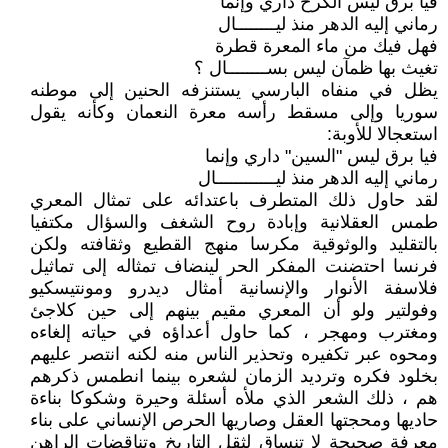
فيا برق ليس الكرخ داري وإنما
رماني إليه الدهر منذ ليــــــــال
فهل فيك من ماء المعرة قطرة
تغيث بها ظمآن ليس بســــــــال ؟
يظل في منفاه البارسي يستنزفه الحنين إلى موطنه
سوريا وإلى مسقط رأسه معرة النعمان وكأنه يقول
استعجالا للأوبة:
فيا برق ليس "السين" داري وإنما
رماني إليه الدهر منذ ليــــــــــــال
لقد حاول ذلك المتطرف باعتدائه على تمثال المعري
طمس العقلانية وإبادة روح الشغف والسؤال مكتفيا
بالتقليد والوثوقية مكرسا منهج القطيع وثقافته ولكن
فرنسا احتضنت المفكر الحر لينضاف تمثاله إلى تماثيل
فلاسفة الأنوار والإنسانية أمثال ديدرو ومونتيسكيو
وفولتير ولو أن المعري مقيم بينهم إلى حين كلاجئ
ومغترب ومهجر ، كما حاول أعداؤه في حياته إلغاءه
ومحوه عبر تكفيره وتحذير الناس منه لكنه انتصر عليهم
بخلود فكره وترديد الزمان لشعره بينما انطمس ذكرهم
هم ، ذلك الشعر الذي ملأه أسئلة وحيرة وشكوكا بناءة
حاديها ومحجتها العقل وصاريها الحرص الإنساني على بناء
معرفة صحيحة لا تنساق لثقل التاريخ وتناقضات الراهن