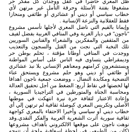
ظل المعري حاضرا في عقل ووجدان كل مفكر حر
مشغوفا بفتنة الأسئلة وحرقة التأمل غير مرتهن لأي
خطاب سياسي أو ديني أو عشائري أو طائفي ومنحازا
فقط للعقلانية والنزعة الإنسانية .
وإيمانا بالقيم التي ناضل المعري لأجلها تأسس مشروع
"ناجون" في ديار الغربة وفي المنافي الغربية بفضل لفيف
من المثقفين والمفكرين والشعراء والفنانين السوريين
تلك النخبة التي نجت من القتل والسجون والتعذيب
ووجدت في المنافي أوطانا مؤقتة ، تحلم بوطن حر
وديمقراطي يتساوى فيه الناس على أساس المواطنة
ويستشعرون كرامتهم ومعناهم الإنساني بلا نبذ عشائري
أو طائفي أو ديني وهو حلم مشروع ويستحق عناء
التضحية ومكابدة النضال ، ووضعت جمعية ناجون أهدافا
لها لخصتها في نقاط أربع: الضغط من أجل تحقيق العدالة
ومحاسبة الجناة والمتورطين في التراجيديا السورية ،
وإعادة الاعتبار لثقافة حرة نيرة انتهكت في موطنها
الأصلي وتكريس المعري كبوصلة ثقافية لم ترتهن إلي أي
خطاب ديني أو سياسي وأخيرا الاحتفاء بالمعري كواجهة
ثقافية سورية أثرت الشعرية العربية والفكر النقدي.وقد
نوهت ناجون على موقعها الالكتروني بأهداف مشروعها
(كان من الطبيعي في لحظة إسعافية ملحة أن تتوجه