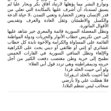
ونوازع البشر مما يؤهلها لارتياد آفاق بكر وبحار عليا لم
يسبق لسندباد أن أشرف عليها بالمكابدة التي تعلي من
قدر الإنسان وتعزز الحضارة وتغني التمدن ،لا حياة الدعة
والكسل والاطمئنان وثقل العادة والعرف وتقديس
الأقوال المأثورة.
وتظل المعضلة السورية قائمة والمعري خير شاهد عليها
إلى حين تكريس خطاب الأنوار والحريات ودولة المواطنة
القائمة على المساواة والكرامة والأخوة نابذة كل خطاب
عشائري أو إثني أو طائفي أو ديني يحث على الكراهية
والإلغاء وتظل المنافي السورية في القارات الخمس
تطمح إلى حرية وطن مغتصب دفعت الكثير من أجل
حريته وديمقراطيته وهي تردد قول أبي العلاء:
ولو أني حبيت الخلد فردا
لما أحببت بالخلد انــفرادا
فلا هطلت علي ولا بأرضي
سحائب ليس تنتظم البلادا.