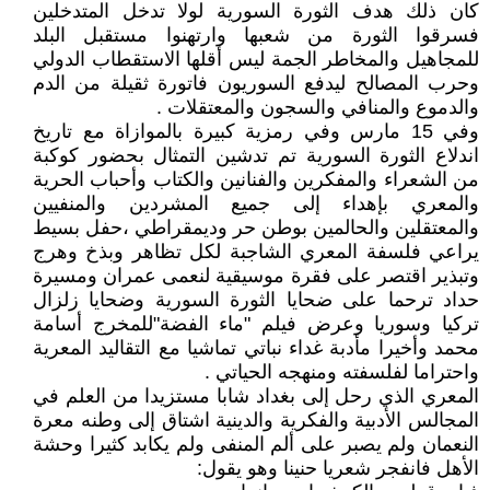
كان ذلك هدف الثورة السورية لولا تدخل المتدخلين
فسرقوا الثورة من شعبها وارتهنوا مستقبل البلد
للمجاهيل والمخاطر الجمة ليس أقلها الاستقطاب الدولي
وحرب المصالح ليدفع السوريون فاتورة ثقيلة من الدم
والدموع والمنافي والسجون والمعتقلات .
وفي 15 مارس وفي رمزية كبيرة بالموازاة مع تاريخ
اندلاع الثورة السورية تم تدشين التمثال بحضور كوكبة
من الشعراء والمفكرين والفنانين والكتاب وأحباب الحرية
والمعري بإهداء إلى جميع المشردين والمنفيين
والمعتقلين والحالمين بوطن حر وديمقراطي ،حفل بسيط
يراعي فلسفة المعري الشاجبة لكل تظاهر وبذخ وهرج
وتبذير اقتصر على فقرة موسيقية لنعمى عمران ومسيرة
حداد ترحما على ضحايا الثورة السورية وضحايا زلزال
تركيا وسوريا وعرض فيلم "ماء الفضة"للمخرج أسامة
محمد وأخيرا مأدبة غداء نباتي تماشيا مع التقاليد المعرية
واحتراما لفلسفته ومنهجه الحياتي .
المعري الذي رحل إلى بغداد شابا مستزيدا من العلم في
المجالس الأدبية والفكرية والدينية اشتاق إلى وطنه معرة
النعمان ولم يصبر على ألم المنفى ولم يكابد كثيرا وحشة
الأهل فانفجر شعريا حنينا وهو يقول: