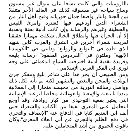
باللزوميات والتي كانت نسجا على منوال غير مسبوق
وساح سياحة غير مسبوقة كذلك في العالم الآخر متنقلا
بين الجنة والنار واصفا جمال حورياته وقبح أهل النار من
الشعراء الذين أودعهم فيها كعنترة وامرئ القيس
والحطيئة وغيرهم والرسالة وإن كانت أدبية بحتة ونقدية
إلا أن الجرأة فيها وانطلاق الخيال شكلت مهمازا حقيقيا
لقريحة شعراء آخرين في الشرق والغرب كابن شهيد
الذي قلده في "التوابع والزوابع" ودانتي في "الكوميديا
الإلهية" وملتون في "الفردوس المفقود" ،رسالة بليغة
وفريدة نقدية أدبية اخترقت السياج الدغمائي على وجه
ثوري في الفكر العربي الإسلامي .
ومن الطبيعي أن يجر هذا على شاعر بليغ ومفكر جرئ
الويلات والمحن والبغض والتشهير لكنه لم يأبه لكل ذلك
وواصل رسالته الثورية من محبسه منحازا إلى العقلانية
منددا بالتبعية والإمعية والغوغائية مخلصا لنزعته الإنسانية
التي يعتبر بمعية التوحيدي من كبار روادها، وقد أوجع
التحامل على المعري لفيفا من الكتاب والشعراء حتى
ألف ابن العديم كتابا في الدفاع عنه "الإنصاف والتحري
في دفع الظلم والتجري عن أبي العلاء المعري"،وكان
ياقوت الحموي من أشد المتحاملين عليه.