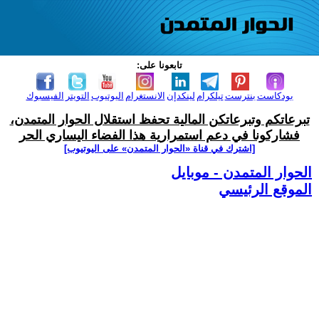
تابعونا على:
بودكاست
بنترست
تيلكرام
لينكدإن
الانستغرام
اليوتيوب
التويتر
الفيسبوك
تبرعاتكم وتبرعاتكن المالية تحفظ استقلال الحوار المتمدن،
فشاركونا في دعم استمرارية هذا الفضاء اليساري الحر
[اشترك في قناة ‫«الحوار المتمدن» على اليوتيوب]
الحوار المتمدن - موبايل
الموقع الرئيسي