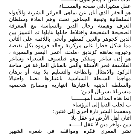
عقل مشيرا،في صبحه والمســـاء
هو الحفر الذي أبان عن تماهى الغرائز البشرية والأهواء
السلطانية وتبعية الجماهير تحت وهم العادة وسلطان
العرف وهيمنة رجال الدين والسياسة مع المعرفة
الصحيحة الشحيحة واختلاط حابلها بنابلها ثم التمييز بين
الدين كجوهر والدين كمظهر وأنحى باللائمة على الثاني
مما شكل خطرا على مركزية رجاله فرموه بكل نقيصة
وعيروه بعاهته كزنديق ،ملحد، أعمى البصر والبصيرة ،
هو إذن شاعر ومفكر وهو فيلسوف الشعراء وشاعر
الفلاسفة فجر الأسئلة وألقى بالقنابل الحارقة في ساحة
الركود والامتثال والطاعة والتسليم بلا بينة أو برهان
مهاجما السلطة السياسية باعتبارها نصبا واحتيالا
والسلطة الدينية باعتبارها انتهازية ومصالح شخصية
متسربلة بسربال الدين:
إنما هذه المذاهب أسبــــــــا
ب لجلب الدنيا إلى الرؤساء
ومقسما البشر تارة أخرى إلى فئتين:
اثنان أهل الأرض ذو عقل بلا
دين ،وآخر دين لا عقل لــــــه
نشر المعري فكره ومواقفه في شعره الشهير