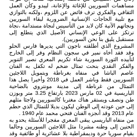
مساهمات السوريين للإغاثة والإعانة، ليبدو وكأن العمل
الثقافي والفكري ترف فائض عن اللزوم ،ولكنه بالتوازي
مع تلبية الحاجات الإنسانية الضرورية لبقاء السوريين
ونجاتهم الآنية كان لابد من التأسيس لنجاة مستدامة ،نجاة
ترتكز على الوعي الإنساني الأصيل الذي يتطلع إلى
مستقبل يليق بنا نحن السوريين).
المشروع الذي أطلقته ناجون التي يديرها فارس الحلو
وقد فقد أخاه نمير في سجون النظام وفر إلى الخارج
لتأييده الثورة السورية شاء تكريم المعري نصير التنوير
والفكر النقدي بنحت تمثال ضخم له تكفل به الفنان
عاصم الباشا في منفاه بغرناطة وبتمويل اللاجئين
السوريين فقط وباشر العمل في 2018 وأخيرا يصل هذا
التمثال من غرناطة إلى مدينة مونتروي بالضاحية
الباريسية في 02 مارس 2023 بارتفاع 3.25 متر وبوزن
طن ونصف ويستقر هناك مغتربا كالسوريين ولاجئا مثلهم
إلى حين عودته إلى الوطن ليكون بديلا للتمثال الذي حطم
عام 2013 وقد أنجزه الفنان فتحي محمد عام 1940 .
من منفاه الباريسي يبقى المعري مفجرا للأسئلة يحدو به
الحنين إلى وطنه مشردا مثل اللاجئين السوريين وحالما
بقيام سوريا حرة وديمقراطية بلا عشائرية أو طائفية وقد