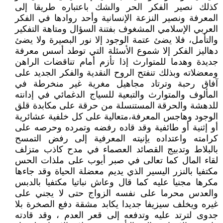
كذلك نصير الفكر الحر والشك باعتباره طريقا إلى
المعرفة ونصير النزعة الإنسانية وأحد روادها في الفكر
العربي الإسلامي المشغوف بفتنة السؤال ومتاهة التفكير
والتأمل، فلا يضئ عتمة الوجود إلا نور البصيرة ولا يضئ
دهاليز الفكر إلا شموع الأسئلة التي توطد أسس معرفة
جديدة وهدما للمتوارث إذا تأزم أمام تناقضات الراهن
ومعضلاته وبذلك تنفتح الروح النقدية والفكر الجديد على
آفاق رحبة وترتاد مجاهيل مغرية غير منخرطة في
المألوف والمتوارث والتبعية للسياج الدغمائي في إدانته
للدهشة والحرقة المستنسلة من حرقة على مكابدة قلق
الوجود وهاجس المعرفة،متعالية على كل خلفية عشائرية
أو إثنية أو طائفية وقد قاده رفضه وتمرده وحرصه على
كرامته واعتداده يإنيته المعرفية إلى رفض التمسح
بالبلاط وتدبيج القصائد العصماء في مدح كاذب متزلف
لقاء المال كما تعالى في صبر أيوب على ملذات الحس
مكتفيا بالنزر اليسير الذي يديم معضلة الحياة وقد جاءها
مكرها مجنيا عليه كما قال وعاش نباتيا مكتفيا بالدبس
والعدس محرما على نفسه الزواج حتى لا يجني على
غيره ويخلف سيزيفا جديدا يكابد مشقة دفع الصخرة بلا
جدوى لترتد عليه وتدفعه إلى قعر العدم ، وقد قادته