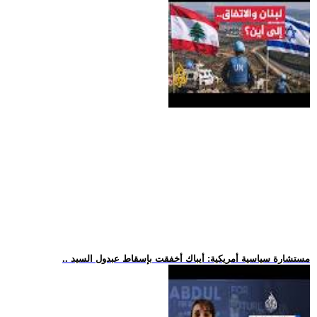
.. مستشارة سياسية أمريكية: أيباك أخفقت بإسقاط عبدول السيد