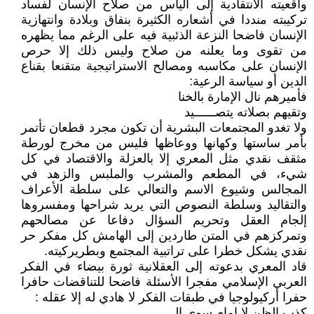
واقعيته الانتقادية إلى اليأس من صلاح الإنسان لفساد
تركيبته منددا في أشعاره الكثيرة بنفاق وبلادة وانتهازية
الإنسان فاضحا النزعة الذئبية فيه على الرغم مما يظهره
من تقوى وما يعلنه من صلاح وليس ذلك إلا حرص
الإنسان على مكاسبه ومصالح الاستراتيجية متقنعا بقناع
الدين أو سياسة الرعية:
فأميرهم نال الإمارة بالخنا
وتقيهم بصلاته يتصــــــيد
ولا تغدو المجتمعات البشرية أن تكون مجرد قطعان تأتمر
بأمر ساستها وكهانها ووعاظها فليس من مخرج لورطة
مثقف نقدي مثل المعري إلا بالعزلة والاقتصاد في كل
شيء، في المطعم والمشرب والملبس والزهد في
المجالس وشيوع الاسم والتعالي على سلطة الأعراف
والتقاليد وسلطة النصوص التي يريد شراحها ومفسروها
إلجام العقل وتحريم السؤال دفاعا عن مصالحهم
وتمركزهم في المتن طاردين إلى الهامش كل مفكر حر
نقدي يشكل خطرا على تراتبية المجتمع وبطريركيته.
قاد المعري بدعوته إلى العقلانية ثورة بيضاء في الفكر
العربي الإسلامي مفجرا الأسئلة فاضحا للتناقضات حافرا
حفرا أركيولوجيا في طبقات الفكر لا هادي له إلا عقله :
كذب الظن لا إمام سوى الـــــــــ