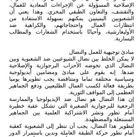
الإصلاحية المسؤولة عن الإجراءات المعادية للعمال،
والتقشف، والتعاون الطبقي المخزي. وهذا يعني أن
الشعبويين اليمينيين يمكنهم بسهولة الاستفادة من
انتظارات العمال واحتجاجاتهم، والكراهية ضد
الأوليغارشية، وأحيانًا باستخدام الشعارات والمطالب
اليسارية.
مبادئ توجيهية للعمل والنضال
لا يمكن الخلط بين نضال الشيوعيين ضد الشعبوية وبين
النضال الذي تخوضه الأحزاب البرجوازية والإصلاحية
ضدها. إنه يقوم على مبادئ ومضامين أيديولوجية
وسياسية مختلفة تماما ومتناقضة يجب تطويرها يوميا
بطريقة فعالة لكسب العمال الطليعيين ودفع الجماهير
العظمى إلى المواقف الثورية.
إن هذا النضال هو نضال ضد الإيديولوجيا والممارسة
الرجعية للبرجوازية الصغيرة التي تشكل عقبة خطيرة
أمام تطور ونشر الاشتراكية العلمية بين الجماهير
المستغلة والمضطهدة.
لتطوير هذا النضال، يجب أن ننظر إلى الشعبوية كعقبة
أمام تطور حركة الطبقة العاملة وندين باستمرار الدور