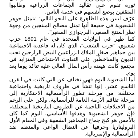
ثورة تقوم على تقاليد الجماعات الزراعية وطالبوا
المثقفين بوضع أنفسهم في خدمة الناس.
عرّف لينين هذه الظاهرة على النحو التالي: "يتمثل جوهر
الشعبوية في حقيقة أنها تمثل مصالح المنتجين من وجهة
نظر المنتج الصغير، البرجوازي الصغير".
كما ظهر في الولايات المتحدة في عام 1891 حزب
شعبوي، "حزب الشعب"، الذي كان له قاعدته الاجتماعية
بين جماهير صغار الملاك الزراعيين البيض الرازحين تحت
الديون والساخطًين على التفاوت الاجتماعي المتزايد في
مجتمع كانت هيمنة رأس المال المالي عليه تتأكد يوما بعد
يوم.
أما الشعبوية اليوم فهي تختلف عن التي كانت في القرن
التاسع عشر. إنها تنشأ في ظروف تاريخية واجتماعية
مختلفة: من مرحلة تطور الرأسمالية الاحتكارية إلى
مرحلة تفاقم الأزمة العامة للرأسمالية. ولكن على الرغم
من الاختلافات الناجمة عن الظروف التاريخية المختلفة،
فإن جوهر الشعبوية وهدفها الأساسي، اليوم كما كان
بالأمس هو كبح جماح الجماهير الشعبية وفي المقام الأول
البروليتاريا وحرفها عن النضال الواعي والمنظم ضد
الرأسمالية والإمبريالية.