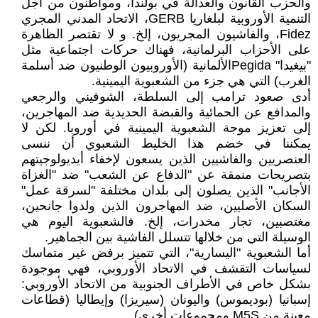
والحزب القانون والعدالة في بولندا، ومواطنون من أجل
التنمية الأوروبية لبلغاريا GERB، الاتحاد المدني المجري
Fidez، والفاشيون المجريون، إلخ. و لا تقتصر الظاهرة
على الأحزاب البرلمانية، فهناك حركات اجتماعية مثل
"بيغيدا" Pegidaالألمانية (الأوروبيون الوطنيون ضد أسلمة
الغرب) التي هي جزء من الشعبوية اليمينية.
أدى صعود ترامب إلى السلطة، الشوفيني والرجعي
والمدافع عن الحمائية والقبضة الحديدية ضد المهاجرين،
إلى تعزيز موجة الشعبوية اليمينية في أوروبا. لكن لا
يمكننا في خضم هذا الخليط الشعبوي أن ننسى
العنصريين والفاشيين الذين يسعون لإخفاء أيديولوجيتهم
بتصريحات منمقة عن "الدفاع عن الشعب" ضد "الغزاة
الأجانب" الذين يصلون إلى بلدان مختلفة "لسرقة عمل"
السكان الأصليين، ضد المهاجرون الذين ولدوا جانحين،
مغتصبين، تجار مخدرات، إلخ. فالشعبوية اليوم هي
الوسيلة التي من خلالها تتسلل الفاشية بين الجماهير.
أما الشعبوية "اليسارية"، التي تتميز برفض غير متماسك
لسياسات التقشف في الاتحاد الأوروبي، فهي موجودة
بشكل خاص في الأطراف الجنوبية من الاتحاد الأوروبي:
إسبانيا (بوديموس) واليونان (سيريزا) وإيطاليا (قطاعات
معينة من M5S ومجموعات أخرى).