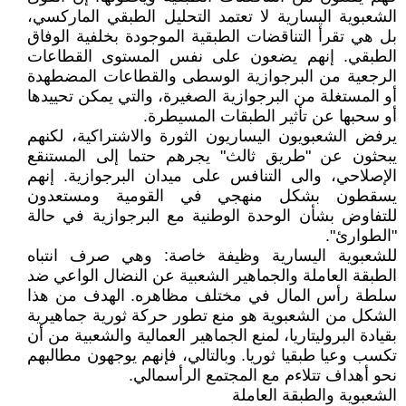
الشعبوية اليسارية لا تعتمد التحليل الطبقي الماركسي،
بل هي تقرأ التناقضات الطبقية الموجودة بخلفية الوفاق
الطبقي. إنهم يضعون على نفس المستوى القطاعات
الرجعية من البرجوازية الوسطى والقطاعات المضطهدة
أو المستغلة من البرجوازية الصغيرة، والتي يمكن تحييدها
أو سحبها عن تأثير الطبقات المسيطرة.
يرفض الشعبويون اليساريون الثورة والاشتراكية، لكنهم
يبحثون عن "طريق ثالث" يجرهم حتما إلى المستنقع
الإصلاحي، والى التنافس على ميدان البرجوازية. إنهم
يسقطون بشكل منهجي في القومية ومستعدون
للتفاوض بشأن الوحدة الوطنية مع البرجوازية في حالة
"الطوارئ".
للشعبوية اليسارية وظيفة خاصة: وهي صرف انتباه
الطبقة العاملة والجماهير الشعبية عن النضال الواعي ضد
سلطة رأس المال في مختلف مظاهره. الهدف من هذا
الشكل من الشعبوية هو منع تطور حركة ثورية جماهيرية
بقيادة البروليتاريا، لمنع الجماهير العمالية والشعبية من أن
تكسب وعيا طبقيا ثوريا. وبالتالي، فإنهم يوجهون مطالبهم
نحو أهداف تتلاءم مع المجتمع الرأسمالي.
الشعبوية والطبقة العاملة