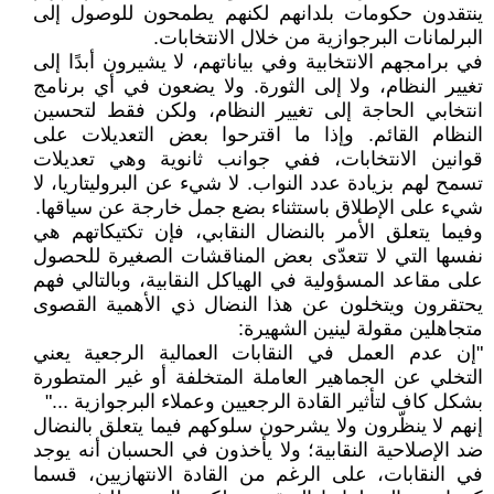
ينتقدون حكومات بلدانهم لكنهم يطمحون للوصول إلى
البرلمانات البرجوازية من خلال الانتخابات.
في برامجهم الانتخابية وفي بياناتهم، لا يشيرون أبدًا إلى
تغيير النظام، ولا إلى الثورة. ولا يضعون في أي برنامج
انتخابي الحاجة إلى تغيير النظام، ولكن فقط لتحسين
النظام القائم. وإذا ما اقترحوا بعض التعديلات على
قوانين الانتخابات، ففي جوانب ثانوية وهي تعديلات
تسمح لهم بزيادة عدد النواب. لا شيء عن البروليتاريا، لا
شيء على الإطلاق باستثناء بضع جمل خارجة عن سياقها.
وفيما يتعلق الأمر بالنضال النقابي، فإن تكتيكاتهم هي
نفسها التي لا تتعدّى بعض المناقشات الصغيرة للحصول
على مقاعد المسؤولية في الهياكل النقابية، وبالتالي فهم
يحتقرون ويتخلون عن هذا النضال ذي الأهمية القصوى
متجاهلين مقولة لينين الشهيرة:
"إن عدم العمل في النقابات العمالية الرجعية يعني
التخلي عن الجماهير العاملة المتخلفة أو غير المتطورة
بشكل كاف لتأثير القادة الرجعيين وعملاء البرجوازية ..."
إنهم لا ينظّرون ولا يشرحون سلوكهم فيما يتعلق بالنضال
ضد الإصلاحية النقابية؛ ولا يأخذون في الحسبان أنه يوجد
في النقابات، على الرغم من القادة الانتهازيين، قسما