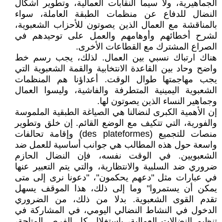
الجماهيرية، ولا سيما النقابات العمالية، وتطوير أشكال
النضال للدفاع عن منظمات الطبقة العاملة، سواء
بالمناقشة مع العمال الذين يصوتون للأحزاب الشعبوية،
لشرح أخطائهم وأوهامهم والعمل على توحيدهم في
الصراع المشترك مع القطاعات الأخرى.
هناك ارتباك نسبي بين العمال. لذلك، يجب رسم خط
واضح وحاد بين القاعدة الانتخابية والقمة الشعبوية التي
يجب مهاجمتها طوال الوقت. أعداؤنا هم المنظمات
الشعبوية اليمينية المتطرفة والفاشية، وليسوا العمال
وجماهير النساء الذين يصوتون لها.
إن الأهمية الكبرى لنضالنا هي الصياغة الطبقية الملموسة
والفورية، التي تتكيف مع الوضع القائم. إن خلق وتطوير
منصات للتجميع (des plateformes) وإقامة تحالفات
واسعة حول هذه المطالب هي جوانب أساسية للعمل ضد
الشعبويين. في الوقت نفسه، فإن النضال الحازم
ضروري ضد السلبية والانتظارية، والتي يتم التعبير عنها
في عبارات مثل "دعهم يحكمون"، "دعونا نرى إلى متى
يمكن أن يستمروا" وما إلى ذلك، هذا الموقف يسهل
تقدم القوى الشعبوية. بدلا من ذلك، من الضروري
الدخول في النشاط النضالي اليومي، في المشاركة في
تنظيم النضالات العمالية، باستغلال كل الفرص المتاحة،