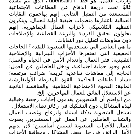
وأرباب العمل، هو خط "ubérisation"، الذي يتم تنفيذه
غالبًا تحت ذريعة الدفاع عن القطاعات الاجتماعية
المستبعدة من التمثيل النقابي. إنهم يهاجمون النقابات
العمالية باعتبارها منظمات طبقية أولية للعمال، وينكرون
التنظيم الكلاسيكي لأحزاب العمال الجماهيرية. إنهم
يحاولون تحقيق الفردية والنزعة القطاعية والإصلاحات
دون مفاوضات لتقليل دور النقابات.
ما هي العناصر التي تستخدمها الشعبوية للتقدم؟ الحاجات
الحقيقية التي تحتقرها الأحزاب الليبرالية والإصلاحية
التقليدية: فقر العمال وانعدام الأمن في الحياة والعمل؛
عدم وجود حماية اجتماعية، ودخل للعاطلين عن العمل؛
الحاجة إلى معاشات تقاعدية كريمة؛ ضرائب مرتفعة؛
فساد الطبقات الحاكمة. القوة المفرطة للأوليغارشية
المالية؛ الفجوة الاجتماعية المتنامية، والمنافسة الناتجة
عن الاستغلال الفائق للعمال المهاجرين، إلخ.
من الواضح أن الشعبويين يقدمون إجابات رجعية وخيالية
لهذه المشاكل، دون التشكيك في ركائز نظام الاستغلال.
تستغل الشعبوية بذكاء استياء وانزعاج وغضب العمال
والشباب العاطلين عن العمل غير المستقرين. يصوت
العمال للأحزاب الشعبوية لسببين أساسيين: لأن لديهم
الأمل الزائف في حل بعض المشاكل. ومعاقبة الأحزاب