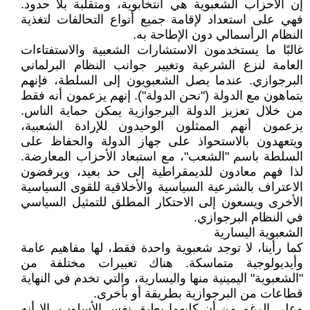
إن الأحزاب الشعبوية هي انتخابوية، ومتقلبة بلا حدود.
فهي على استعداد لإقامة جميع أنواع التحالفات لتغذية
النظام الرأسمالي دون الإطاحة به.
غالبًا ما يستخدمون الاستشارات الشعبية والاستفتاءات
العامة لنزع الشرعية وتغيير جوانب النظام البرلماني
البرجوازي. عندما يصل الشعبويون إلى السلطة، فإنهم
يتماهون مع الدولة ("نحن الدولة"). إنهم يزعمون أنه فقط
من خلال تعزيز الدولة البرجوازية يمكن حماية الناس.
يزعمون أنهم الممثلون الوحيدون للإرادة الشعبية،
ويتعهدون بالاستحواذ على جهاز الدولة والحفاظ على
السلطة باسم "الشعب"، مع استبعاد الأحزاب المعارضة.
لذا فهم معادون للديمقراطية إلى حد بعيد، ويرفضون
الاعتراف بالشرعية السياسية والأخلاقية للقوى السياسية
الأخرى ويسعون إلى الاحتكار المطلق للتمثيل السياسي
في النظام البرجوازي.
الشعبوية اليسارية
كما رأينا، لا توجد شعبوية واحدة فقط، لها مفاهيم عامة
وأيديولوجية متماسكة. هناك تعبيرات مختلفة من
"الشعبوية" اليمينية منها واليسارية، والتي تخدم في النهاية
قطاعات من البرجوازية بطريقة أو بأخرى.
وعلى الرغم من أن كليهما يطبق نفس الأسلوب، إلا أنه