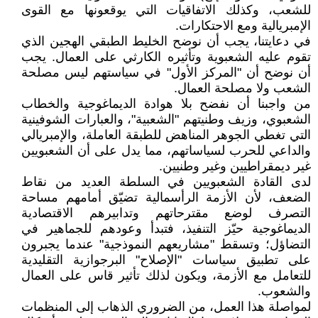
للشعب، وكذلك الاتفاقيات التي يوقعونها مع القوى
الإمبريالية ومع الاحتكارات.
في دعايتنا، يجب أن نوضح الخليط الطبقي الهجين الذي
تقوم عليه الشعبوية وتأثيره الكارثي على العمال. يجب
أن نوضح أن "المركز الأول" في سياستهم ليس مصلحة
الشعب ولا مصلحة العمال.
من واجبنا أن نفضح بلا هوادة الديماغوجية والخطاب
الشعبوي، وزيف وطنيتهم "الشعبية"، والعبارات الشوفينية
التي تغطي الجوهر المناهض للطبقة العاملة، والإمبريالي
والداعي للحرب لسياساتهم، مما يدل على أن الشعبويين
غير ديمقراطيين وغير وطنيين.
لدى القادة الشعبويين في السلطة العديد من نقاط
الضعف، لأن الأزمة الرأسمالية تضيّق أمامهم مساحة
التصرف لوضع مقترحاتهم وتدابيرهم الاقتصادية
الديماغوجية حيّز التنفيذ، فتبدأ وعودهم للجماهير في
التضاؤل؛ وتسقط "مشاريعهم النموذجية" عندما يجبرون
على تطبيق سياسات "الإصلاح" البرجوازية التقليدية
للتعامل مع الأزمة، ويكون لذلك تأثير قاس على العمال
والشعوب.
لمواصلة هذا العمل، من الضروري الذهاب إلى المنظمات