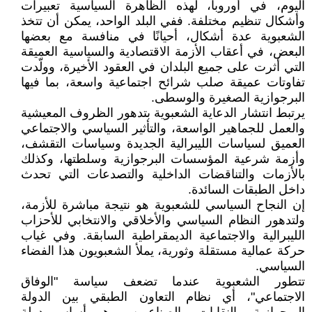
اليوم، في أوروبا، لهذه الظاهرة السياسية تعبيرات
وأشكال تنظيم مختلفة. ففي البلد الواحد، يمكن أن تتخذ
الشعبوية عدة أشكال، أحيانًا في منافسة مع بعضها
البعض، في أعقاب الأزمة الاقتصادية والسياسية العميقة
التي أثرت على جميع البلدان في العقود الأخيرة، وولّدت
تفاوتات عميقة صلب شرائح اجتماعية واسعة، بما فيها
البرجوازية الصغيرة والوسطى.
يرتبط انتشار الدعاية الشعبوية بتدهور الظروف المعيشية
والعمل للجماهير الواسعة، والتأثير السياسي والاجتماعي
العميق لسياسات الليبرالية الجديدة وسياسات التقشف،
وأزمة شرعية المؤسسات البرجوازية وسلطتها، وكذلك
بالأزمات والتناقضات الداخلية والتصدعات التي تحدث
داخل الطبقات السائدة.
إن النجاح السياسي للشعبوية هو نتيجة مباشرة للأزمة،
ولتدهور النظام السياسي والأخلاقي والانتخابي للأحزاب
الليبرالية والاجتماعية الديمقراطية السابقة. وفي غياب
حركة عمالية مستقلة وثورية، يملأ الشعبويون هذا الفضاء
السياسي.
تتطور الشعبوية عندما تضعف سياسة "الوفاق
الاجتماعي"، أي نظام التعاون الطبقي بين الدولة