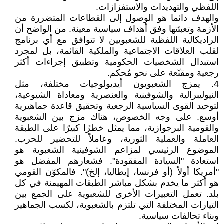
اللفظي والتهديدات والاستفزازات.
والهدف دائما هو الوصول إلى القطاعات المتضررة من
الأزمة وتعبئتها وفق أهداف سياسية معينة. من الواضح أن
الراديكالية اللفظية للشعبويين لا تتوافق مع أي برنامج
لقلب العلاقات الاجتماعية والملكية القائمة، بل لمجرد
استبدال الشخصيات الحكومية وتطبيق إجراءات أكثر
رجعية ومقنّعة على نحو مُحكم.
4. يمزج الشعبويون أيديولوجيات مختلفة، مثل
النيوليبرالية والشوفينية والعنصرية ومعاداة الشيوعية،
لتوحيد القوى السياسية الرجعية وتحقيق قاعدة جماهيرية
أوسع. على وجه الخصوص، هناك مزج بين الشعبوية
والقومية البرجوازية، مما يمثل خطرًا كبيرًا على الطبقة
العاملة والعملية الثورية، وعاملاً للتحضير للحرب.
الموضوع الرئيسي لمزاعم الشوفينية الشعبوية هو
استعادة "السيادة المفقودة". فشعارهم المفضل هو
"أمريكا أولاً (أو فرنسا، إيطاليا، إلخ)". فالمكوّن القومي
هو أكثر ما يخدم بشكل مباشر الطبقات المهيمنة في كل
بلد. تعمل التعبيرات الأخرى للشعبوية على الجمع بين
التيارات المختلفة التي تلتزم بالشعبوية، لكسب الجماهير
وبناء تحالفات سياسية.