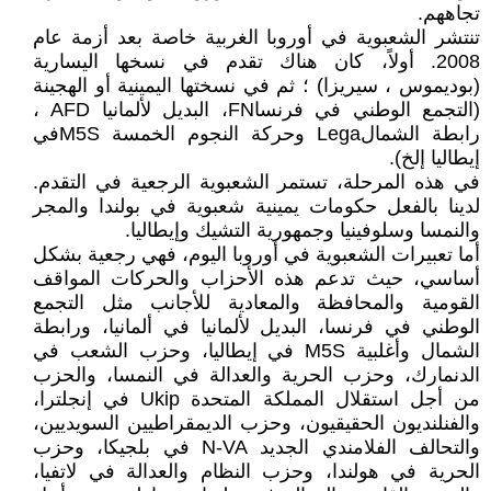
تجاههم.
تنتشر الشعبوية في أوروبا الغربية خاصة بعد أزمة عام
2008. أولاً، كان هناك تقدم في نسخها اليسارية
(بوديموس ، سيريزا) ؛ ثم في نسختها اليمينية أو الهجينة
(التجمع الوطني في فرنساFN، البديل لألمانيا AFD ،
رابطة الشمالLega وحركة النجوم الخمسة M5Sفي
إيطاليا إلخ).
في هذه المرحلة، تستمر الشعبوية الرجعية في التقدم.
لدينا بالفعل حكومات يمينية شعبوية في بولندا والمجر
والنمسا وسلوفينيا وجمهورية التشيك وإيطاليا.
أما تعبيرات الشعبوية في أوروبا اليوم، فهي رجعية بشكل
أساسي، حيث تدعم هذه الأحزاب والحركات المواقف
القومية والمحافظة والمعادية للأجانب مثل التجمع
الوطني في فرنسا، البديل لألمانيا في ألمانيا، ورابطة
الشمال وأغلبية M5S في إيطاليا، وحزب الشعب في
الدنمارك، وحزب الحرية والعدالة في النمسا، والحزب
من أجل استقلال المملكة المتحدة Ukip في إنجلترا،
والفنلنديون الحقيقيون، وحزب الديمقراطيين السويديين،
والتحالف الفلامندي الجديد N-VA في بلجيكا، وحزب
الحرية في هولندا، وحزب النظام والعدالة في لاتفيا،