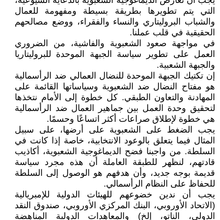
يجب أن نعارض الديماغوجية الشعبوية بالدعاية الشيوعية،
التي يتم تطويرها بطريقة بسيطة ومفهومة للعمال
والشباب البروليتاري والنساء والفقراء، ووضع مصالحهم
الحقيقية في قلب عملنا.
في مواجهة صعود الشعبوية والفاشية، من الضروري
العمل على تطوير سياسة الجبهة الموحدة للبروليتاريا
والجبهة الشعبية.
إن تكتيك الجبهة الموحدة للنضال العمالي ضد الرأسمالية
هو مفتاح النضال ضد الشعبوية وسياساتها القائمة على
المهادنة والتعاون الطبقي. كل خطوة إلى الأمام نتخذها
لتحقيق وحدة العمل بين جماهير العمال ضد الرأسمالية
هي خطوة لإطلاق صراعات أكثر اتساعًا وحسمًا.
يجب الضغط على الشعبوية على أرضها، على سبيل
المثال فيما يتعلق بالوعود الانتخابية، خاصة إذا كانت في
السلطة. من واجبنا فضح الديماغوجية الشعبوية، أكاذيب
قادتهم، لنظهر للطبقة العاملة أن هذه مجرد سياسة
قديمة بوجه جديد، وأن هدفهم هو الوصول إلى السلطة
للحفاظ على النظام الرأسمالي.
يجب أن ندين خضوعهم للهيئات الدولية للإمبريالية
(الاتحاد الأوروبي، البنك المركزي الأوروبي، صندوق النقد
الدولي، الناتو، إلخ) والمعاهدات الدولية المناهضة