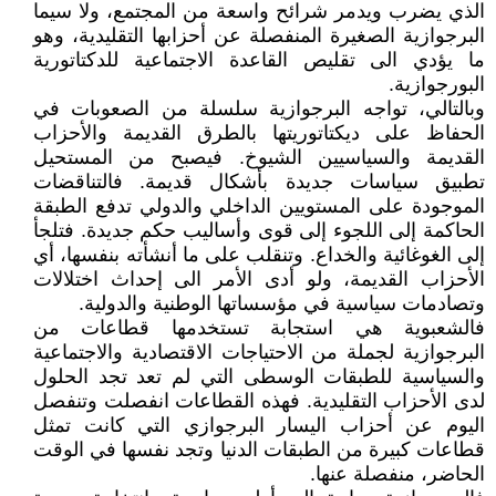
الذي يضرب ويدمر شرائح واسعة من المجتمع، ولا سيما
البرجوازية الصغيرة المنفصلة عن أحزابها التقليدية، وهو
ما يؤدي الى تقليص القاعدة الاجتماعية للدكتاتورية
البورجوازية.
وبالتالي، تواجه البرجوازية سلسلة من الصعوبات في
الحفاظ على ديكتاتوريتها بالطرق القديمة والأحزاب
القديمة والسياسيين الشيوخ. فيصبح من المستحيل
تطبيق سياسات جديدة بأشكال قديمة. فالتناقضات
الموجودة على المستويين الداخلي والدولي تدفع الطبقة
الحاكمة إلى اللجوء إلى قوى وأساليب حكم جديدة. فتلجأ
إلى الغوغائية والخداع. وتنقلب على ما أنشأته بنفسها، أي
الأحزاب القديمة، ولو أدى الأمر الى إحداث اختلالات
وتصادمات سياسية في مؤسساتها الوطنية والدولية.
فالشعبوية هي استجابة تستخدمها قطاعات من
البرجوازية لجملة من الاحتياجات الاقتصادية والاجتماعية
والسياسية للطبقات الوسطى التي لم تعد تجد الحلول
لدى الأحزاب التقليدية. فهذه القطاعات انفصلت وتنفصل
اليوم عن أحزاب اليسار البرجوازي التي كانت تمثل
قطاعات كبيرة من الطبقات الدنيا وتجد نفسها في الوقت
الحاضر، منفصلة عنها.