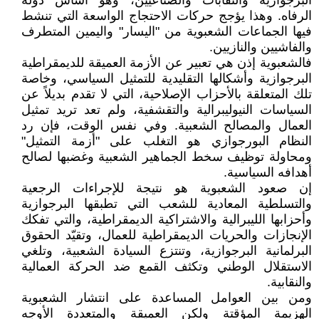
البرجوازية والنقابات والصناعيين، وهو أساس دولة
الرفاه. وهذا يؤجج حركات الاحتجاج الواسعة التي تنشط
فيها الجماعات الشعبوية من "اليسار" واليمين المتطرف
والفاشيين والنازيين.
فالشعبوية إذن هي تعبير عن الأزمة العميقة للديمقراطية
البرجوازية وأشكالها التقليدية للتمثيل السياسي، وخاصة
تلك المتعلقة بالأحزاب الإصلاحية، التي لا تقدم بديلاً عن
السياسات النيوليبرالية والتقشفية، ولم تعد تريد تمثيل
العمال والمصالح الشعبية. وفي نفس الوقت، فإن رد
النظام البورجوازي هو التغلب على "أزمة التمثيل"
ومحاولة توظيف سخط الجماهير الشعبية وغضبها لصالح
أهدافه السياسية.
إن صعود الشعبوية هو نتيجة للإجراءات الرجعية
والتسلطية المعادية للشعب التي تطبقها البرجوازية
وأحزابها الليبرالية والاشتراكية الديمقراطية، والتي تفكك
الإنجازات والحريات الديمقراطية للعمال، وتقيّد الحقوق
البرلمانية البرجوازية، وتنتزع السيادة الشعبية، وتلغي
الاستقلال الوطني وتكثف القمع ضد الحركة العمالية
والنقابية.
ومن بين العوامل المساعدة على انتشار الشعبوية
الهزيمة المؤقتة ولكن العميقة والمتعددة الأوجه