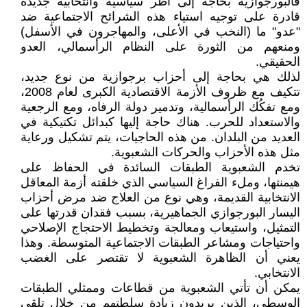
فالبورجوازية بحاجة إلى أطر سياسية وانتخابية جديدة
قادرة على توجيه استياء هذه الشرائح الاجتماعية ضد
"عدو" ما (النخب في الأعلى، والمهاجرون في الأسفل)
ومنعهم من الثورة على النظام الرأسمالي، العدو
الحقيقي.
لذلك هي بحاجة إلى أحزاب برجوازية من نوع جديد،
تتكيف مع ظروف الأزمة الاقتصادية الكبرى لعام 2008،
ومع تفكُك الرأسمالية، وتدمير دولة الرفاه، ومع الرجعية
والاستعداد للحرب. هناك حاجة إليها كبدائل تكتيكية في
العديد من البلدان. من هذه الحاجيات، يتم تشكيل ورعاية
مثل هذه الأحزاب والحركات الشعبوية.
تخدم الشعبوية الطبقات السائدة في الحفاظ على
هيمنتها، وملء الفراغ السياسي الذي خلقته أزمة المعاقل
الانتخابية القديمة، وهي نوع من العلاج ضد مرض أحزاب
اليسار البورجوازي الجماهيرية، بسبب فقدان قدرتها على
التمثيل، واستيعاب ومعالجة وتخطيط الاحتجاج الإصلاحي
واحتياجات ومشاعر الطبقات الاجتماعية المتوسطة. وهذا
يعني أن الظاهرة الشعبوية لا تقتصر على الغضب
الانتخابي.
يمكن أن تأتي الشعبوية من قطاعات وممثلي الطبقات
الوسطى، الذين يريدون زيادة سلطتهم من خلال تلقي