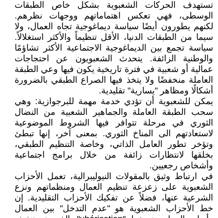
تستهدف الحركات الشعبوية بشكل خاص الطبقات
الوسطى، فهي تعكس اهتماماتهم ووجهات نظرهم.
لكنهم يطورون أيضًا سياسة ديماغوجية تجاه العمال، ولا
سيما من الطبقات الدنيا، الأقل تنظيماً والأكثر استغلالاً.
سياسة تجمع بين الديماغوجية الاجتماعية الأكثر تشاؤمًا
والوطنية الزائفة. يتحدث الشعبويون عن احتجاجات
عمالية أو شعبية في فترة تاريخية يكون فيها وعي الطبقة
العاملة منخفضًا ولا يتخذ فيها الصراع الطبقي بالضرورة
أشكالًا ومظاهر "يسارية" تقليدية.
يمكن للشعبوية أن تؤدي خدمة مهمة للبرجوازية: وهي
سحب الطبقة العاملة والجماهير الشعبية من النضال
الثوري في مرحلة تتوافر فيها الشروط الموضوعية
لاستعادتهم الى المناخ الثوري. بمعنى آخر، إنها تبطئ
وتؤخر تطور العامل الذاتي، وخاصة التنظيم الطبقي،
بخلقها لانتظارات زائفة من خلال برامج اجتماعية
وأشخاص رجعيين.
في ارتباط وثيق بالمقولات النيوليبرالية، تعمل الأحزاب
الشعبوية على زعزعة تنظيم العمال ومنظماتهم ونزع
الشرعية عنها، فضلاً عن تفكيك الأحزاب التقليدية. إن
خط الأحزاب الشعبوية هو "عدم التدخل" بين العمال