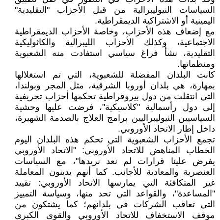
السياسات النيوليبرالية من قبل الأحزاب "التقليدية"
اليمينية أو الاشتراكية الديمقراطية.
مع إضعاف هذه الأحزاب، وخاصة الأحزاب الديمقراطية
الاجتماعية، وكذلك الأحزاب الليبرالية والكاثوليكية
التقليدية، نشأ فراغ سياسي استفادت منه الشعبوية
ومنظماتها.
كانت البلدان المفضلة للشعبوية، التي تم استغلالها
بمهارة، هي بلدان أوروبا الشرقية، مثل المجر وبولندا،
التي انتقلت من دول بيروقراطية تحكمها أحزاب تحريفية
إلى دول رأسمالية "كلاسيكية"، فرضت عليها وحشية
السياسيين النيوليبراليين برامج العلاج بالصدمة الشهيرة،
داخل إطار الاتحاد الأوروبي.
تجمع الأحزاب الشعبوية التي تحكم هذه البلدان اليوم
الخطاب المناهض للاتحاد الأوروبي: "الاتحاد الأوروبي
يفرض علينا قرارات لم نعد نريدها"، مع السياسات
العنصرية والمعادية للأجانب. كما أنهم يدينون المعاملة
غير المتكافئة التي يمارسها الاتحاد الأوروبي: تقييد
"المساعدة"، والقواعد التي تحد منها، وسياسة التمييز
التي تعاقب الشركات في بلدانهم؛ كما يشتكون من
موقف الاستخفاف للاتحاد الأوروبي والقوى الكبرى