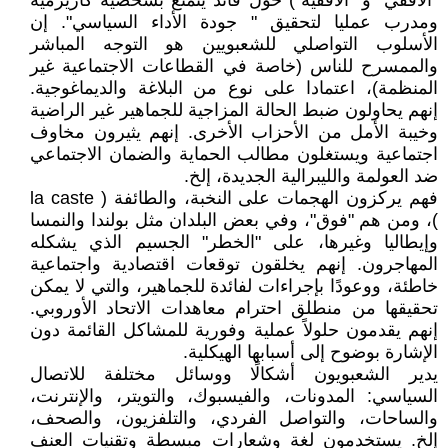
"الأفقي" و "الأفقية") حول قائد يتمتع بشخصية كاريزمية
ومدرب عمليا لتحقيق " جودة الأداء السياسي". إن
الأسلوب التواصلي للشعبويين هو التوجه المباشر
والممسرح للناس (خاصة في القطاعات الاجتماعية غير
المنظمة)، اعتمادا على نوع من البلاغة والديماغوجية.
إنهم يحاولون ضبط الحالة المزاجية للجماهير غير الراضية
وخيبة الأمل من الأحزاب الأخرى. إنهم يثيرون مخاوف
اجتماعية ويستغلون مطالب الحماية والضمان الاجتماعي
ضد العولمة والليبرالية الجديدة، إلخ.
فهم يركزون الهجمات على النخبة، والطائفة ( la caste
)، ومن هم "فوق"، وفي بعض البلدان مثل بولندا والنمسا
وإيطاليا وغيرها، على "الخطر" الجسيم الذي يشكله
المهاجرون. إنهم يخلقون توقعات اقتصادية واجتماعية
خاطئة، ووعودًا بإجراءات لفائدة للجماهير، والتي لا يمكن
تحقيقها من منطلق احترام معاهدات الاتحاد الأوروبي.
إنهم يقدمون حلولاً عملية وفورية للمشاكل القائمة دون
الإشارة بوضوح إلى أسبابها الهيكلية.
يدير الشعبويون أشكالًا ووسائل مختلفة للاتصال
السياسي: المدونات، والفيسبوك، والتويتر، والإنترنت،
والساحات، والتواصل الفردي، والتلفزيون، والصحف،
إلخ. يستخدمون لغة وشعارات مبسطة وتقنيات العنف