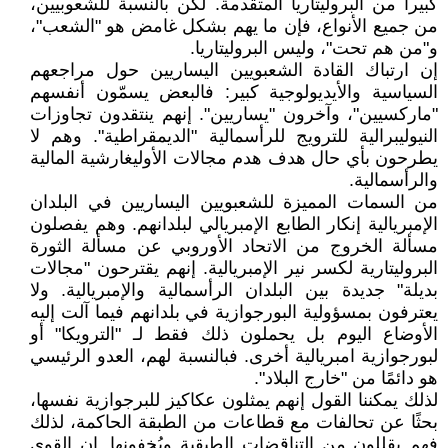
كبيرا من البروليتاريا المتقدمة. لكن بالنسبة للشعوبيين،
من جميع الأنواع، فإن ما يهم بشكل غامض هو "الشعب"،
و"من هم تحت"، وليس البروليتاريا.
إن ارتباك القادة الشعبويين اليساريين حول مراجعهم
السياسية والأيديولوجية كبير: فالبعض يسمّون أنفسهم
"ماركسيين"، وآخرون "يساريين". إنهم ينتقدون تجاوزات
النيوليبرالية للترويج للرأسمالية "الديمقراطية". وهم لا
يطرحون بأي حال هدف هدم مجالات الأوليغارشية المالية
والرأسمالية.
من السمات المميزة للشعبويين اليساريين في البلدان
الإمبريالية إنكار الطابع الإمبريالي لبلدانهم. وهم يفصلون
مسألة الخروج من الاتحاد الأوروبي عن مسألة الثورة
البروليتارية لكسر نير الإمبريالية. إنهم يقترحون "مجالات
بديلة" جديدة بين البلدان الرأسمالية والإمبريالية. ولا
يعترفون بمسؤولية البورجوازية في بلدانهم فيما آلت إليه
الأوضاع اليوم بل يحملون ذلك فقط لـ "الترويكا" أو
لبورجوازية امبريالية أخرى. فبالنسبة لهم، العدو الرئيسي
هو دائمًا من "خارج البلاد".
لذلك يمكننا القول إنهم يمثلون عكاكيز للبرجوازية نفسها،
بحثًا عن تحالفات مع قطاعات من الطبقة الحاكمة، لذلك
فهم يقللون من التناقضات الطبقية ويُخفونها. إن القوى