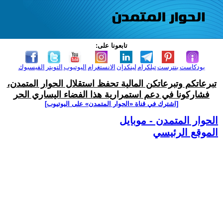
تابعونا على:
بودكاست
بنترست
تيلكرام
لينكدإن
الانستغرام
اليوتيوب
التويتر
الفيسبوك
تبرعاتكم وتبرعاتكن المالية تحفظ استقلال الحوار المتمدن،
فشاركونا في دعم استمرارية هذا الفضاء اليساري الحر
[اشترك في قناة ‫«الحوار المتمدن» على اليوتيوب]
الحوار المتمدن - موبايل
الموقع الرئيسي