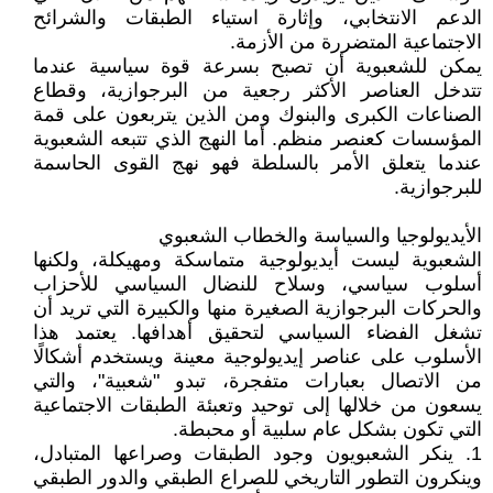
الدعم الانتخابي، وإثارة استياء الطبقات والشرائح
الاجتماعية المتضررة من الأزمة.
يمكن للشعبوية أن تصبح بسرعة قوة سياسية عندما
تتدخل العناصر الأكثر رجعية من البرجوازية، وقطاع
الصناعات الكبرى والبنوك ومن الذين يتربعون على قمة
المؤسسات كعنصر منظم. أما النهج الذي تتبعه الشعبوية
عندما يتعلق الأمر بالسلطة فهو نهج القوى الحاسمة
للبرجوازية.
الأيديولوجيا والسياسة والخطاب الشعبوي
الشعبوية ليست أيديولوجية متماسكة ومهيكلة، ولكنها
أسلوب سياسي، وسلاح للنضال السياسي للأحزاب
والحركات البرجوازية الصغيرة منها والكبيرة التي تريد أن
تشغل الفضاء السياسي لتحقيق أهدافها. يعتمد هذا
الأسلوب على عناصر إيديولوجية معينة ويستخدم أشكالًا
من الاتصال بعبارات متفجرة، تبدو "شعبية"، والتي
يسعون من خلالها إلى توحيد وتعبئة الطبقات الاجتماعية
التي تكون بشكل عام سلبية أو محبطة.
1. ينكر الشعبويون وجود الطبقات وصراعها المتبادل،
وينكرون التطور التاريخي للصراع الطبقي والدور الطبقي