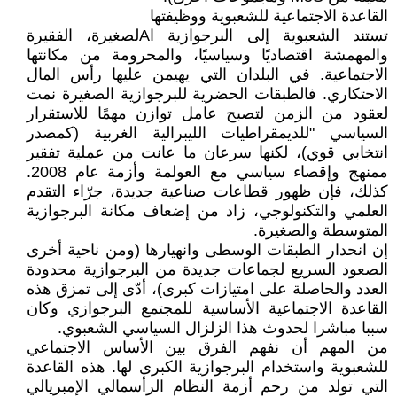
القاعدة الاجتماعية للشعبوية ووظيفتها
تستند الشعبوية إلى البرجوازية اAلصغيرة، الفقيرة
والمهمشة اقتصاديًا وسياسيًا، والمحرومة من مكانتها
الاجتماعية. في البلدان التي يهيمن عليها رأس المال
الاحتكاري. فالطبقات الحضرية للبرجوازية الصغيرة نمت
لعقود من الزمن لتصبح عامل توازن مهمًا للاستقرار
السياسي "للديمقراطيات الليبرالية الغربية (كمصدر
انتخابي قوي)، لكنها سرعان ما عانت من عملية تفقير
ممنهج وإقصاء سياسي مع العولمة وأزمة عام 2008.
كذلك، فإن ظهور قطاعات صناعية جديدة، جرّاء التقدم
العلمي والتكنولوجي، زاد من إضعاف مكانة البرجوازية
المتوسطة والصغيرة.
إن انحدار الطبقات الوسطى وانهيارها (ومن ناحية أخرى
الصعود السريع لجماعات جديدة من البرجوازية محدودة
العدد والحاصلة على امتيازات كبرى)، أدّى إلى تمزق هذه
القاعدة الاجتماعية الأساسية للمجتمع البرجوازي وكان
سببا مباشرا لحدوث هذا الزلزال السياسي الشعبوي.
من المهم أن نفهم الفرق بين الأساس الاجتماعي
للشعبوية واستخدام البرجوازية الكبرى لها. هذه القاعدة
التي تولد من رحم أزمة النظام الرأسمالي الإمبريالي