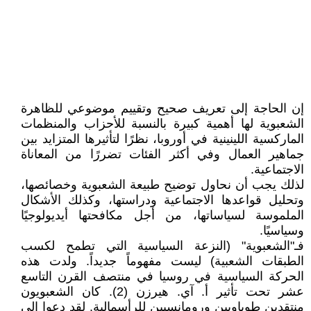
إن الحاجة إلى تعريف صحيح وتقييم موضوعي للظاهرة
الشعبوية لها أهمية كبيرة بالنسبة للأحزاب والمنظمات
الماركسية اللينينية في أوروبا، نظرًا لتأثيرها المتزايد بين
جماهير العمال وفي أكثر الفئات تضررًا من المعاناة
الاجتماعية.
لذلك يجب أن نحاول توضيح طبيعة الشعبوية وخصائصها،
وتحليل قواعدها الاجتماعية ودراستها، وكذلك الأشكال
الملموسة لسياساتها، من أجل مكافحتها أيديولوجيًا
وسياسيًا.
فـ"الشعبوية" (النزعة السياسية التي تطمح لكسب
الطبقات الشعبية) ليست مفهوماً جديداً. ولدت هذه
الحركة السياسية في روسيا في منتصف القرن التاسع
عشر تحت تأثير أ. آي. هيرزن (2). كان الشعبويون
منتقدين طوباويين ورومانسيين للرأسمالية. لقد دعوا إلى