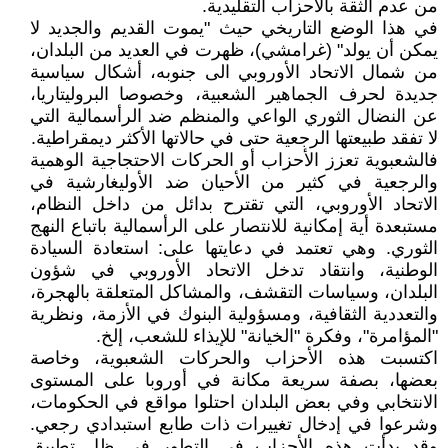
من عدم الثقة بالأحزاب التقليدية.
في هذا الوضع التاريخي حيث "يموت القديم والجديد لا
يمكن أن يولد" (غرامشي)، ظهرت في العديد من البلدان،
من شمال الاتحاد الأوروبي الى جنوبه، أشكال سياسية
جديدة لحرف الجماهير الشعبية، وخصوصا البروليتاريا،
عن النضال الثوري الواعي والمنظم ضد الرأسمالية التي
لا تفقد طبيعتها الرجعية حتى في حالاتها الأكثر ديمقراطية.
فالشعبوية تعزز الأحزاب أو الحركات الاحتجاجية الوهمية
والرجعية في كثير من الأحيان ضد الأوليغارشية في
الاتحاد الأوروبي، التي تقترح بدائل من داخل النظام،
مستبعدة أية إمكانية للانتصار على الرأسمالية باتباع النهج
الثوري. وهي تعتمد في دعايتها على: استعادة السيادة
الوطنية، وانتقاد تدخل الاتحاد الأوروبي في شؤون
البلدان، وسياسات التقشف، والمشاكل المتعلقة بالهجرة،
والتعددية الثقافية، ومسؤولية البنوك في الأزمة، ونظرية
"المؤامرة"، وفكرة "الخيانة" للإيذاء للشعب، إلخ.
اكتسبت هذه الأحزاب والحركات الشعبوية، وخاصة
بعضها، بصفة سريعة مكانة في أوروبا على المستوى
الانتخابي وفي بعض البلدان احتلوا مواقع في الحكومات،
وشرعوا في إدخال تغييرات ذات طابع استبدادي رجعي.
وقد بدأت هذه الأحزاب في التطور في ظل تطبيق