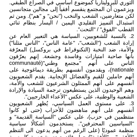
الثوري للبروليتاريا كموضوع أساسي في الصراع الطبقي.
ويزعمون أن المجتمع ينقسم أفقياً إلى مجالين متجانسين
لكن متعارضين، الشعب والنخب ("نحن" و "هم"). ومن ثم
استبدال التمييز التقليدي اليمين / اليسار بنظام ثنائي
القطب "الفوق" / "التحت".
2. بالنسبة للشعوبيين، السياسة هي التعبير العام عن
إرادة الشعب ("الشعب"، "عامة الناس"، "الناس مثلنا")
والأمة، ضد النخبة (التكنوقراط في بروكسل) المعرّفة
بأنها صاحبة امتيازات وفاسدة وجشعة. إنهم يعرّفون
الناس على أنهم "مجتمع وطني"(communauté
nationale)، ويقدمون أنفسهم بطريقة ديماغوجية على
أنهم حاملين للقيم والفضائل الإيجابية. يقدم الشعبويون
أنفسهم على أنهم الممثلون الشرعيون للشعب والأمة،
وهم الوحيدون الذين يستطيعون ترجمة السيادة والإرادة
الشعبية والوطنية، على عكس "الأعداء الخارجيين".
3. على مستوى العمل السياسي، يُظهر الشعبويون
أنفسهم على أنهم مناهضون للأحزاب (حتى لو كانوا
منتظمين في حزب)، على عكس "السياسة القديمة" و
"السياسيين المحترفين". يستخدمون أشكالًا سياسية
منظمة عموديًا (على الرغم من أنهم يدعون الى التنظم