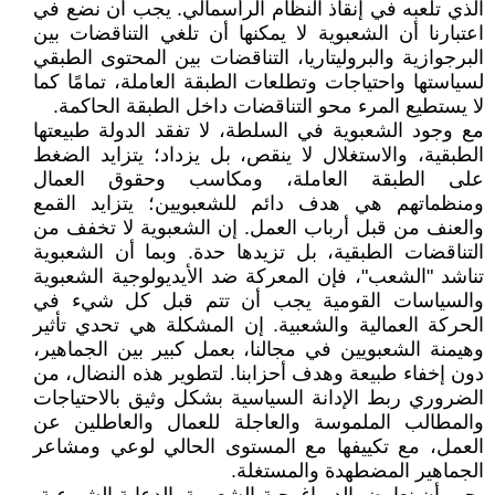
الذي تلعبه في إنقاذ النظام الرأسمالي. يجب أن نضع في
اعتبارنا أن الشعبوية لا يمكنها أن تلغي التناقضات بين
البرجوازية والبروليتاريا، التناقضات بين المحتوى الطبقي
لسياستها واحتياجات وتطلعات الطبقة العاملة، تمامًا كما
لا يستطيع المرء محو التناقضات داخل الطبقة الحاكمة.
مع وجود الشعبوية في السلطة، لا تفقد الدولة طبيعتها
الطبقية، والاستغلال لا ينقص، بل يزداد؛ يتزايد الضغط
على الطبقة العاملة، ومكاسب وحقوق العمال
ومنظماتهم هي هدف دائم للشعبويين؛ يتزايد القمع
والعنف من قبل أرباب العمل. إن الشعبوية لا تخفف من
التناقضات الطبقية، بل تزيدها حدة. وبما أن الشعبوية
تناشد "الشعب"، فإن المعركة ضد الأيديولوجية الشعبوية
والسياسات القومية يجب أن تتم قبل كل شيء في
الحركة العمالية والشعبية. إن المشكلة هي تحدي تأثير
وهيمنة الشعبويين في مجالنا، بعمل كبير بين الجماهير،
دون إخفاء طبيعة وهدف أحزابنا. لتطوير هذه النضال، من
الضروري ربط الإدانة السياسية بشكل وثيق بالاحتياجات
والمطالب الملموسة والعاجلة للعمال والعاطلين عن
العمل، مع تكييفها مع المستوى الحالي لوعي ومشاعر
الجماهير المضطهدة والمستغلة.