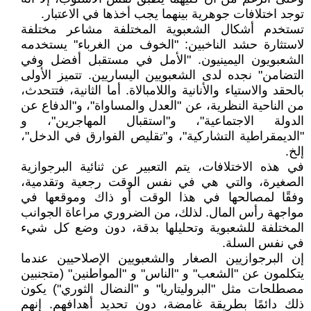
توجد اختلافات جوهرية بينهما يجب أخذها في الاعتبار.
تستخدم أشكال الشعبوية المختلفة مشاعر مختلفة
لاستثارة حشد الناخبين: "الخوف من الغرباء" يستخدمه
الشعبويون اليمينيون. "الأمل في مستقبل أفضل وفي
التضامن" نجده لدى الشعبويين اليساريين. تتميز الأولى
بالحقد والاستياء والأنانية واللامبالاة. أما الثانية، فتتحدث،
من الناحية النظرية، عن "العدل والمساواة"، و"الدفاع عن
الدولة الاجتماعية"، و"استقبال المهاجرين"، و
"الديمقراطية التشاركية"، و"تقليص الفوارق في الدخل"،
إلخ.
في هذه الاختلافات، يتم التعبير عن ثنائية البرجوازية
الصغيرة، والتي هي في نفس الوقت رجعية وتقدمية،
وفقًا لمصالحها في هذا الوقت أو ذاك وموقعها في
مواجهة رأس المال. لذلك، من الضروري مراعاة الجوانب
المختلفة للشعبوية وتحليلها بدقة، دون وضع كل شيء
في نفس السلة.
إن البرجوازيين الصغار والشعبويين الإصلاحيين عندما
يتكلمون عن "الشعب" و "الناس" و "المواطنين" (متجنبين
مصطلحات مثل "البروليتاريا" و "النضال الثوري") يكون
ذلك دائمًا بطريقة غامضة، دون تحديد أهدافهم. إنهم