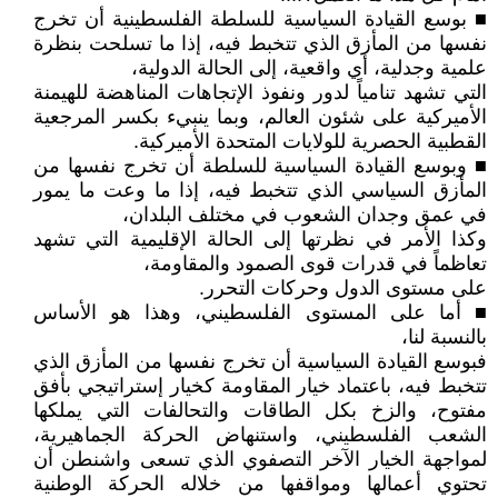
■ بوسع القيادة السياسية للسلطة الفلسطينية أن تخرج
نفسها من المأزق الذي تتخبط فيه، إذا ما تسلحت بنظرة
علمية وجدلية، أي واقعية، إلى الحالة الدولية،
التي تشهد تنامياً لدور ونفوذ الإتجاهات المناهضة للهيمنة
الأميركية على شئون العالم، وبما ينبيء بكسر المرجعية
القطبية الحصرية للولايات المتحدة الأميركية.
■ وبوسع القيادة السياسية للسلطة أن تخرج نفسها من
المأزق السياسي الذي تتخبط فيه، إذا ما وعت ما يمور
في عمق وجدان الشعوب في مختلف البلدان،
وكذا الأمر في نظرتها إلى الحالة الإقليمية التي تشهد
تعاظماً في قدرات قوى الصمود والمقاومة،
على مستوى الدول وحركات التحرر.
■ أما على المستوى الفلسطيني، وهذا هو الأساس
بالنسبة لنا،
فبوسع القيادة السياسية أن تخرج نفسها من المأزق الذي
تتخبط فيه، باعتماد خيار المقاومة كخيار إستراتيجي بأفق
مفتوح، والزخ بكل الطاقات والتحالفات التي يملكها
الشعب الفلسطيني، واستنهاض الحركة الجماهيرية،
لمواجهة الخيار الآخر التصفوي الذي تسعى واشنطن أن
تحتوي أعمالها ومواقفها من خلاله الحركة الوطنية