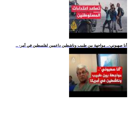
.. -أنا صهيوني-.. مواجهة بين طبيب وناشطين داعمين لفلسطين في أمر