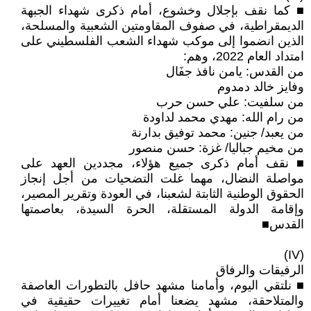
■ كما نقف بإجلال وخشوع، أمام ذكرى شهداء الجبهة
الديمقراطية، في صفوف المقاومتين الشعبية والمسلحة،
الذين انضموا إلى موكب شهداء الشعب الفلسطيني على
امتداد العام 2022، وهم:
من القدس: يامن نافذ جفَال
وفايز خالد دمدوم
من سلفيت: علي حسن حرب
من رام الله: مهدي محمد لداودة
من يعبد/ جنين: محمد توفيق بدارنة
من مخيم جباليا/ غزة: حسن منصور
■ نقف أمام ذكرى جميع هؤلاء، مجددين العهد على
مواصلة النضال، مهما غلت التضحيات من أجل إنجاز
الحقوق الوطنية الثابتة لشعبنا، في العودة وتقرير المصير،
وإقامة الدولة المستقلة، الحرة السيدة، بعاصمتها
القدس■
(IV)
الرفيقات والرفاق
■ نلتقي اليوم، وأمامنا مشهد حافل بالتطورات العاصفة
والمتلاحقة، مشهد يضعنا أمام تغييرات حقيقية في