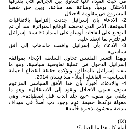
من حيث المبدأ، لأنها تساوي بين الجرائم التي يقترفها
الاحتلال يومياً، وساعة بعد ساعة، وبين حق شعبنا
المشروع في مقاومة الاحتلال.
2- الادعاء بأن إسرائيل جددت إلتزامها بالاتفاقيات
الموقعة، الأمر الذي تدحضه الوقائع المتواترة، منذ أن تم
التوقيع على اتفاقات أوسلو على امتداد 30 سنة. إسرائيل
لم تلتزم بما انعقد عليه.
3- الادعاء بأن إسرائيل وافقت «الذهاب إلى أفق
سياسي».
وبهذا التعبير الملتبس تحاول السلطة الإيحاء بموافقة
إسرائيل الدخول في عملية تفاوضية سياسية، وهو ما
تنفيه إسرائيل بالمطلق، وتؤكده حقيقة انقطاع العملية
السياسية – الفاشلة أصلاً - منذ نيسان 2014.
4- والادعاء، أخيراً، بأن هذا الأفق السياسي المزعوم
سوف «ينهي الاحتلال ويقود إلى الاستقلال»، وهو ما
يلتقي مع مقولة «بيع جلد الدب قبل اصطياده»، وهي
مقولة تؤكدها حقيقة عدم وجود دب أصلاً في مهداف
بندقية محشوة بذخيرة خُلَّبيه■
(IX)
أمام كل هذا ما العمل؟!...