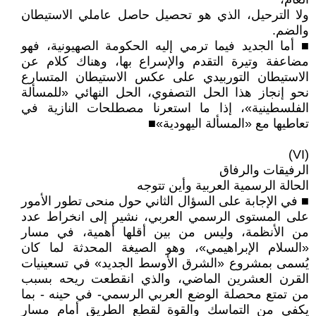
ولا الترحيل، الذي هو تحصيل حاصل عاملي الاستيطان
والضم.
■ أما الجديد فيما ترمي إليه الحكومة الصهيونية، فهو
مضاعفة وتيرة التقدم والإسراع بها، وهناك كلام عن
الاستيطان التوربيدي على عكس الاستيطان المتسارع
نحو إنجاز هذا الحل التصفوي، الحل النهائي «للمسألة
الفلسطينية»، إذا ما استعرنا مصطلحات النازية في
تعاطيها مع «المسألة اليهودية»■
(VI)
الرفيقات والرفاق
الحالة الرسمية العربية وأين تتوجه
■ في الإجابة على السؤال الثاني حول منحى تطور الأمور
على المستوى الرسمي العربي، نشير إلى انخراط عدد
من الأنظمة، وليس من بين أقلها أهمية، في مسار
«السلام الإبراهيمي»، وهو الصيغة المحدثة لما كان
يُسمى بمشروع «الشرق الأوسط الجديد» في تسعينيات
القرن العشرين الماضي، والذي انقطعت ريحه بسبب
من تمتع محصلة الوضع العربي الرسمي- في حينه - بما
يكفي من التماسك والقوة لقطع الطريق أمام مسار