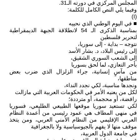
المجلس المركزي في دورته الـ31.
وفيما يلي النص الكامل للكلمة:
(I)
■ في اليوم الوطني الذي نحييه
بمناسبة الذكرى الـ 54 لانطلاقة الجبهة الديمقراطية
لتحرير فلسطين
نتوجه – بداية - إلى سوريا،
إلى رئيس البلاد، د. بشار الأسد
إلى الشعب السوري الشقيق،
بأحر التعازي، لما لحق بسوريا
من مآسٍ إنسانية، جراء الزلزال الذي ضرب بعض
مناطقها،
ونجدها مناسبة، لكي نجدد النداء،
لكل من يعنيه الأمر في الحكومات العربية التي مازالت
رافضة، أو محجمة، أو مترددة؛
لكي تستعيد سوريا موقعها الطبيعي الطليعي، فسوريا
في منهى المطاف هي عمود رئيسي من أعمدة النظام
العربي الإقليمي من النظام الأمني العربي، ومن يتخذ
موقف منها لا يفهم بالجيوسياسية ولا بالجغرافية
في جامعة الدول العربية،