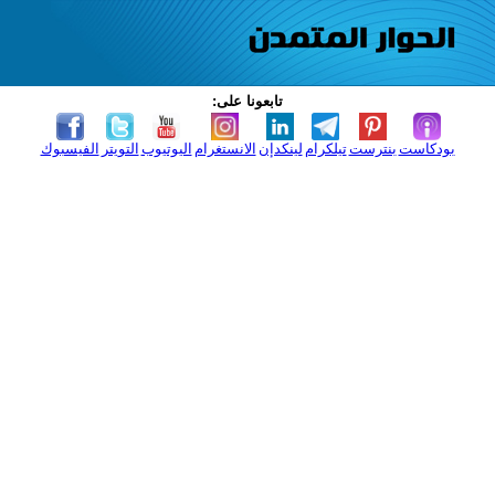
تابعونا على:
بودكاست
بنترست
تيلكرام
لينكدإن
الانستغرام
اليوتيوب
التويتر
الفيسبوك