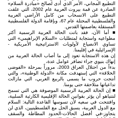
التطبيع المجاني، الأمر الذي أدى لصالح «مبادرة السلام»
الصادرة عن قمة بيروت العربية عام 2002، التي علقت
التطبيع على الانسحاب من كامل الأراضي العربية
والفلسطينية المحتلة عام 67، وبإقامة الدولة الفلسطينية
المستقلة بعاصمتها القدس.
■ أما الآن، فقد باتت الحالة العربية الرسمية أكثر
مطواعيه واستجابة لمتطلبات «السلام الإبراهيمي» التي
تساوي الانصياع لأولويات الاستراتيجية الأمريكية -
الإسرائيلية في إقليمنا.
إن هذه الاستجابة تعود إلى ما أصاب الحالة العربية من
إنهاك بنيوي جراء تضافر عوامل عدة،
بدءاً من احتلال العراق 2003، مروراً بمرحلة «الفوضى
الخلاقة» التي إستهدفت مكانة «الدولة الوطنية»، والتي
أنتجت حروب ما يسمى بالربيع العربي، التي مازالت
تداعياتها متلاحقة حتى يومنا.
■ إن الحالة العربية الرسمية الموصوفة هي التي تسمح
لنتنياهو أن يؤثر بقوانين الحالة الإقليمية الكارثية السلبية،
وافتتحت في سعيه لأن تسوسها القاعدة التالية: السلام
مع الدول العربية، يسبق الحل مع الفلسطينيين، الذي لن
يتجاوز-في أفضل الحالات-الحدود المطاطة والسقف