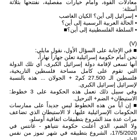
معادلات القوة، وأمام خيارات مفصلية، نفتتحها بثلاثة
أسئلة:
• إسرائيل إلى أين؟ الكيان الغاصب
• الحالة العربية الرسمية إلى أين؟
• السلطة الفلسطينية إلى أين؟■
(V)
■ في الإجابة على السؤال الأول، نقول مايلي:
نحن أمام حكومة إسرائيلية تعلن جهاراً نهاراً،
أنها تسعى لإقامة دولة إسرائيل الكبرى، أي تلك الدولة
التي تقوم على كامل مساحة فلسطين التاريخية،
فلسطين الـ 27.500 كم2 + الجولان ... هذه بالنسبة
لإسرائيل إسرائيل الكبرى.
وفي سبيل ذلك تعمل هذه الحكومة على 3 خطوط:
الاستيطان+ الضم+ الترحيل.
■ إن أياً من هذه الخطوط ليس جديداً على ممارسات
الحكومات الإسرائيلية عليها، لا الاستيطان الذي تضاعف
مرات عدة منذ الشروع بتطبيقات اتفاقية أوسلو،
ولا الضم، الذي أعلنت حكومة نتنياهو - غانتس في
17/5/2020، الشروع بتطبيقه في شهر تموز من نفس
العام،