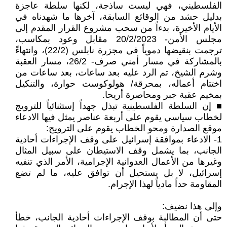
الفلسطيني، فهي ليست ساذجة، لكنها سلطة عاجزة
بدليل حشد من الوقائع السابقة، آخرها ما شهدناه في
الأيام الأخيرة، بدءاً من سحب مشروع القرار المقدم إلى
مجلس الأمن- 20/2/2023 مقابل وعود بمكاسب،
ترجمت بنقيضها دموياً في مجزرة نابلس (22/2)، وانتهاءً
بالمشاركة في مسار أمني صرف- 26/2، مسار العقبة
وشرم الشيخ، تم الرد عليه بعد ساعات، بعد ساعات من
اختتام أعماله، بمحرقة/ هولوكوست حوارة، والتنكيل
بمخيم عقبة جبر ومحاصرة أريحا.
■ إن السلطة الفلسطينية تبذل جهداً إستثنائياً للترويج
لخطاب سياسي يقوم على أربعة عناصر يمثل فيها الادعاء
موقع الصدارة ومحو الخطاب يقوم على الترويج:
1- الادعاء بموافقة إسرائيل على وقف الإجراءات أحادية
الجانب، بما يشمل وقف الاستيطان على سبيل المثال
وغيرها من الأعمال العدوانية الإجرامية، الأمر الذي تنفيه
إسرائيل، لا بل يستحيل أن توافق عليه، ما لم تضع
المقاومة حداً مادياً لهذا الإجرام.
وإلى هذا نضيف:
حتى أن المطالبة بوقف الإجراءات أحادية الجانب، خطأ