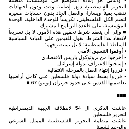
• والثاني هو إعادة التموضع في مؤسسات منظمة
التحرير الفلسطينية دون إضاعة وقت ودون اجتهادات
تذهب يميناً ويساراً، والعمل الجاد بدون حسابات صغيرة
لتضم الكل الفلسطيني، تكريساً للوحدة الداخلية، الوحدة
المؤسسية، على قاعدة البرنامج المشترك.
■ وإلى أن ينعقد شرط تحقيق هذه الأمور، لا بل تسريعاً
لانعقاد هذا الشرط، نقول للقيمين على القيادة السياسية
للسلطة الفلسطينية؛ لا بل نستصرخهم:
• أوقفوا التنسيق الأمني
• أخرجوا من بروتوكول باريس الاقتصادي
• إسحبوا الاعتراف بدولة إسرائيل
• قرروا إنتهاء العمل بالمرحلة الانتقالية
• قرروا بسط سيادة دولة فلسطين على كامل أراضيها
بعاصمتها القدس على حدود حزيران (يونيو) 67 ■
■■■
عاشت الذكرى ال 54 لانطلاقة الجبهة الديمقراطية
لتحرير فلسطين
عاشت منظمة التحرير الفلسطينية الممثل الشرعي
والوحيد لشعبنا