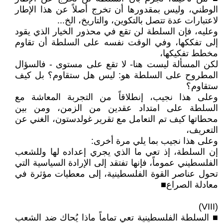
الوطني، وليس بمقدورها أن تخرج أصلاً عن هذا الإطار
لاعتبارات عدة تتصل بالتكوين، والتاريخ، الخ...
وعليه، فإن السلطة لن تقع في محذور الخيار الذي يقود
إلى تفككها، وفي الوقت نفسه على السلطة أن تقاوم
مخطط تفكيكها،
لكن المسألة ليست هنا- لا تقع على مستوى - فالسؤال
المطروح على السلطة هو: ليس هل ستقاوم؟ بل كيف
ستقاوم؟
وعلى هذا نجيب، إنطلاقاً من التجربة المعاشة مع
السلطة على امتداد عقدين من الزمن، ومن بين
محطاتها كيف تم التعامل مع تقرير غولدستون، الغني عن
التعريف،
وعلى هذا نجيب بما يلي مرة أخرى:
إن السلطة، إذ تعي ما الذي يجري إعداده لها وللشعب
الفلسطيني عموماً، فإنها تفتقد إلى الإرادة السياسية التي
تحول عناصر القوة الفلسطينية، إلى معطيات مؤثرة في
معادلة الصراع■
(VIII)
■ السلطة الفلسطينية تعي تماماً ماذا يُحاك ضد الشعب