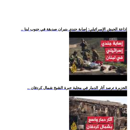
.. إذاعة الجيش الإسرائيلي: إصابة جندي بنيران صديقة في جنوب لبنا
.. الجزيرة ترصد آثار الدمار في محلية جبرة الشيخ شمال كردفان