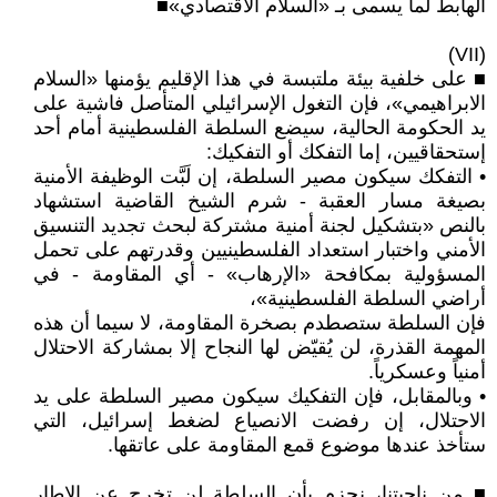
الهابط لما يسمى بـ «السلام الاقتصادي»■
(VII)
■ على خلفية بيئة ملتبسة في هذا الإقليم يؤمنها «السلام
الابراهيمي»، فإن التغول الإسرائيلي المتأصل فاشية على
يد الحكومة الحالية، سيضع السلطة الفلسطينية أمام أحد
إستحقاقيين، إما التفكك أو التفكيك:
• التفكك سيكون مصير السلطة، إن لَبَّت الوظيفة الأمنية
بصيغة مسار العقبة - شرم الشيخ القاضية استشهاد
بالنص «بتشكيل لجنة أمنية مشتركة لبحث تجديد التنسيق
الأمني واختبار استعداد الفلسطينيين وقدرتهم على تحمل
المسؤولية بمكافحة «الإرهاب» - أي المقاومة - في
أراضي السلطة الفلسطينية»،
فإن السلطة ستصطدم بصخرة المقاومة، لا سيما أن هذه
المهمة القذرة، لن يُقيّض لها النجاح إلا بمشاركة الاحتلال
أمنياً وعسكرياً.
• وبالمقابل، فإن التفكيك سيكون مصير السلطة على يد
الاحتلال، إن رفضت الانصياع لضغط إسرائيل، التي
ستأخذ عندها موضوع قمع المقاومة على عاتقها.
■ من ناحيتنا، نجزم بأن السلطة لن تخرج عن الإطار