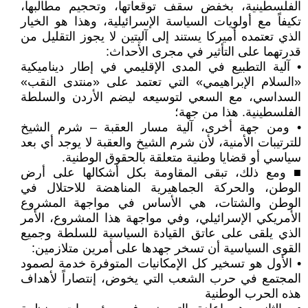
الفلسطينية، بخفض سقف توقعاتها، وتحجيم مطالبها،
تكيفاً مع أولويات السياسة الإسرائيلية، وهذا هو الخيار
الذي تعتمده أميركا يستند إلى آليتين لا يجوز التقليل من
قدرتهما على التأثير في مجرى الأحداث:
• آلية التطبيع في المدى الإقليمي في إطار ديناميكية
«السلام الإبراهيمي» التي تعتمد على «منتدى النقب»
السداسي، مع السعي لتوسيعه ليضم الأردن والسلطة
الفلسطينية. هذا من جهة؛
• ومن جهة أخرى، آلية مسار العقبة – شرم الشيخ
للترتيبات الأمنية، لأن شرم الشيخ والعقبة لا يوجد أي بعد
سياسي أو قضايا وطنية متعلقة بالحقوق الوطنية.
■ ومع ذلك، تبقى المقاومة بكل أشكالها على أرض
الوطن، والحركة الجماهيرية المناهضة للاحتلال في
الوطن والشتات، هي الأساس في مواجهة المشروع
الأمريكي الإسرائيلي، وفي مواجهة هذا المشروع، الأمر
الذي يلقى على عاتق القيادة السياسية للسلطة وجميع
القوى السياسية أن تسخر جهدها على أمرين متلازمين:
• الأول هو تسخير كل الإمكانيات المتوفرة خدمة لصمود
المجتمع في حرب الشعب التي يخوض، إنتصاراً لأهداف
هذه الحرب الوطنية