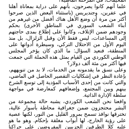
المخيمات، في المرحلة الماضية؟
علما أنهم كانوا يصرحون، بأنهم على دراية بمعاناة أهلنا
في عفرين، وجنديريس (باستثناء البعض الذين صرحوا
أكثر من مرة أن وضع الأهل هناك أفضل من غيرهم من
أبناء الشعب السوري في المناطق الأخرى) بحكم
وجودهم ضمن الإتلاف، وكانوا على إطلاع بمدى حاجتهم
إلى المساعدات، ليس فقط الأن وقبل الزلزال، بل منذ
اليوم الأول من الاحتلال التركي، وسيطرة أدواتها على
المنطقة، فنعيد السؤال: ما الذي كان يؤخر المجلس
الوطني الكوردي من القيام بمثل هذه الحملة التي جمعت
فيها أكثر من مئة ألف دولار؟
وعلى نسق ما يقدمونه من الخدمات، لا بد من تنويههم،
بإعادة النظر في إشكاليات التقصير الحاصل في الماضي،
والتي كانت من إحدى الأسباب المؤدية إلى توسع الشرخ
بينهم وبين المجتمع، وإضعافهم كمعارضة في مواجهة
سلطة الإدارة الذاتية.
واقعنا نحن الشعب الكوردي، يشبه حالة مجموعة من
البشر محتجزون ضمن جغرافية محاطة بأسوار عالية،
تخترقها نوافذ تسمح بمرور القليل من النور، لكنها عصية
على رؤية الخارج، لها أبواب مغلقة بإحكام. وهو ما هو
عليه كلا الطرفين الحزبيين المفروضين على حراكنا