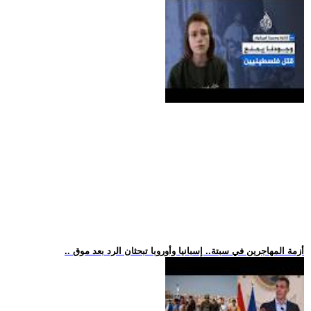
.. أزمة المهاجرين في سبتة.. إسبانيا وأوروبا تبحثان الرد بعد موق