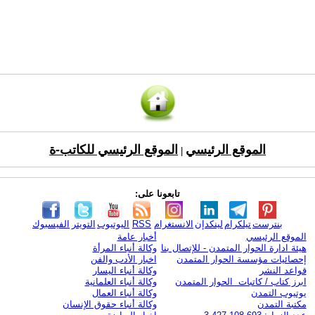
الموقع الرئيسي
الموقع الرئيسي للكاتب-ة
|
تابعونا على:
بنترست
تيلكرام
لينكدإن
الانستغرام
RSS
اليوتيوب
التويتر
الفيسبوك
الموقع الرئيسي
أخبار عامة
هيئة ادارة الحوار المتمدن - للإتصال بنا
وكالة أنباء المرأة
إحصائيات مؤسسة الحوار المتمدن
اخبار الأدب والفن
قواعد النشر
وكالة أنباء اليسار
ابرز كتاب / كاتبات الحوار المتمدن
وكالة أنباء العلمانية
يوتيوب التمدن
وكالة أنباء العمال
مكتبة التمدن
وكالة أنباء حقوق الإنسان