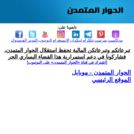
تابعونا على:
بودكاست
بنترست
تيلكرام
لينكدإن
الانستغرام
اليوتيوب
التويتر
الفيسبوك
تبرعاتكم وتبرعاتكن المالية تحفظ استقلال الحوار المتمدن،
فشاركونا في دعم استمرارية هذا الفضاء اليساري الحر
[اشترك في قناة ‫«الحوار المتمدن» على اليوتيوب]
الحوار المتمدن - موبايل
الموقع الرئيسي