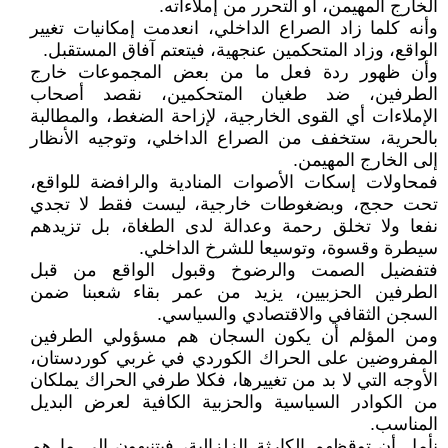
الخارج المهيمن، أو التحرر من إملاءاته.
وأنه كلما زاد الصراع الداخلي، انعدمت إمكانيات تغيير
الواقع، وزاد المتحكمين عنجهية، فيتعتم آفاق المستقبل.
وأن ظهور ردة فعل ما من بعض المجموعات خارج
الطرفين، ضد طغيان المتحكمين، نقصد أصحاب
الإملاءات أي القوى الخارجية، لإزاحة الضغط، والمطالبة
بالحرية، ستخفف من الصراع الداخلي، وتوجيه الأنظار
إلى الخارج المهيمن.
فمحاولات إسكات الأصوات المنادية والرافضة للواقع،
تحت حجج، وبضغوطات خارجية، ليست فقط لا تجدي
نفعا ولا تخلق رحمة وعدالة لدى الطغاة، بل تزيدهم
سيطرة وقسوة، وتوسيعا للشرخ الداخلي.
فتفضيل الصمت والرضوخ وقبول الواقع من قبل
الطرفين الحزبيين، يزيد من عمر بقاء شعبنا ضمن
السجن الثقافي والاقتصادي والسياسي.
ومن المؤلم أن يكون السجان هم مسؤولي الطرفين
المفروضين على الحراك الكوردي في غربي كوردستان،
الأوجه التي لا بد من تغييرها، فكلا طرفي الحراك يملكان
من الكوادر السياسية والحزبية الكافية لعرض البديل
المناسب.
نأمل أن توقظهم الكارثة الزلزالية، فيتنبهون إلى ما هم