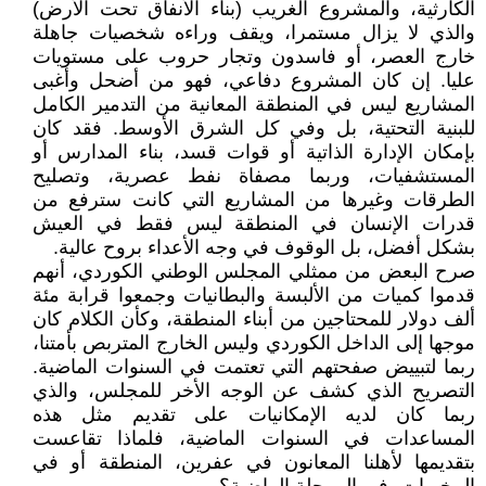
الكارثية، والمشروع الغريب (بناء الأنفاق تحت الأرض)
والذي لا يزال مستمرا، ويقف وراءه شخصيات جاهلة
خارج العصر، أو فاسدون وتجار حروب على مستويات
عليا. إن كان المشروع دفاعي، فهو من أضحل وأغبى
المشاريع ليس في المنطقة المعانية من التدمير الكامل
للبنية التحتية، بل وفي كل الشرق الأوسط. فقد كان
بإمكان الإدارة الذاتية أو قوات قسد، بناء المدارس أو
المستشفيات، وربما مصفاة نفط عصرية، وتصليح
الطرقات وغيرها من المشاريع التي كانت سترفع من
قدرات الإنسان في المنطقة ليس فقط في العيش
بشكل أفضل، بل الوقوف في وجه الأعداء بروح عالية.
صرح البعض من ممثلي المجلس الوطني الكوردي، أنهم
قدموا كميات من الألبسة والبطانيات وجمعوا قرابة مئة
ألف دولار للمحتاجين من أبناء المنطقة، وكأن الكلام كان
موجها إلى الداخل الكوردي وليس الخارج المتربص بأمتنا،
ربما لتبييض صفحتهم التي تعتمت في السنوات الماضية.
التصريح الذي كشف عن الوجه الأخر للمجلس، والذي
ربما كان لديه الإمكانيات على تقديم مثل هذه
المساعدات في السنوات الماضية، فلماذا تقاعست
بتقديمها لأهلنا المعانون في عفرين، المنطقة أو في