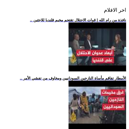
اخر الافلام
.. نافذة من رام الله | قوات الاحتلال تقتحم مخيم قلنديا للاجئين
.. الأمطار تفاقم مأساة النازحين السودانيين ومخاوف من تفشي الأمر