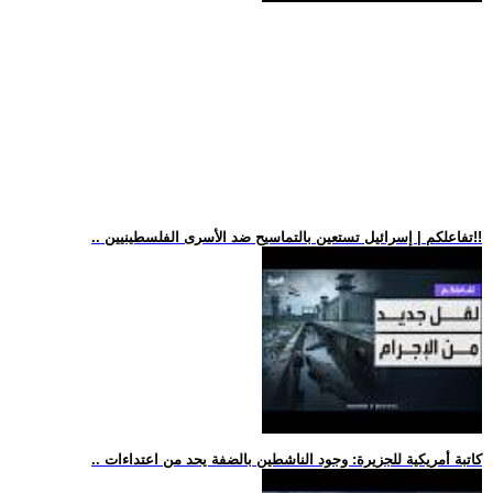
.. تفاعلكم | إسرائيل تستعين بالتماسيح ضد الأسرى الفلسطينيين!!
.. كاتبة أمريكية للجزيرة: وجود الناشطين بالضفة يحد من اعتداءات