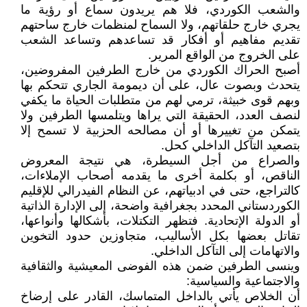
والشعب الكوردي، فلا هم يريدون سماع أو رؤية ما
يجري خارج حلقاتهم، ولا السماح لمنظمات خارج ساحتهم
تقديم مفاهيم أو أفكار قد تساعدهم وتساعد الشعب
على الخروج من الواقع المرير.
أصبح الحراك الكوردي من خارج الطرفين المفروضين،
يتحدث وبصوت عال، على أن ديمومة الجاري تتحكم بها
وبهم قوى خبيثة، ترمي لهم من متطلبات الحياة ما يكفي
لنصف العدد، الحقيقة التي يراها ويتلمسها الطرفين ولا
يتمكن من تغييرها أو أن مصالحه الحزبية لا تسمح إلا
بتصعيد التآكل الداخلي كحل.
والصراع من أجل السيطرة، هي نتيجة المعروض
الناقص، أو بكلمة أخرى ما يقدمه أصحاب الإملاءات،
كالتراجع، حتى في ادبياتهم، عن النظام الفيدرالي للإقليم
الكوردستاني المحدد بجغرافية واضحة، إلى الإدارة الذاتية
أو الدولة الإتحادية. فتظهر التكتلات، بأشكالها وأنواعها،
تقاتل بعضها بكل الأساليب، متجاوزين حدود التخوين
والاتهامات إلى التآكل الداخلي.
وينسى الطرفين ضمن هذه الفوضى المعيشية والثقافية
والاجتماعية والسياسية:
أن الخلاص يأتي بالداخل المتماسك، القادر على إرضاخ